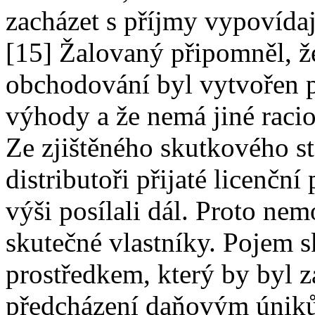
zacházet s příjmy vypovídaj
[15] Žalovaný připomněl, že
obchodování byl vytvořen 
výhody a že nemá jiné raci
Ze zjištěného skutkového s
distributoři přijaté licenčn
výši posílali dál. Proto nem
skutečné vlastníky. Pojem s
prostředkem, který by byl z
předcházení daňovým únikům