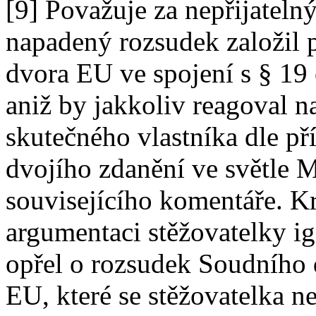
[9] Považuje za nepřijateln
napadený rozsudek založil 
dvora EU ve spojení s § 19
aniž by jakkoliv reagoval n
skutečného vlastníka dle p
dvojího zdanění ve světle
souvisejícího komentáře. K
argumentaci stěžovatelky ig
opřel o rozsudek Soudního
EU, které se stěžovatelka n