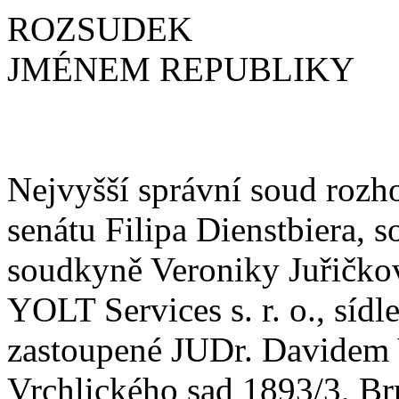
ROZSUDEK
JMÉNEM REPUBLIKY
Nejvyšší správní soud rozh
senátu Filipa Dienstbiera,
soudkyně Veroniky Juřičkov
YOLT Services s. r. o., síd
zastoupené JUDr. Davidem 
Vrchlického sad 1893/3, Br