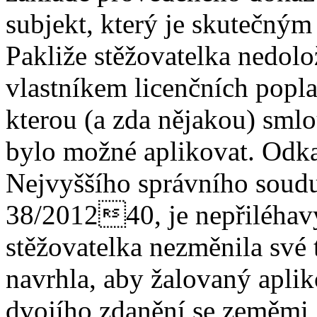
subjekt, který je skutečným
Pakliže stěžovatelka nedolo
vlastníkem licenčních popla
kterou (a zda nějakou) sml
bylo možné aplikovat. Odka
Nejvyššího správního soudu 
38/201240, je nepřiléhavý
stěžovatelka nezměnila své 
navrhla, aby žalovaný apli
dvojího zdanění se zeměmi,