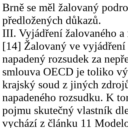
Brně se měl žalovaný podr
předložených důkazů.
III. Vyjádření žalovaného a 
[14] Žalovaný ve vyjádření 
napadený rozsudek za nepř
smlouva OECD je toliko v
krajský soud z jiných zdroj
napadeného rozsudku. K tom
pojmu skutečný vlastník d
vychází z článku 11 Mode