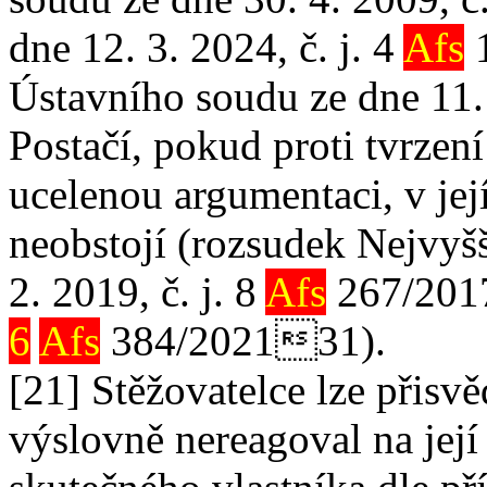
dne 12. 3. 2024, č. j. 4
Afs
1
Ústavního soudu ze dne 11. 
Postačí, pokud proti tvrzení
ucelenou argumentaci, v jej
neobstojí (rozsudek Nejvyš
2. 2019, č. j. 8
Afs
267/2017
6
Afs
384/202131).
[21] Stěžovatelce lze přisvě
výslovně nereagoval na její