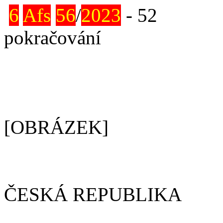
6
Afs
56
/
2023
- 52
pokračování
[OBRÁZEK]
ČESKÁ REPUBLIKA