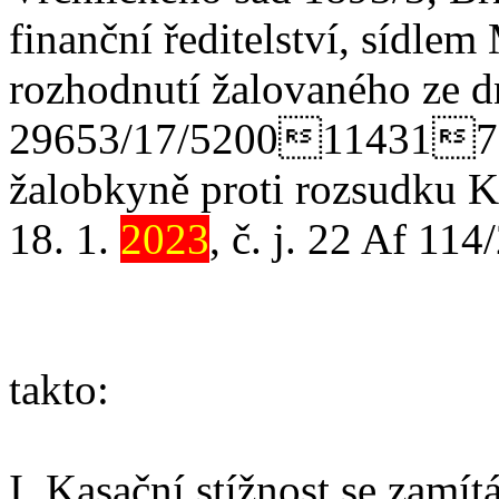
finanční ředitelství, sídle
rozhodnutí žalovaného ze dn
29653/17/5200114317068
žalobkyně proti rozsudku K
18. 1.
2023
, č. j. 22 Af 1
takto:
I. Kasační stížnost se zamítá