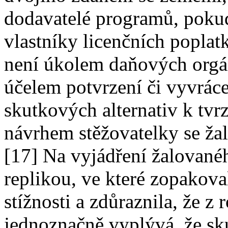
dodavatelé programů, pokud
vlastníky licenčních poplat
není úkolem daňových orgá
účelem potvrzení či vyvrác
skutkových alternativ k tv
návrhem stěžovatelky se ža
[17] Na vyjádření žalované
replikou, ve které zopakova
stížnosti a zdůraznila, že z
jednoznačně vyplývá, že sk