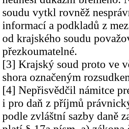
soudu vytkl rovněž nespráv
informací a podkladů z mez
od krajského soudu považo
přezkoumatelné.
[3] Krajský soud proto ve 
shora označeným rozsudkem
[4] Nepřisvědčil námitce pr
i pro daň z příjmů právnic
podle zvláštní sazby daně 
platí § 17a písm. a) zákona