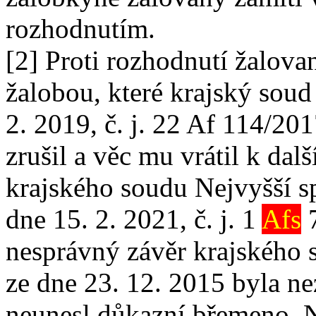
rozhodnutím.
[2] Proti rozhodnutí žalova
žalobou, které krajský sou
2. 2019, č. j. 22 Af 114/2
zrušil a věc mu vrátil k dal
krajského soudu Nejvyšší s
dne 15. 2. 2021, č. j. 1
Afs
7
nesprávný závěr krajského 
ze dne 23. 12. 2015 byla ne
neunesl důkazní břemeno. N