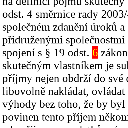
na definici pojmu skutečný 
odst. 4 směrnice rady 2003
společném zdanění úroků a 
přidruženými společnostmi 
spojení s § 19 odst.
6
zákona
skutečným vlastníkem je sub
příjmy nejen obdrží do své 
libovolně nakládat, ovládat 
výhody bez toho, že by byl
povinen tento příjem někomu