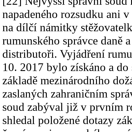
[22] Nejvyšší správní soud
napadeného rozsudku ani v 
na dílčí námitky stěžovatel
rumunského správce daně a k
distributoři. Vyjádření rum
10. 2017 bylo získáno a do
základě mezinárodního dož
zaslaných zahraničním sprá
soud zabýval již v prvním r
shledal položené dotazy zá