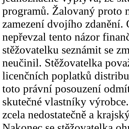
programů. Žalovaný proto m
zamezení dvojího zdanění. 
nepřevzal tento názor finan
stěžovatelku seznámit se zm
neučinil. Stěžovatelka pova
licenčních poplatků distrib
toto právní posouzení odmítl
skutečné vlastníky výrobce.
zcela nedostatečně a krajsk
Nakonec se stěžovatelka ohr