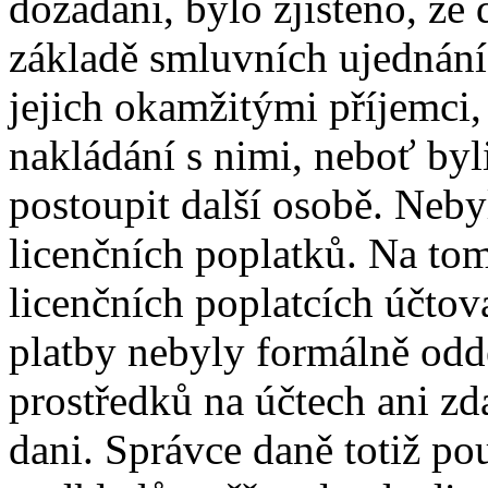
dožádání, bylo zjištěno, že 
základě smluvních ujednání 
jejich okamžitými příjemci
nakládání s nimi, neboť by
postoupit další osobě. Neby
licenčních poplatků. Na tom
licenčních poplatcích účtova
platby nebyly formálně odd
prostředků na účtech ani z
dani. Správce daně totiž p