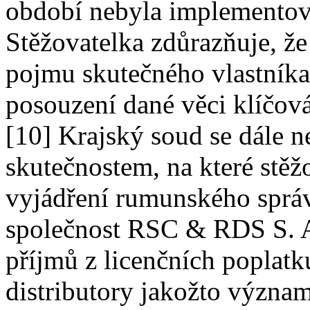
období nebyla implementov
Stěžovatelka zdůrazňuje, že
pojmu skutečného vlastník
posouzení dané věci klíčová
[10] Krajský soud se dále 
skutečnostem, na které stě
vyjádření rumunského správc
společnost RSC & RDS S. A
příjmů z licenčních poplat
distributory jakožto význa