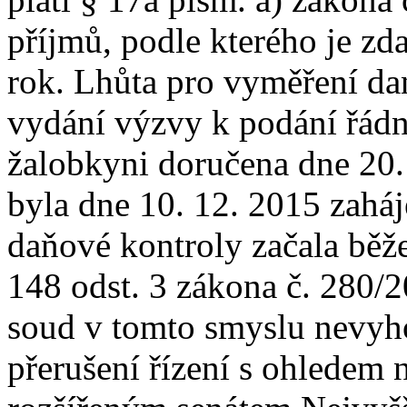
příjmů, podle kterého je z
rok. Lhůta pro vyměření da
vydání výzvy k podání řádn
žalobkyni doručena dne 20.
byla dne 10. 12. 2015 zaháj
daňové kontroly začala běže
148 odst. 3 zákona č. 280/
soud v tomto smyslu nevyh
přerušení řízení s ohledem n