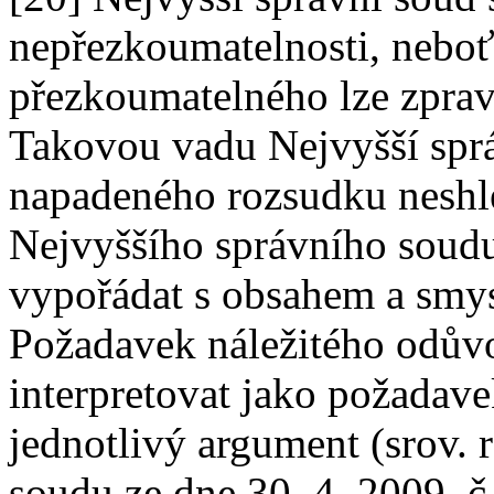
nepřezkoumatelnosti, neboť
přezkoumatelného lze zpravi
Takovou vadu Nejvyšší spr
napadeného rozsudku neshle
Nejvyššího správního soudu
vypořádat s obsahem a smy
Požadavek náležitého odův
interpretovat jako požadave
jednotlivý argument (srov.
soudu ze dne 30. 4. 2009, č.