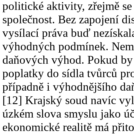
politické aktivity, zřejmě 
společnost. Bez zapojení di
vysílací práva buď nezískal
výhodných podmínek. Nemůž
daňových výhod. Pokud by s
poplatky do sídla tvůrců pr
případně i výhodnějšího da
[12] Krajský soud navíc vy
úzkém slova smyslu jako úče
ekonomické realitě má přit