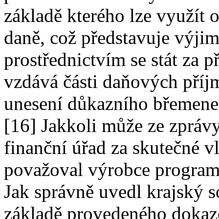
základě kterého lze využít 
daně, což představuje výjim
prostřednictvím se stát za
vzdává části daňových příj
unesení důkazního břemene
[16] Jakkoli může ze zprávy
finanční úřad za skutečné v
považoval výrobce programů
Jak správně uvedl krajský s
základě provedeného dokaz