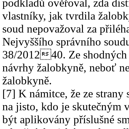
podkladů ověřoval, zda dist
vlastníky, jak tvrdila žalo
soud nepovažoval za přiléh
Nejvyššího správního soudu 
38/201240. Ze shodných 
návrhy žalobkyně, neboť ne
žalobkyně.
[7] K námitce, že ze strany
na jisto, kdo je skutečným 
být aplikovány příslušné s