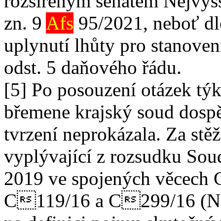
rozšířeným senátem Nejvyšš
zn. 9
Afs
95/2021, neboť dl
uplynutí lhůty pro stanovení
odst. 5 daňového řádu.
[5] Po posouzení otázek týk
břemene krajský soud dospě
tvrzení neprokázala. Za stě
vyplývající z rozsudku Sou
2019 ve spojených věcech
C119/16 a C299/16 (N L