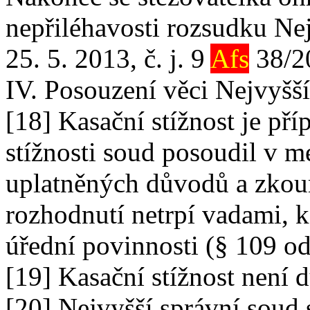
nepřiléhavosti rozsudku Ne
25. 5. 2013, č. j. 9
Afs
38/2
IV. Posouzení věci Nejvyš
[18] Kasační stížnost je př
stížnosti soud posoudil v m
uplatněných důvodů a zkou
rozhodnutí netrpí vadami, k
úřední povinnosti (§ 109 odst
[19] Kasační stížnost není 
[20] Nejvyšší správní soud 