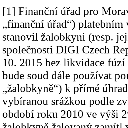
[1] Finanční úřad pro Morav
„finanční úřad“) platebním
stanovil žalobkyni (resp. j
společnosti DIGI Czech Repub
10. 2015 bez likvidace fúzí
bude soud dále používat po
„žalobkyně“) k přímé úhrad
vybíranou srážkou podle zv
období roku 2010 ve výši 
žalobkyně žalovaný zamítl