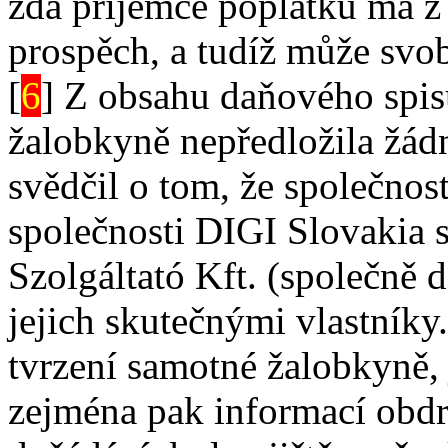
zda příjemce poplatků má z
prospěch, a tudíž může svob
[
6
] Z obsahu daňového spis
žalobkyně nepředložila žádn
svědčil o tom, že společno
společnosti DIGI Slovakia s
Szolgáltató Kft. (společně d
jejich skutečnými vlastníky
tvrzení samotné žalobkyně, 
zejména pak informací obd