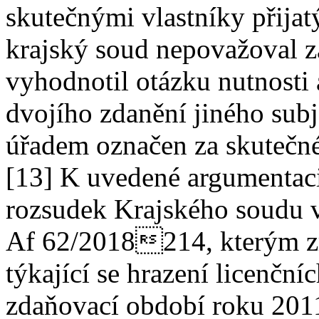
skutečnými vlastníky přijat
krajský soud nepovažoval z
vyhodnotil otázku nutnosti
dvojího zdanění jiného subj
úřadem označen za skutečné
[13] K uvedené argumentaci
rozsudek Krajského soudu v
Af 62/2018214, kterým zr
týkající se hrazení licenční
zdaňovací období roku 201