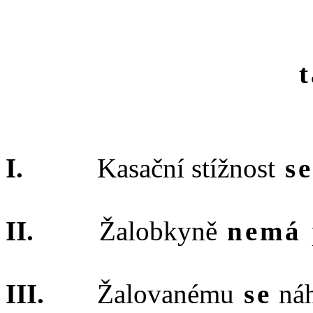
Kasační stížnost
se
Žalobkyně
nemá
Žalovanému
se
náh