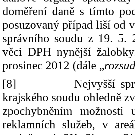
doměření daně s tímto po
posuzovaný případ
liší
od
v
správního soudu z
19.
5. 
věci DPH
nynější
žalob
ky
prosinec 2012
(dále „
rozsu
[8]
Nejvyšší sp
krajského soudu ohledně
z
v
zpochybněním možnosti u
reklamních služeb
,
v
are