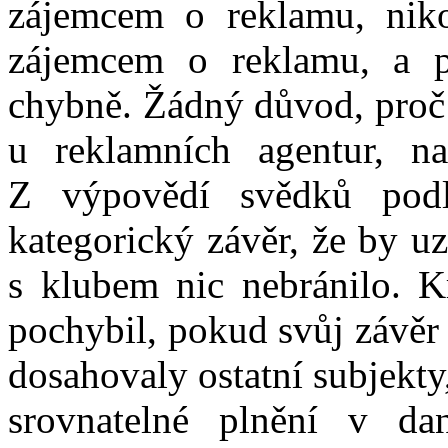
zájemcem o reklamu, niko
zájemcem o reklamu
, a 
chybně.
Žádný důvod, proč 
u reklamních agentur, n
Z
výpovědí svědků
pod
kategorický závěr, že by u
s klubem nic nebránilo
.
K
pochybil, pokud svůj závěr 
dosahovaly ostatní subjekty, 
srovnatelné plnění v da