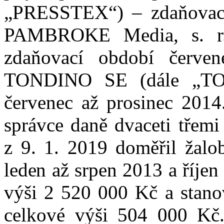
„PRESSTEX“)
–
zdaňovac
PAMBROKE Media
,
s.
r
zdaňovací období červe
TONDINO SE
(dále „T
červenec až prosinec 2014
správce daně dvaceti třemi
z 9. 1. 2019
doměřil žal
led
en až
srpen
20
13 a říje
výši
2
5
2
0
000
Kč
a
stano
celkové výši 5
04
000
Kč