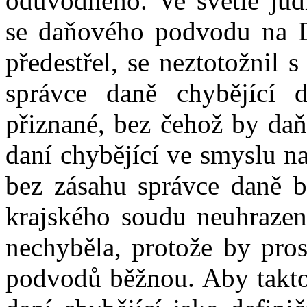
odůvodněno.
Ve světle
jud
se daňového podvodu na D
předestřel,
se
ne
ztotožni
l
s
správce daně chybějící 
přiznané, bez čehož by daň
daní chybějící ve smyslu na
bez zásahu správce daně 
krajského soudu
neuhrazení
nechyběla, protože by pros
podvodů běžnou. Aby takt