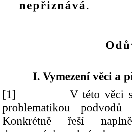
nepřiznává
.
Odů
I. Vymezení věci a p
[1]
V této věci 
problematikou podvodů
Konkrétně
řeší
napln