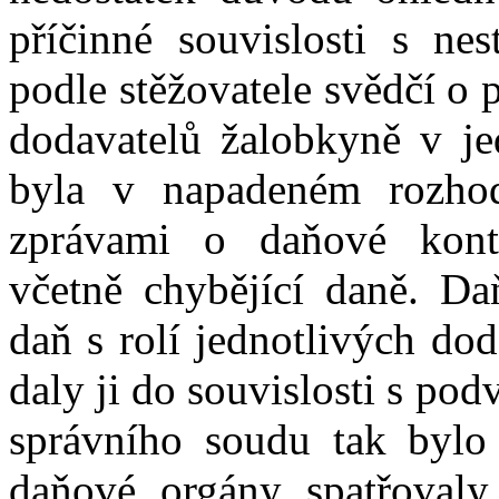
příčinné souvislosti s nes
podle stěžovatele
svědčí
o
dodavatelů žalobkyně v
j
byla v napadeném rozhod
zprávami o daňové kontr
včetně chybějící daně
.
Daň
daň s rolí jednotlivých dod
dal
y
ji do souvislosti s p
správního soudu tak byl
daňové orgány
spatřoval
y