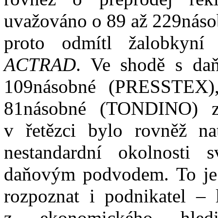
uvažováno o 89
až 229nás
proto odmítl žalobkyní
A
CTRAD
. V
e shodě s
da
109násobné (PRESSTEX
81násobné (TONDINO)
v
řetězci bylo
rovněž n
nestandardní okolnost
i
sv
daňovým
podvodem.
To je
rozpoznat i
podnikatel – 
z
ekonomického hled