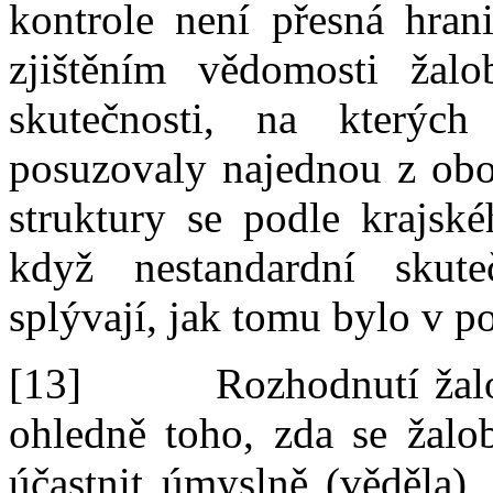
kontrole není přesná hran
zjištěním vědomosti žalo
skutečnosti,
na kterých
posuzovaly najednou z
obo
struktury se
podle krajské
když nestandardní skute
splývají, jak tomu bylo v
po
[13]
Rozhodnutí žal
ohledně toho, zda se žal
účastnit úmyslně (věděl
a
),