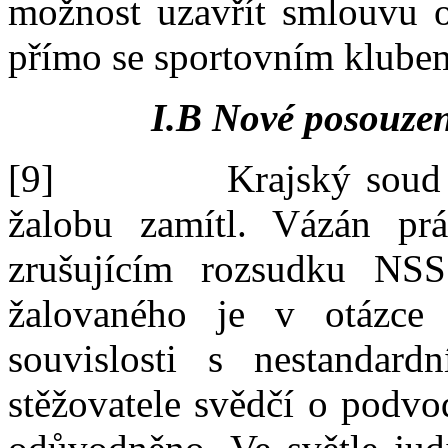
možnost uzavřít smlouvu o
přímo se
sportovním klube
I.
B
Nové posouzen
[9]
Krajský soud
žalobu zamítl. Vázán p
zrušujícím rozsudku N
SS
žalovaného
je v otázce c
souvislosti s
nestandard
stěžovatele
svědčí
o podvod