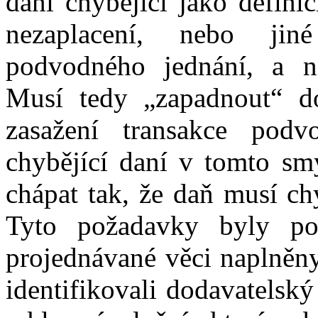
daní chybějící jako defini
nezaplacení, nebo jin
podvodného jednání, a
n
Musí tedy „zapadnout“ do
zasažení transakce po
chybějící daní v
tomto sm
chápat tak, že daň musí ch
Tyto požadavky byly p
projednávané věci naplněn
identifikovali dodavatelský