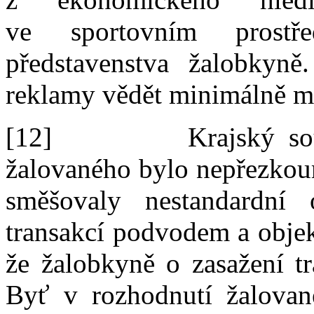
ve
sportovním pros
představenstva žalob
kyně
reklamy vědět minimálně m
[12]
Krajský s
žalovaného
bylo
nepřezkou
směšovaly nestandardní 
transakcí
podvodem a
objek
že žalob
kyně
o zasažení t
Byť
v
rozhodnutí
žalovan