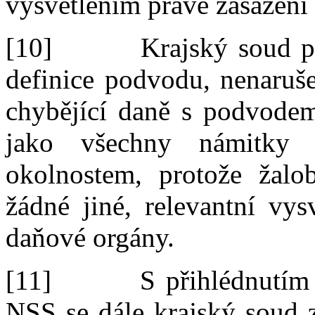
vysvětlením právě
zasažení 
[10]
Krajský soud p
definice podvodu, nenaruše
chybějící daně s
podvodem
jako
všechny námitky
okolnostem, protože žalo
žádné jiné
, relevantní
vysv
daňové orgány.
[11]
S
přihlédnutím
NSS se dále k
rajský soud 