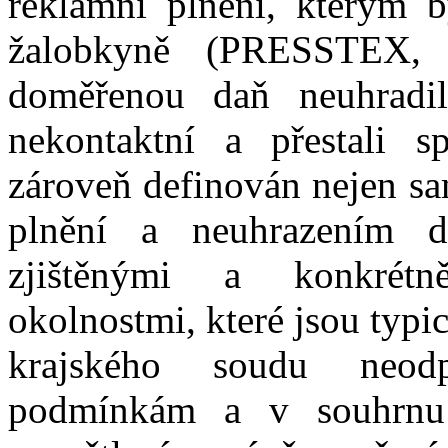
reklamní plnění, kterým 
žalobkyně
(
PRESSTEX
doměřenou daň neuhradil
nekontaktní a přestali sp
zároveň
definován nejen 
plnění a neuhrazením 
zjištěnými a konkrétn
okolnostmi
, které
jsou typi
krajského soudu
neod
podmínkám
a
v souhrnu