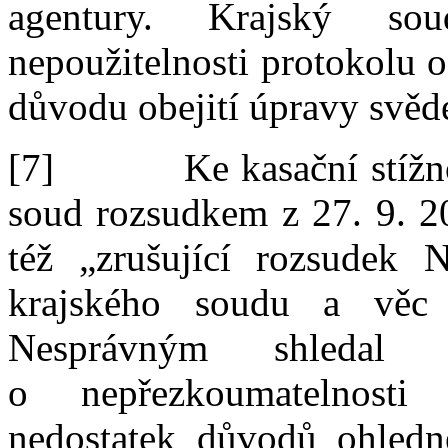
agentury. K
rajský sou
nepoužitelnosti protokolu o
důvodu obejití
úprav
y
svěd
[7]
Ke kasační stížn
soud rozsudkem z 2
7
.
9
.
2
též
„zrušující rozsudek 
krajského soudu a věc
Nesprávný
m shledal
o
nepřezkoumatelnosti
nedostatek důvodů ohledně 