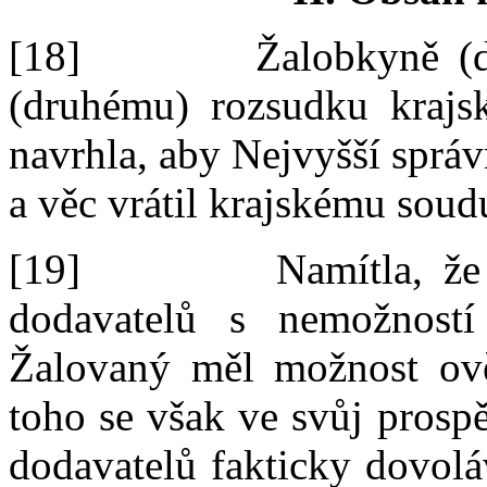
[18]
Žalo
bkyně
(
(druhému)
rozsudku krajs
n
avrhl
a
, aby Nejvyšší sprá
a věc vrátil krajskému soud
[19]
Namítla, že
dodavatelů s nemožností 
Ž
alovaný měl možnost ově
toho se však ve svůj prosp
dodavatelů fakticky dovol