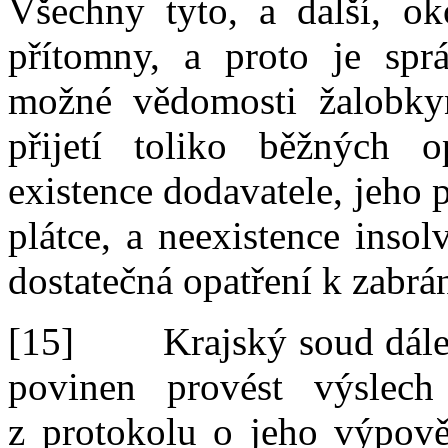
Všechny tyto
, a další,
oko
přítomny
, a proto je sp
možné vědomosti žalob
ky
přijetí toliko běžných o
existence dodavatele, jeho
plátc
e
, a
neexistence
insolv
dostatečná opatření k
zabrá
[15]
Krajský soud dále
povinen
provést
výslec
z
protokolu o jeho výpově