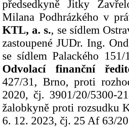
předsed
kyně
Jitky Zavře
Milana
Podhrázkého
v
prá
KTL, a.
s.
, se
sídlem Ostra
zastoupené JUDr. Ing. On
se sídlem Palackého 151/
Odvolací finanční ředite
427/31, Brno, proti
rozho
2020, čj. 3901/20/5300
‑
21
žalo
bkyně
proti
rozsudku K
6
.
12
.
202
3
, čj.
25
Af
63/2