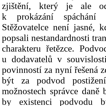
zjištění
, který je ale od
k
prokázání spáchán
Stěžovatel
ce
není jasné, k
popsal
i
nestandardnosti tran
charakteru řetězce
.
P
odvo
u
dodavatelů v souvislos
povinností za
nyní řešená
z
být za podvod po
stižen
možnostech správce daně by
by existenci podvodu b