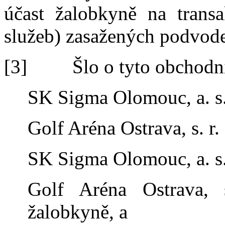
účast žalobkyně na transa
služeb)
zasažených podvod
[3]
Šlo o tyto obchodní
SK Sigma Olomouc, a.
Golf Aréna Ostrava
,
s.
r.
SK Sigma Olomouc, a.
Golf Aréna Ostrava
,
s
žalobkyně
, a