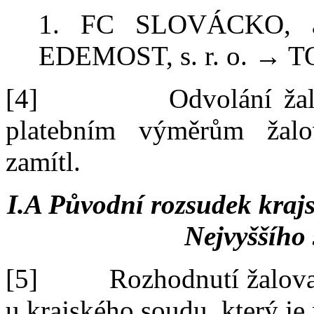
1.
FC SLOVÁCKO, 
EDEMOST
,
s.
r.
o. → T
[4]
Odvolání ža
platebním výměrům žal
zamítl.
I.
A
Původní rozsudek krajs
Nejvyššího
[5]
R
ozhodnutí žalov
u
kraj
ského soudu
, který
je