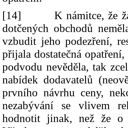
[14]
K
námitce, že 
dotčených
obchodů neměl
vzbudit jeho podezření, re
přija
la
dostatečná opatření
,
podvodu nevěděl
a
, tak zc
nabídek dodavatelů
(neověř
prvního návrhu ceny, neko
nezabývání se vlivem re
hodnotit jinak, než že 