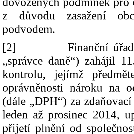
dovozených podmínek pro o
z
důvodu zasažení obc
podvodem.
[2]
Finanční úřa
„správce daně“)
zahájil 1
kontrolu,
jejímž předmě
oprávněnosti nároku na 
(dále „
DPH
“)
za zdaňovací 
leden až prosinec 2014, 
přijetí plnění od společnos