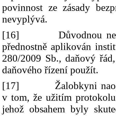
povinnost ze zásady bezpr
nevyplývá.
[16]
Důvodnou nes
přednostně aplikován insti
280/2009 Sb., daňový řád,
daňového řízení použít
.
[17]
Ž
alob
kyni nao
v
tom,
že užití
m
protokolu
jehož obsahem byly skute