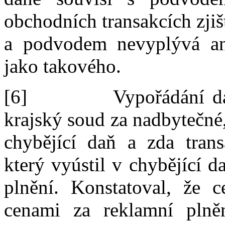
obchodních transakcích zji
a podvodem nevyplývá a
jako takového
.
[6]
Vypořádání d
krajský soud za
nadbytečné
chybějící daň a zda tran
který vyústil v chybějící d
plnění.
Konstatoval, že
c
cenami za reklamní pln