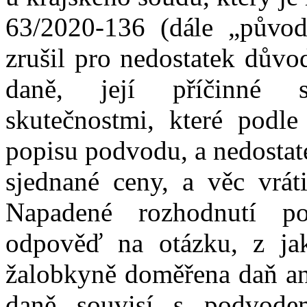
63/2020
‑
136
(dále „původ
zrušil pro nedostatek dův
daně, její příčinné s
skutečnostmi, které podl
popisu podvodu, a nedostat
sjednané ceny
,
a věc vrát
Napadené rozhodnutí
po
odpověď na otázku, z ja
žalobkyně doměřena daň
a
daně souvisí s podvode