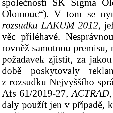
společností
SK Sigma Ol
Olomouc
“).
V
tom
se nyn
rozsudku LAKUM 2012
, j
věc přiléhavé
.
Nesprávnou 
rovněž samotnou p
remis
u
, 
požadavek zjistit, za jako
době poskytovaly reklam
z
rozsudku Nejvyššího sprá
Afs
61/2019-27
,
A
CTRAD
daly použít jen v případě,