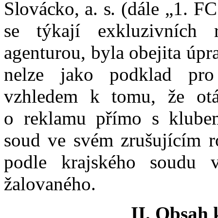
Slovácko, a. s.
(dále „
1.
FC
se týkají
exkluzivních 
agenturou
,
byla obejita úpr
nelze jako podklad pro
v
zhledem k
tomu, že ot
o
reklamu přímo s
klub
soud v
e svém zrušujícím 
podle krajského soudu
vl
žalovaného
.
II. Obsah 