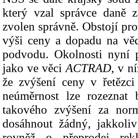
který vzal správce daně z
zvolen správně
. Obstojí pr
výši ceny a dopadu na vě
podvodu
. Okolnosti nyní 
jako ve věci
A
CTRAD
, v
ní
že
z
výšení
ceny v
řetězc
neúměr
nost
lze rozeznat b
takového
z
výšení za nor
dosáhnout žádný
,
jakkoliv
rovněž o přeprodej rek