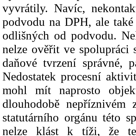
vyvrátily
.
N
avíc,
n
ekontak
podvodu na DPH, ale také 
odlišných od podvodu. Nel
nelze ověřit ve spolupráci 
daňové tvrzení správné, p
Nedostatek procesní aktiv
mohl mít naprosto objek
dlouhodobě nepříznivém z
statutár
ního orgánu této
sp
nelze klást k
tíži, že t