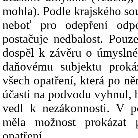
mohl
a
).
Podle krajského s
neboť
pro odepření od
postačuje nedbalost
.
Pouz
dospěl k
závěru o úmyslné
daňovému subjektu proká
všech opatření, která po n
účasti na podvodu vyhnul, 
vedl k
nezákonnosti. V
p
měl
a
možnost prokázat p
opatření
.