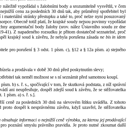
e náležitě vypořádal s
žalobními body
a
srozumitelně vysvětlil, v
čem
 nejnižší cenu za posledních 30 dnů tak, aby průměrný spotřebitel byl
í
i
materiální stránky přestupku
a
také to, proč nelze nyní posuzovaný
sorpce. Obecně totiž platí, že krajské soudy nejsou povinny vypořádat
echny argumentační body žaloby (srov. nález Ústavního soudu ze dne
19
‑
41). Z
napadeného rozsudku je přitom dostatečně
seznatelné
, proč
pěl krajský soud k
závěru, že nebyla porušena zásada
ne bis in idem
itele pro porušení
§
3
odst.
1
písm.
c), §12
a
§
12a
písm.
a) stejného
abízela
a
prodávala v
době 30 dnů před poskytnutím slevy;
otřebitel tak neměl možnost se s
ní seznámit před samotnou koupí.
1
písm.
b)
s.
ř.
s.
, spočívající v
tom, že skutková podstata, z
níž správní
vádí ani neupřesňuje, dospěl zdejší soud k
závěru, že se stěžovatelka
t.
1
písm.
a)
s.
ř.
s.
].
ižší ceně za posledních 30 dnů na slevovém štítku uváděla. Z
tohoto
d proto dospěl k
nesprávnému závěru, když uzavřel, že stěžovatelka
u obsahuje informaci
o
nejnižší ceně výrobku, za kterou jej prodávající
pro poznání smyslu právního pravidla
.
Je proto nutné zkoumat další