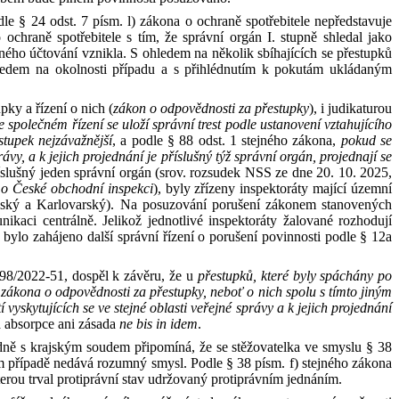
odle
§
24
odst.
7
písm.
l) zákona
o
ochraně spotřebitele nepředstavuje
o
ochraně spotřebitele s
tím, že správní orgán I. stupně shledal jako
ného účtování vznikla. S
ohledem na několik sbíhajících se přestupků
ledem na
okolnosti případu
a
s
přihlédnutím k
pokutám ukládaným
tupky
a
řízení
o
nich (
zákon
o
odpovědnosti za přestupky
),
i
judikaturou
společném řízení se uloží správní trest podle ustanovení vztahujícího
stupek nejzávažnější
,
a
podle
§
88
odst.
1 stejného zákona,
pokud se
rávy, a
k
jejich projednání je příslušný týž správní orgán, projednají se
íslušný jeden správní orgán (srov. rozsudek NSS ze dne
20
.
10
.
2025
,
n
o
České obchodní inspekci
), byly zřízeny inspektoráty mající územní
eňský
a
Karlovarský). Na posuzování porušení zákonem stanovených
nikaci centrálně.
Jelikož jednotlivé inspektoráty žalované rozhodují
 bylo zahájeno další správní řízení
o
porušení povinnosti podle
§
12a
98
/
2022
‑
51, dospěl k
závěru, že
u
přestupků, které byly spáchány po
 zákona
o
odpovědnosti za přestupky, neboť
o
nich spolu
s
tímto jiným
 vyskytujících se ve stejné oblasti veřejné správy
a
k
jejich projednání
a absorpce ani zásada
ne bis in idem
.
dně s
krajským soudem připomíná, že se stěžovatelka ve
smyslu
§
38
 případě nedává rozumný smysl. Podle
§
38
písm.
f) stejného zákona
terou trval protiprávní stav udržovaný protiprávním jednáním.