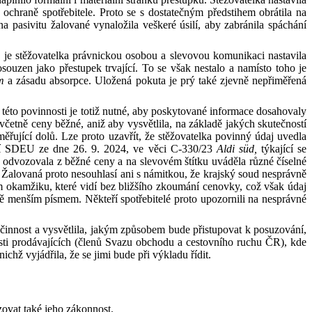
ochraně spotřebitele. Proto se s
dostatečným předstihem obrátila na
a pasivitu žalované vynaložila veškeré úsilí, aby zabránila spáchání
ž je stěžovatelka právnickou osobou
a
slevovou komunikaci nastavila
souzen jako přestupek trvající. To se však nestalo
a
namísto toho je
m
a
zásadu absorpce. Uložená pokuta je prý také zjevně nepřiměřená
í této povinnosti je totiž nutné, aby poskytované informace dosahovaly
 včetně ceny běžné, aniž aby vysvětlila, na
základě
jakých skutečností
měřující dolů. Lze proto uzavřít, že stěžovatelka povinný údaj uvedla
utí SDEU ze dne
26
.
9
.
2024
, ve věci C
‑
330/23
Aldi
süd
,
týkající se
 odvozovala z
běžné ceny
a
na slevovém štítku uváděla různé číselné
 Žalovaná proto nesouhlasí ani s
námitkou, že krajský soud nesprávně
 okamžiku, které vidí bez bližšího zkoumání cenovky, což však údaj
ě menším písmem. Někteří spotřebitelé proto upozornili na nesprávné
učinnost
a
vysvětlila, jakým způsobem bude přistupovat k
posuzování,
asti prodávajících (členů Svazu obchodu
a
cestovního ruchu ČR), kde
nichž vyjádřila, že se jimi bude při výkladu řídit.
ovat také jeho zákonnost.