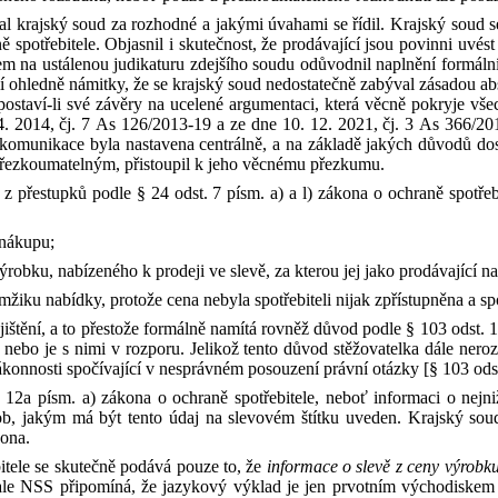
val krajský soud za rozhodné
a
jakými úvahami se řídil. Krajský soud s
ě spotřebitele. Objasnil
i
skutečnost, že prodávající jsou povinni uvést
m na ustálenou judikaturu zdejšího soudu odůvodnil naplnění formáln
lí ohledně námitky, že se krajský soud nedostatečně zabýval zásadou ab
postaví
‑
li své závěry na ucelené argumentaci, která věcně pokryje vš
4
.
2014
,
čj.
7
As
126
/
2013
‑
19
a
ze dne
10
.
12
.
2021
,
čj.
3
As
366
/
20
á komunikace byla nastavena centrálně,
a
na základě jakých důvodů dos
řezkoumatelným, přistoupil k
jeho věcnému přezkumu.
u
z
přestupků podle
§
24
odst.
7
písm.
a)
a
l) zákona
o
ochraně spotřeb
 nákupu;
výrobku, nabízeného k
prodeji ve slevě, za kterou jej jako prodávající n
mžiku nabídky, protože cena nebyla spotřebiteli nijak zpřístupněna
a
sp
jištění,
a
to
přestože formálně namítá rovněž důvod podle
§
103
odst.
 nebo je s
nimi v
rozporu. Jelikož tento důvod stěžovatelka dále neroz
konnosti spočívající v
nesprávném posouzení právní otázky [
§
103
ods
12a
písm.
a) zákona
o
ochraně spotřebitele, neboť informaci
o
nejn
ob, jakým má být tento údaj na slevovém štítku uveden. Krajský sou
kona.
itele se skutečně podává pouze to, že
informace
o
slevě z
ceny výrobk
ale NSS připomíná, že
j
azykový výklad je jen prvotním východiskem 