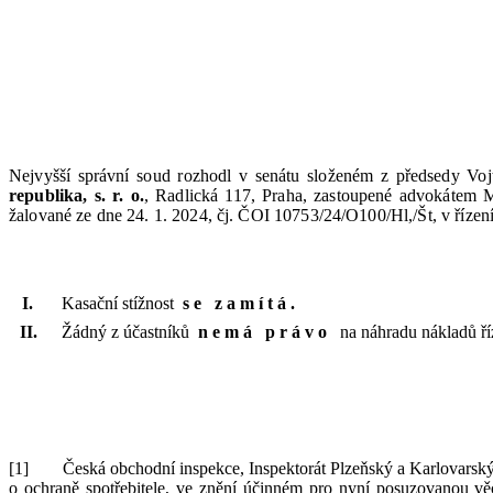
Nejvyšší správní soud rozhodl v
senátu složeném z
předsedy Voj
republika,
s.
r.
o.
,
Radlická 117, Praha, zastoupené advokátem
M
žalované ze dne
24.
1.
2024
,
čj.
ČOI 10753/24/O100/Hl,/
Št
, v
řízen
Kasační stížnost
se zamítá
.
Žádný
z
účastníků
nemá právo
na náhradu nákladů ří
[1]
Česká obchodní inspekce, Inspektorát Plzeňský
a
Karlovarský
o
ochraně spotřebitele, ve znění účinném pro nyní posuzovanou vě