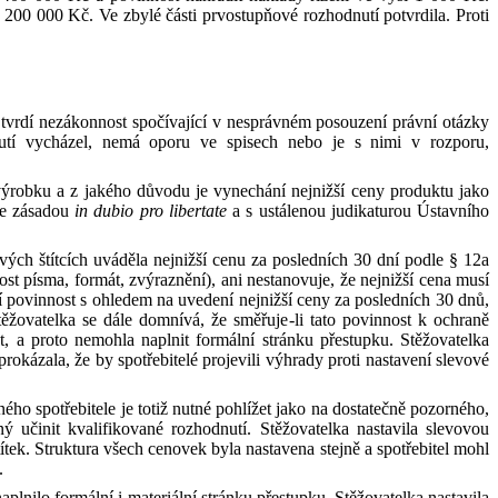
i 200
000
Kč
. Ve zbylé části prvostupňové rozhodnutí potvrdila. Proti
tvrdí nezákonnost spočívající v
nesprávném posouzení právní otázky
tí vycházel, nemá oporu ve spisech nebo je s
nimi v
rozporu,
 výrobku
a
z
jakého důvodu je vynechání nejnižší ceny produktu jako
se zásadou
in
dubio
pro
libertate
a
s
ustálenou judikaturou Ústavního
ových štítcích uváděla nejnižší cenu za posledních 30 dní podle
§
12a
st písma, formát, zvýraznění), ani nestanovuje, že nejnižší cena musí
 povinnost s
ohledem na uvedení nejnižší ceny za posledních 30 dnů,
těžovatelka se dále domnívá, že směřuje
‑
li tato povinnost k
ochraně
st,
a
proto nemohla naplnit formální stránku přestupku. Stěžovatelka
rokázala, že by spotřebitelé projevili výhrady proti nastavení slevové
ho spotřebitele je totiž nutné pohlížet jako na
dostatečně pozorného,
ný učinit kvalifikované rozhodnutí. Stěžovatelka nastavila slevovou
ítek. Struktura všech cenovek byla nastavena stejně
a
spotřebitel mohl
.
naplnilo formální
i
materiální stránku přestupku. Stěžovatelka nastavila