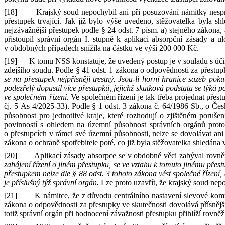
[18]
Krajský soud nepochybil ani při posuzování námitky nes
přestupek trvající.
Jak již bylo výše uvedeno, stěžovatelka byla s
nejzávažnější přestupek podle
§
24
odst.
7
písm.
a) stejného zákona,
přistoupil správní orgán I. stupně k
aplikaci absorpční zásady
a
ul
v
obdobných případech snížila na
částku ve výši 200
000
Kč
.
[19]
K
tomu NSS konstatuje, že uvedený postup je v
souladu
s
úč
zdejšího soudu.
Podle
§
41
odst.
1 zákona
o
odpovědnosti za přestupk
se na přestupek nejpřísněji trestný. Jsou
‑
li horní hranice sazeb pokut
podezřelý dopustil více přestupků, jejichž skutková podstata se týká p
ve společném řízení.
Ve společném řízení je tak třeba projednat přes
čj.
5
As
4
/
2025
‑
33). Podle
§
1
odst.
3 zákona
č.
64/1986
Sb.
,
o
Čes
působnost pro jednotlivé kraje, které rozhodují
o
zjištěném poruše
povinností s
ohledem na územní působnost správních orgánů proto 
o
přestupcích v
rámci své územní působnosti, nelze se dovolávat an
zákona
o
ochraně spotřebitele poté, co již byla stěžovatelka shledána
[20]
Aplikací zásady absorpce se v
obdobné věci zabýval rovn
zahájení řízení
o
jiném přestupku, se ve vztahu
k
tomuto jinému přest
přestupkem nelze dle
§
88
odst.
3 tohoto zákona vést společné řízení,
je příslušný týž správní orgán.
Lze proto uzavřít, že krajský soud nep
[21]
K
námitce, že
z
důvodu centrálního nastavení slevové kom
zákona
o
odpovědnosti za přestupky ve skutečnosti dovolává přísně
totiž správní orgán při hodnocení závažnosti přestupku přihlíží rovněž