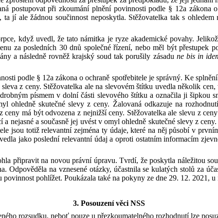
ná postupovat při zkoumání plnění povinnosti podle
§
12a zákona
o
 ta jí ale žádnou součinnost neposkytla. Stěžovatelka tak s
ohledem n
rpce, když uvedl, že tato námitka je ryze akademické povahy. Jeliko
 cenu za posledních 30 dnů společné řízení, nebo měl být přestupek po
rgány
a
následně rovněž krajský soud tak porušily zásadu
ne bis in ide
nosti podle
§
12a zákona
o
ochraně spotřebitele je správný. Ke splněn
 sleva z
ceny. Stěžovatelka ale na slevovém štítku uvedla několik cen,
la drobným písmem v
dolní části slevového štítku
a
označila ji šipkou s
yl ohledně skutečné slevy z
ceny. Žalovaná odkazuje na rozhodn
z
ceny má být odvozena z
nejnižší ceny. Stěžovatelka ale slevu z
ceny
cí
a
nejasné
a
současně jej uvést v
omyl ohledně skutečné slevy z
ceny.
le jsou totiž relevantní zejména ty údaje, které na něj působí v
prvním
vedla jako poslední relevantní údaj
a
oproti ostatním informacím zjevn
hla připravit na novou právní úpravu. Tvrdí, že poskytla náležitou so
ěna. Odpověděla na vznesené otázky, účastnila se kulatých stolů za úč
 povinnost pohlížet. Poukázala také na pokyny ze dne
29
.
12
.
2021
,
u
3. Posouzení věci NSS
deného rozsudku, neboť pouze
u
přezkoumatelného rozhodnutí lze posuz