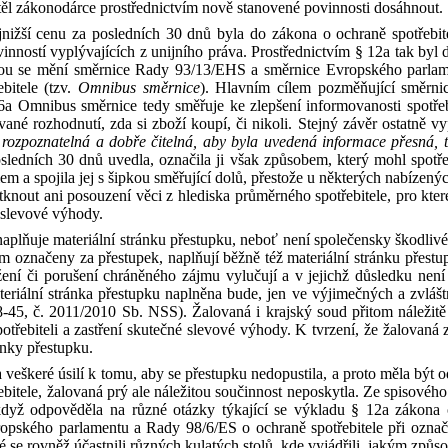
htěl zákonodárce prostřednictvím nově stanovené povinnosti dosáhnout.
ejnižší cenu za posledních 30 dnů byla do zákona
o
ochraně spotřebit
inností vyplývajících z
unijního práva. Prostřednictvím
§
12a tak byl
erou se mění směrnice Rady 93/13/EHS
a
směrnice Evropského parla
bitele (tzv.
Omnibus směrnice
). Hlavním cílem pozměňující směrnic
6a Omnibus směrnice tedy směřuje ke zlepšení informovanosti spotře
vané rozhodnutí, zda si zboží koupí, či nikoli. Stejný závěr ostatně v
 rozpoznatelná a
dobře čitelná, aby byla uvedená informace přesná, 
osledních 30 dnů uvedla, označila ji však způsobem, který mohl spotř
smem
a
spojila jej s
šipkou směřující dolů, přestože
u
některých nabízenýc
tknout ani posouzení věci
z
hlediska průměrného spotřebitele, pro kte
 slevové výhody.
nenaplňuje materiální stránku přestupku, neboť není společensky škodli
em označeny za přestupek, naplňují běžně též materiální stránku přestup
ožení či porušení chráněného zájmu vylučují
a
v
jejichž důsledku není
teriální stránka přestupku naplněna bude, jen ve výjimečných
a
zvláš
8
‑
45,
č.
2011/2010
Sb.
NSS
). Žalovaná
i
krajský soud přitom náležit
otřebiteli
a
zastření skutečné slevové výhody.
K
tvrzení, že žalovaná 
ánky přestupku.
 veškeré úsilí k
tomu, aby se přestupku nedopustila,
a
proto měla být o
ebitele, žalovaná prý ale náležitou součinnost neposkytla. Ze spisovéh
 když odpověděla na různé otázky týkající se výkladu
§
12a zákona
vropského parlamentu
a
Rady 98/6/ES
o
ochraně spotřebitele při ozna
 se rovněž účastnili různých kulatých stolů, kde vyjádřili, jakým způ