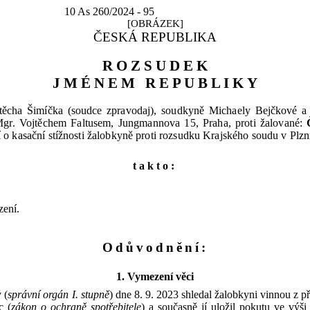
10 As 260/
2024 - 95
[OBRÁZEK]
ČESKÁ REPUBLIKA
R
O
Z
S
U
D
E
K
J M É N
E
M
R
E
P
U
B L
I
K
Y
těcha Šimíčka (soudce zpravodaj), soudkyně Michaely
Bejčkové
a
gr.
Vojtěchem Faltusem, Jungmannova 15, Praha, proti žalované:
Č
í
o
kasační stížnosti žalobkyně proti
rozsudku Krajského soudu v
Plzn
takto:
zení.
Odůvodnění:
1. Vymezení
věci
 (
správní orgán I. stupně
) dne
8
.
9
.
2023
shledal žalobkyni vinnou z
p
c (
zákon
o
ochraně spotřebitele
)
a
současně jí uložil pokutu ve výši