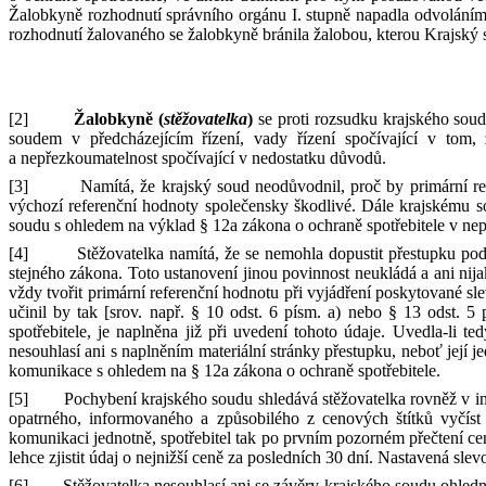
Žalobkyně rozhodnutí správního orgánu I. stupně napadla odvolání
rozhodnutí žalovaného se žalobkyně bránila žalobou, kterou Krajský 
[2]
Žalobkyně (
stěžovatelka
)
se proti rozsudku krajského soud
soudem v
předcházejícím řízení, vady řízení spočívající v
tom, 
a
nepřezkoumatelnost spočívající v
nedostatku důvodů.
[3]
Namítá, že krajský soud neodůvodnil, proč by primární r
výchozí referenční hodnoty společensky škodlivé. Dále krajskému 
soudu s
ohledem na výklad
§
12a zákona
o
ochraně spotřebitele v
nep
[4]
Stěžovatelka namítá, že se nemohla dopustit přestupku po
stejného zákona. Toto ustanovení jinou povinnost neukládá
a
ani nij
vždy tvořit primární referenční hodnotu při vyjádření poskytované sl
učinil by tak
[
srov. např.
§
10
odst.
6
písm.
a) nebo
§
13
odst.
5
spotřebitele, je naplněna již při uvedení tohoto údaje. Uvedla
‑
li te
nesouhlasí ani s
naplněním materiální stránky přestupku, neboť její j
komunikace s
ohledem na
§
12a zákona
o
ochraně spotřebitele.
[5]
Pochybení krajského soudu shledává stěžovatelka rovněž v
i
opatrného, informovaného
a
způsobilého z
cenových štítků vyčíst
komunikaci jednotně, spotřebitel tak po prvním pozorném přečtení cen
lehce zjistit údaj
o
nejnižší ceně za posledních 30 dní. Nastavená sle
[6]
Stěžovatelka nesouhlasí ani se závěry krajského soudu ohled