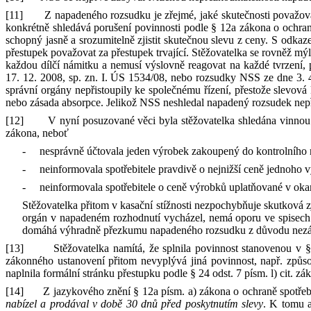
[11]
Z
napadeného rozsudku je zřejmé, jaké skutečnosti považo
konkrétně shledává porušení povinnosti podle
§
12a zákona
o
ochran
schopný jasně
a
srozumitelně zjistit skutečnou slevu z
ceny. S
odkaze
přestupek považovat za přestupek trvající. Stěžovatelka se rovněž mý
každou dílčí námitku
a
nemusí výslovně reagovat na každé tvrzení, 
17
.
12
.
2008
,
sp
.
zn.
I.
ÚS
1534/08
, nebo rozsudky NSS ze dne
3
.
správní orgány nepřistoupily ke společnému řízení, přestože slevov
nebo zásada absorpce. Jelikož NSS neshledal napadený rozsudek nep
[12]
V
nyní posuzované věci byla stěžovatelka shledána vinno
zákona, neboť
-
nesprávně účtovala jeden výrobek zakoupený do kontrolního
-
neinformovala spotřebitele pravdivě
o
nejnižší ceně jednoho 
-
neinformovala spotřebitele
o
ceně výrobků uplatňované v
oka
Stěžovatelka přitom v
kasační stížnosti nezpochybňuje skutková z
orgán v
napadeném rozhodnutí vycházel, nemá oporu ve spisech
domáhá výhradně přezkumu napadeného rozsudku z
důvodu nezá
[13]
Stěžovatelka namítá, že splnila povinnost stanovenou
v
§
zákonného ustanovení přitom nevyplývá jiná povinnost, např. způs
naplnila formální stránku přestupku podle
§
24
odst.
7
písm.
l) cit. zá
[14]
Z
jazykového znění
§
12a
písm.
a) zákona
o
ochraně spotřeb
nabízel
a
prodával v
době 30 dnů před poskytnutím slevy
. K
tomu 