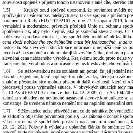
souvislosti spojené s
přijetím tohoto ustanovení
a
také cíle, kterého c
[15]
Krajský soud správně upozornil, že povinnost uvádět n
spočívající v
uvádění tzv. falešných slev, tak ve spojení s
plněním pov
paramentu
a
Rady (EU)
2019/2161 ze dne 27. listopadu 2019, kt
vymáhání
a
modernizaci právních předpisů Unie na ochranu spotře
spotřebiteli tak, aby bylo zřejmé, jaká je skutečná sleva z
ceny.
Čl.
nabízených prodávajícími tak, aby spotřebitelé mohli učinit kvalifiko
cena zboží nabízeného spotřebitelům musí být jednoznačná, snadno
nedostála. Na
slevových štítcích sice informaci
o
nejnižší ceně za p
uvedla až na samotném dolním okraji slevového štítku, drobným pí
zlevněná cena nabízeného výrobku.
Krajskému soudu proto nelze vy
transparentní, věrohodné,
a
současně aby nezkreslovaly jeho vnímání
[16]
Se stěžovatelkou nelze souhlasit ani potud, že její jednání 
dovodil, že jednání, které naplňuje formální znaky, které jsou zákon
znakům přestupku sice mohou přistoupit další okolnosti, které ohr
představují pouze výjimečné situace. V
obvyklých situacích tedy ma
čj.
10
As
410
/
2021
‑
37 nebo ze dne
14
.
12
.
2009
,
čj.
5
As
104
/
200
zejména s
ohledem na
nevhodné nastavení slevové komunikace se sp
konstatuje, že uvedená námitka nemění nic na naplnění materiální str
[17]
Stěžovatelce nelze přisvědčit ani co do námitky, že vynaložila
se
žádostí
o
objasnění povinnosti podle
§
12a zákona
o
ochraně spotř
zákona
o
ochraně spotřebitele poskytla nadstandardní součinnost,
29
.
12
.
2021
Pokyny k
výkladu
a
uplatnění článku 6a směrnice E
pokynů bude při výkladu nové povinnosti vycházet. Zástupci žalované