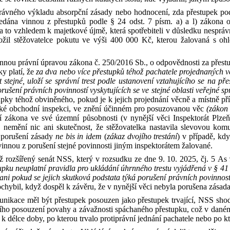
právného výkladu absorpční zásady nebo hodnocení, zda přestupek p
hledána vinnou
z
přestupků podle
§
24
odst.
7
písm.
a)
a
l) zákona
a
to vzhledem k
majetkové újmě, která spotřebiteli v
důsledku nespráv
ožil stěžovatelce pokutu ve výši 400
000
Kč
, kterou žalovaná s
oh
innou právní úpravou zákona
č.
250/2016
Sb.
,
o
odpovědnosti za přes
y platí, že
za
dva nebo více přestupků téhož pachatele projednaných ve 
 stejné, uloží se správní trest podle ustanovení vztahujícího se na pře
orušení právních povinností vyskytujících se ve
stejné oblasti veřejné sp
tupky téhož obviněného, pokud je k
jejich projednání věcně
a
místně př
ké obchodní inspekci, ve znění účinném pro posuzovanou věc
(záko
ní zákona ve své územní působnosti (
v
nynější věci Inspektorát Plz
nemění nic ani skutečnost, že stěžovatelka nastavila slevovou komu
i porušení zásady
ne bis in idem
(
zákaz dvojího trestání
) v
případě, kdy
 vinnou z
porušení stejné povinnosti jiným inspektorátem žalované.
ěž
rozšířený senát NSS, který v
rozsudku ze dne
9
.
10
.
2025
,
čj.
5
As
upku neuplatní pravidla
pro
ukládání úhrnného trestu vyjádřená
v
§
41
 ani pokud se jejich skutková podstata týká porušení právních povinností
ochybil, když dospěl k
závěru, že
v
nynější věci nebyla porušena zásad
unikace měl být přestupek posouzen jako přestupek trvající, NSS sho
jšího posouzení povahy
a
závažnosti spáchaného přestupku, což v
daném
 k
délce doby, po kterou trvalo protiprávní jednání pachatele nebo po k