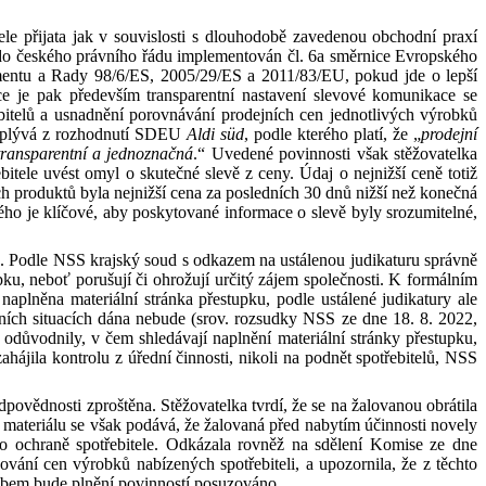
ele přijata jak v
souvislosti s
dlouhodobě zavedenou obchodní praxí
 do českého právního řádu implementován
čl.
6a směrnice Evropského
mentu
a
Rady 98/6/ES, 2005/29/ES
a
2011/83/EU, pokud jde
o
lepší
e je pak především transparentní nastavení slevové komunikace se
bitelů
a
usnadnění porovnávání prodejních cen jednotlivých výrobků
yplývá z
rozhodnutí SDEU
Aldi
süd
, podle kterého platí, že „
prodejní
transparentní a
jednoznačná
.“ Uvedené povinnosti však stěžovatelka
ebitele uvést omyl
o
skutečné slevě z
ceny. Údaj
o
nejnižší ceně totiž
h produktů byla nejnižší cena za posledních 30 dnů nižší než konečná
rého je klíčové, aby poskytované informace
o
slevě byly srozumitelné,
vé. Podle NSS krajský soud s
odkazem na ustálenou judikaturu správně
ku, neboť porušují či ohrožují určitý zájem společnosti. K
formálním
 naplněna materiální stránka přestupku, podle ustálené judikatury ale
tních situacích dána nebude (srov. rozsudky NSS ze dne
18
.
8
.
2022
,
ě odůvodnily, v
čem shledávají naplnění materiální stránky přestupku,
zahájila kontrolu z
úřední činnosti, nikoli na podnět spotřebitelů, NSS
dpovědnosti zproštěna. Stěžovatelka tvrdí, že se na
žalovanou obrátila
o materiálu se však podává, že žalovaná před nabytím účinnosti novely
o
ochraně spotřebitele. Odkázala rovněž na sdělení Komise ze dne
čování cen výrobků nabízených spotřebiteli,
a
upozornila, že z
těchto
sobem bude plnění povinností posuzováno.