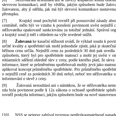
slevovou komunikaci, aniž by věděla, jakým způsobem bude žalova
žalovanou, aby jí sdělila, jak má být slevová komunikace nastavena,
přestupku.
[7]
Krajský soud pochybil rovněž při posuzování zásady abso
centrálně, mělo být ve vztahu k
porušení povinnosti uvést nejnižší
stěžovatelka opakovaně sankciována za totožné jednání. Správní o
a
krajský soud ji měl s
ohledem na výše uvedené snížit.
[8]
Žalovaná
ke kasační stížnosti uvádí, že výklad soudu k
povin
určité kvality
a
spotřebitel tak mohl jednoduše zjistit, jaká je skutečná
běžnou cenu určila. Nejnižší cenu za posledních 30 dnů pak uved
způsobem, který byl pro spotřebitele matoucí
a
mohl jej uvést v
om
reklamních sdělení ohledně slev z
ceny,
podle kterého platí, že sleva 
informace, které se průměrnému spotřebovali mohly jevit jako matou
aplikoval koncept průměrného spotřebitele. Pro průměrného spotřebite
o
nejnižší ceně za posledních 30 dnů nebyl, neboť ten stěžovatelka u
informování
o
slevě z
ceny.
[9]
Žalovaná nesouhlasí ani s
námitkou, že se stěžovatelka nemo
zda byla povinnost podle
§
12a zákona
o
ochraně spotřebitele spln
rovněž poskytla informaci, jakým způsobem bude na nově stanovenou
[10]
NSS se nejprve zabýval tvrzenou nepřezkoumatelností napa