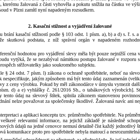
m, kterému žalovaná
z
části vyhověla
a
pokutu snížila na částku ve výš
soud v
Plzni zamítl nyní napadeným rozsudkem.
2. Kasační stížnost
a
vyjádření žalované
u brání kasační stížností podle
§
103
odst.
1
písm.
a), b)
a
d)
s.
ř.
s.
a
že skutková podstata, z
níž správní orgán v
napadeném rozhodnu
eferenční hodnotou pro vyjádření slevy měla být pouze nejnižší cena
soudu vytýká, že se
nezabýval námitkou postupu žalované v
rozporu 
rospěch stěžovatelky jako soukromého subjektu.
dle
§
24
odst.
7
písm.
l) zákona
o
ochraně spotřebitele, neboť na slev
ak nespecifikuje, jakým způsobem má být tento údaj zaznamenán (veliko
evy z
ceny výrobku. Pokud by měl zákonodárce v
úmyslu vymezit další
písm.
d)
a
e) vyhlášky
č.
261/2016
Sb.
,
o
tabákových výrobcích]. S
dy tento údaj na slevový štítek, splnila zákonem stanovenou povinno
ednání nelze považovat za společensky škodlivé. Žalovaná navíc ani nep
nterpretaci
a
aplikaci konceptu tzv. průměrného spotřebitele. Na průměrné
 veškeré relevantní informace, na jejichž základě je následně schop
ových údajů na jedné cenovce nemusí detailně číst každý jednotlivý št
vová komunikace proto pro spotřebitele nebyla matoucí
a
nesrozumitelná
ně zproštění odpovědnosti za
přestupek za předpokladu, že její jednání 