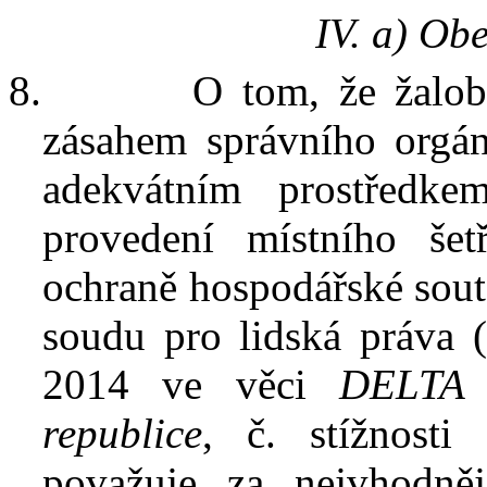
IV. a) Ob
8.
O tom, že žalo
zásahem správního orgán
adekvátním prostředke
provedení místního še
ochraně hospodářské sout
soudu pro lidská práva 
2014 ve věci
DELTA
republice
, č. stížnosti
považuje za nejvhodně