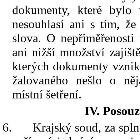
dokumenty, které byl
nesouhlasí ani s
tím, že
slova. O nepřiměřenosti 
ani nižší množství zajiš
kterých dokumenty vznik
žalovaného nešlo o něj
místní šetření
.
I
V. Posouz
6.
Krajský
soud
, za spl