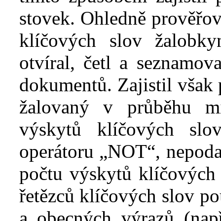
stovek. Ohledně prověřo
klíčových slov žalobky
otvíral, četl a seznamov
dokumentů. Zajistil však
žalovaný v
průběhu mí
výskytů klíčových slo
operátoru „NOT“, nepodař
počtu výskytů klíčových 
řetězců klíčových slov p
a obecných výrazů (např