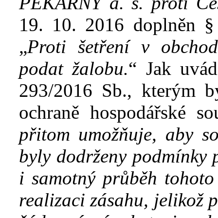
PEKÁRNY a. s.
proti Če
19. 10. 2016 doplněn §
„
Proti šetření v obchod
podat žalobu.
“ Jak uvád
293/2016 Sb., kterým b
ochraně hospodářské so
přitom umožňuje, aby s
byly dodrženy podmínky p
i
samotný průběh tohoto š
realizaci zásahu, jelikož