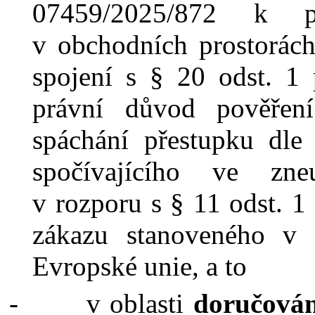
07459/2025/872 k
v
obchodních prostorác
spojení s §
20 odst. 1
právní důvod pověřen
spáchání přestupku dl
spočívajícího ve zne
v
rozporu s § 11 odst. 
zákazu stanoveného v
Evropské unie, a to
-
v oblasti
doručován