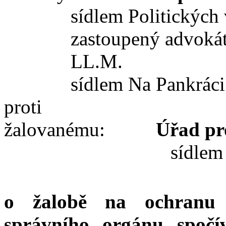
sídlem Politických
zastoupený advoká
LL.M.
sídlem Na Pankráci
proti
žalovanému:
Úřad pr
sídlem
o žalobě na ochranu
správního orgánu spočí