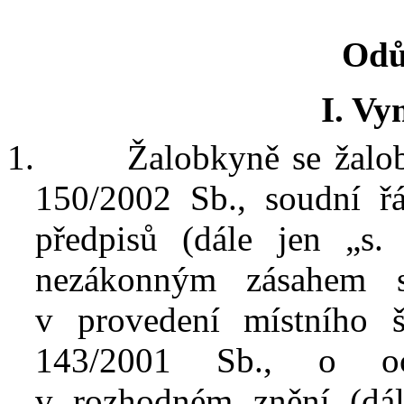
Odů
I. Vy
1.
Žalob
kyně
se žalob
150/2002 Sb., soudní řá
předpisů (dále
jen „s. 
nezákonným zásahem 
v
provedení místní
ho
143/2001 Sb., o och
v
rozhodném znění (d