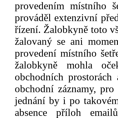
provedením místního še
prováděl extenzivní před
řízení. Žalobkyně toto 
žalovaný se ani momen
provedení místního šetř
žalobkyně mohla oček
obchodních prostor
á
ch 
obchodní záznamy, pro 
jednání by i po takovém
absence příloh email