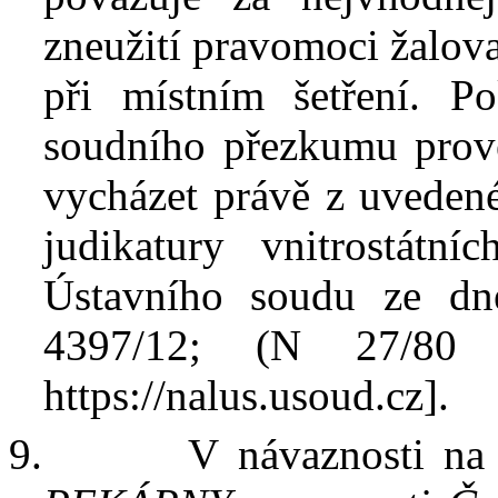
zneužití pravomoci žalov
při místním šetření.
Po
soudního přezkumu prove
vycházet
právě z uvedené
judikatury vnitrostátn
Ústavního soudu ze dn
4397/12;
(N 27/8
https://
nalus.usoud.cz
]
.
9.
V
návaznosti n