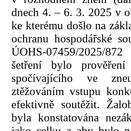
dnech 4. – 6. 3. 2025 v
o
ke kterému došlo
na zákl
ochranu hospodářské so
ÚOHS-07459/2025/872
šetření bylo prověřen
spočívajícího ve zneu
ztěžováním vstupu konku
efektivně soutěžit. Žal
byla konstatována nezák
jako celku a aby bylo n