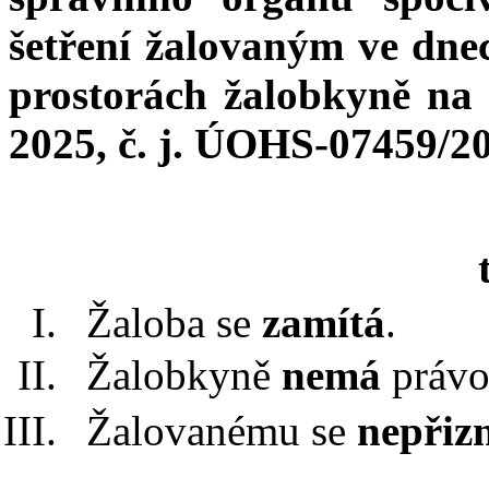
šetření žalovaným ve dnec
prostorách žalob
kyně
na 
2025, č. j. ÚOHS-07459/2
Žaloba se
zamítá
.
Žalobkyně
nemá
právo
Žalovanému se
nepřiz