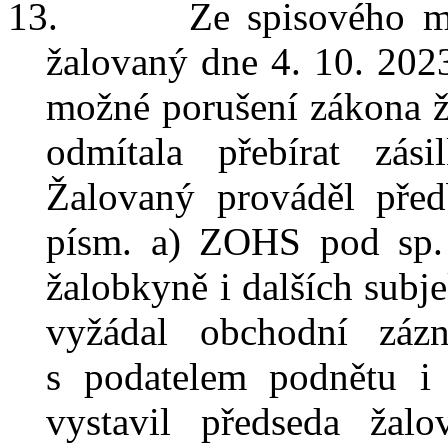
13.
Ze spisového m
žalovaný
dne 4. 10. 202
možné porušení zákona ž
odmítala přebírat zási
Žalovaný prováděl před
písm. a)
ZOHS
pod sp.
žalobkyně i dalších subj
vyžádal obchodní záz
s
podatelem podnětu i
vystavil předseda žal