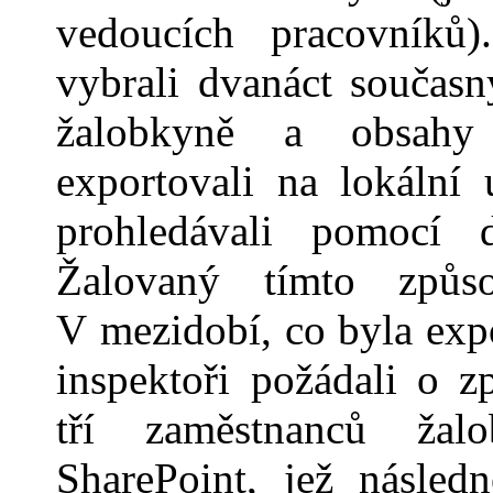
vedoucích pracovníků)
vybrali dvanáct součas
žalobkyně a obsahy 
exportovali na lokální 
prohledávali pomocí d
Žalovaný tímto způs
V
mezidobí, co byla expo
inspektoři požádali o 
tří zaměstnanců žal
SharePoint, jež násled