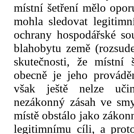
místní š
etření
mělo opor
mohla sledovat legitimn
ochrany hospodářské so
blahobytu země (rozsu
skutečnosti
, že
místní 
obecně
je jeho provád
však ještě nelze uč
nezákonný zásah ve smys
místě obstálo jako zákon
legitimnímu cíli,
a
prot