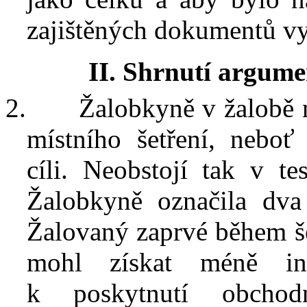
zajištěných dokumentů v
II. Shrnutí argum
2.
Žalobkyně v žalobě 
místního šetření, nebo
cíli. Neobstojí tak v
te
Žalobkyně označila dva
Žalovaný zaprvé během še
mohl získat méně in
k
poskytnutí obcho