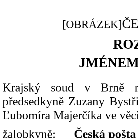
ČE
[OBRÁZEK]
RO
JMÉNEM
Krajský soud v
Brně 
předsedkyně Zuzany Bystř
Ľubomíra Majerčíka
ve věc
žalob
kyně
:
Česká pošta 