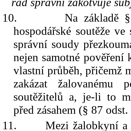
řád správní zakotvuje sub
10.
Na základě §
hospodářské soutěže ve s
správní soudy přezkoumá
nejen samotné pověření 
vlastní průběh, přičemž 
zakázat žalovanému p
soutěžitelů a, je-li to
před zásahem (§ 87 odst. 2 
11.
M
ezi
žalobkyní
a 