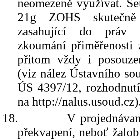
neomezeně využívat. Šet
21g
ZOHS
skutečně
zasahující do práv 
zkoumání přiměřenosti 
přitom vždy i posouze
(viz nález Ústavního so
ÚS 4397/12
,
rozhodnut
na http://nalus.usoud.cz)
18.
V
projednávan
překvapení, neboť žalob