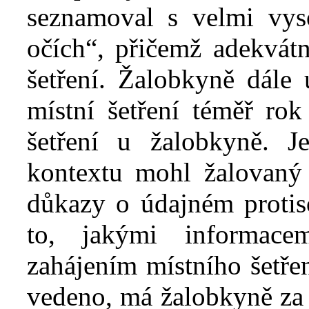
seznamoval s
velmi vy
očích“, přičemž adekvát
šetření. Žalobkyně dále 
místní šetření téměř ro
šetření u žalobkyně. J
kontextu mohl žalovaný 
důkazy o údajném protis
to, jakými informace
zahájením místního šetřen
vedeno, má žalobkyně za 