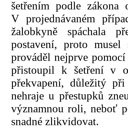
šetřením podle zákona 
V
projednávaném přípa
žalobkyně spáchala př
postavení, proto musel
prováděl nejprve pomocí 
přistoupil k
šetření v
překvapení, důležitý př
nehraje u přestupků zneu
významnou roli, neboť p
snadné zlikvidovat.