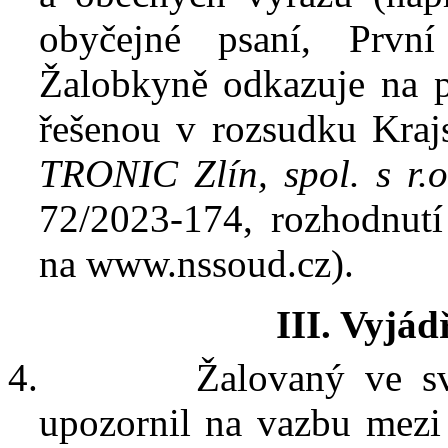
obyčejné psaní, První
Žalobkyně odkazuje na 
řešenou v
rozsudku Kraj
TRONIC Zlín, spol. s
r.
72/2023-174, rozhodnutí
na www.nssoud.cz)
.
III. Vyjád
4.
Žalovaný ve s
upozornil na vazbu mezi