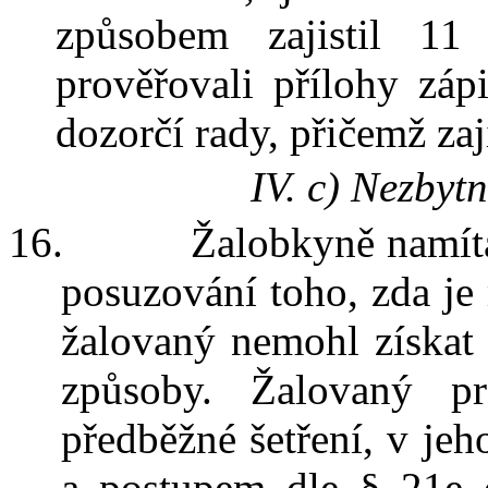
způsobem zajistil 11 
prověřovali přílohy záp
dozorčí rady, přičemž za
IV.
c
)
Nezbytn
16.
Žalobkyně namítá
posuzování toho, zda je 
žalovaný nemohl získat
způsoby. Žalovaný p
předběžné šetření, v
jeh
a postupem dle § 21e 