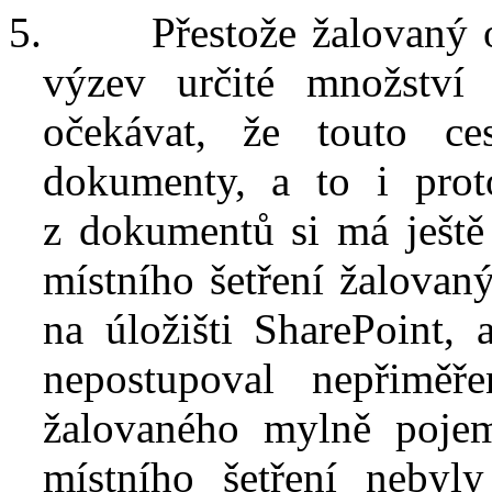
5.
Přestože žalovaný 
výzev určité množství
očekávat, že touto ce
dokumenty, a to i prot
z
dokumentů si má ještě
místního šetření žalova
na úložišti SharePoint, 
nepostupoval nepřiměř
žalovaného mylně poje
místního šetření nebyly