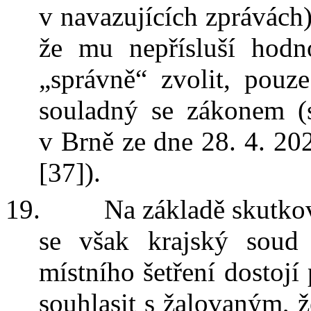
v
navazujících zprávách
že mu nepřísluší hodn
„správně“ zvolit, pouz
souladný se zákonem (
v
Brně ze dne 28. 4. 202
[37]).
19.
Na základě skutko
se však krajský soud
místního šetření
dostojí
souhlasit s
žalovaným, ž