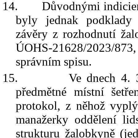
14.
Důvodnými indiciem
byly jednak podklady
závěry z
rozhodnutí žal
ÚOHS-21628/2023/873,
správním spisu.
15.
Ve dnech 4. 
předmětné
místní šetř
protokol, z
něhož vyplý
manažerky oddělení lids
strukturu žalobkyně (je