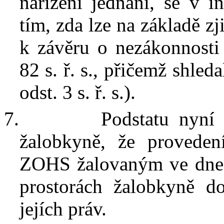
nařízení jednání, se
v i
tím, zda lze na základě z
k závěru o nezákonnosti
82 s. ř. s.
, přičemž shleda
odst. 3
s. ř. s.).
7.
Podstatu nyní
žalobkyně, že
provede
ZOHS
žalovaný
m
ve dne
prostorách žalob
kyně
d
jejích
práv.