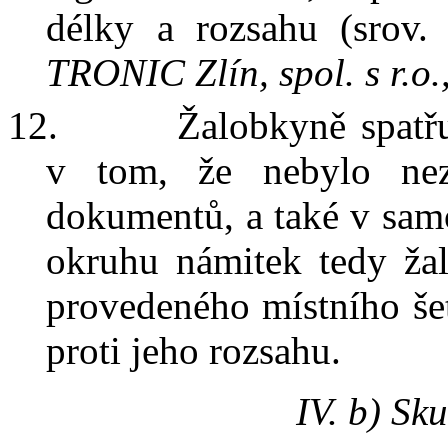
délky
a
rozsahu (
srov.
TRONIC Zlín, spol. s
r.o.
12.
Žalobkyně spatř
v
tom, že
nebylo nez
dokumentů, a také
v
sam
okruhu námitek tedy ža
provedeného místního šet
proti jeho rozsahu
.
IV. b) Sk