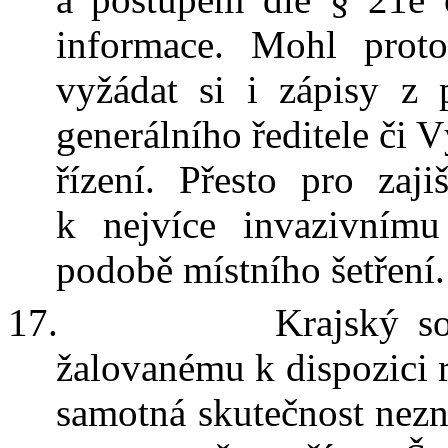
informace
. Mohl prot
vyžádat
si
i zápisy z
generálního ředitele či V
řízení.
Přesto
pro zaj
k
nejvíce
invazivním
podobě místního šetření.
17.
Krajský s
žalovanému k dispozici r
samotná skutečnost nezn