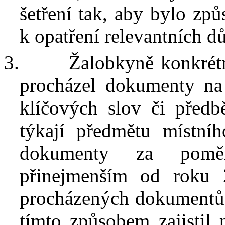
šetření tak, aby bylo způ
k
opatření relevantních d
3.
Žalobkyně konkrétn
procházel dokumenty na 
klíčových slov či předb
týkají předmětu místníh
dokumenty za pomě
přinejmenším od roku 
procházených dokumentů s
tímto způsobem zajistil