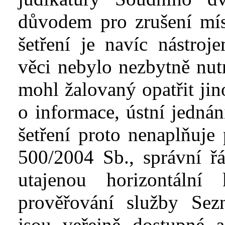
důvodem pro zrušení míst
šetření je navíc nástro
věci nebylo nezbytně nut
mohl žalovaný opatřit jin
o informace, ústní jednán
šetření proto nenaplňuje
500/2004 Sb., správní ř
utajenou horizontální
prověřování služby S
jsou veřejně dostupné a