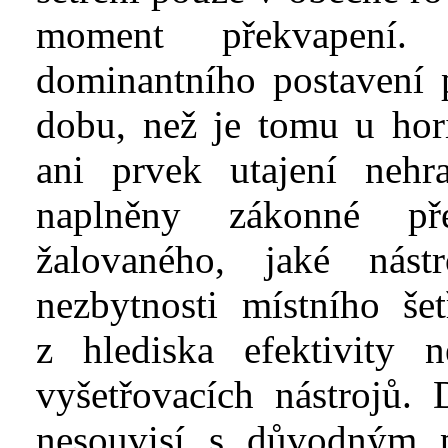
moment překvapení. 
dominantního postavení 
dobu, než je tomu u hor
ani prvek utajení nehra
naplněny zákonné př
žalovaného, jaké nást
nezbytnosti místního šet
z
hlediska efektivity 
vyšetřovacích nástrojů. 
nesouvisí s
důvodným p