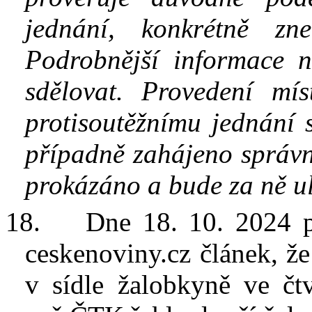
jednání, konkrétně zne
Podrobnější informace n
sdělovat. Provedení mí
protisoutěžnímu jednání 
případně zahájeno správn
prokázáno a bude za ně u
18.
Dne 18. 10. 2024 
ceskenoviny.cz článek, ž
v
sídle žalobkyně ve čt