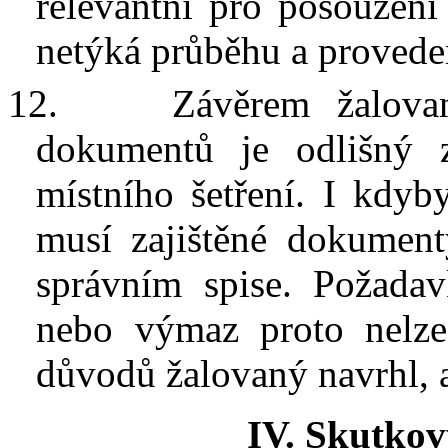
relevantní pro posouzení
netýká průběhu a
proveden
12.
Závěrem žalova
dokumentů je odlišný 
místního šetření. I kdyb
musí zajištěné dokument
správním spise. Požadav
nebo výmaz proto nelz
důvodů žalovaný navrhl, 
IV.
Skutkov