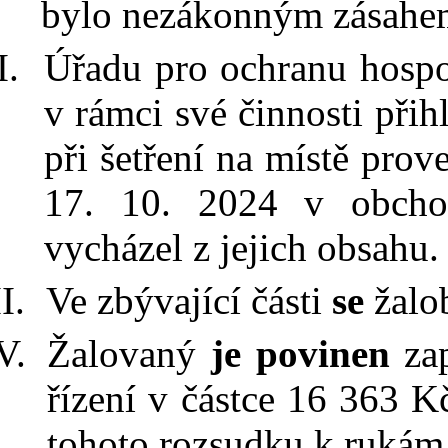
bylo nezákonným zásahe
Úřadu pro ochranu hosp
v
rámci své činnosti přihl
při šetření na místě pro
17.
10.
2024 v
obcho
vycházel z
jejich obsahu.
Ve zbývající části
se
žalo
Žalovaný
je povinen
zap
řízení v
částce
16
363
Kč
tohoto rozsudku k
rukám