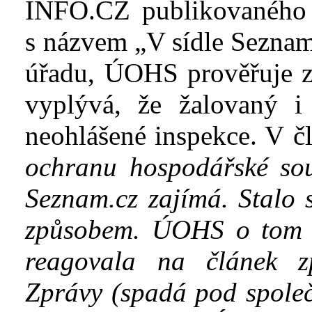
INFO.CZ publikovaného 
s
názvem „V sídle Seznam
úřadu,
ÚOHS
prověřuje z
vyplývá, že žalovaný i
neohlášené inspekce. V
č
ochranu hospodářské sou
Seznam.cz zajímá. Stalo 
způsobem.
ÚOHS
o tom i
reagovala na článek z
Zprávy (spadá pod společ