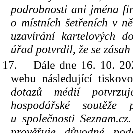
podrobnosti ani jména fi
o místních šetřeních v ně
uzavírání kartelových d
úřad potvrdil, že se zásah
17.
D
ále dne 16. 10. 2
webu následující tiskov
dotazů médií potvrz
hospodářské soutěže p
u
společnosti Seznam.cz
prověřuje důvodné pod