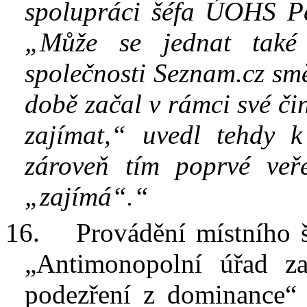
spolupráci šéfa
ÚOHS
P
„Může se jednat také 
společnosti Seznam.cz smě
době začal v rámci své či
zajímat,“ uvedl tehdy
zároveň tím poprvé veř
„zajímá“.“
16.
Provádění místního š
„Antimonopolní úřad za
podezření z
dominance“ 