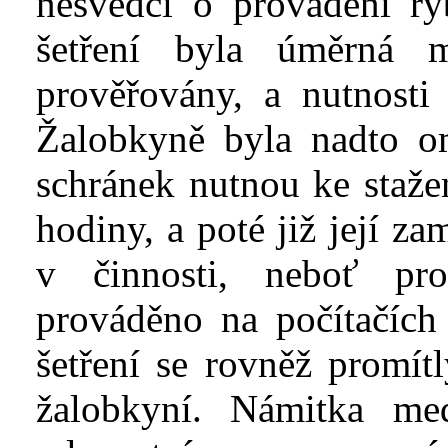
nesvědčí o provádění ry
šetření byla úměrná m
prověřovány, a nutnosti
Žalobkyně byla nadto o
schránek nutnou ke staže
hodiny, a poté již její z
v
činnosti, neboť pr
prováděno na počítačích
šetření se rovněž promí
žalobkyní. Námitka med