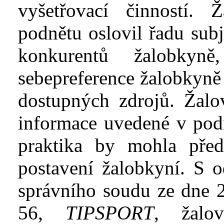
vyšetřovací činností.
podnětu oslovil řadu subj
konkurentů žalobkyně
sebepreference
žalobkyně a
dostupných zdrojů. Žalo
informace uvedené v
pod
praktika by mohla před
postavení žalobkyní. S
o
správního soudu ze dne 2
56,
TIPSPORT
, žalo