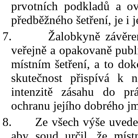
prvotních podkladů a ov
předběžného šetření, je i
j
7.
Žalobkyně závěre
veřejně a opakovaně publ
místním šetření, a to dok
skutečnost přispívá k
n
intenzitě zásahu do p
ochranu jejího dobrého j
8.
Ze všech výše uvede
aby soud určil, že míst