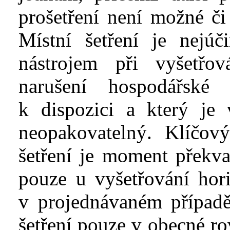
prošetření není možné č
Místní šetření je nejú
nástrojem při vyšetřov
narušení hospodářské
k
dispozici a který je 
neopakovatelný. Klíčo
šetření je moment překva
pouze u vyšetřování hor
v
projednávaném případ
šetření pouze v
obecné rov