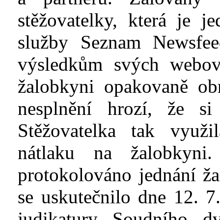
stěžovatelky, která je j
služby Seznam
Newsfee
výsledkům svých webový
žalobkyni opakovaně obr
nesplnění hrozí, že s
Stěžovatelka tak využi
nátlaku na žalobkyni
protokolováno jednání ža
se uskutečnilo dne 12. 7
judikatury Soudního d