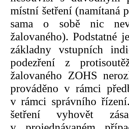
místní šetření (namítaná 
sama o sobě nic nev
žalovaného). Podstatné j
základny vstupních indi
podezření z protisout
žalovaného
ZOHS
neroz
prováděno v
rámci před
v
rámci správního řízení
šetření vyhovět zása
v
projednávaném příp