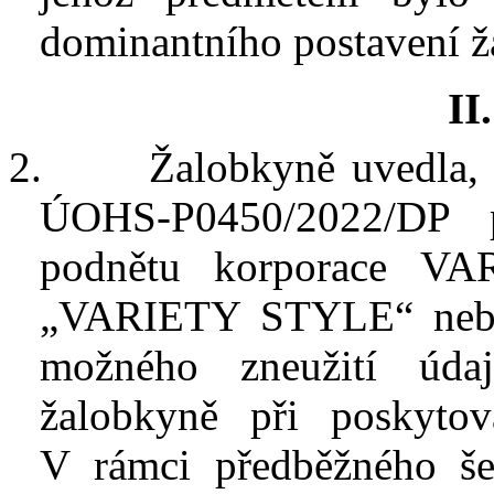
dominantního postavení ž
I
I
2.
Žalobkyně uvedla, 
ÚOHS-P0450/2022/
DP
p
podnětu korporace VA
„VARIETY STYLE“ nebo „
možného zneužití údaj
žalobkyně při poskyt
V
rámci předběžného še