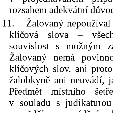
rozsahem adekvátní důvo
11.
Žalovaný nepoužíval p
klíčová slova – všech
souvislost s
možným za
Žalovaný nemá povinno
klíčových slov, ani prot
žalobkyně ani neuvádí, j
Předmět místního šetř
v
souladu s
judikaturo