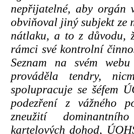
nepřijatelné, aby orgán 
obviňoval jiný subjekt ze 
nátlaku, a
to z důvodu, 
rámci své kontrolní činno
Seznam
na svém webu 
prováděla tendry, nic
spolupracuje se šéfem
Ú
podezření z vážného p
zneužití dominantníh
kartelových dohod,
ÚOH