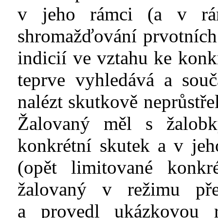
v
jeho rámci (a v
r
shromažďování prvotních
indicií ve vztahu ke konk
teprve vyhledává a sou
nalézt skutkově neprůstře
Žalovaný měl s
žalobk
konkrétní skutek a v
jeh
(opět limitované konk
žalovaný v
režimu pře
a
provedl ukázkovou 