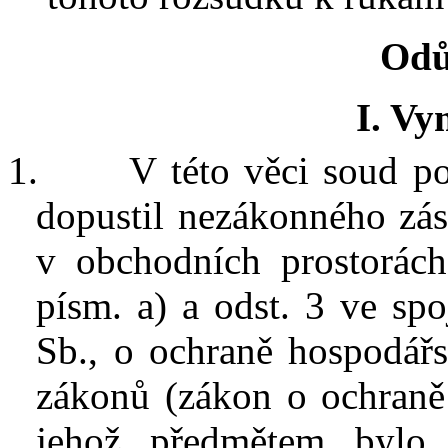
Odů
I. Vy
1.
V
této věci soud p
dopustil nezákonného zás
v
obchodních prostorác
písm. a) a odst. 3
ve spo
Sb., o ochraně hospodář
zákonů (zákon o ochraně
jehož předmětem bylo 