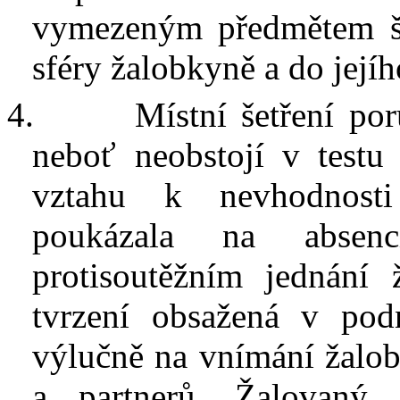
vymezeným předmětem še
sféry žalobkyně a do její
4.
Místní šetření por
neboť neobstojí v
testu
vztahu k
nevhodnost
poukázala na absen
protisoutěžním jednání 
tvrzení obsažená v
pod
výlučně na vnímání žalob
a partnerů. Žalovaný 