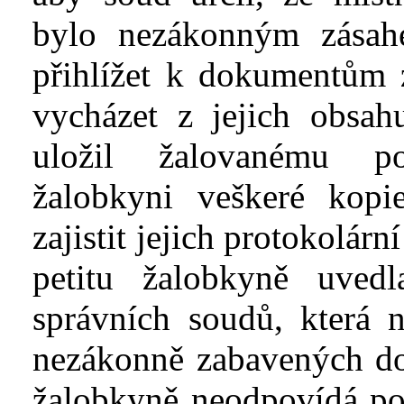
bylo nezákonným zásah
přihlížet k
dokumentům za
vycházet z
jejich obsa
uložil žalovanému po
žalobkyni veškeré kopi
zajistit jejich protokolárn
petitu žalobkyně uved
správních soudů, která 
nezákonně zabavených do
žalobkyně neodpovídá pov