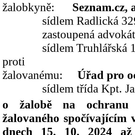
žalobkyně:
Seznam.cz, a
sídlem Radlická 32
zastoupená advok
sídlem Truhlářská 
proti
žalovanému:
Úřad pro o
sídlem třída Kpt. J
o
žalobě na ochranu
žalovaného spočívajícím 
dnech 15. 10. 2024 až