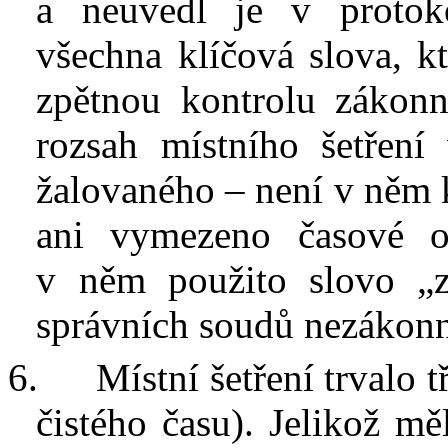
a neuvedl je v
proto
všechna klíčová slova, kt
zpětnou kontrolu zákon
rozsah místního šetření
žalovaného – není v
něm 
ani vymezeno časové oh
v
něm použito slovo „z
správních soudů nezákon
6.
Místní šetření trvalo 
čistého času). Jelikož m