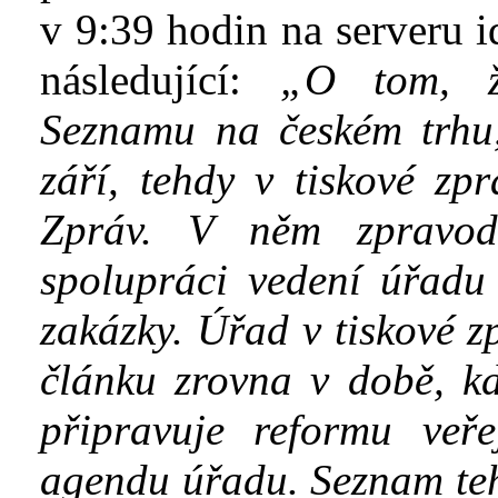
v
9:39 hodin na serveru i
následující:
„O tom,
Seznamu na českém trhu
září, tehdy v tiskové zp
Zpráv. V něm zpravod
spolupráci vedení úřadu
zakázky. Úřad v
tiskové z
článku zrovna v době, kd
připravuje reformu veř
agendu úřadu.
Seznam teh