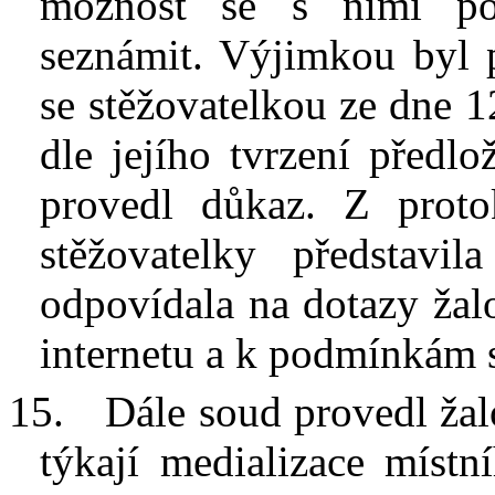
možnost se s
nimi po
seznámit. Výjimkou byl 
se stěžovatelkou ze dne 1
dle jejího tvrzení předl
provedl důkaz. Z
prot
stěžovatelky představi
odpovídala na dotazy žal
internetu a k
podmínkám 
15.
Dále soud provedl žal
týkají medializace místní