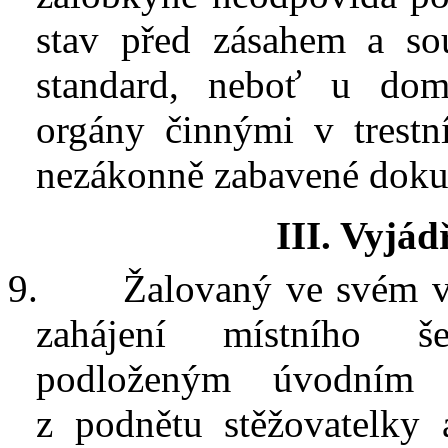
stav před zásahem a so
standard, neboť u dom
orgány činnými v
trest
nezákonně zabavené doku
III. Vyjád
9.
Žalovaný ve svém v
zahájení místního še
podloženým úvodním p
z
podnětu stěžovatelky 