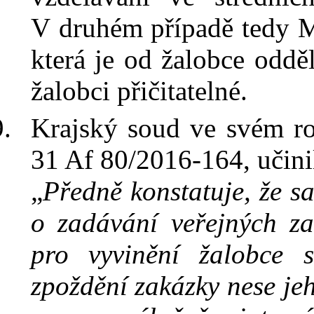
V
druhém případě tedy M
která je od žalobce oddě
žalobci přičitatelné.
Krajský soud ve svém r
31 Af 80/2016-164
, učini
„
Předně konstatuje, že
sa
o
zadávání veřejných z
pro vyvinění žalobce s
zpoždění zakázky nese jeh