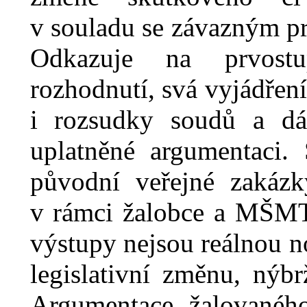
v
souladu se závazným p
Odkazuje na prvostu
rozhodnutí, svá vyjádření
i rozsudky soudů a dá
uplatněné argumentaci. 
původní veřejné zakázk
v
rámci žalobce a MŠMT 
výstupy nejsou reálnou 
legislativní změnu, nýb
Argumentace žalovaného