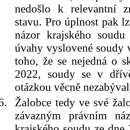
nedošlo k
relevantní 
stavu. Pro úplnost pak 
názor krajského soudu
úvahy vyslovené soudy 
toho, že se nejedná o sk
2022, soudy se v
dřív
otázkou věcně nezabýval
Žalobce tedy ve své žal
závazným právním ná
krajského soudu ze dne