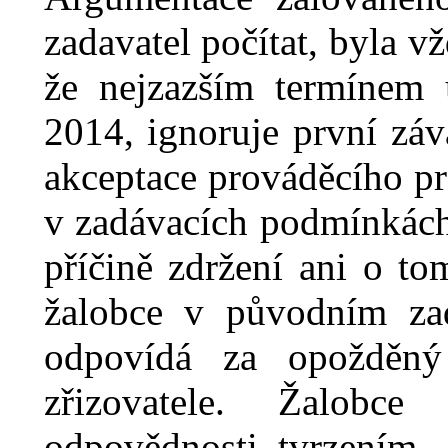
zadavatel počítat, byla vž
že nejzazším termínem 
2014, ignoruje první zá
akceptace prováděcího pr
v
zadávacích podmínkách
příčině zdržení ani o to
žalobce v
původním zad
odpovídá za opožděný
zřizovatele. Žalobce
odpovědnosti tvrzením, 