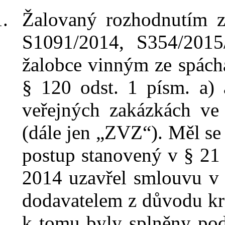
Žalovaný rozhodnutím
S1091/2014, S354/2015
žalobce vinným ze spách
§ 120 odst.
1 písm. a) 
veřejných zakázkách ve
(dále jen „ZVZ“). Měl se 
postup stanovený v § 21 
2014 uzavřel smlouvu v 
dodavatelem z
důvodu kr
k tomu byly splněny pod