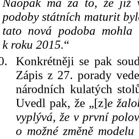
Naopak má za to, že již 
podoby státních maturit by
tato nová podoba mohla b
k
roku 2015.
“
Konkrétněji se pak so
Zápis z
27. porady vede
národních kulatých stol
Uvedl pak, že „[z]
e žal
vyplývá, že v
první polo
o možné změně modelu s