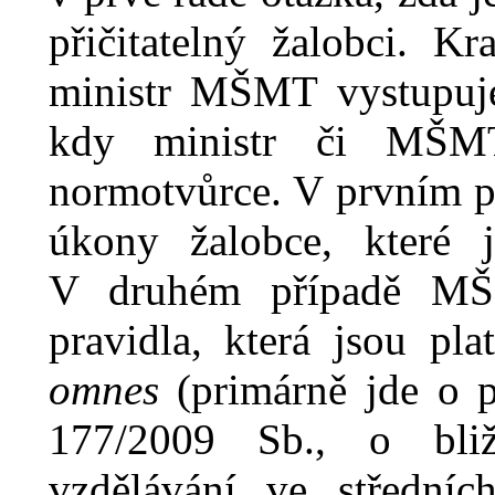
přičitatelný žalobci. Kr
ministr MŠMT vystupuje 
kdy ministr či MŠMT
normotvůrce. V
prvním př
úkony žalobce, které js
V
druhém případě MŠ
pravidla, která jsou pl
omnes
(
primárně jde o 
177/2009 Sb., o bliž
vzdělávání ve středníc