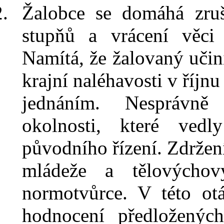
Žalobce se domáhá zruš
stupňů a vrácení věci
Namítá, že žalovaný učin
krajní naléhavosti v říj
jednáním. Nesprávně 
okolnosti, které ved
původního řízení. Zdržení
mládeže a
tělových
normotvůrce. V této otá
hodnocení předloženýc