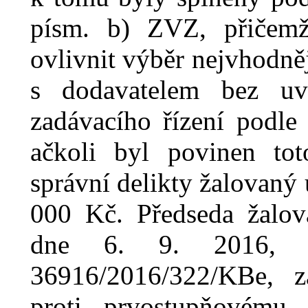
písm.
b) ZVZ, přičemž
ovlivnit výběr nejvhodně
s dodavatelem bez uv
zadávacího řízení podle
ačkoli byl povinen tot
správní delikty žalovaný 
000 Kč.
Předseda žalo
dne 6.
9.
2016, 
36916/2016/322/KBe
, z
proti prvostupňovému 