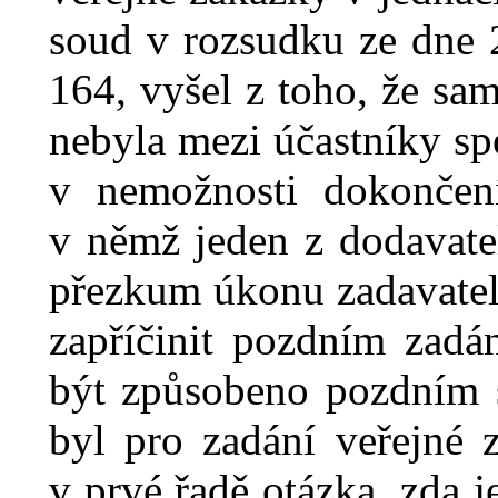
soud v
rozsudku ze dne
164
, vyšel z
toho, že sam
nebyla mezi účastníky sp
v
nemožnosti dokončen
v
němž jeden z
dodavate
přezkum úkonu zadavatele
zapříčinit pozdním zadá
být způsobeno pozdním 
byl pro zadání veřejné 
v
prvé řadě otázka, zda 