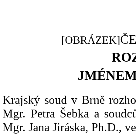
ČE
[OBRÁZEK]
RO
JMÉNEM
Krajský
soud
v
Brně rozho
Mgr. Petra Šebka a
soudc
Mgr. Jana Jiráska, Ph.D., ve