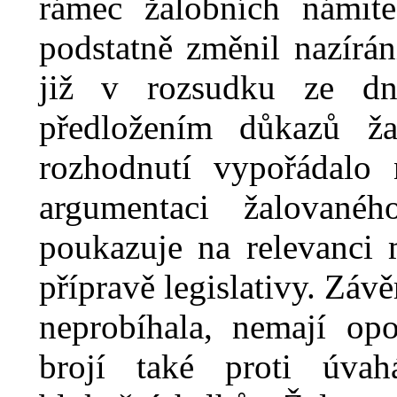
rámec žalobních námite
podstatně změnil nazírá
již v
rozsudku ze dn
předložením důkazů ža
rozhodnutí vypořádalo 
argumentaci žalované
poukazuje na relevanci 
přípravě legislativy. Záv
neprobíhala, nemají op
brojí také proti úvah