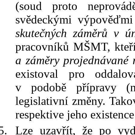
(soud proto neprovád
svědeckými výpověďmi
skutečných záměrů v
ú
pracovníků MŠMT, kteří
a záměry projednávan
existoval pro oddalo
v
podobě přípravy (n
legislativní změny. Tak
respektive jeho existenc
Lze uzavřít, že po vy