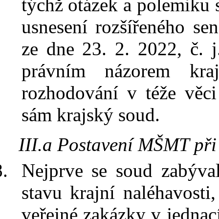
týchž otázek a polemiku 
usnesení rozšířeného se
ze dne 23. 2. 2022, č. 
právním názorem kra
rozhodování v
téže věc
sám krajský soud.
III.a Postavení MŠMT při 
Nejprve se soud zabýv
stavu krajní naléhavost
veřejné zakázky v
jednac