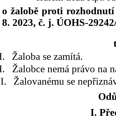
o žalobě proti rozhodnut
8. 2023, č. j. ÚOHS-29242
Žaloba se zamítá.
Žalobce nemá právo na ná
Žalovanému se nepřiznáv
Odů
I. Př