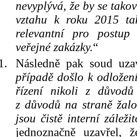
nevyplývá, že by se tako
vztahu k
roku 2015 ta
relevantní pro postup
veřejné zakázky.
“
Následně pak soud uzav
případě došlo k
odložen
řízení nikoli z důvod
z
důvodů na straně žalob
jsou čistě interní záležit
jednoznačně uzavřel, 