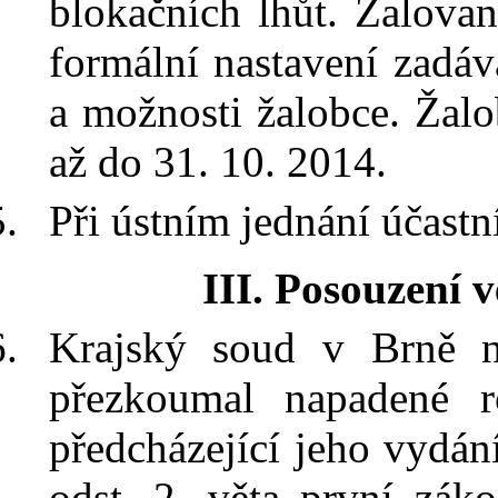
blokačních lhůt. Žalova
formální nastavení zadá
a možnosti žalobce. Žal
až do 31. 10. 2014.
Při ústním jednání účastní
III. Posouzení 
Krajský soud v Brně n
přezkoumal napadené r
předcházející jeho vydán
odst. 2, věta první záko