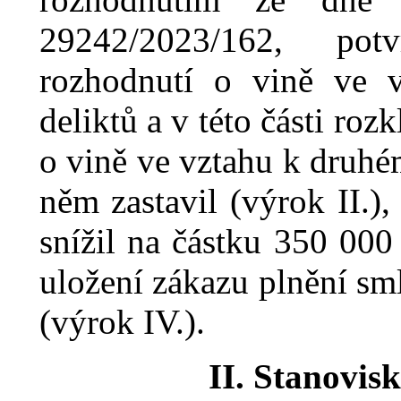
29242/2023/162, pot
rozhodnutí o vině ve 
deliktů a v
této části rozk
o vině ve vztahu k
druhém
něm zastavil (výrok II.),
snížil na částku 350
000 
uložení zákazu plnění sm
(výrok IV.).
II. Stanovis