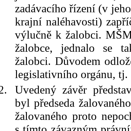
zadávacího řízení (v jeh
krajní naléhavosti) zap
výlučně k
žalobci. MŠM
žalobce, jednalo se ta
žalobci. Důvodem odlo
legislativního orgánu, tj
Uvedený závěr představ
byl předseda žalovaného
žalovaného proto nepoch
s
tímto závazným právní