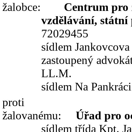
žalobce:
Centrum pro 
vzdělávání, státn
72029455
sídlem Jankovcova 
zastoupený advoká
LL.M.
sídlem Na Pankráci
proti
žalovanému:
Úřad pro o
sídlem třída Kpt. J