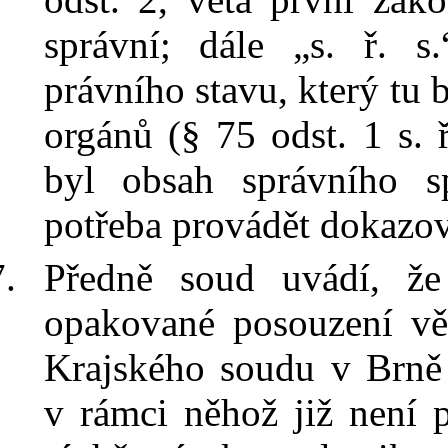
správní; dále „s. ř. s
právního stavu, který tu 
orgánů (§ 75 odst. 1 s. ř
byl
obsah správního sp
potřeba provádět dokazov
Předně soud uvádí, ž
opakované posouzení věc
Krajského soudu v
Brně
v
rámci něhož již není 