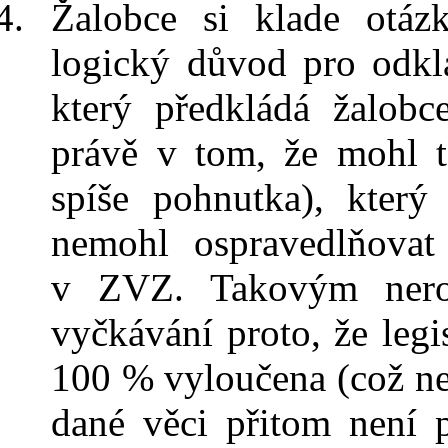
Žalobce si klade otáz
logický
důvod
pro odkl
který předkládá žalobc
právě v
tom, že mohl t
spíše pohnutka), kter
nemohl ospravedlňovat
v
ZVZ. Takovým ner
vyčkávání proto, že legi
100 % vyloučena (což ne
dané věci přitom není p