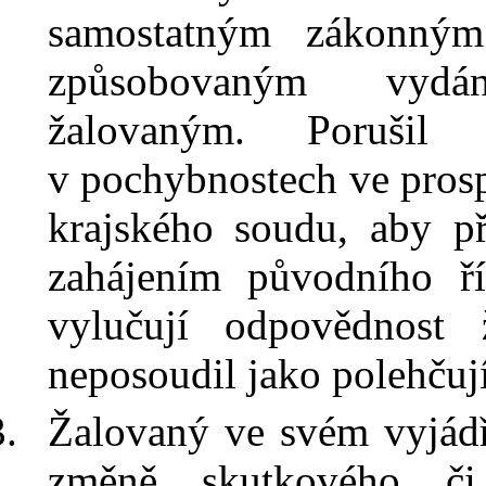
samostatným zákonným
způsobovaným
vydá
žalovaným. Porušil 
v
pochybnostech ve prosp
krajského soudu, aby př
zahájením původního ří
vylučují odpovědnost 
neposoudil jako polehčují
Žalovaný ve svém vyjádř
změně skutkového či 