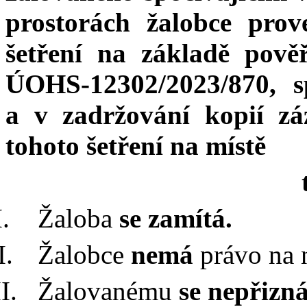
prostorách žalobce pro
šetření na základě pově
ÚOHS-12302/2023/870, s
a
v
zadržování kopií z
tohoto šetření na místě
Žaloba
se zamítá.
Žalobce
nemá
právo na n
Žalovanému
se nepřizn