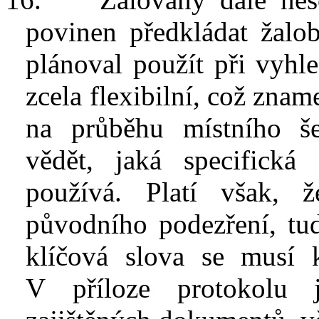
povinen předkládat žalob
plánoval použít při vyhl
zcela flexibilní, což zna
na průběhu místního š
vědět, jaká specifická
používá. Platí však, 
původního podezření, tu
klíčová slova
se
musí 
V
příloze
protokolu
je