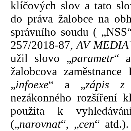
klíčových slov a
tato sl
do práva žalobce na ob
správního soudu
( „
NSS“
257/2018-87,
AV
MEDIA
užil slovo „
parametr
“ a
žalobcova zaměstnance 
„
infoexe
“ a
„
zápis z
nezákonného rozšíření kl
použita k
vyhledává
(„
narovnat
“, „
cen
“ atd.)