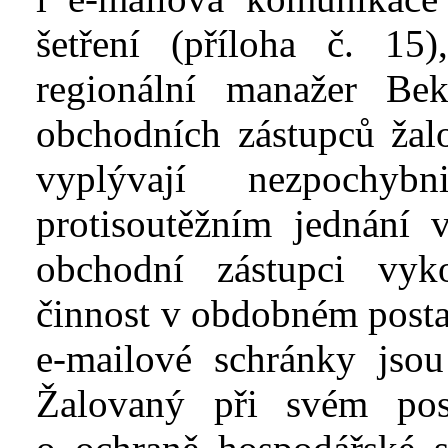
šetření (příloha č.
15)
regionální manažer
Be
obchodních zástupců žal
vyplývají nezpochybn
protisoutěžním jednání 
obchodní zástupci vyk
činnost v
obdobném postav
e-mailové schránky jsou
Žalovaný
při svém pos