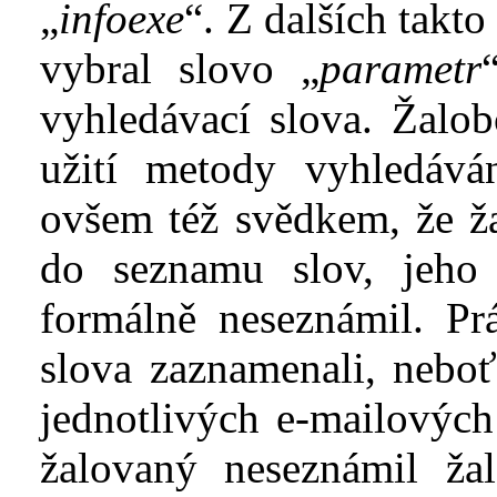
„
infoexe
“
. Z
dalších takt
vybral slovo „
parametr
vyhledávací slov
a
. Žalo
užití metody vyhledává
ovšem též
svědkem, že ža
do seznamu slov, jeh
formálně neseznámil. Prá
slova zaznamenali
,
neboť
jednotlivých e-mailovýc
žalovaný neseznámil ža