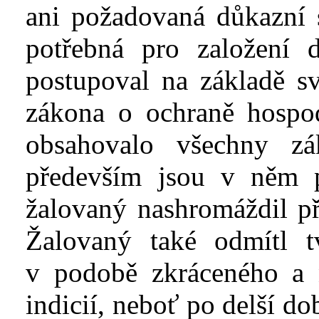
ani
požadovaná
důkazní
potřebná pro založení 
postupoval na základě s
zákona o
ochraně hospo
obsahovalo všechny zá
především jsou v
něm
žalovaný nashrom
á
ždil p
Žalovaný také odmítl
t
v
podobě zkráceného a
indic
i
í, neboť po delší d