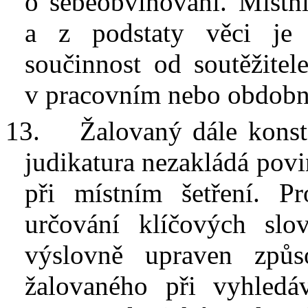
o
sebeobviňování
. M
ístn
a
z
podstaty věci je
ž
součinnost od
soutěžite
v
pracovním nebo obdobn
13.
Ž
alovaný dále konst
judikatura nezakládá povi
při místním šetření. P
určování klíčových slo
výslovně upraven způs
žalovaného při vyhledá