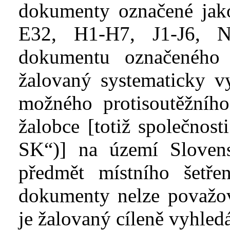
dokumenty označené ja
E32, H1-H7, J1-J6, 
dokumentu označenéh
žalovaný systematicky v
možného protisoutěžního
žalobce [totiž společnost
SK“)]
na
území
Sloven
předmět místního šetř
dokumenty nelze považo
je žalovaný cíleně vyhled