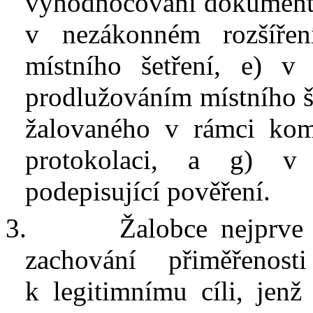
vyhodnocování dokumentů 
v
nezákonném rozšíře
místního šetření, e) v
prodlužováním místního še
žalovaného v
rámci kom
protokolaci
,
a
g)
v
podepisující pověření.
3.
Žalobce nejprve
zachování
přiměřenosti
k
legitimnímu cíli, jen