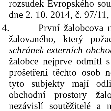
rozsudek
Evropského sou
dne 2. 10. 2014,
č.
97/11
4.
První žalobcova 
žalovaného, který pož
schránek externích obcho
žalobce nejprve odmítl s
prošetření těchto osob 
tyto subjekty mají od
obchodní prostory žal
nezávislí soutěžitelé a