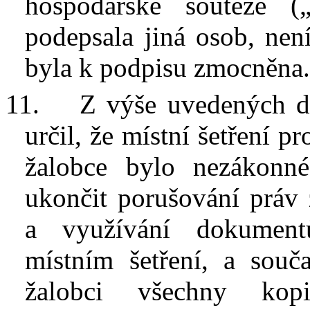
hospodářské soutěže (
podepsala jiná osob, ne
byla k
podpisu zmocněna
11.
Z
výše uvedených d
určil, že místní šetření p
žalobce bylo nezákonné
ukončit porušování práv 
a
využívání dokumen
místním šetření,
a
souč
žalobci všechny kop