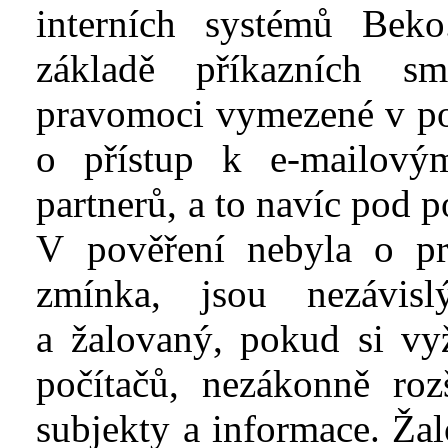
interních systémů
Beko
základě příkazních s
pravomoci vymezené v
p
o
přístup k
e-mailový
partnerů, a
to navíc pod p
V
pověření nebyla o
p
zmínka, jsou nezávisl
a
žalovaný, pokud si vyž
počítačů, nezákonně roz
subjekty a
informace. Ža