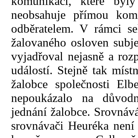
komunikací, které byl
neobsahuje přímou kom
odběratelem. V
rámci se
žalovaného osloven subje
vyjadřoval nejasně a
roz
událostí. Stejně tak
míst
žalobce společnosti
Elbe
nepoukázalo na důvod
jednání žalobce. Srovnáv
srovnávači Heuréka není 