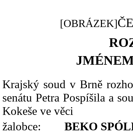
ČE
[OBRÁZEK]
RO
JMÉNEM
Krajský soud v
Brně rozho
senátu
Petra Pospíšila a
sou
Kokeše v
e
věci
žalobce:
BEKO
SPÓL