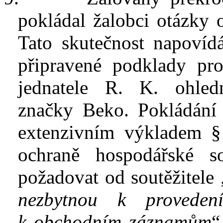
pokládal žalobci
otázky
Tato skutečnost napovíd
připravené podklady pro
jednatele R
.
K
.
ohledně
značky
Beko
.
Pokládání
extenzivním výkladem §
ochraně hospodářské s
požadovat od soutěžitele 
nezbytnou k
provede
k
obchodním záznamům
“