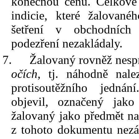
konečnou cenu. Celkově 
indicie, které žalované
šetření
v
obchodních 
podezření nezakládaly.
7.
Žalovaný rovněž nesp
očích
, tj. náhodně nale
protisoutěžního jedná
objevil, označený jak
žalovaný jako
předmět
na
z
tohoto dokumentu
nez