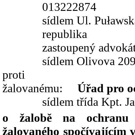
013222874
sídlem Ul.
Puławsk
republika
zastoupený advok
sídlem Olivova 209
proti
žalovanému:
Úřad pro o
sídlem třída Kpt. J
o
žalobě na ochranu
žalovaného spočívajícím 