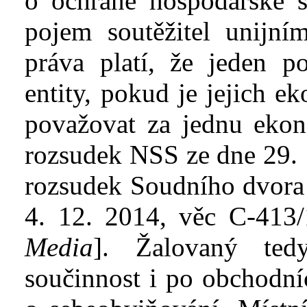
o
ochraně hospodářské s
pojem soutěžitel unijn
práva platí, že jeden 
entity, pokud je jejich e
považovat za jednu eko
rozsudek NSS ze dne 29. 
rozsudek Soudního dvora
4. 12. 2014, věc C-413/
Media
]. Žalovaný ted
součinnost i po obchodníc