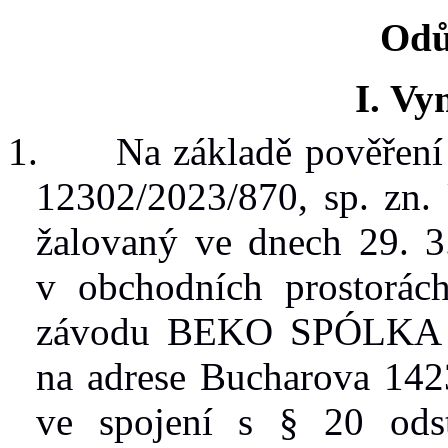
Odů
I.
Vym
1.
Na základě pověření
12302/2023/870
, sp.
zn.
žalovaný ve dnech 29. 3
v
obchodních prostorác
závodu BEKO
SPÓLKA
na adrese Bucharova 142
ve spojení s
§
20 ods