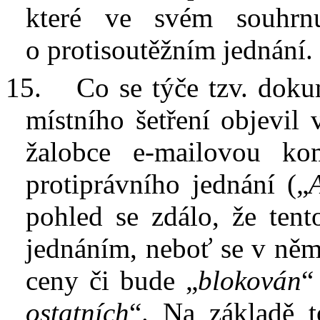
které ve svém souhrnu
o
protisoutěžním jednání
.
15.
Co se týče tzv. doku
místního šetření objevil 
žalobce e-mailovou kom
protiprávního jednání („
pohled se zdálo, že ten
jednáním, neboť se v
něm
ceny či bude „
blokován
“
ostatních
“. Na základě 