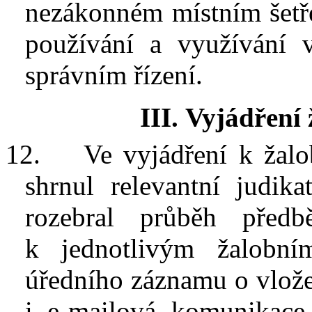
nezákonném místním šetř
používání a
využívání 
správním řízení.
III.
Vyjádření 
12.
Ve vyjádření k
žal
shrnul relevantní judika
rozebral průběh předb
k
jednotlivým žalobn
úředního záznamu o vložen
i
e-mailová komunikace