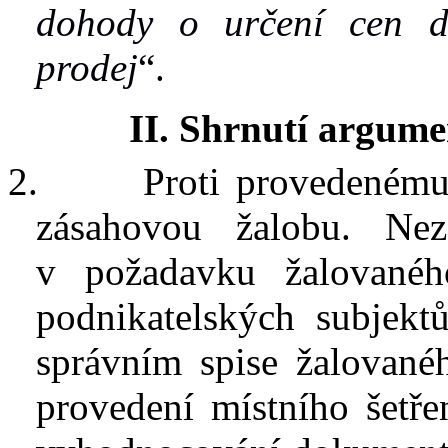
dohody o
určení cen d
prodej
“.
II.
Shrnutí argume
2.
Proti provedenému
zásahovou žalobu.
Nez
v
požadavku žalovaného
podnikatelských subjekt
správním spise žalované
provedení místního šetřen