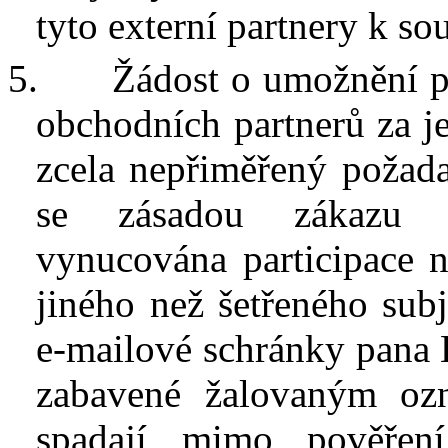
tyto externí partnery k
sou
5.
Žádost o
umožnění p
obchodních partnerů za
j
zcela nepřiměřený požada
se zásadou
zákaz
vynucována participace n
jiného než šetřeného sub
e-mailové
schránky pana
zabavené žalovaným oz
spadají mimo pověřen