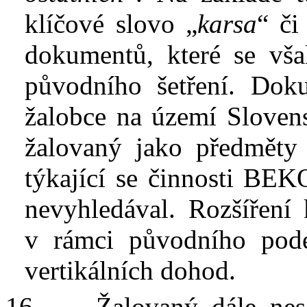
klíčové slovo „
karsa
“ či
dokumentů, které se vša
původního šetření. Doku
žalobce na území Sloven
žalovaný jako předměty
týkající se činnosti BE
nevyhledával. Rozšíření 
v
rámci původního podez
vertikálních dohod.
16.
Žalovaný
dále
nes