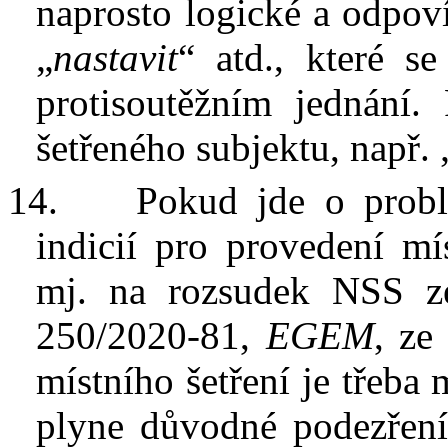
naprosto logické a
odpoví
„
nastavit
“ atd., které s
protisoutěžním jednání.
šetřeného subjektu, např. 
14.
Pokud jde o
prob
indicií pro provedení mís
mj. na rozsudek NSS z
250/2020-81
,
EGEM
, ze
místního šetření je třeba 
plyne důvodné podezření,