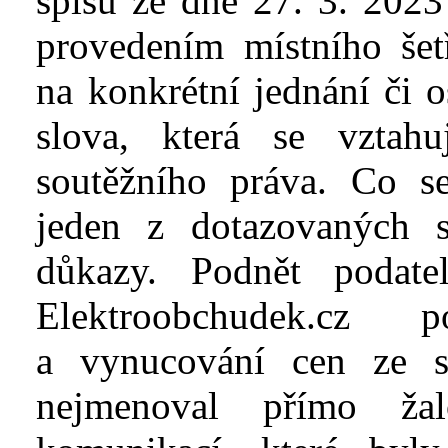
spisu
ze dne 27.
3.
2023
provedením místního šet
na konkrétní jednání či 
slova, která se vztahu
soutěžního práva. Co se
jeden z
dotazovaných s
důkazy. Podnět podate
Elektroobchudek.cz
p
a
vynucování cen ze 
nejmenoval přímo žal