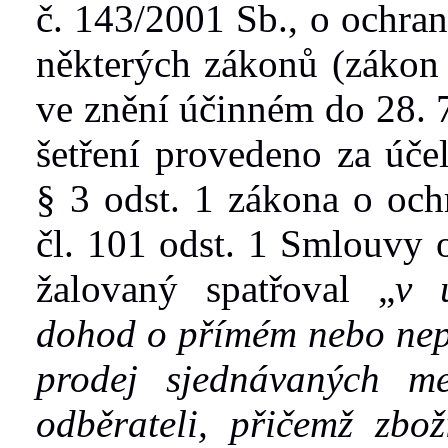
č.
143/2001 Sb., o
ochran
některých zákonů (záko
ve znění účinném do 28. 
šetření provedeno
za úče
§
3 odst. 1
zákona
o
och
čl.
101 odst. 1 Smlouvy 
žalovaný spatřoval
„
v
dohod o
přímém nebo nep
prodej sjednávaných m
odběrateli, přičemž zbo