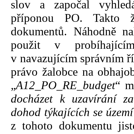
slov a
za
po
čal vyhled
příponou PO.
Takto ž
dokumentů.
Náhodně na
použ
i
t v
probíhající
v
navazujícím správním ří
právo žalobce na
obhajo
„
A12_PO_RE_budget
“
mě
docházet k
uzavírání z
dohod týkajících se územ
z
tohoto dokumentu
ji