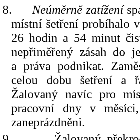
8.
Neúměrně zatížení
spa
místní šetření probíhalo v
26 hodin a 54 minut čis
nepřiměřený zásah do j
a
práva podnikat. Zamě
celou dobu šetření
a
Žalovaný
navíc pro mís
pracovní dny v
měsíci
zaneprázdněn
i
.
9.
Žalovaný překro