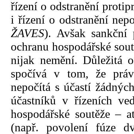
řízení o odstranění proti
i řízení o odstranění nep
ŽAVES
). Avšak sankční
ochranu hospodářské sout
nijak nemění. Důležitá o
spočívá v
tom, že práv
nepočítá s
účastí žádnýc
účastníků v
řízeních ve
hospodářské soutěže – ať
(např. povolení fúze d