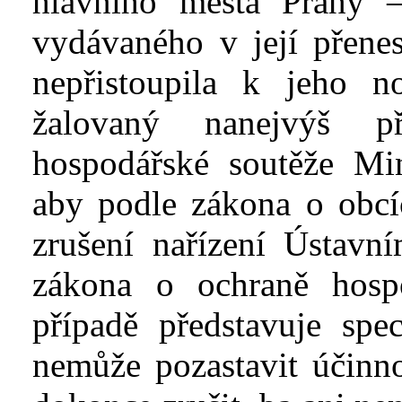
hlavního města Prahy 
vydávaného v
její přen
nepřistoupila k
jeho n
žalovaný nanejvýš p
hospodářské soutěže Mi
aby podle zákona o obcí
zrušení nařízení Ústavn
zákona o ochraně hosp
případě představuje spe
nemůže pozastavit účinno