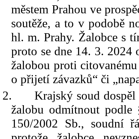
městem Prahou ve prospě
soutěže, a
to v podobě no
hl. m. Prahy. Žalobce s
t
proto se dne 14. 3. 2024 
žalobou proti citovanému 
o přijetí závazků“ či „na
2.
Krajský soud dospěl 
žalobu odmítnout podle 
150/2002 Sb., soudní řád
protože
žalobce nevzne