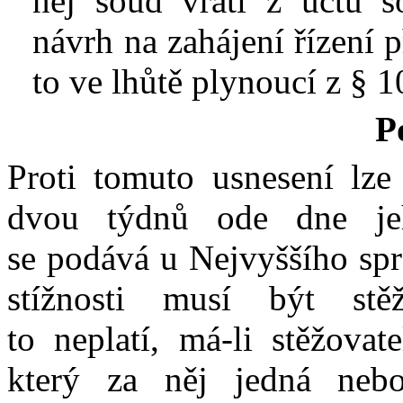
něj soud vrátí z účtu s
návrh na zahájení řízení 
to ve lhůtě plynoucí z § 1
P
Proti tomuto
usnesení lze
dvou týdnů ode dne jeh
se
podává u Nejvyššího
sp
stížnosti musí být stě
to
neplatí, má-li stěžovate
který
za
něj jedná neb