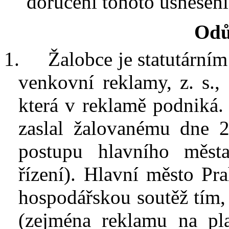
doručení tohoto usnesení
Odů
1.
Žalobce je statutární
venkovní reklamy, z. s.,
která v
reklamě podniká. 
zaslal žalovanému dne 2
postupu hlavního měst
řízení). Hlavní město Pr
hospodářskou soutěž tím,
(zejména reklamu na pla