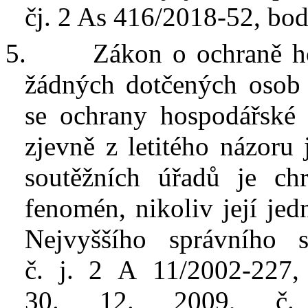
čj. 2 As 416/2018-52, bod
5.
Zákon o ochraně h
žádných dotčených osob v
se ochrany hospodářské 
zjevně z
letitého názoru 
soutěžních úřadů je ch
fenomén, nikoliv její jed
Nejvyššího správního
č.
j.
2
A
11/2002-227
,
30.
12.
2009, č.