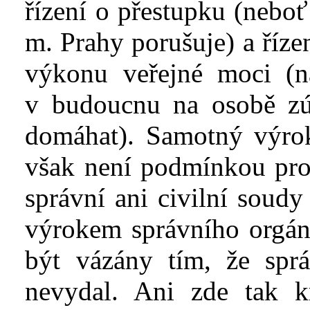
řízení o přestupku (neboť
m. Prahy porušuje) a říze
výkonu veřejné moci (n
v
budoucnu na osobě zú
domáhat). Samotný výro
však není podmínkou pro
správní ani civilní soud
výrokem správního orgá
být vázány tím, že spr
nevydal. Ani zde tak k