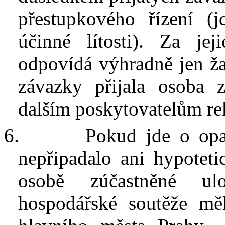
přestupkového řízení (
účinné lítosti). Za jej
odpovídá výhradně jen ža
závazky přijala osoba z
dalším poskytovatelům re
6.
Pokud jde o opa
nepřipadalo ani hypoteti
osobě zúčastněné ul
hospodářské soutěže měl