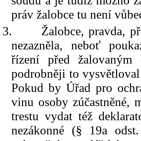
soudu a je tudíž možno ž
práv žalobce tu není vůbe
3.
Žalobce, pravda, př
nezazněla, neboť pouk
řízení před žalovaným 
podrobněji to vysvětloval
Pokud by Úřad pro ochra
vinu osoby zúčastněné, m
trestu vydat též deklarat
nezákonné
(§
19a odst