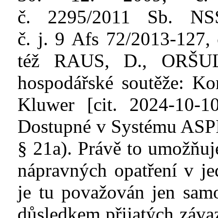
č.
2295/2011
Sb.
NS
č.
j.
9
Afs
72/2013
‑
127
, 
též RAUS, D.,
ORŠU
hospodářské soutěže: K
Kluwer [cit. 2024-10-10
Dostupné v Systému
ASP
§ 21a). Právě to umožňuj
nápravných opatření v
je
je tu považován jen sa
důsledkem přijatých záva