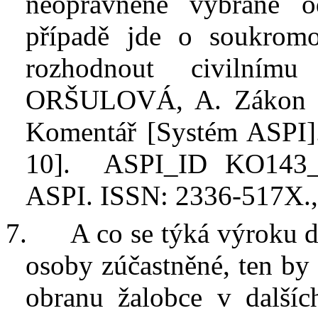
neoprávněně vybrané 
případě jde o soukromo
rozhodnout civilní
ORŠULOVÁ
, A. Zákon 
Komentář [Systém
ASPI
]
10].
ASPI_ID
KO143_2
ASPI
. ISSN:
2336-517X
.
7.
A co se týká výroku d
osoby zúčastněné, ten by
obranu žalobce v
další