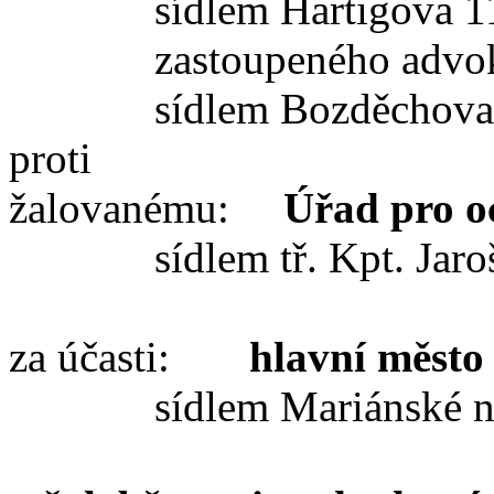
sídlem
Hartigova
11
zastoupené
ho
advo
sídlem Bozděchova
proti
žalovanému
:
Úřad pro o
sídlem tř. Kpt. Jar
za účasti:
hl
avní město
sídlem
Mariánské n