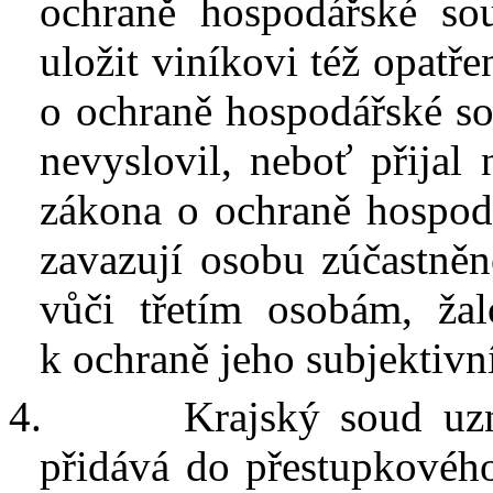
ochraně hospodářské sou
uložit viníkovi též opatře
o ochraně hospodářské sou
nevyslovil, neboť přijal
zákona o ochraně hospodá
zavazují osobu zúčastněn
vůči třetím osobám, ža
k
ochraně jeho subjektivn
4.
Krajský soud uzn
přidává do přestupkového