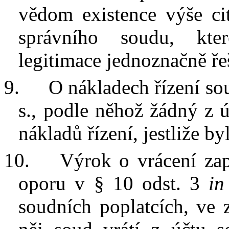
vědom existence výše ci
správního soudu, kte
legitimace jednoznačně
ře
9.
O nákladech řízení sou
s., podle něhož žádný z
ú
nákladů řízení, jestliže b
10.
Výrok
o vrácení za
oporu v § 10 odst. 3
in
soudních poplatcích, ve 