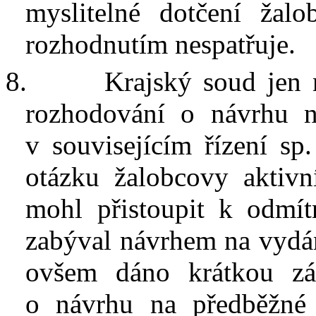
myslitelné dotčení ža
rozhodnutím nespatřuje.
8.
Krajský soud jen 
rozhodování o návrhu n
v
souvisejícím řízení s
otázku žalobcovy aktivn
mohl přistoupit k
odmít
zabýval návrhem na vydán
ovšem dáno krátkou zá
o
návrhu na předběžné 