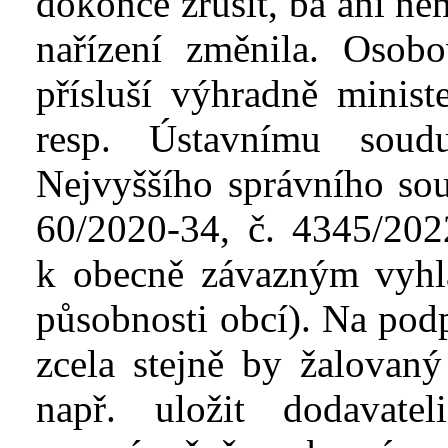
dokonce zrušit, ba ani ne
nařízení změnila. Osob
přísluší výhradně minis
resp. Ústavnímu soudu
Nejvyššího správního sou
60/2020-34
, č. 4345/202
k
obecně závazným vyh
působnosti obcí). Na podp
zcela stejně by žalovan
např. uložit dodavatel