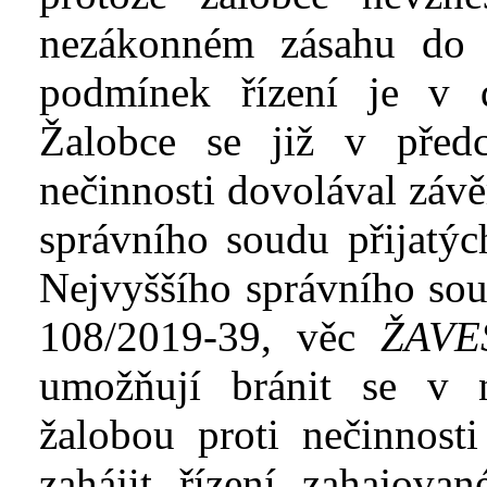
nezákonném zásahu do 
podmínek řízení je v
Žalobce se již v
před
nečinnosti
dovolával závě
správního soudu přijatýc
Nejvyššího správního soud
108/2019-39, věc
ŽAVE
umožňují bránit se v
žalobou proti nečinnost
zahájit řízení zahajova