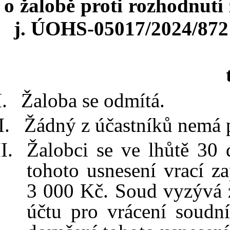
o
žalobě proti
rozhodnutí 
j. ÚOHS
-05017/2024/872
Žaloba
se odmítá.
Žádný z účastníků nemá p
Žalo
bc
i se ve
lhůtě 30
tohoto usnesení vrací z
3
000 Kč
. Soud vyzývá z
účtu pro vrácení soudn