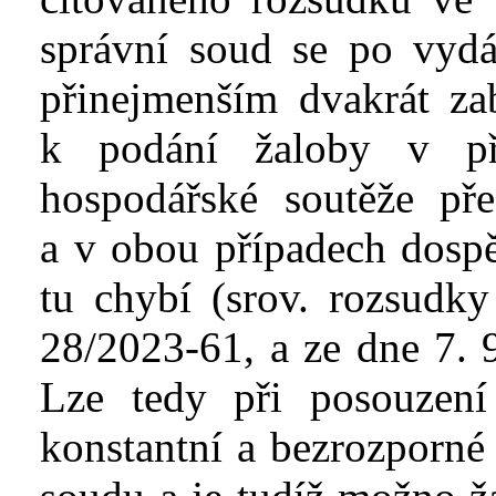
správní soud se po vyd
přinejmenším dvakrát zab
k
podání žaloby v
p
hospodářské soutěže pře
a
v
obou případech dospě
tu chybí (srov. rozsudky
28/2023-61, a ze dne 7. 9
Lze tedy při posouzení
konstantní a bezrozporné