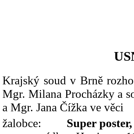
US
Krajský soud v
Brně rozho
Mgr. Milana
Procházky a s
a
Mgr. Jana Čížka
ve
věci
žalob
ce
:
Super poster, 