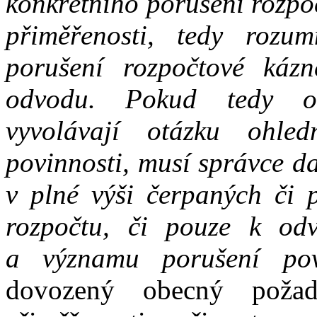
konkrétního porušení rozpo
přiměřenosti,
tedy
rozu
porušení rozpočtové ká
odvodu. Pokud
tedy
o
vyvolávají otázku ohle
povinnosti, musí správce da
v
plné výši čerpaných
či
rozpočtu, či
pouze
k
od
a
významu porušení povi
dovozený obecný pož