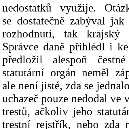
nedostatků využije.
Otázk
se
dostatečně zabýval jak
rozhodnutí
,
tak
krajský
Správce daně přihlédl
i
ke
předložil alespoň čestn
statutární orgán neměl
zá
ale
není jisté,
zda
se
jednal
uchazeč pouze nedodal
ve
v
trestů, ačkoliv jeho statut
trestní rejstřík,
nebo
zda