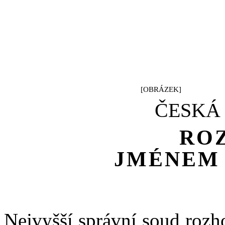
[OBRÁZEK]
ČESKÁ
RO
JMÉNEM
Nejvyšší správní soud rozh