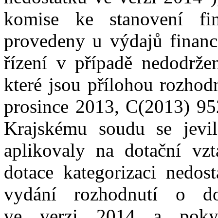
komise
ke
stanovení f
provedeny u
výdajů finan
řízení
v
případě nedodrže
které
jsou
přílohou rozhod
prosince 2013, C(2013) 95
Krajskému s
oudu
se
jev
i
aplikovaly
na
dotační vz
dotace
k
ategorizaci nedos
vydání rozhodnutí
o
d
ve
verz
i
2014
a
pok