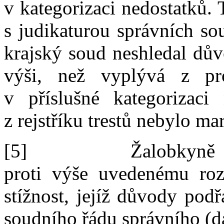
v
kategorizaci nedostatků. 
s
judikaturou správních s
krajský soud neshledal d
výši,
než
vyplývá z
pr
v
příslušné
kategorizaci
z
rejstříku trestů nebylo m
[5]
Žalobkyně 
proti
výše uvedenému roz
stížnost, jejíž důvody podř
soudního řádu správního (d