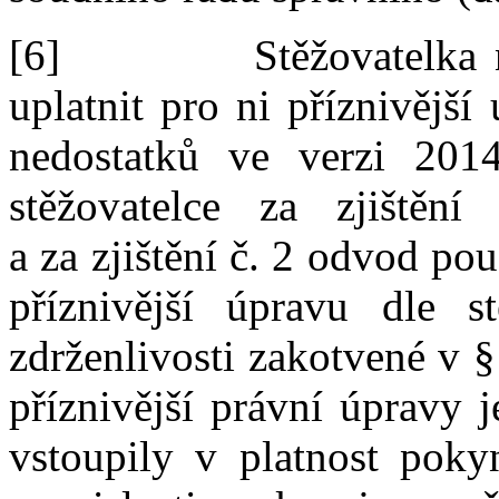
[6]
Stěžovatelka 
uplatnit
pro
ni
příznivější
nedostatků
ve
verz
i
201
stěžovatelce
za
zjištění
a
za
zjištění
č.
2 odvod po
příznivější úpravu
dle
s
zdrženlivosti zakotvené v
§
příznivější právní úpravy 
vstoupily v
platnost pok