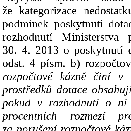
že
kategorizace nedostat
podmínek poskytnutí dotac
rozhodnutí
Ministerstva
30
.
4
.
2013
o
poskytnutí 
odst.
4
písm.
b) rozpočto
rozpočtové kázně činí
v
prostředků dotace obsahuj
pokud
v
rozhodnutí
o
ní
procentních rozmezí
pr
za
porušení rozpočtové ká