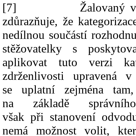
[7]
Žalovaný
v
zdůraz
ňuje
,
že
kategoriza
nedílnou součástí rozhodn
stěžovatelky s
poskyto
aplikovat tuto verzi ka
zdrženlivosti upravená
v
se
uplatní zejména tam
na
základě správní
však
při
stanovení odvo
nemá možnost volit, kter