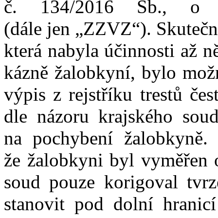
č.
134/2016
Sb.,
o
(dále
jen
„ZZVZ“).
Skutečn
která nabyla účinnosti
až
n
kázně žalobkyní, bylo mo
výpis z
rejstříku trestů č
dle
názoru krajského sou
na
pochybení žalobkyně.
K
že
žalobkyni byl vyměřen
soud pouze korigoval tvr
stanovit
pod
dolní hranic