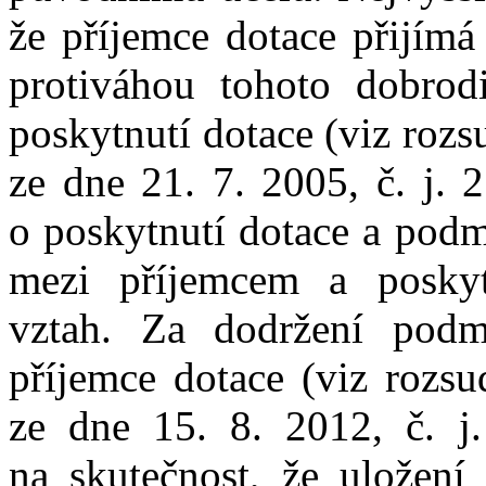
že
příjemce dotace přijímá
protiváhou tohoto dobrodi
poskytnutí dotace (viz roz
ze
dne
21
.
7
.
2005
, č.
j.
2
o
poskytnutí dotace
a
podm
mezi
příjemcem
a
posky
vztah.
Za
dodržení podm
příjemce dotace (viz
rozsu
ze
dne
15
.
8
.
2012
, č.
j.
na
skutečnost,
že
uložen