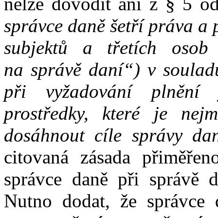
nelze dovodit
ani
z
§
5
od
správce daně šetří práva
a
subjektů
a
třetích oso
na
správě daní“)
v
soula
při
vyžadování plnění 
prostředky, které je ne
dosáhnout cíle správy da
citovaná z
ásada přiměřen
správce daně
při
správě d
Nutno dodat
,
že
správce