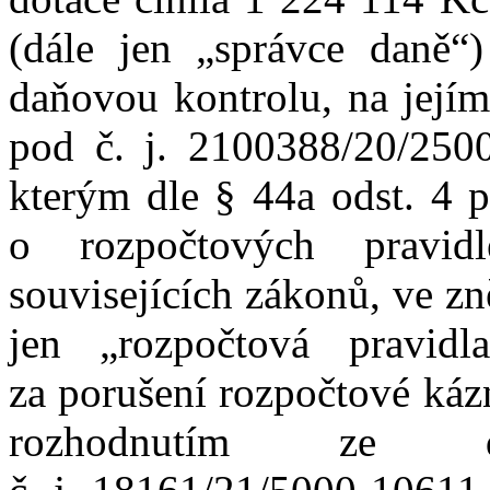
(dále
jen
„správce daně“
daňovou kontrolu,
na
její
pod
č.
j.
2100388/20/250
kterým
dle
§
44a odst.
4
p
o
rozpočtových pravi
souvisejících zákonů, ve
zn
jen
„rozpočtová pravidla
za
porušení rozpočtové ká
rozhodnutím
ze