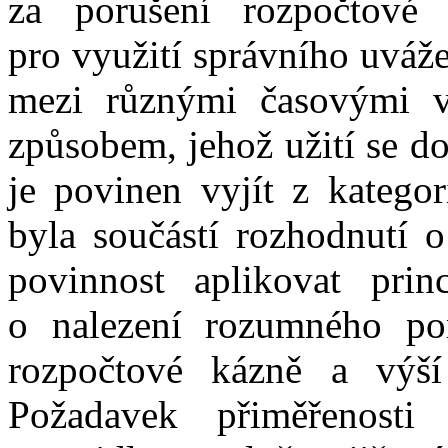
za
porušení rozpočtov
pro
využití správního uváž
mezi
různými
časov
ými
v
způsobem,
jehož užití
se
do
je
povinen vyjít z
katego
byla součástí
rozhodnutí
o
povinnost
aplikovat
princ
o
nalezení rozumného 
rozpočtové kázně
a
výš
Požadavek přiměřenost