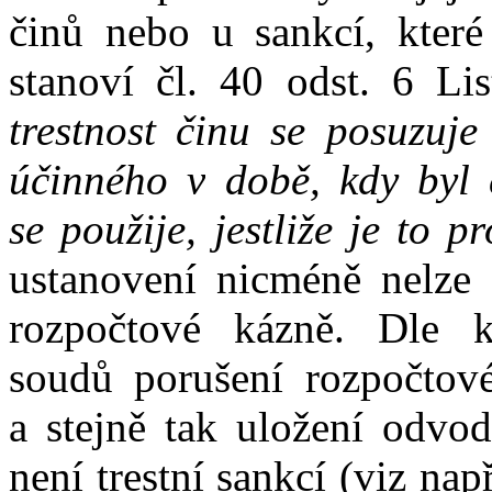
činů
nebo
u
sankcí, kter
stanoví čl.
40
odst.
6
Li
trestnost činu
se
posuzuj
účinného
v
době, kdy byl
se
použije, jestliže je to
pr
ustanovení nicméně nelze
rozpočtové kázně. Dle
soudů porušení rozpočtov
a
stejně
tak
uložení odvo
není trestní sankcí (viz na