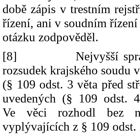
době zápis v
trestním rejst
řízení,
ani
v
soudním řízení
otázku zodpověděl.
[8]
Nejvyšší sp
rozsudek krajského soudu v
(
§
109 odst.
3 věta před
st
uvedených (
§
109
odst.
4
Ve
věci rozhodl bez
vyplývajících z
§
109 odst.