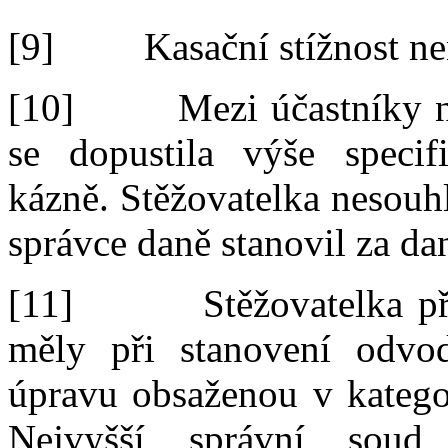
[9]
Kasační stížnost n
[10]
Mezi
účastníky 
se
dopustila výše speci
kázně. Stěžovatelka nesouh
správce daně stanovil
za
da
[11]
Stěžovatelka p
měly
při
stanovení odvo
úpravu obsaženou v
kateg
Nejvyšší správní sou