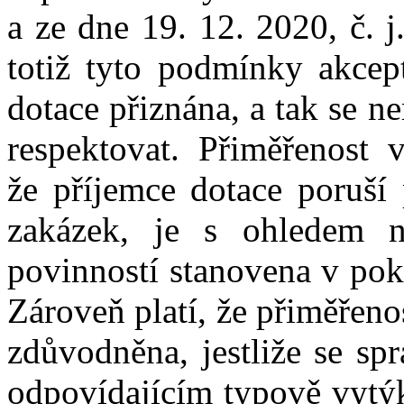
a
ze
dne
19
.
12
.
2020
,
č.
j
totiž tyto podmínky akcep
dotace přiznána,
a
tak
se
ne
respektovat.
Přiměřenost
vý
že
příjemce dotace
poruší
p
zakázek, je s
ohledem 
povinností stanovena v
pok
Zároveň platí,
že
přiměřeno
zdůvodněna, jestliže
se
spr
odpovídajícím typově vyt