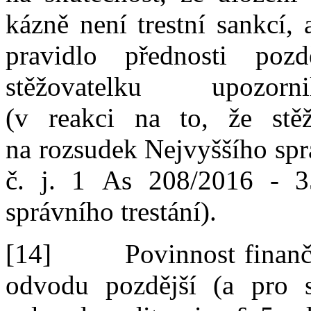
kázně není trestní sankcí,
pravidlo přednosti pozdě
stěžovatelku upoz
(v
reakci
na
to,
že
stě
na
rozsudek Nejvyššího sp
č.
j.
1
As
208
/
2016
‑
3
správního trestání).
[14]
Povinnost finan
odvodu pozdější (
a
pro