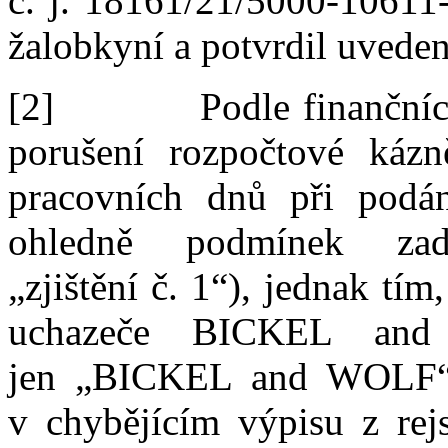
č.
j.
18161/21/5000
‑
10611
žalobkyní
a
potvrdil uveden
[2]
Podle
finanční
porušení rozpočtové káz
pracovních dnů
při
podá
ohledně podmínek zad
„zjištění
č.
1“)
, jednak tím
uchazeče BICKEL an
jen
„BICKEL and WOLF“).
v
chybějícím výpisu z
rej