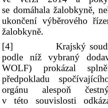
se
domáhala žalobkyně
,
ne
ukončení výběrového říze
žalobkyně.
[4]
Krajský sou
podle
níž vybraný dodav
WOLF)
prokázal splněn
předpokladu spočívající
orgánu alespoň čestn
v
této
souvislosti odká