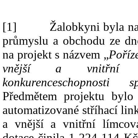
[1]
Žalobkyni byla
n
průmyslu
a
obchodu
ze
d
na
projekt
s
názvem „
Poříz
vnější
a
vnitřn
konkurenceschopnosti 
Předmětem projektu bylo 
automatizované stříhací li
a
vnější
a
vnitřní
límcov
dotace činila 1 224 114
Kč