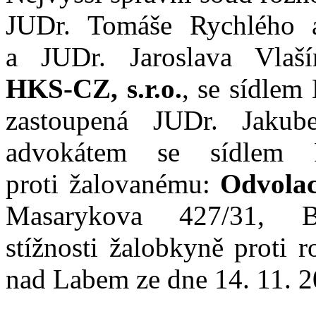
JUDr.
Tomáše Rychlého 
a
JUDr.
Jaroslava
Vlaší
HKS
‑
CZ,
s.r.o.
, se
sídlem
zastoupená
JUDr.
Jakub
advokátem se
sídlem 
proti
žalovanému:
Odvolací
Masarykova 427/31, 
stížnosti
žalobkyně proti
r
nad
Labem ze
dne
14
.
11
.
2