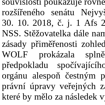
souvislosti poukazuje rovn
rozšířeného senátu
Nejvyš
30
.
10
.
2018
,
č.
j.
1
Afs
NSS. Stěžovatelka dále na
zásady
přiměřenosti zohle
WOLF prokázala splněn
předpokladu spočívající
orgánu alespoň čestným p
právní úpravy veřejných 
které
by
mělo
za
následek
v