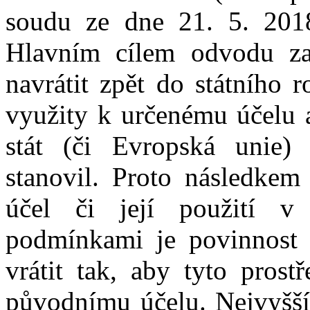
soudu
ze
dne
21
.
5
.
201
Hlavním cílem odvodu
z
navrátit zpět
do
státního r
využity
k
určenému účelu
stát (
či
Evropská unie
stanovil. Proto následkem
účel či
její použití
v
podmínkami je povinnost 
vrátit tak,
aby
tyto
prost
původnímu účelu. Nejvyšší