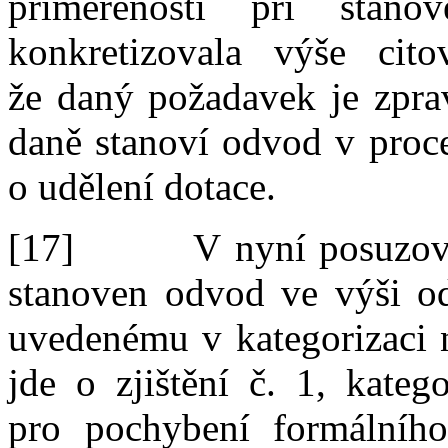
přiměřenosti
při
stan
konkretizovala výše cito
že
daný
požadavek je
zpra
daně stanoví odvod v
proc
o
udělení dotace
.
[17]
V
nyní posuzov
stanoven odvod
ve
výši o
uvedenému v
kategorizaci
jde
o
zjištění
č.
1, kateg
pro
pochybení formálního