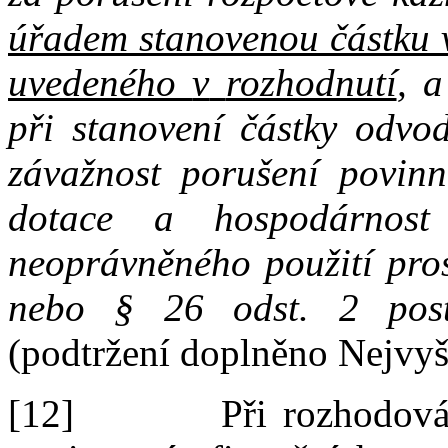
úřadem stanovenou částku 
uvedeného
v
rozhodnutí
,
a
při
stanovení částky odvo
závažnost porušení povinn
dotace
a
hospodárnos
neoprávněného použití pro
nebo
§
26
odst.
2 pos
(podtržení doplněno Nejvy
[12]
Při
rozhodov