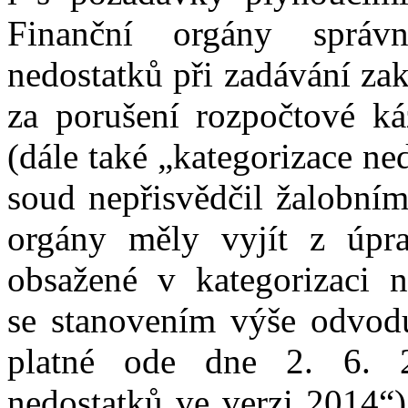
Finanční orgány správ
nedostatků
při
zadávání za
za
porušení rozpočtové k
(dále
také
„kategorizace ne
soud nepřisvědčil žalobn
orgány měly vyjít z
úpr
obsažené
v
kategorizaci 
se
stanovením výše odvo
platné
ode
dne
2
.
6
.
nedostatků
ve
verz
i
2014“)