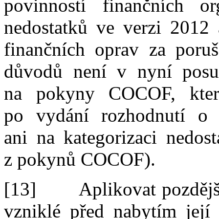
povinností finančních 
nedostatků
ve
verzi 2012
finančních oprav
za
poruš
důvodů není v
nyní posu
na
pokyny COCOF, kter
po
vydání rozhodnutí
o
ani
na
kategorizaci nedos
z
pokynů COCOF).
[13]
Aplikovat pozděj
vzniklé
před
nabytím její 