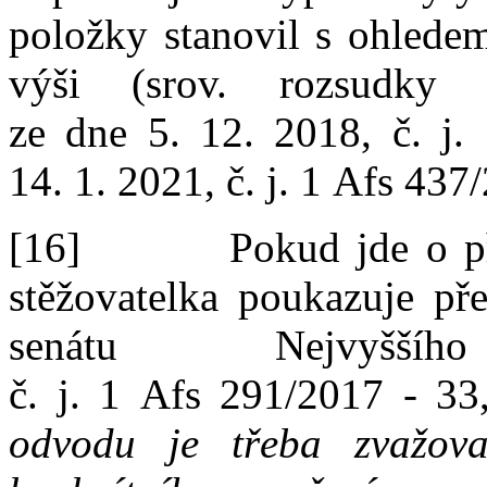
položky stanovil
s
ohled
výši
(srov.
rozsudky 
ze
dne
5
.
12
.
2018
,
č.
j.
14
.
1
.
2021
, č.
j.
1
Afs
437
/
[16]
Pokud jde
o
p
stěžovatelka pouk
azuje př
senátu Nejvyšší
č.
j.
1
Afs
291
/
2017
‑
33
odvodu je třeba zvažova