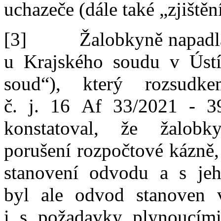
uchazeče
(dále také „zjištěn
[3]
Žalobkyně napadl
u
Krajského soudu v
Úst
soud“), který rozsudke
č.
j.
16
Af
33
/
2021
‑
3
konstatoval,
že
žalobk
porušení rozpočtové kázně,
stanovení odvodu
a
s
je
byl
ale
odvod stanoven 
i
s
požadavky plynoucím