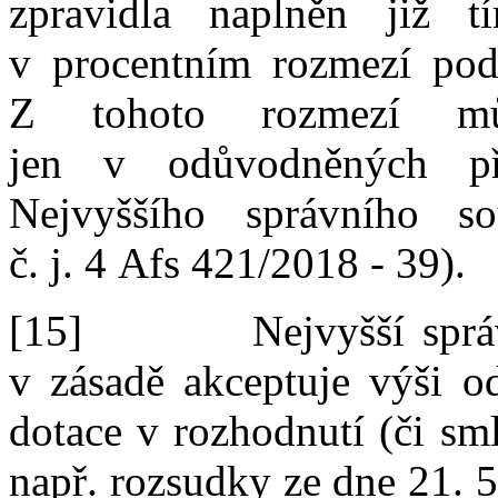
zpravidla naplněn již 
v
procentním rozmezí
pod
Z
tohoto rozmezí m
jen
v
odůvodněných př
Nejvyššího správního 
č.
j.
4
Afs
421
/
2018
‑
39
).
[15]
Nejvyšší spr
v
zásadě akceptuje výši o
dotace v
rozhodnutí
(
či
sm
např. rozsudky
ze
dne
21
.
5