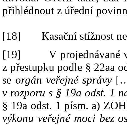
přihlédnout z
úřední povinn
[18]
Kasační stížnost n
[19]
V
projednávané 
z
přestupku podle
§
22aa od
se
orgán veřejné správy
[
v
rozporu s
§
19a odst.
1
n
§
19a odst.
1 písm.
a) ZO
výkonu veřejné moci bez os