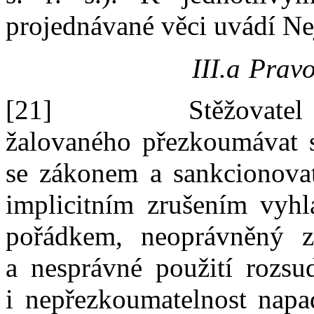
projednávané věci uvádí Nej
III.a
Pravo
[21]
Stěžovate
žalovaného přezkoumávat 
se zákonem a
sankcionova
implicitním zrušením vyhl
pořádkem, neoprávněný 
a
nesprávné použití roz
i
nepřezkoumatelnost napa