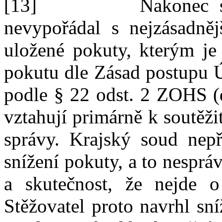
[13]
Nakonec s
nevypořádal s
nejzásadn
uložené pokuty, kterým je 
pokutu dle Zásad postupu Ú
podle
§
22 odst.
2 ZOHS (d
vztahují primárně k
soutěži
správy. Krajský soud nep
snížení pokuty, a
to nesprá
a
skutečnost, že
nejde o
Stěžovatel proto navrhl sn