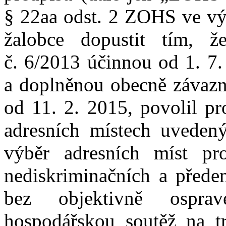
§
22aa odst.
2 ZOHS ve vý
žalobce dopustit tím, 
č.
6/2013 účinnou od 1
.
7
.
a
doplněnou obecně závazn
od 11
.
2
.
2015, povolil pr
adresních místech uveden
výběr adresních míst pr
nediskriminačních a
přede
bez objektivně osprav
hospodářskou soutěž na t