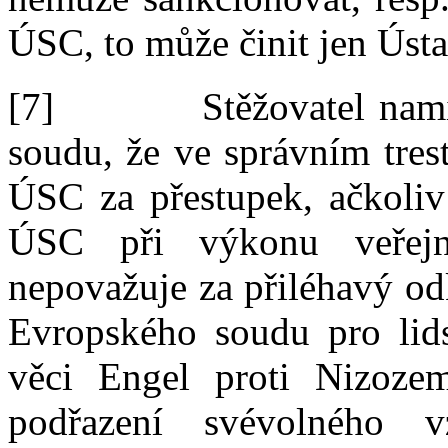
ÚSC, to
může činit jen Úst
[7]
Stěžovatel nam
soudu, že ve správním tres
ÚSC za přestupek, ačkoliv
ÚSC při
výkonu veřej
nepovažuje za přiléhavý od
Evropského soudu pro lid
věci
Engel
proti Nizozem
podřazení svévolného 