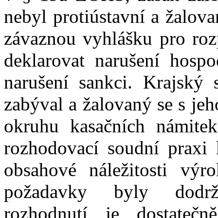
nebyl protiústavní a
žalova
závaznou vyhlášku pro roz
deklarovat narušení hospo
narušení sankci. Krajský
zabýval a
žalovaný se s
jeh
okruhu kasačních námitek
rozhodovací soudní praxi 
obsahové náležitosti výr
požadavky byly dodrž
rozhodnutí je dostatečn