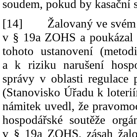
soudem, pokud by kasační s
[14]
Žalovaný ve svém 
v
§
19a ZOHS a
poukázal
tohoto ustanovení (metodi
a
k
riziku narušení hosp
správy v
oblasti regulace 
(Stanovisko Úřadu k
loteri
námitek uvedl, že pravom
hospodářské soutěže orgá
v
§
19a ZOHS, zásah žalo