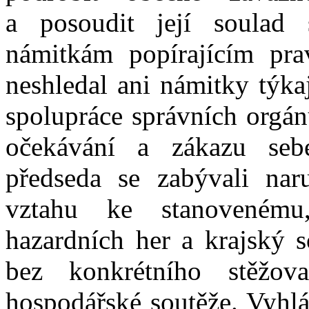
a
posoudit její soulad
námitkám popírajícím pr
neshledal ani námitky týka
spolupráce správních orgán
očekávání a
zákazu seb
předseda se zabývali nar
vztahu ke stanovenému
hazardních her a
krajský 
bez konkrétního stěžova
hospodářské soutěže. Vyhlá