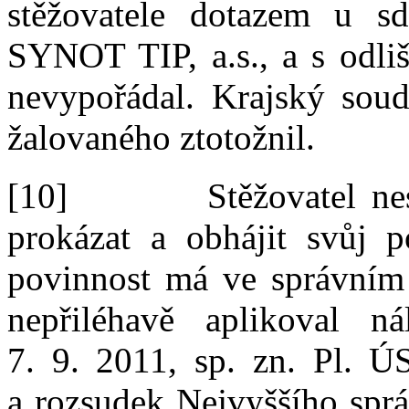
stěžovatele dotazem u
s
SYNOT TIP, a.s., a
s
odli
nevypořádal. Krajský soud
žalovaného ztotožnil.
[10]
Stěžovatel ne
prokázat a
obhájit svůj p
povinnost má ve správním 
nepřiléhavě aplikoval 
7
.
9
.
2011,
sp
.
zn.
Pl
.
Ú
a
rozsudek Nejvyššího spr