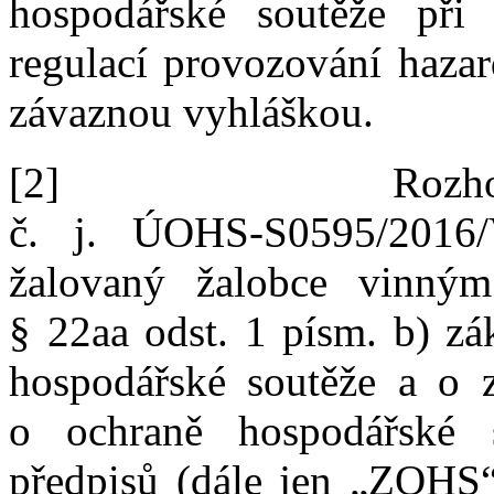
hospodářské soutěže při
regulací provozování haza
závaznou vyhláškou.
[2]
Rozh
č.
j.
ÚOHS
‑
S0595/2016
žalovaný žalobce vinným
§
22aa odst.
1 písm.
b) zá
hospodářské soutěže a
o
o
ochraně hospodářské 
předpisů (dále jen „ZOHS“