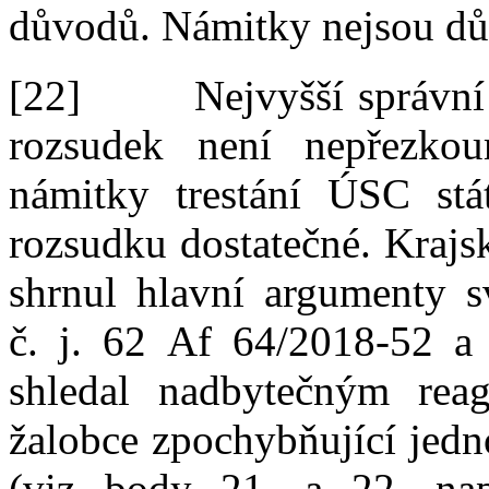
důvodů. Námitky nejsou d
[22]
Nejvyšší správn
rozsudek není nepřezkou
námitky trestání ÚSC st
rozsudku dostatečné. Krajs
shrnul hlavní argumenty sv
č.
j.
62
Af
64
/
2018
‑
52 a
shledal nadbytečným rea
žalobce zpochybňující jedn
(viz body 21.
a
22.
na