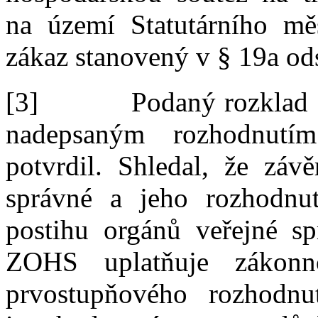
na
území
Statutárního
mě
zákaz stanovený v
§
19a ods
[3]
Podaný rozklad 
nadepsaným rozhodnutí
potvrdil. Shledal, že záv
správné a
jeho rozhodnu
postihu orgánů veřejné s
ZOHS uplatňuje zákonn
prvostupňového rozhodnu