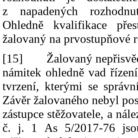
z
napadených rozhodnut
Ohledně kvalifikace přes
žalovaný na
prvostupňové r
[15]
Žalovaný nepřisvěd
námitek ohledně vad řízení
tvrzení, kterými se správn
Závěr žalovaného nebyl pos
zástupce stěžovatele, a
nál
č.
j.
1
As
5
/
2017
‑
76 jso