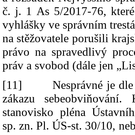
č.
j.
1
As
5
/
2017
‑
76, kter
vyhlášky ve správním trest
na stěžovatele porušili kraj
právo na spravedlivý proce
práv a
svobod (dále jen „Lis
[11]
Nesprávné je dle 
zákazu sebeobviňování. 
stanovisko pléna Ústavn
sp
.
zn.
Pl
. ÚS
‑
st. 30/10, ne