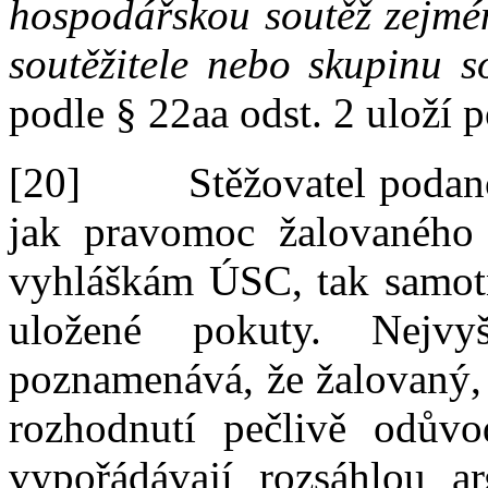
hospodářskou soutěž zejmé
soutěžitele nebo skupinu so
podle
§
22aa odst.
2
uloží
p
[20]
Stěžovatel podan
jak pravomoc žalovaného
vyhláškám ÚSC, tak samot
uložené pokuty. Nejv
poznamenává, že žalovaný, 
rozhodnutí pečlivě odůvo
vypořádávají rozsáhlou ar