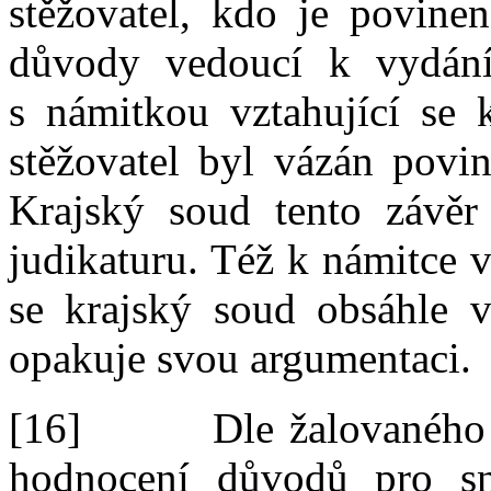
stěžovatel, kdo je povinen
důvody vedoucí k
vydání
s
námitkou vztahující se 
stěžovatel byl vázán povin
Krajský soud tento závěr 
judikaturu. Též k
námitce v
se krajský soud obsáhle v
opakuje svou argumentaci.
[16]
Dle žalovaného 
hodnocení důvodů pro sn