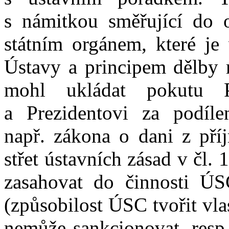
s
námitkou směřující do ob
státním orgánem, které je
Ústavy a
principem dělby
mohl ukládat pokutu P
a
Prezidentovi za podíle
např.
zákona o
dani z
pří
střet ústavních zásad v
čl.
1
zasahovat do činnosti ÚS
(způsobilost ÚSC tvořit vl
nemůže sankcionovat, resp