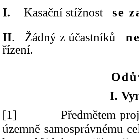
I.
Kasační stížnost
se z
II
.
Žádný z
účastníků
n
řízení.
Odů
I.
Vym
[1]
Předmětem
pro
územně samosprávnému celk