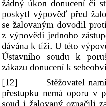
žádný úkon donucení či st
poskytl výpověď před žal
se žalovaným dovodil proti
z
výpovědi jednoho zástupc
dávána k
tíži. U
této výpov
Ústavního soudu k
poru
zákazu donucení k
sebeobv
[12]
Stěžovatel namí
přestupku nemá oporu v
p
soud i
žalovaný označili z