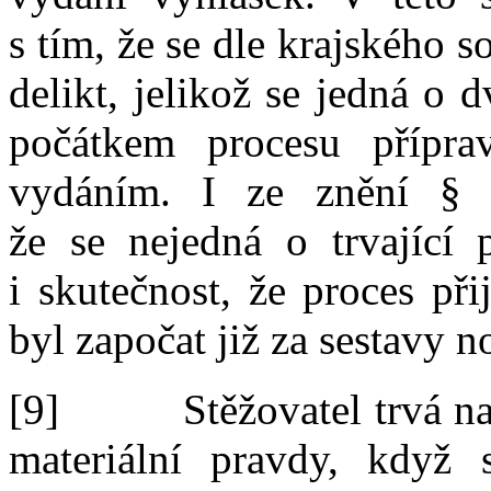
s
tím, že se dle krajského s
delikt, jelikož se jedná o
d
počátkem procesu přípr
vydáním. I
ze znění
§
že
se
nejedná o
trvající 
i
skutečnost, že proces př
byl započat již za sestavy n
[9]
Stěžovatel trvá n
materiální pravdy, když s