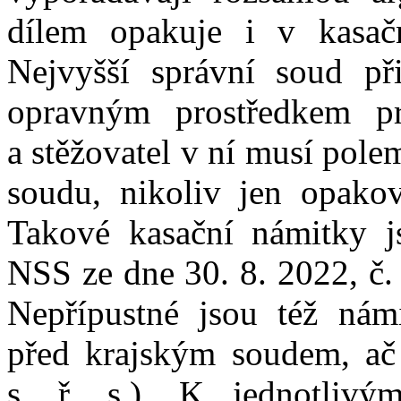
dílem opakuje i
v
kasač
Nejvyšší správní soud při
opravným prostředkem pr
a
stěžovatel v
ní musí polem
soudu, nikoliv jen opakov
Takové kasační námitky js
NSS ze dne 30
.
8
.
2022, č.
Nepřípustné jsou též námit
před krajským soudem, ač 
s.
ř.
s.
). K
jednotliv