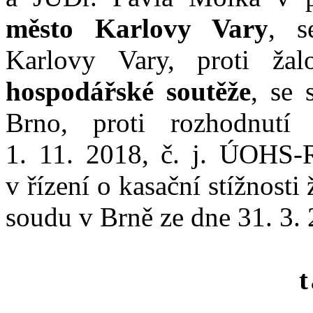
město Karlovy Vary
, s
Karlovy Vary, proti ža
hospodářské soutěže
, se 
Brno, proti rozhodnutí
1
.
11
.
2018, č.
j.
ÚOHS
‑
v
řízení o
kasační stížnosti
soudu v
Brně ze dne 31
.
3
.