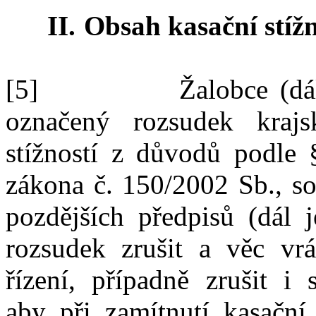
II.
Obsah kasační stížn
[5]
Žalobce (dá
označený rozsudek kraj
stížností z
důvodů podle
zákona č.
150/2002
Sb., s
pozdějších předpisů (dál 
rozsudek zrušit a
věc vrá
řízení, případně zrušit i
aby
při zamítnutí kasační