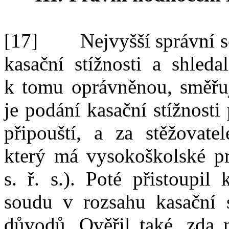
[17]
Nejvyšší správní s
kasační stížnosti a
shledal
k
tomu oprávněnou, směřuj
je
podání kasační stížnosti 
připouští, a
za stěžovate
který má vysokoškolské pr
s.
ř.
s.
). Poté
přistoupil 
soudu v
rozsahu kasační s
důvodů. Ověřil také, zda 