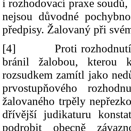
i
rozhodovací praxe soudů, b
nejsou důvodné pochybnos
předpisy. Žalovaný při své
[4]
Proti rozhodnut
bránil žalobou, kterou
rozsudkem zamítl jako ned
prvostupňového rozhodn
žalovaného trpěly nepřezko
dřívější judikaturu konst
podrobit obecně závaz