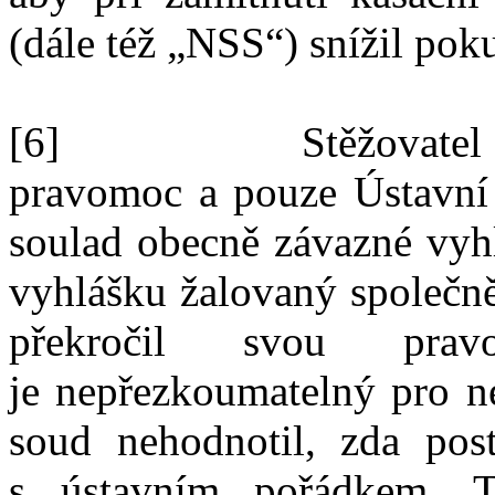
(dále též „NSS“) snížil pok
[6]
Stěžovate
pravomoc a
pouze Ústavní
soulad obecně závazné vyh
vyhlášku žalovaný společně
překročil svou prav
je
nepřezkoumatelný pro n
soud nehodnotil, zda pos
s
ústavním pořádkem. T