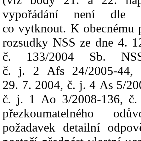
vypořádání není dle 
co
vytknout. K
obecnému p
r
ozsudky NSS ze dne 4
.
1
č.
133/2004
Sb.
NS
č.
j.
2
Afs
24
/
2005
‑
44, 
29
.
7
.
2004, č.
j.
4
As
5
/
20
č.
j.
1
Ao
3
/
2008
‑
136, č.
přezkoumatelného odů
požadavek detailní odpově