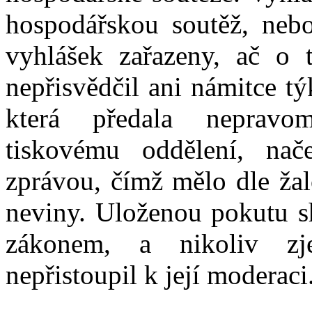
hospodářskou soutěž, neb
vyhlášek zařazeny, ač
o
nepřisvědčil ani námitce tý
která předala nepravo
tiskovému oddělení, nač
zprávou, čímž mělo dle žal
neviny. Uloženou pokutu s
zákonem, a
nikoliv z
nepřistoupil k
její moderaci