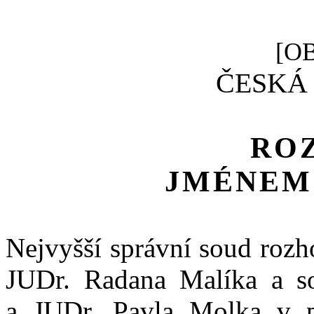
[O
ČESKÁ
RO
JMÉNEM
Nejvyšší správní soud rozh
JUDr.
Radana Malíka a
s
a
JUDr.
Pavla
Molka
v