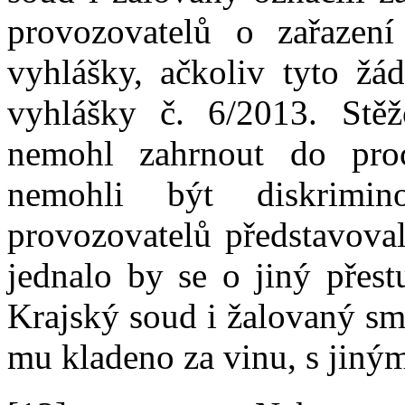
provozovatelů o
zařazen
vyhlášky, ačkoliv tyto žá
vyhlášky č.
6/2013. Stěž
nemohl zahrnout do pro
nemohli být diskrimi
provozovatelů představoval
jednalo by se o
jiný přes
Krajský soud i
žalovaný smě
mu kladeno za vinu, s
jiný