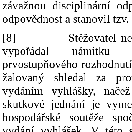
závažnou disciplinární odp
odpovědnost a
stanovil tzv.
[8]
Stěžovatel ne
vypořádal námitku ne
prvostupňového rozhodnutí.
žalovaný shledal za pro
vydáním vyhlášky, načež
skutkové jednání je
vyme
hospodářské soutěže spo
vydání vyhlášek. V
této 