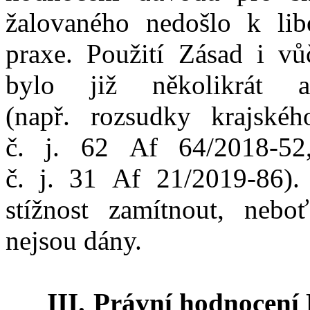
žalovaného nedošlo k
li
praxe. Použití Zásad i
vů
bylo již několikrát 
(např.
rozsudky krajské
č.
j.
62
Af
64
/
2018
‑
52
č.
j.
31
Af
21
/
2019
‑
86).
stížnost zamítnout, nebo
nejsou dány.
III.
Právní hodnocení 