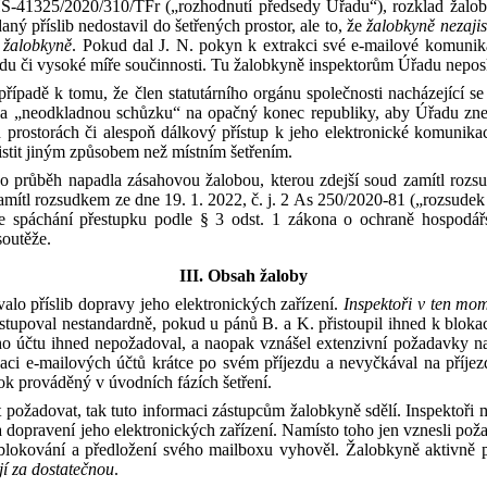
-41325/2020/310/
TFr
(„rozhodnutí předsedy Úřadu“)
, rozklad žalo
daný příslib nedostavil do šetřených prostor, ale to, že
žalobkyně nezajis
y žalobkyně
.
Pokud dal J
.
N
.
pokyn k extrakci své e-mailové komunikac
du či vysoké míře součinnosti.
Tu žalobkyně inspektorům Úřadu neposk
případě k
tomu, že člen statutárního orgánu společnosti nacházející s
 na „neodkladnou schůzku“ na
opačný konec republiky, aby Úřadu zne
prostorách či alespoň dálkový přístup k jeho elektronické komunikac
istit jiným způsobem než místním šetřením.
ho průběh
napadla zásahovou žalobou, kterou zdejší soud zamítl
rozs
amítl rozsudk
em
ze dne 19. 1. 2022, č
.
j. 2 As 250/2020-81
(„rozsudek
ze spáchání přestupku podle
§
3
odst. 1 zákona o ochraně hospodář
soutěže.
III.
Obsah žaloby
alo příslib doprav
y
jeho elektronických zařízení
.
Inspektoři v
ten mom
stupoval nestandardně, pokud
u
pánů B
.
a K
.
přistoupil ihned k bloka
ho účtu ihned nepožadoval
,
a
naopak vznášel extenzivní požadavky na
aci e-mailových účtů krátce po svém příjezdu a nevyčkával na
příje
ok prováděný v úvodních fázích šetření.
 požadovat, tak tuto informaci
zástupcům žalobkyně
sdělí.
Inspektoři 
a
dopravení jeho elektronických zařízení
. N
amísto
toho jen vznesli
poža
lokování a předložení svého mailboxu vyhově
l
.
Žalobkyně aktivně 
jí za dostatečnou
.