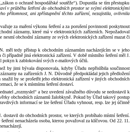
 („zákon o ochraně hospodářské soutěže“). D
opustila se tím přestupku
ví v průběhu šetření do obchodních prostor se svými elektronickými
 přítomnost, ani zpřístupnění těchto zařízení, nezajistila, ovlivnila
ovažuje za maření výkonu šetření a za porušení povinnosti poskytnout
bchodní záznamy, které má v
elektronických zařízeních. Nepožadoval
že
nesmí obchodní záznamy ze svých elektronických zařízení mazat či
N
.
měl tedy přístup k obchodním záznamům nacházejícím se v jeho
n
či
případně jiná elektronická zařízení.
V
době
místní
ho
šetření měl
J
.
al pokyn k zablokování svých e-mailových účtů.
ež by jimi býval
a
disponoval
a
, kdyby Úřadu nepřislíbil
a
součinnost
í záznamy na zařízeních J
.
N
.
D
ůvodně
předpokládal jejich předložení
a snažil
by
se
prošetřit
jeho elektronická zařízení v jiných obchodních
ormaci, že se k
místnímu šetření
dostav
í
.
jednatel
„rozmyslel
“
a bez uvedení závažného důvodu
se
nedo
stav
il
k
vě
rky
obchodních záznamů
žalobkyně
.
Pokud
by
Úřad
takový
postup
avdivých informací se lze šetření Úřadu vyhnout, resp. lze jej účinně
N
.
dostavil do obchodních prostor, ve kterých probíhalo místní šetření
.
ě šetření nenacházela osoba, kterou považoval za
klíčovou. Od 22. 11.
nenacházejí.