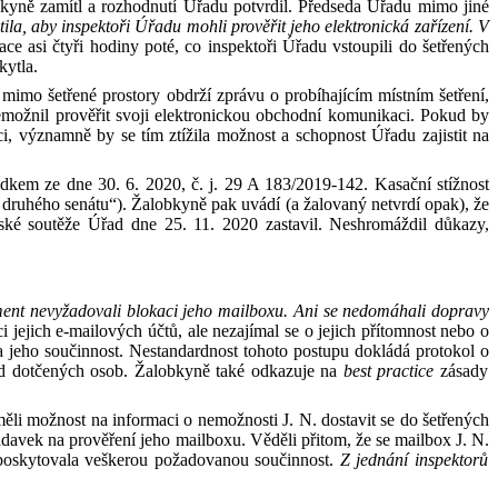
bkyně zamítl a rozhodnutí Úřadu potvrdil. Předseda Úřadu mimo jiné
tila, aby inspektoři Úřadu mohli prověřit jeho elektronická zařízení. V
e asi čtyři hodiny poté, co inspektoři Úřadu vstoupili do
šetřených
ytla.
e mimo šetřené prostory
obdrží
zprávu o probíhajícím místním šetření,
možnil prověřit svoji elektronickou obchodní komunikaci. Pokud by
i, významně by se tím ztížila možnost a
schopnost Úřadu zajistit na
udkem
ze dne 30. 6. 2020, č
.
j. 29 A 183/2019-142
. Kasační stížnost
 druhého senátu“)
.
Žalobkyně pak uvádí (a
žalovaný netvrdí opak), že
ské soutěže Úřad dne 25. 11. 2020 zastavil. Neshromáždil důkazy,
ent nevyžadovali blokaci jeho mailboxu. Ani
se
nedomáhali dopravy
ci jejich e-mailových účtů,
ale
nezajímal
se
o jejich přítomnost nebo o
 jeho součinnost. Nestandardnost tohoto postupu dokládá protokol o
zd
dotčených osob. Žalobkyně také odkazuje
na
best
practice
zásady
m
ěli možnost na informaci o nemožnosti
J
.
N
.
dostavit se do šetřených
dav
e
k na prověření
jeho mailboxu
.
Věděli přitom
, že
se
mailbox
J
.
N
.
poskytovala veškerou požadovanou součinnost.
Z jednání inspektorů