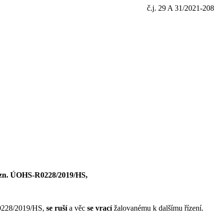
č.j. 29
A
31
/20
21-208
 zn. ÚOHS-R0228/2019/HS,
0228/2019/HS,
se
ruší
a
věc
se
vrací
žalovanému
k dalšímu řízení.