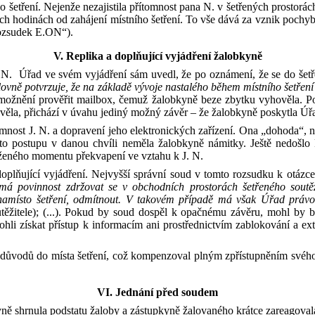
o šetření
. N
ejenže nezajistil
a
přítomnost pana N
.
v šetřených prostorách
ch hodinách od zahájení místního šetření
. To vše
dává za vznik pochy
rozsudek E.ON“).
V.
Replika a doplňující vyjádření žalobkyně
N
.
Úřad ve svém vyjádření sám uvedl, že
po oznámení, že se do šetř
lovně potvrzuje, že na základě vývoje nastalého během místního šetřen
umožnění prověř
it
mailbox, čemuž
ž
alobkyně beze zbytku vyhověla. 
ěla, přichází v úvahu jediný možný závěr
–
že
ž
alobkyně poskytla Úř
tomnost
J
.
N
.
a dopravení jeho elektronických zařízení
. Ona
„dohoda
“, 
to postupu v
danou chvíli neměla
ž
alobkyně námitky
.
J
eště nedošlo
eného momentu překvapení ve vztahu k
J
.
N
.
oplňující vyjádření. Nejvyšší správní soud v
tomto rozsudku k
otázce
á povinnost zdržovat se v obchodních prostorách šetřeného soutěži
namísto šetření, odmítnout. V takovém případě má však Úřad právo 
utěžitele); (...). Pokud by soud dospěl k opačnému závěru, mohl by
ohli získat přístup k informacím ani prostřednictvím zablokování a
ex
 důvodů do místa šetření, což
kompenzoval plným zpřístupněním svéh
V
I
. Jednání
před soudem
ně shrnula podstatu žaloby a
zástupkyně žalovaného krátce zareagova