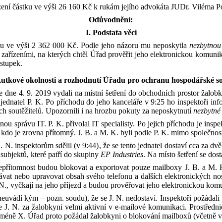
zení
částku ve výši
26
160 Kč
k
rukám je
jího
advokát
a JUDr. Viléma 
Odůvodnění
:
I.
Podstata věci
tu ve výši
2
362
000 Kč
. Podle jeho názoru mu neposkytla
nezbytno
 zařízeními, na
kterých
chtěl Úřad prověřit jeho elektronickou komunika
stupek.
kutkové okolnosti a
rozhodnutí
Úřadu pro ochranu hospodářské so
 dne 4. 9. 2019 vydali na místní šetření do obchodních prostor žalob
jednatel P
.
K
.
Po
příchodu do jeho kanceláře v 9:25
ho
inspektoři in
h soutěžitelů
. Upozornili i na
hrozbu
pokut
y
za neposkytnutí
nezbytné
ěnou správ
u
IT.
P
.
K
.
přivol
al IT specialisty
. Po jejich příchodu je insp
a
kdo je
zrovna
přítomn
ý
. J
.
B
.
a M
.
K
.
byli podle P
.
K
.
mimo společnost 
J
.
N
.
inspektorům sdělil (
v 9:44)
,
že
se
tento jednatel
dostaví cca za dv
 subjektů, které
patří
do skupiny
EP
Industries
.
Na místo šetření se
dost
nepřítomnost
budou
blokovat a
exportovat pouze mailboxy
J
.
B
.
a
M
.
vat nebo upravovat obsah svého telefonu a dalších elektronických nosi
N
.
, vyčkají na jeho příjezd a budou prověřovat jeho elektronickou komu
 neuvádí kým – pozn. soudu)
, že
se
J
.
N
.
nedostaví
.
I
nspektoři požádali
je
J
.
N
.
za
žalobkyni
velmi aktivní v
e
-
mailové komunikac
i
.
Prostředn
méně
X
. Úřad proto požádal
žalobkyni
o
blokování mailboxů (
včetně
v