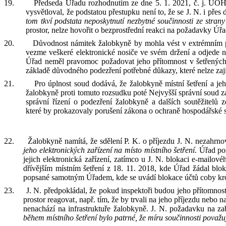
19.
Předseda Úřadu rozhodnutím ze dne
5. 1. 2021, č.
j.
ÚOHS
vysvětloval, že
podstatou přestupku není to, že se
J
.
N
.
i přes 
tom tkví podstata neposkytnutí nezbytné součinnosti ze stran
prostor, nelze hovořit o bezprostřední reakci na požadavky Úřa
20.
Důvodnost námitek žalobkyně by mohla vést v extrémním 
vezme veškeré elektronické nosiče ve svém držení a odjede
Úřad neměl pravomoc požadovat jeho přítomnost v šetřených 
základě důvodného podezření potřebné důkazy, které nelze zaj
21.
Pro úplnost soud dodává, že
žalobkyně
místní
šetření a je
žalobkyně
proti tomuto rozsudku
poté Nejvyšší správní soud z
správní řízení o podezření žalobkyně a dalších soutěžitelů 
které
by
prokazovaly porušení zákona o ochraně hospodářské 
22.
Žalobkyně namítá, že
sdělení
P
.
K
.
o příjezdu J
.
N
.
nezahrnov
jeho elektronických zařízení na místo místního šetření
.
Úřad
po
jejich elektronická zařízení, zatímco
u J
.
N
.
blokaci e-mailové
dřívějším
místním šetření z
18.
11.
2018
,
kde Úřad
žádal
blok
popsané samotným Úřadem, kde se uvádí blokace účtů
coby
kr
23.
J
.
N
.
předpokládal, že pokud
inspektoři
budou jeho přítomnost
prostor reagovat
,
např. tím, že by trvali na jeho příjezdu nebo
n
nenachází na infrastruktuře
ž
alobkyně.
J
.
N
.
požadavku na zab
během místního šetření bylo patrné, že
míru součinnosti považu