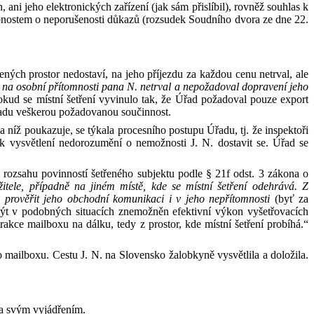
, ani jeho elektronických zařízení (jak
sám přislíbil), rovněž souhlas k
bnostem o
neporušenosti důkazů
(
rozsudek Soudního dvora ze dne 22.
ených prostor nedostaví, na jeho příjezdu za každou cenu netrval, ale
í na osobní přítomnosti pana N
.
netrval a
nepožadoval dopravení jeho
Pokud se
m
ístní šetření vyvinulo tak, že Úřad požadoval pouze export
adu veškerou požadovanou součinnost.
na níž poukazuje,
se týkala procesního postupu Úřadu, tj. že inspektoři
 k vysvětlení nedorozumění
o
nemožnosti
J
.
N
.
dostavit se.
Úřad se
 rozsahu povinností šetřeného subjektu
po
dle §
21f odst. 3
z
ákona
o
tele, případně na jiném místě, kde se místní šetření odehrává. Z
prověřit jeho obchodní komunikaci i v jeho nepřítomnosti
(byť za
 být v podobných situacích znemožněn efektivní výkon vyšetřovacích
trakce mailboxu na dálku, tedy z prostor, kde místní šetření probíhá.
“
o
mailboxu. C
est
u J
.
N
.
na Slovensko
ž
alobkyně vysvětlila a doložila.
la svým vyjádřením.