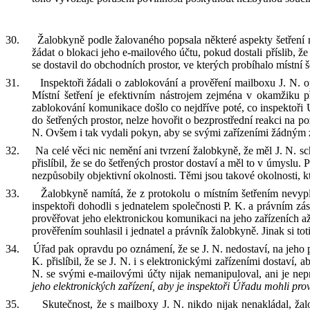
30.
Žalob
kyně
podle žalovaného popsala
některé aspekty
šetření
žádat o blokaci
jeho
e
-
mailového účtu,
pokud dostali
příslib, že
se dostavil do obchodních prostor, ve kterých probíhalo místní š
31.
Inspektoři žádali o zablokování a prověření mailboxu J
.
N
.
op
Místní šetření je efektivním nástrojem zejména
v
okamžik
u
př
zablokování komunikace došlo co nejdříve poté, co inspektoři 
do šetřených prostor, nelze hovořit o bezprostřední reakci na 
N
.
O
všem i tak vydali pokyn, aby
se
svými zařízeními žádným
32.
Na celé věci nic nemění ani tvrzení žalob
kyně
, že měl
J
.
N
.
sc
přislíbil, že se do šetřených prostor dostaví a měl to v úmyslu.
P
nezpůsobily objektivní okolnosti. Těmi jsou takové okolnosti
, 
33.
Žalobkyně namítá, že z protokolu o místním šetřením nevyplý
inspektoři dohodli s jednatelem společnosti
P
.
K
.
a právním zá
prověřovat jeho elektronickou komunikaci na jeho zařízeních až
prověřením souhlasil i jednatel a právní
k
žalob
kyně.
J
inak si to
34.
Úřad
pak opravdu
po oznámení, že se
J
.
N
.
nedostaví, na jeho p
K
.
přislíb
il
, že se
J
.
N
.
i s elektronickými zařízeními dostaví, ab
N
.
se svými e
-
mailovými účty nijak nemanipuloval, ani je ne
jeho elektronických zařízení, aby je inspektoři Úřadu mohli prov
35.
S
kutečnost, že s mailboxy
J
.
N
.
n
ikdo
nijak
ne
naklá
dal
, ža