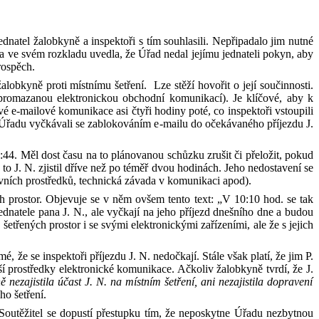
ednatel žalob
kyně
a inspektoři s tím souhlasili.
N
epřipadalo
jim
nutné
a ve svém
rozkladu uvedl
a, že
Úřad
nedal jejímu
jednateli pokyn, aby
prospěch
.
alobkyně proti místnímu šetření.
L
ze stěží hovořit o
její
součinnosti.
promazanou elektronickou obchodní komunikací). Je klíčové, aby k
vé e
-
mailové komunikace asi čtyři hodiny poté, co inspektoři vstoupili
i Úřadu vyčkávali se zablokováním e
-
mailu do
očekávaného příjezdu
J
.
9:44.
M
ěl dost času na to plánovanou schůzku zrušit či přeložit, pokud
ě to
J
.
N
.
zjistil dříve než po téměř dvou hodinách.
Jeho nedostavení se
vních prostředků, technická závada v komunikaci apod
)
.
h prostor. Objevuje se v
něm ovšem tento text
: „V
10:10 hod. se tak
ednatele pana J
.
N
.
, ale vyčkají na jeho příjezd dnešního dne a budou
 šetřených prostor i se svými elektronickými zařízeními, ale
že
s
jejich
mé, že se
inspektoři
příjezdu
J
.
N
.
nedočkají. Stále však platí, že
jim
P
.
alší prostředky elektronické komunikace.
Ačkoli
v
žalob
kyně tvrdí,
že
J
.
ně
nezajistil
a
účast J
.
N
.
na místním šetření, ani nezajistil
a
dopravení
ho šetření
.
 S
outěžitel
se
dopustí přestupku tím, že neposkytne Úřadu nezbytnou