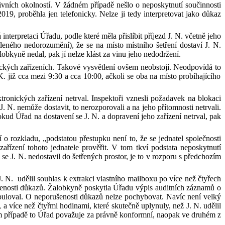
ivních okolností. V žádném případě nešlo o
neposkytnutí součinnosti
2019
,
proběhla
jen
telefonicky
.
N
elze ji tedy interpretovat jako důkaz
 interpretaci Úřadu, podle které měl
a
přisl
íbit
příjezd
J
.
N
.
včetně jeho
tleného
nedorozumění), že
se na místo
m
ístního šetření dostaví
J
.
N
.
alobkyně
nedal
,
pak
jí
nelze klást za
vinu jeho nedodržení
.
ckých zařízeních. T
akové vysvětlení ovšem
neobstojí
. N
eodpovídá
to
K
.
již cca mezi 9:30 a
cca
10:00, ačkoli
se oba
na místo probíhajícího
tronických zařízení netrval
.
Inspektoři vznesli požadavek na blokaci
 J
.
N
.
nemůže dostavit,
t
o
nerozporoval
i
a na
jeho
přítomnosti netrval
i.
okud
Úřad na dostavení se
J
.
N
.
a dopravení jeho zařízení netrval,
pak
í o
r
ozkladu,
„
podstatou přestupku není to, že se jednatel společnosti
zařízení tohoto jednatele prověřit
.
V tom tkví podstata neposkytnutí
e se
J
.
N
.
nedostavil do šetřených prostor, je to v rozporu s předchozím
J
.
N
.
udělil souhlas k extrakci vlastního mailboxu po více než čtyřech
nosti důkazů. Žalobkyně poskytla Úřadu výpis auditních záznamů o
pulov
al.
O
neporušenosti důkazů nelze pochybovat. Navíc není velký
í, a více než čtyřmi hodinami, které skutečně uplynuly, než
J
.
N
.
udělil
 případě to Úřad považuje za právně konformní, naopak ve
druhém z