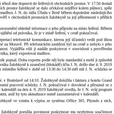
á téhož dne
doprav
it
do šetřených
obchodních prostor.
V
17:50
dostali
ích prostor
žalobkyně se
dalo očekávat
nejdříve kolem půlnoci, spíše
ý mailbox
J
.
N
.
do
sídla
Úřadu v
Brně během dopoledne
následujícího
ověř
í
v obchodních prostorách
žalobkyně
za je
jí
přítomnosti
v
příštích
dorozumění ohledně informace o
jeho
příjezdu na místo šetření. Během
ujištění od
právníka, že
je
v místě šetřen
í,
v cestě pokračoval.
pretací telefonické komunikace, kterou její účastníci vedli pod tíhou
é na Moravě. Při telefonickém zastižení byl
na cestě a nebylo v
jeho
nost
. Vyjádřila vůli ji nadále poskytovat
v
souvislosti s prověřením
vníka, který exportoval mailbox.
vník
popsal. D
oba exportu
podle
něj byla
standardní a m
ohl ji
způsob
it
covníka žalobkyně k uzamčení (blokádě) účtu J
.
N
.
došlo dne 4. 9. 2019
n místního šetření
v
době od 13:30 do 14:30 měl mít J
.
N
.
schůzku se
N
.
v Bratislavě od
14:10
. Žalobkyně doložila i
fakturu z hotelu Grand
ranní pracovní schůzky J
.
N
.
pokračoval v dovolené a přesunul se z
v
kalendáři na den 4. 9. 2019 žalobkyně uvedla, že
J.
N
.
svůj program
tmi, aniž by tyto aktualizace nutně zaznamenával v kalendáři.
alobkyně
ve vztahu k
výpisu ze systému Office 365
.
P
lynulo
z
nich
,
e žalobkyně porušila povinnost poskytnout
mu
nezbytnou součinnost