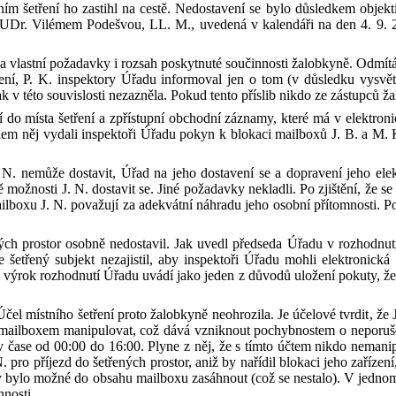
ím šetření ho zastihl na cestě. Nedostavení se bylo důsledkem objekt
JUDr.
Vilémem Podešvou, LL. M.,
uvedená v
kalendáři
na den 4. 9. 
 a
vlastní
požadavk
y
i rozsah poskytnuté součinnosti žalobkyně
. O
dmítá
ení
,
P
.
K
.
inspekto
ry
Úřadu informov
al
jen
o
tom (v důsledku
vysvě
k v této souvislosti nezazněla.
Pokud tento příslib
nikdo ze zástupců ž
 do místa šetření a
zpřístupní obchodní záznamy, které má v elektroni
em něj
vydali inspektoři Úřadu pokyn k blokaci mailboxů J
.
B
.
a
M
.
N
.
nemůže do
stavi
t
,
Úřad na
jeho dostavení se a dopravení jeho elek
ě možnosti
J
.
N
.
dostavit se.
J
iné požadavky nekladli.
P
o zjištění
, že se
ailboxu
J
.
N
.
považuj
í
za adekvátní náhradu
jeho
osobní přítomnosti.
P
ch prostor osobně nedostavil. Jak uv
edl
předseda Úřadu v
r
ozhodnut
že šetřený subjekt nezajistil, aby inspektoři Úřadu mohli elektronická 
 výrok
r
ozhodnutí
Úřadu
uvádí jako jeden z důvodů uložení
p
okuty, ž
Ú
čel
m
ístního šetření
proto
žalobkyně neohrozila. Je účelové tvrdit
, že
mailboxem manipulovat, což dává vznik
nout
pochybnostem o neporuše
v
čase od 00:00 do 16:00
. P
lyne
z něj
, že s tímto účtem
nikdo ne
mani
N
.
pro příjezd do šetřených prostor, aniž
by
nařídil blokaci jeho zařízen
y bylo možné do
obsahu mailboxu zasáhnout (což se nestalo)
.
V
jednom
nosti.