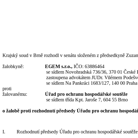
Krajský soud v
Brně rozhodl v senátu složeném z
předsedkyně Zuzan
žalob
kyně
:
EGEM s.r.o.,
IČO: 63886464
se
sídlem Novohradská 736/36, 370 01 České 
zastoupen
a
advokátem JUDr. Vilémem Podešv
se
sídlem Na Pankráci 1683/127, 140 00 Praha
proti
žalovanému:
Úřad pro ochranu hospodářské soutěže
se
sídlem třída Kpt. Jaroše 7, 604 55 Brno
o žalobě proti
rozhodnutí
předsedy Úřadu pro ochranu hospodář
I.
Rozhodnutí
předsedy Úřadu pro ochranu hospodářské soutěže