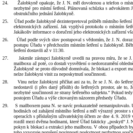
24.
Žalobkyně
opakuje
, že J
.
N
.
měl dovolenou a telefon o místn
nezbytné pro místní šetření. Plánovan
á schůzka s
advokátem
obstrukčního jednání
ž
alobkyně
.
25.
Úřad podle žalobkyně
dezinterpret
oval
průběh místního šetření
elektronických zařízení. Jak vyplývá
p
rotokolu o
m
ístním šetř
J
akákoliv informace o doručení jeho elektronických zařízení vša
26.
Úřad
podle svých slov
postupoval s vědomím, že
J
.
N
.
dorazí
postupu Úřa
du
v předchozím místním šetření
u
ž
alobkyně.
Běh
šetření dostavili až v 11:30.
27.
Jakmile
zástupci
žalobkyně uvedli
na pravou míru, že
se J
.
mailboxu až
poté
,
co
dostali vysvětlení o
nedorozumění ohledn
Žalobkyně se
proto
důvodně domnívala, že blokaci a
export m
nelze
ž
alobkyni vinit za neposkytnutí součinnosti
.
28.
Vinu nelze
ž
alobkyni přičítat ani za to, že se
J
.
N
.
do šetřený
nedostavil (i přes daný příslib) do šetřených prostor, ale to, 
nezbytné součinnosti ze strany šetřeného subjektu.
“
Pokud tedy
postojem Úřadu a výše citovaným názorem předsedy Úřadu.
29.
S mailboxem pana N
.
se navíc
prokazatelně nemanipulov
alo.
hodinách od zahájení
m
ístního šetření
a
měl výrazný prostor s
operacích s
příslušným
uživatelským účtem ze dne 4.
9.
2019 
rozdíl mezi dvěma hodinami, které
Úřad fakticky „poskytl
“ J
.
pokyn k blokaci a
extrakci jeho mailboxu. V obou případech b
toho vyvozuje porušení povinnosti
poskytnout nezbytnou součin