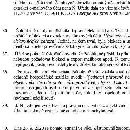
součinnost při šetření.
Ž
alob
kyně
ohrozil
a
samotný účel místníh
extrakci e
-
mailového účtu pana N
.
Úřadu d
ala
po více jak čtyře
11. 2012 ve věci C-89/11 P,
E.ON Energie AG proti Komisi
; „
36.
Žalobkyně
nikdy nepřislíbila dopravit elektronická zařízení
J
.
požádal o blokaci a extrakci
mailboxových
účtů.
Úřad tedy výs
elektronických zařízení
. Jediné, na čem trval, byla blokace a 
mailboxu a jeho prověření a
ž
alobkyně tomuto požadavku vyhov
37.
Úřad se pokouší úskočn
ě
dovodit, že
ž
alobkyně přislíbila pří
nebudou požadovat blokaci a
export mailboxu apod. K
tomu
nepřipravil,
postupoval ledabyle a v důsledku toho
nedosáhl
kýž
38.
Po rozsudku druhého senátu žalobkyně ještě zaslala soudu d
ochraně hospodářské soutěže
uvedl
: „[
j
]
ednatel
přirozeně nem
objektivních důvodů proto může požadavek, aby se dostavil 
přítomnosti jiných osob nebo právního zástupce šetřeného so
pravomocí Úřadu. To platí tím spíše, pokud
by
inspektoři nem
(zvýraznil zdejší soud).
39.
J
.
N
.
tedy
jen
využil svého práva nedostavit se z objektivních
Úřad tuto skutečnost
ostatně ani
nijak
ne
zpochybňo
val.
40.
Dne 26. 9. 2023 se konalo jednání ve věci. Zástupkyně žalobky