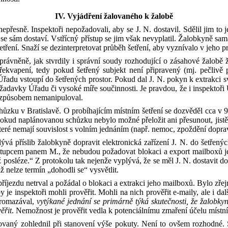
IV.
Vyjádření žalovaného k žalobě
 nepřesně. Inspektoři
ne
požadoval
i
, aby se
J
.
N
.
dostavil.
S
děl
il jim to
j
 se
sám dostaví.
V
střícný přístup se jim
však
nevyplatil.
Žalobkyně sam
etření.
S
naží
se
dezinterpretovat průběh šetření, aby vyznívalo v jeho 
rávněně, jak stvrdily i
správní soudy rozhodující o zásahové žalobě ž
ekvapení, tedy
pokud šetřený subjekt není
připraven
ý
(
mj.
pečlivě 
Úřadu vstoupí do šetřených prostor. Pokud dal
J
.
N
.
pokyn k extrakci s
požadavky Úřadu či vysoké míře součinnosti. Je pravdou, že i inspektoř
 způsobem nemanipuloval.
hůzku v Bratislavě.
O
probíhajícím místním šetření
se
dozvěděl cca v 
okud
naplánovanou schůzku nebylo možné přeložit ani přesunout, jist
které nemají souvislost s volním jednáním
(
např. nemoc, zpoždění dopra
vá příslib žalobkyně dopravit elektronická zařízení J
.
N
.
do šetřenýc
stupcem panem M
.
, že nebudou požadovat blokaci a export mailboxů j
 posléze.
“
Z protokolu tak nejenže vyplývá, že
se měl
J
.
N
.
dostavit do
tiž nelze termín „dohodli se
“
vysvětlit.
říjezdu netrval
a
požádal o
blokaci a extrakci
jeho
mailbox
ů
.
B
ylo zřej
y je inspektoři mohli prověřit.
M
ohli
na nich
prověřit e
-
mail
y
, ale i d
promazával,
vytýkané jednání se primárně týká skutečnosti, že žalob
ky
ěřit
.
Nemožnost je prověřit
vedla k
potenciáln
ímu
zmařen
í
účel
u
místní
lovaný zohlednil při stanovení výše pokuty
.
Ne
ní
to ovšem
rozhodné
.