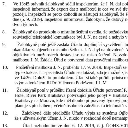
7.
Ve 13:45
právník žalobkyně
sděl
il inspektorům
, že J
.
N
.
dal po
inspektoři informaci
, že export dat z mailboxů je cca ve své tře
později.
Inspektoři se proto dohodli se zástupci žalobkyně,
že
š
dne
(
5. 9. 2019
)
.
Inspektoři
informovali žalobkyni
, že datový n
dvou týdnech.
8.
Žalobkyně do protokolu o místním šetření uvedla, že p
ožadavku
související telef
onické
komunikace byl
J
.
N
.
na
cestě a nebylo v
9.
Žalobkyně poté ještě zaslala Úřadu doplňující vysvětlení.
I
n
okamžiku zahájen
ého
místního šetření
. J
.
N
.
byl
na dovolené
. 
objektivních možnostech dostavit se
na místo šetření
. Navzd
mailboxu J
.
N
.
Žádala Úřad o
potvrzení
data prověření mailbox
10.
Prošetření mailboxu J
.
N
.
proběhlo 17. 9. 2019. Inspektoři se
typ extrakce.
IT specialista Úřadu se dotázal, zda je možné zji
ve 14:26. Doložil to protokolem. Úřad si také pořídil printscr
svým advokátem JUDr.
Vilémem Podešvou, LL.M.
11.
Žalobkyně
poté v
průběhu řízení
doložila
Úřadu
potvrzení F
.
Hotel River Park Bratislava potvrzující
jeho
pobyt v
Bratisla
Bratislavy na Moravu, kde
měl dlouho připravený týmový pr
plánuje s
předstihem, včetně osobních záležitostí a telefonátů
s
12.
Žalobkyně dále předložila Úřadu výpis ze systému
Offi
že
s
uživatelským účtem J
.
N
.
nikdo v
rozhodné době
ne
manip
13.
Úřad rozhodnutím ze dne 6. 12. 2019, č. j.
ÚOHS-V0159