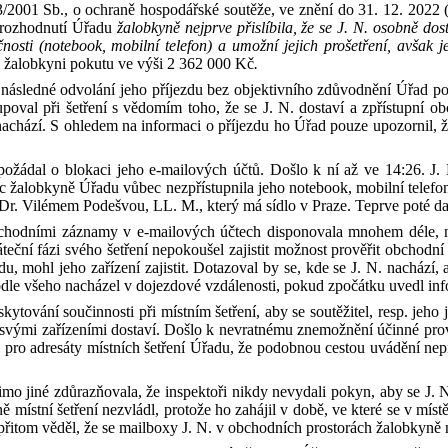
3/2001 Sb.,
o ochraně hospodářské soutěže
, ve znění do 31. 12. 2022
y rozhodnutí Úřadu
žalobkyně nejprve přislíbila, že se J
.
N
.
osobně dosta
sti (notebook, mobilní telefon) a umožní jejich prošetření, avšak jeho
il žalobkyni pokutu ve výši
2
362
000 Kč
.
í a následné odvolání jeho příjezdu bez objektivního zdůvodnění Úřad p
poval při
šetření s vědomím toho, že se J
.
N
.
dostaví a zpřístupní o
achází
.
S ohledem na informaci o příjezdu ho Úřad pouze upozornil, 
ožádal o blokaci
jeho
e-mailových účtů
. D
ošlo k ní až ve 14:26. J
.
íc
žalobkyně Úřadu vůbec nezpřístupnila
jeho notebook, mobilní telefo
Dr.
Vilémem Podešvou, LL. M.
, který má
sídl
o
v Praze
.
T
eprve poté d
hodními záznamy v
e
-
mailových účtech disponoval
a
mnohem déle
,
n
áteční fázi svého šetření nepokoušel zajistit možnost prověřit obchodn
zdu,
mohl jeho zařízení zaji
stit. D
otazoval
by se
, kde se
J
.
N
.
nachází, 
odle všeho
nacházel v dojezdové vzdálenosti,
pokud
zpočátku uvedl inf
tování součinnosti při místním šetření, aby se soutěžitel, resp. jeho 
svými zařízeními dostaví.
D
ošlo k nevratnému znemožnění
účinné
pro
u
pro
adresáty místních šetření Úřadu, že podobnou cestou uvádění nepr
mo jiné zdůrazňovala, že inspektoři nikdy nevydali
pokyn, aby se
J
.
místní šetření nezvládl, protože ho zahájil v době, ve které se v míst
přitom věděl, že se mailboxy J
.
N
.
v obchodních prostorách žalobkyně 