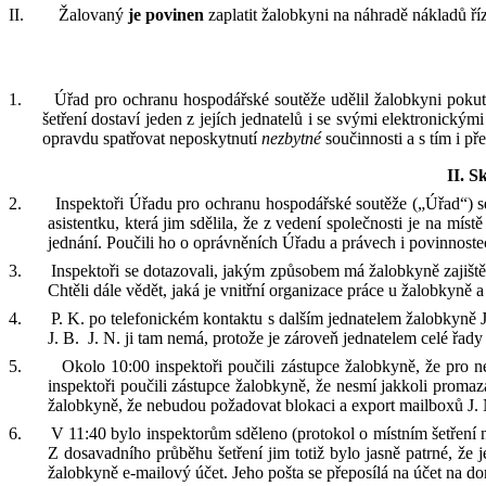
II.
Žalovaný
je povinen
zaplatit
žalobkyni
na náhradě nákladů ří
1.
Úřad pro ochranu hospodářské soutěže udělil žalobkyni poku
šetření dostaví jeden z
jejích jednatelů i se svými elektronickými
opravdu spatřovat neposkytnutí
nezbytné
součinnosti a s
tím i
pře
II. S
2.
Inspektoři Úřadu pro ochranu hospodářské soutěže („Úřad“) se
asistentku, která jim sdělila, že z vedení společnosti
je
na místě 
jednání
.
P
oučili
ho
o oprávněních Úřadu
a
právech
i
povinnostec
3.
Inspektoři se dot
a
z
ova
li, jakým způsobem má žalobkyně zajišt
Chtěli
dále
vědět
, jaká je vnitřní organizace práce u
žalobkyně 
4.
P
.
K
.
p
o telefonickém kontaktu s dalším jednatelem
žalobkyně
J
.
B
.
J
.
N
.
ji tam nemá, protože
je zároveň jednatelem celé řady
5.
Okolo 10:00 i
nspektoři poučili
zástupce žalobkyně
, že pro 
inspektoři poučili zástupce žalobkyně, že
nesm
í
jakkoli promazá
žalobkyně
, že nebudou požadovat blokaci a export mailboxů J
.
6.
V
11:40
bylo
inspektorům sděleno
(protokol o místním šetření
Z dosavadního průběhu šetření
jim totiž
bylo jasně patrné, že 
žalobkyně
e
-
mailový účet
.
J
eho pošta
se
přeposílá
na účet na
do