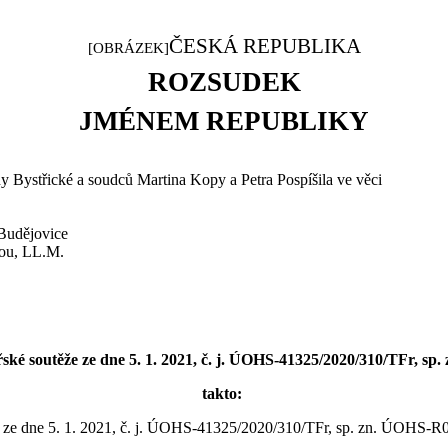
ČESKÁ REPUBLIKA
[OBRÁZEK]
ROZSUDEK
JMÉNEM REPUBLIKY
y Bystřické a
soudců Martina Kopy a Petra Pospíšila ve věci
Budějovice
ou, LL
.
M
.
ské soutěže
ze
dne 5.
1.
2021, č.
j.
ÚOHS-41325/2020/310/
TFr
,
sp.
takto
:
ze dne
5. 1. 2021, č.
j.
ÚOHS-41325/2020/310/
TFr
,
sp. zn. ÚOHS-R