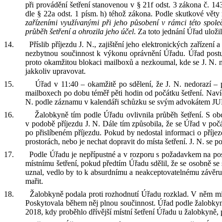
při
provádění šetření stanovenou v § 21f odst. 3 zákona
č. 14
dle § 22a odst. 1 písm. h) téhož zákona. Podle skutkové vět
zařízeními využívanými při jeho působení v rámci této společno
průběh šetření a ohrozila jeho účel
. Za toto jednání Úřad ulož
14.
P
říslib příjezdu J
.
N
.
, zajištění jeho elektronických zařízen
nezbytnou součinnost k výkonu oprávnění Úřadu. Úřad postu
proto okamžitou blokaci mailboxů a nezkoumal, kde
se
J
.
N
.
n
jakkoliv upravovat.
15.
Úřad
v
11:40
–
okamžitě
po sdělení, že J
.
N
.
nedorazí –
p
mailboxech po dobu téměř
pěti
hodin od počátku šetření. Nav
N
.
po
dle záznamu v kalendáři schůzku se
svým
advokátem
JU
16.
Žalobkyně tím podle Úřadu
ovlivnil
a
průběh šetření
. S
obc
v
podobě příjezdu J
.
N
.
Dále tím způsobil
a
, že se Úřad v poč
po
přislíbeném příjezdu.
Pokud
by
nedostal informaci o příje
prostorách, nebo
je
nechat dopravit
do
místa
šetření. J
.
N
.
se
p
17.
Podle Úřadu
je nepřípustné a v rozporu s požadavkem na posky
místnímu šetření,
pokud
předtím Úřadu sdělil, že se osobně se
uznal
, vedlo by to k absurdnímu a
neakceptovatelnému závěr
mařit.
18.
Žalobkyně podala proti rozhodnutí Úřadu rozklad. V
něm mi
Poskytovala během něj plnou součinnost. Úřad podle žalobkyně 
2018, kdy proběhlo dřívější místní šetření Úřadu u žalobkyně, 