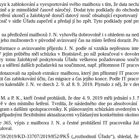
kyn k zablokování a
vyexportování svého mailbox
u
s
tím, že data
nech
tině
a
je mimořádně časově náročn
ý
. Dodat tyto podklady do obchodn
etření
ukončí
a
žalobkyně doručí
datový nosič obsahující exportovan
osič v sídle Úřadu zapečetí a předají
jí ho
zpět.
Tyto p
odklady
poté
pr
 na předložení mailboxů J
.
N
.
vyhově
la
dobrovolně i s ohledem na ne
jeho možnostech v původně avizovaný čas na místo šetření dorazit. Po 
formace o avizovaném příjezdu
J
.
N
.
podle ní
vznikla nepřesnou inter
V
jejím průběhu měl schůzku v
Bratislavě, po níž pokračoval v
dovolen
ory
tomu žalobkyně
poskytoval
a
Úřadu veškerou
požadovanou
součin
u a
sdělení dalších požadavků na
součinnost
, např. přítomnost IT praco
 dotazovali na způsob extrakce mailboxu
, který jim
p
řítomný IT praco
stit čas zablokování účtu, čas migrace a čas jejího konce. Podle IT pra
een kalendáře J
.
N
.
ve dnech 2.
9.
až
8. 9. 2019.
Plynulo z něj
, že
v
de
M
.
a P
.
K
.
, kteří
čestně
prohlásili, že dne 4. 9. 2019 měli jednání s
J
.
vě v den místního šetření.
Tvrdila, že následného dne
po absolvování 
ogram s dalšími spolupracovníky. K plánovaným schůzkám uvedeným 
 případnými flexibilními aktualizacemi vyžádanými konkrétními okolnos
ce 365
, výpis z
mailboxu J
.
N
.
a
čestné prohlášení IT pracovníka ž
ulo
val
.
/2019/KD-33707/2019/852/PKŠ („rozhodnutí Úřadu“),
shledal
, ž