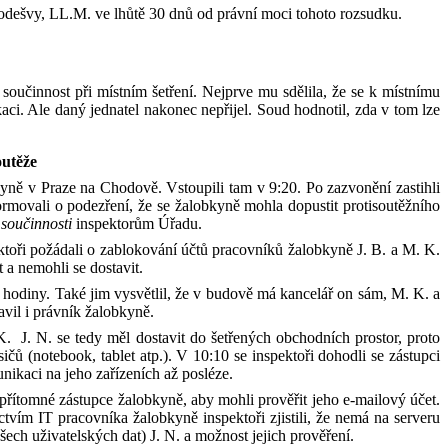
Podešvy, LL.M.
ve lhůtě 30 dnů od právní
moci tohoto rozsudku.
u
součinnost
při místním šetření. Nejprve mu sdělila,
že
se
k
místnímu
ci. Ale daný jednatel nakonec nepřijel. Soud hodnotil, zda v
tom lze
utěže
kyně v
Praze na Chodově. V
stoupili
tam
v 9:20. Po zazvonění zastihli
formovali o podezření, že se
žalobkyně
mohl
a
dopustit protisoutěžního
 součinnosti
inspektorům
Úřadu
.
ektoři požádali o zablokování účtů pracovníků
žalobkyně
J
.
B
.
a
M
.
K
.
a nemohli se dostavit.
ě hodiny.
Také jim vysvětlil
, že
v
budově má kancelář
on sám
,
M
.
K
.
a
avil i právník žalobkyně.
K
.
J
.
N
.
se tedy m
ěl
dostavit do šetřených obchodních prostor
, proto
čů (notebook, tablet atp.). V 10:10 se
inspektoři dohodli s
e zástupci
nikaci na jeho zařízeních až
posléze.
přítomné zástupce žalobkyně
, aby
mohli
prověřit
jeho
e
-
mailový účet.
ictvím IT pracovníka
žalobkyně inspektoři zjistili,
že nemá na serveru
šech uživatelských dat) J
.
N
.
a
možnost
jejich prověření.