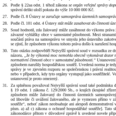
Podle
§
22aa odst.
1 téhož zákona
se
orgán veřejné správy dopu
správní delikt uloží pokuta do
výše 10 000 000
Kč
.
Podle
čl.
8 Ústavy
se
zaručuje samospráva územních samospráv
Podle
čl.
101 odst.
4 Ústavy
stát může zasahovat do
činnosti úz
Soud hodnotil, zda
žalovaný může zasáhnout do
výkonu práva 
závazné vyhlášky obce v
samostatné působnosti. Mezi
stranami
součástí práva na
samosprávu ve
smyslu jeho ústavního zakotve
se
zjistí, že
způsobem výkonu tohoto práva došlo k
narušení hos
Tuto otázku zodpověděl Nejvyšší správní soud v
rozsudku
ze d
názoru,
„že
by
výkonná moc nemohla obecně vykonávat dozor 
normativní činnosti obce v
samostatné působnosti.“
Ustanovení
způsobem
narušily hospodářskou soutěž. Uvedená norma je ted
správy
je ve
zjevném rozporu se
společenskou i
právní realit
nebo
v
případech, kdy tyto orgány vystupují jako soutěžitelé. V
ustanovení je proto omezený.
Za
splněnou považoval Nejvyšší správní soud také podmínku do
§
19 odst.
1 zákona č.
129/2000
Sb., o
krajích (krajské zřízen
způsobem může žalovaný do
činnosti územních samosprávný
od
libovůle či
uvážení žalovaného, ale
je vymezen přímo v
z
soutěže“
, neboť zákon neobsahuje ani
alespoň demonstrativní 
písm.
a) až
c) zákona o ochraně hospodářské soutěže]. Tato s
zákonodárce přitom v
důvodové zprávě
k
uvedené novel
e
připu