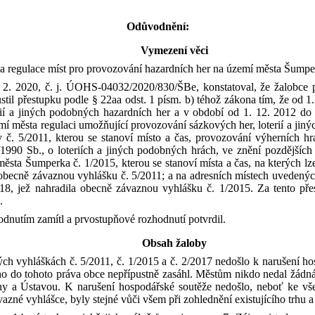
Odůvodnění:
Vymezení věci
 regulace míst pro provozování hazardních her na území města Šumperk
 2. 2020, č. j. ÚOHS-04032/2020/830/
ŠBe
,
konstatoval
,
že
žalobce
stil
přestupku
podle
§ 22aa
odst
. 1
písm
. b)
téhož
zákona
tím
,
že
od 1.
ií
a
jiných
podobných
hazardních
her a v
období
od 1. 12. 2012 do
mí
města
regulaci
umožňující
provozování
sázkových
her,
loterií
a
jiný
y
č. 5/2011,
kterou
se
stanoví
místo
a
čas
,
provozování
výherních
hr
/1990 Sb., o
loteriích
a
jiných
podobných
hrách
,
ve
znění
pozdějších
města
Šumperka
č. 1/2015,
kterou
se
stanoví
místa
a
čas
,
na
kterých
lz
obecně
závaznou
vyhlášku
č.
5/2011; a
na
adresních
místech
uvedený
18,
jež
nahradila
obecně
závaznou
vyhlášku
č. 1/2015
.
Za tento pře
.
odnutím
zamítl a prvostupňové rozhodnutí potvrdil.
Obsah žaloby
ch vyhláškách č. 5/2011, č. 1/2015 a č. 2/2017 nedošlo k
narušení ho
do tohoto práva obce nepřípustně zasáhl. Městům nikdo nedal žádná pr
ny a Ústavou. K
narušení hospodářské soutěže nedošlo, neboť ke vš
azné vyhlášce, byly stejné vůči všem při zohlednění existujícího trhu 