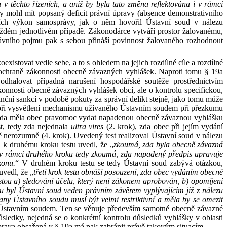
u v
těchto řízeních, a
aniž by
byla tato změna reflektována i
v
rámci
y
mohl mít popsaný deficit právní úpravy
(absence demonstrativního
cích výkon samosprávy, jak o
něm hovořil Ústavní soud v
nálezu
ždém jednotlivém případě.
Zákonodárce vytváří prostor
žalovanému,
rávního pojmu pak
s
sebou přináší povinnost
žalovaného
rozhodnout
oexistovat
vedle
sebe
, a
to s
ohledem na
jejich rozdílné
cíle
a
rozdílné
ochraně zákonnosti obecně závazných vyhlášek. Naproti tomu
§
19a
dhalovat případná narušení hospodářské soutěže prostřednictvím
konnosti obecně závazných vyhlášek obcí, ale
o
kontrolu specifickou
,
anční sankcí v
podobě pokuty za
správní delikt
stejně, jako tomu může
ři
vysvětlení mechanismu užívaného Ústavním soudem při
přezkumu
zda
měla obec pravomoc vydat napadenou obecně závaznou vyhlášku
, tedy
zda
nejednala
ultra
vires
(2.
krok), zda
obec při
jejím vydání
ě nerozumně (4.
krok). Uvedený test realizoval Ústavní soud v
nálezu
 k
druhému kroku testu uvedl, že
„
zkoumá, zda
byla obecně závazná
v
rámci druhého kroku tedy
zkoumá, zda
napadený předpis upravuje
konu.
“ V
druhém kroku testu se
tedy
Ústavní soud zabývá otázkou,
uvedl, že
„
třetí krok testu obnáší posouzení, zda
obec vydáním obecně
stou a) sledování účelu, který není zákonem aprobován, b) opomíjení
stu byl Ústavní soud veden právním závěrem vyplývajícím již z
nálezu
rany Ústavního soudu musí být velmi restriktivní a
měla by
se
omezit
Ústavním soudem. Ten se
věnuje především samotné obecně závazné
sledky, nejedná se
o
konkrétní kontrolu důsledků vyhlášky v
oblasti
Úprava obsažená v
§
19a má pak
zabránit právě takovým situacím.