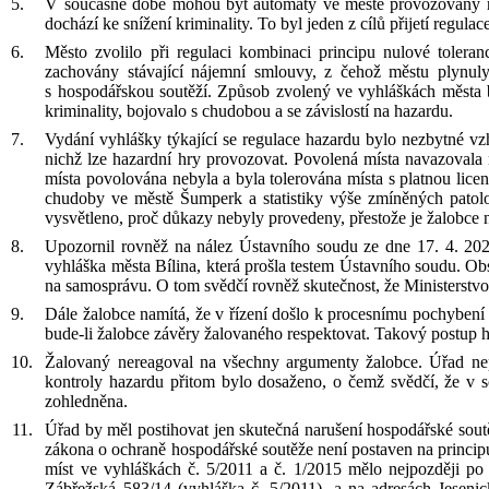
V
současné době mohou být automaty ve městě provozovány n
dochází ke snížení kriminality. To byl jeden z
cílů přijetí regula
Město zvolilo při regulaci kombinaci principu nulové tolera
zachovány stávající nájemní smlouvy, z
čehož městu plynuly
s
hospodářskou soutěží. Způsob zvolený ve vyhláškách města 
kriminality, bojovalo s
chudobou a se závislostí na hazardu.
Vydání vyhlášky týkající se regulace hazardu bylo nezbytné v
nichž lze hazardní hry provozovat. Povolená místa navazovala 
místa povolována nebyla a byla tolerována místa s
platnou licen
chudoby ve městě Šumperk a statistiky výše zmíněných patol
vysvětleno, proč důkazy nebyly provedeny, přestože je žalobce 
Upozornil rovněž na nález Ústavního soudu ze dne 17. 4. 202
vyhláška města Bílina, která prošla testem Ústavního soudu. Ob
na samosprávu. O tom svědčí rovněž skutečnost, že Ministerstv
Dále žalobce namítá, že v
řízení došlo k
procesnímu pochybení 
bude-li žalobce závěry žalovaného respektovat. Takový postup h
Žalovaný nereagoval na všechny argumenty žalobce. Úřad nepr
kontroly hazardu přitom bylo dosaženo, o čemž svědčí, že v
s
zohledněna.
Úřad by měl postihovat jen skutečná narušení hospodářské sout
zákona o ochraně hospodářské soutěže není postaven na principu
míst ve vyhláškách č. 5/2011 a č. 1/2015 mělo nejpozději po
Zábřežská 583/14 (vyhláška č. 5/2011), a na adresách Jeseni