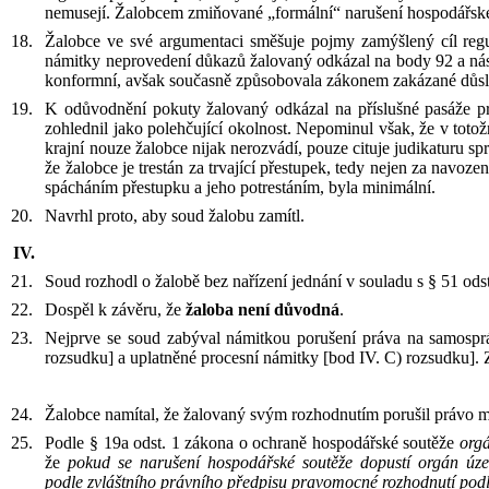
nemusejí. Žalobcem zmiňované „formální“ narušení hospodářské
Žalobce ve své argumentaci směšuje pojmy zamýšlený cíl regul
námitky neprovedení důkazů žalovaný odkázal na body 92 a ná
konformní, avšak současně způsobovala zákonem zakázané důs
K
odůvodnění pokuty žalovaný odkázal na příslušné pasáže p
zohlednil jako polehčující okolnost. Nepominul však, že v
totož
krajní nouze žalobce nijak nerozvádí, pouze cituje judikaturu s
že žalobce je trestán za trvající přestupek, tedy nejen za navoze
spácháním přestupku a jeho potrestáním, byla minimální.
Navrhl proto, aby soud žalobu zamítl.
Soud
rozhodl
o žalobě
bez nařízení jednání v
souladu s § 51 odst
Dospěl k
závěru
, že
žaloba není důvodná
.
Nejprve se soud zabýval námitkou porušení práva na samosprá
rozsudku] a uplatněné procesní námitky [bod IV. C) rozsudku]. 
Žalobce namítal, že žalovaný svým rozhodnutím porušil právo 
Podle
§
19a odst.
1 zákona o ochraně hospodářské soutěže
orgá
že
pokud se
narušení hospodářské soutěže dopustí orgán úz
podle
zvláštního právního předpisu pravomocné rozhodnutí pod