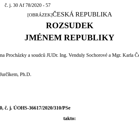
č. j. 30 Af 78/2020 - 57
ČESKÁ REPUBLIKA
[OBRÁZEK]
ROZSUDEK
JMÉNEM REPUBLIKY
ana
Procházky a soudců JUDr.
Ing. Venduly Sochorové a Mgr. Karla Če
Jurčíkem, Ph.D.
20
, č. j.
ÚOHS-36617/2020/310/
PSe
takto: