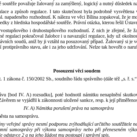
 soutěže považuje žalovaný za zamýšlený, logický a nutný důsledek na
ace a způsob regulace. I tato skutečnost byla podrobně vysvětlena 
sl. napadeného rozhodnutí. K
nálezu ve věci Bílina zopakoval, že je 
ledky z
hlediska hospodářské soutěže. Právní otázka, kterou řešil Ústa
rvostupňového i druhostupňového rozhodnutí. Z
nich je zřejmé, že ž
né regulaci pokračoval žalobce i u navazující regulace, kdy už okolnos
právních soudů, aniž by ji vztáhl na posuzovaný případ. Žalovaný si j
ní protiprávního stavu, ale i za jeho udržování. Nelze tak hovořit o na
Posouzení
věci soudem
. 1 zákona č. 150/2002 Sb., soudního řádu správního (dále též „s. ř. s.“
vu [bod IV. A) rozsudku], poté hodnotil námitku nenaplnění skutkov
Závěrem se vyjádřil k
zákonnosti uložené sankce, resp. k
její přiměřeno
IV. A) Námitka porušení práva na samosprávu
města na samosprávu.
ny veřejné správy nesmí podporou zvýhodňující určitého soutěžitele n
emní samosprávy při
výkonu samosprávy nebo
při
přeneseném výko
le
odstavce 2 a
na
jeho žádost mu postoupí i
správní spis
.