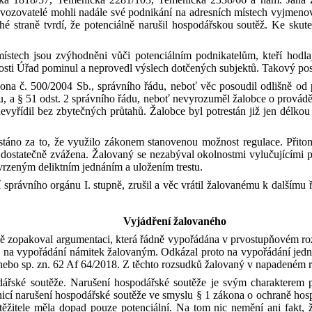
provozovatelé mohli nadále své podnikání na adresních místech vyjmenov
uhé straně tvrdí, že potenciálně narušil hospodářskou soutěž. Ke sk
ístech jsou zvýhodněni vůči potenciálním podnikatelům, kteří hodlaj
čnosti Úřad pominul a neprovedl výslech dotčených subjektů. Takový po
kona č. 500/2004 Sb., správního řádu, neboť věc posoudil odlišně od 
u, a § 51 odst. 2 správního řádu, neboť nevyrozuměl žalobce o provádě
evyřídil bez zbytečných průtahů. Žalobce byl potrestán již jen délkou 
estáno za to, že využilo zákonem stanovenou možnost regulace. Přit
dostatečně zvážena. Žalovaný se nezabýval okolnostmi vylučujícími pro
tvrzeným deliktním jednáním a uložením trestu.
 správního orgánu I. stupně
,
zrušil a věc vrátil žalovanému k
dalšímu ř
Vyjádření
žalovaného
ě zopakoval argumentaci, která řádně vypořádána v
prvostupňovém roz
l na vypořádání námitek žalovaným. Odkázal proto na vypořádání jedn
nebo sp. zn. 62 Af 64/2018. Z
těchto rozsudků žalovaný v
napadeném r
dářské soutěže. Narušení hospodářské soutěže je svým charakterem
nicí narušení hospodářské soutěže ve smyslu § 1 zákona o ochraně hosp
ěžitele měla dopad pouze potenciální. Na tom nic nemění ani fakt, že 