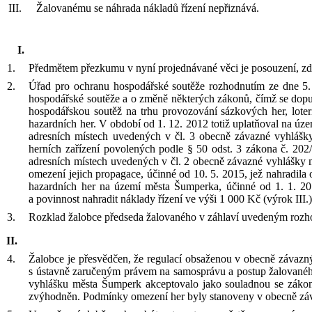
Žalovanému se náhrada nákladů řízení nepřiznává.
Předmětem přezkumu v nyní projednávané věci je posouzení, zda
Úřad
pro
ochranu
hospodářské
soutěže
rozhodnutím
ze
dne
5.
hospodářské
soutěže
a
o
změně
některých
zákonů
,
čímž
se
dopu
hospodářskou
soutěž
na
trhu
provozování
sázkových
her,
loter
hazardních
her. V
období
od
1. 12.
2012
totiž
uplatňoval
na
úze
adresních
místech
uvedených
v
čl
. 3
obecně
závazné
vyhlášk
herních
zařízení
povolených
podle
§ 50
odst
. 3
zákona
č. 202
adresních
místech
uvedených
v
čl
. 2
obecně
závazné
vyhlášky
omezení
jejich
propagace
,
účinné
od 10.
5.
2015,
jež
nahradila
hazardních
her
na
území
města
Šumperka
,
účinné
od 1.
1.
20
a
povinnost nahradit náklady řízení
ve
výši 1
000 Kč (výrok III.)
Rozklad žalobce předseda žalovaného
v
záhlaví uvedeným
rozh
Žalobce je přesvědčen, že regulací obsaženou v
obecně závazný
s
ústavně zaručeným právem na samosprávu a postup žalovaného 
vyhlášku města Šumperk akceptovalo jako souladnou se záko
zvýhodněn. Podmínky omezení her byly stanoveny v
obecně záv