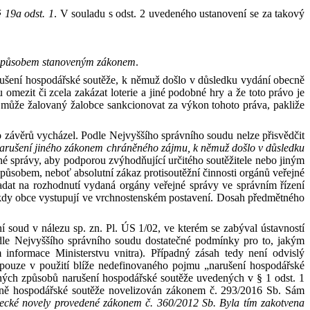
§
19a odst.
1
.
V
souladu s
odst.
2 uvedeného ustanovení se
z
a
takový
způsobem stanoveným zákonem
.
ušení hospodářské soutěže, k
němuž došlo v
důsledku vydání obecně
 omezit či
zcela zakázat loterie a
jiné podobné hry a
že
toto právo je
může žalovaný žalobce sankcionovat za
výkon tohoto práva, pakliže
o závěrů vycházel. Podle Nejvyššího správního soudu nelze přisvědčit
arušení jiného zákonem chráněného zájmu, k
němuž došlo v
důsledku
né správy
, aby
podporou zvýhodňující určitého soutěžitele nebo
jiným
způsobem, neboť absolutní zákaz protisoutěžní činnosti orgánů
veřejné
adat na
rozhodnutí vydaná orgány
veřejné správy
ve
správním řízení
kdy obce vystupují ve
vrchnostenském postavení. Dosah předmětného
ní soud v
nálezu sp.
zn.
Pl.
ÚS
1/02, ve
kterém
se
zabýval ústavností
dle Nejvyššího správního soudu dostatečné
podmínky pro
to, jakým
nformace Ministerstvu vnitra). Případný zásah tedy
není odvislý
t pouze v
použití
blíže nedefinovaného
pojmu
„narušení hospodářské
iných způsobů narušení hospodářské soutěže uvedených v
§
1 odst.
1
ně hospodářské soutěže novelizován zákonem
č.
293/2016
Sb. Sám
necké novely provedené zákonem
č.
360/2012
Sb.
Byla tím zakotvena