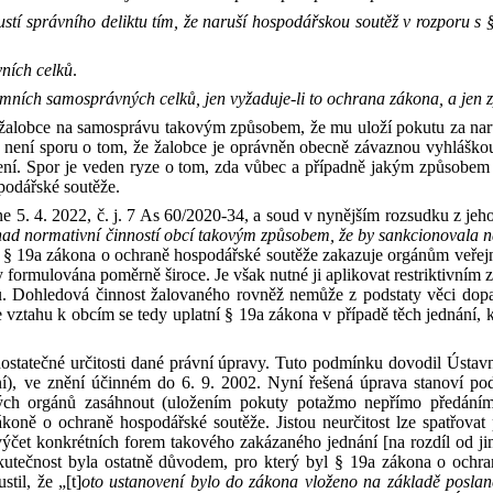
stí správního deliktu tím, že
naruší hospodářskou soutěž v
rozporu s
ních celků
.
emních samosprávných celků, jen
vyžaduje
‑
li to ochrana zákona, a
jen
žalobce na
samosprávu takovým způsobem, že
mu uloží pokutu za
nar
 není sporu o
tom, že
žalobce je oprávněn obecně závaznou vyhláškou
ní. Spor je veden ryze o
tom, zda
vůbec a
případně jakým způsobem 
podářské soutěže.
ne 5. 4. 2022, č
.
j. 7 As 60/2020-34
, a soud v
nynějším rozsudku z
jeh
nad
normativní činností obcí takovým způsobem, že
by
sankcionovala n
 §
19a zákona o ochraně hospodářské soutěže zakazuje orgánům
veřej
y
formulována poměrně široce. Je však nutné ji aplikovat restriktivním 
ou. Dohledová činnost žalovaného rovněž nemůže z
podstaty věci dop
e
vztahu k
obcím se
tedy
uplatní §
19a zákona v
případě těch jednání, 
statečné určitosti dané právní úpravy. Tuto podmínku dovodil Ústav
í), ve
znění účinném do
6.
9.
2002. Nyní řešená úprava stanoví po
ch orgánů zasáhnout (uložením pokuty potažmo nepřímo předáním i
ákoně o ochraně hospodářské soutěže
. Jistou neurčitost lze spatřova
výčet konkrétních forem takového zakázaného jednání [na
rozdíl od
j
kutečnost byla ostatně důvodem, pro
který byl §
19a zákona o ochra
stil, že „
[t]
oto
ustanovení bylo do
zákona vloženo na
základě posla