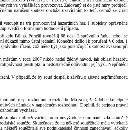
aných ve vyhláškách provozovat. Žalovaný si do jisté míry protiřečí,
utečnému narušení soutěže dochází uzavíráním kartelů, čemuž se Úřad
í vstoupit na trh provozování hazardních her. I subjekty oprávněné
stup svědčí o formálním hodnocení případu.
případu Bílina. Porušil rovněž § 68 odst. 3 správního řádu, neboť se
ní důkazů mimo ústní jednání. Konečně došlo i k porušení § 6 odst. 1
správního řízení, což mělo být jako polehčující okolnost zváženo při
om městům v
roce 2007 nikdo nedal žádný návod, jak oblast hazardu
tiprávnost přestupku a nedostatečně odůvodnil její výši. Nepřihlédl
ízení.
V
případě, že by soud dospěl k
závěru o zjevné nepřiměřenosti
hodnutí, resp. rozhodnutí o rozkladu. Má za to, že žalobce koncipuje
otlivých námitek v
napadeném rozhodnutí. Doplnil, že stejnou právní
ozhodnutí vycházel.
 přestupkem
ohrožovacím
, proto nevyžaduje zkoumání, zda skutečně
odářské soutěže. Skutečnost, že na některé soutěžitele měla vytýkaná
někteří soutěžitelé své podnikatelské činnosti zanechávají, ačkoliv