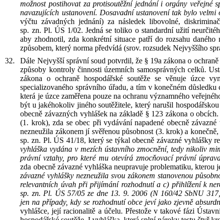
možnost postihovat za
protisoutěžní jednání i
orgány veřejné s
navazujících ustanovení. Dosavadní ustanovení tak
bylo velmi 
výčtu závadných jednání) za
následek libovolné, diskrimina
sp.
zn.
Pl.
ÚS
1/02.
Jedná se
toliko o
standardní užití
neurčité
aby
zhodnotil
, zda
konkrétní situace patří do
rozsahu daného n
způsobem, který norma předvídá
(srov.
rozsudek Nejvyššího spr
Dále
Nejvyšší správní soud
potvrdil
, že
§
19a
zákona o ochraně
způsoby kontroly činnosti územních samosprávných celků
. Us
zákona o ochraně hospodářské soutěže
se
věnuje úzce vym
specializovaného správního úřadu, a
tím v
konečném důsledku c
která je
úzce
zaměřen
a pouze
na
ochranu významného veřejnéh
být u
jakéhokoliv jiného soutěžitele, který narušil hospodářsko
obecně závazných vyhlášek na
základě
§
123 zákona o
obcích.
(1. krok), zda
se
obec při
vydávání napadené obecně závazné
nezneužila zákonem jí svěřenou působnost (3. krok) a
konečně,
sp.
zn.
Pl.
ÚS
41/18, který se
týkal obecně závazné vyhlášky reg
vyhláška vydána v
mezích ústavního zmocnění, tedy
nikoliv m
právní vztahy, pro
které mu otevírá zmocňovací právní úprava
zda
obecně závazné vyhláška neupravuje problematiku, kterou 
závazné vyhlášky nezneužila svou zákonem stanovenou působn
relevantních úvah při
přijímání rozhodnutí a
c) přihlížení k
ner
sp.
zn.
Pl.
ÚS
57/05 ze
dne 13
.
9
.
2006 (N 160/42
SbNU
317
jen
na
případy, kdy se
rozhodnutí obce jeví jako zjevně absurdn
vyhlášce, její racionalitě a
účelu. Přestože v
takové fázi Ústavní
hospodářské soutěže. I
vyhláška, která splní nároky testu čtyř 