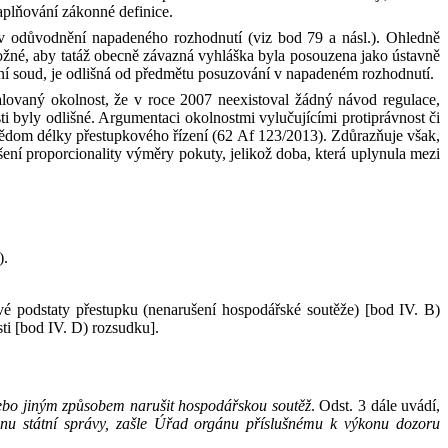
plňování zákonné definice.
v
odůvodnění napadeného rozhodnutí (viz bod 79 a násl.). Ohledně
možné, aby tatáž obecně závazná vyhláška byla posouzena jako ústavně
vní soud, je odlišná od předmětu posuzování v
napadeném rozhodnutí.
alovaný okolnost, že v
roce 2007 neexistoval žádný návod regulace,
ti byly odlišné. Argumentaci okolnostmi vylučujícími protiprávnost či
e vědom délky přestupkového řízení (62 Af 123/2013). Zdůrazňuje však,
rušení proporcionality výměry pokuty, jelikož doba, která uplynula mezi
).
é podstaty přestupku (nenarušení hospodářské soutěže) [bod IV. B)
sti [bod IV. D) rozsudku].
ebo
jiným způsobem narušit hospodářskou soutěž
.
Odst. 3 dále uvádí,
nu státní správy, zašle Úřad orgánu příslušnému k
výkonu dozoru