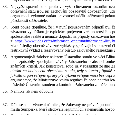
Nejvyšší správní soud
proto ve výše citovaném rozsudku
uza
oprávnění státu jsou při
zachování požadavků dovozených judi
orgán moci výkonné nadán pravomocí udělit stěžovateli pokut
působnosti
stěžovatele
.
Soud pouze doplňuje, že i v
nyní posuzovaném případě byl ža
závaznou vyhláškou je typickým projevem
vrchnostenského p
společenské realitě a
nemůže dopadat na
případy omezování hos
z
:
https://www.uohs.cz/cs/informacni
‑
centrum/informacni
‑
listy.h
zda
důsledky obecně závazné vyhlášky spočívající v
omezení č
restriktivní výklad a
rezervovaný přístup žalovaného respektuje 
Argumentuje-li žalobce nálezem Ústavního soudu ve věci Bílina
není způsobilý zpochybnit závěry žalovaného o absenci omluv
známých kritérií. Jak konstatoval soud již v
rozsudku
ze dne 21
otázku na hodnocení obecnému soudu, tedy v tomto případě zd
jakožto orgán veřejné správy při výkonu veřejné moci bez ospra
argumentace, že Ministerstvo vnitra regulaci žalobce na trhu l
následně Ústavním soudem a kontrolou žalovaného zaměřenou v
Námitka tak není důvodná.
Dále se soud věnoval námitce, že žalovaný nesprávně posoudil 
města Šumperka, která sledovala legitimní cíl a nenarušila hosp