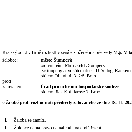
Krajský soud v
Brně rozhodl v
senátě složeném z
předsedy Mgr. Mil
žalobc
e
:
město Šumperk
sídlem
nám. Míru 364/1, Šumperk
zastoupen
ý
advokátem doc. JUDr. Ing. Radkem 
sídlem
Obilní trh 312/6
, Brno
proti
žalovanému:
Úřad pro ochranu hospodářské soutěže
sídlem třída Kpt. Jaroše 7, Brno
o
žalobě proti rozhodnutí předsedy žalovaného
ze dne
18. 11. 20
Žaloba
se zamítá.
Žalobc
e
nem
á
právo na náhradu nákladů řízení.