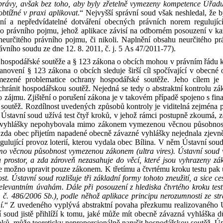
právy, avšak bez
toho, aby
byly zřetelně vymezeny kompetence Úřad
obtížné v
praxi aplikovat
.“
Nejvyšší správní soud však
neshledal, že
b
ční a
nepředvídatelné dotváření obecných právních norem regulují
ho
právní
ho poj
m
u
,
jeho
ž
aplikace závisí na
odborném posouzení v
ka
eurčitého právního pojmu, či
nikoli. Naplnění obsahu
neurčitého p
ávního soudu ze
dne 12
.
8
.
2011, č.
j.
5
As
47
/
2011
‑
77).
 hospodářské soutěže
a
§
123 zákona o
obcích mohou v
právním řádu k
tanovení §
123 zákona o
obcích sleduje širší cíl
spočívající
v
obecné 
ezené problematice ochrany hospodářské soutěže. Jeho cílem je o
hránit hospodářskou soutěž
. Nejedná se
tedy
o
abstra
ktní kontrolu zá
o zájmu.
Z
jištění
o
porušení zák
ona je v
takovém případě spojeno
s
fin
u
soutěž. Rozdílnost uvedených způsobů kontroly je viditelná zejména p
 Ústavní soud užívá test čtyř kroků, v
jehož rámci postupně zkoumá, 
 vyhlášky nepohybovala mimo
zákonem vymezenou věcnou působnost
 zda
obec přijetím napadené obecně závazné vyhlášky nejednala zjevn
ulující provoz loterií, kterou vydala obec Bílina. V
něm Ústavní soud
imo
věcnou působnost vymezenou zákonem (ultra
vires
). Ústavní soud 
 prostor, a
zda
zároveň nezasahuje do
věcí, které jsou vyhrazeny zá
je možno upravit pouze zákonem. K
třetímu a
čtvrtému kroku testu pak
ost. Ústavní
soud rozlišuje tři základní formy tohoto zneužití, a
sice ce
elevantním úvahám. Dále při
posouzení z
hlediska čtvrtého kroku te
,
č.
486/2006
Sb.
), podle
něhož aplikace principu nerozumnosti ze
st
í.
“ Z
uvedeného vyplývá abstraktní povaha přezkumu realizovaného 
 soud jistě přihlíží k
tomu, jaké může mít obecně závazná vyhláška dů
kroků, může teoreticky neproporcionálně narušit hospodářskou soutěž. 