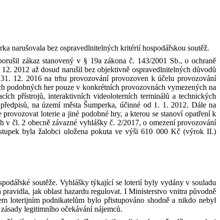
a narušovala bez ospravedlnitelných kritérií hospodářskou soutěž.
porušil
zákaz
stanovený
v § 19a
zákona
č. 143/2001 Sb., o
ochraně
 12. 2012
až
dosud
narušil
bez
objektivně
ospravedlnitelných
důvodů
 31. 12. 2016
na
trhu
provozování
provozoven
k
účelu
provozování
ch
podobných
her
pouze
v
konkrétních
provozovnách
vymezených
na
acích
přístrojů
,
interaktivních
videoloterních
terminálů
a
technických
předpisů
,
na
území
města
Šumperka
,
účinné
od 1.
1.
2012
.
D
ále
na
e
provozovat
loterie
a
jiné
podobné
hry
, a
kterou
se
stanoví
opatření
k
ch
v
čl
. 2
obecně
závazné
vyhlášky
č. 2/2017, o
omezení
provozování
stupek byla žalobci uložena pokuta ve výši 610 000
Kč (výrok II.)
spodářské soutěže. Vyhlášky týkající se loterií byly vydány v
souladu
avidla, jak oblast hazardu regulovat. I Ministerstvo vnitra původně
em loterijním podnikatelům bylo přistupováno shodně a nikdo nebyl
a zásady legitimního očekávání nájemců.