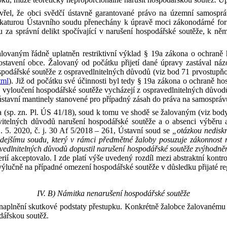
v
řel,
že
obci
svědčí ústavně garantované právo na
územní samospráv
katurou Ústavního soudu přenechány k
úpravě moci zákonodárné fo
u za
správní delikt spočívající v
narušení hospodářské soutěže, k
něm
lovaným řádně uplatněn restriktivní výklad § 19a zákona o ochraně
ostavení obce
.
Žalovaný
od
počátku přijetí dané úpravy zastával náz
podářské soutěže z
ospravedlnitelných důvodů (viz bod 71 prvostupň
tml
). Již od
počátku své účinnosti byl tedy
§
19a zákona o ochraně hos
i
vyloučení hospodářské soutěže vycházejí z
ospravedlnitelných důvod
ústavní mantinely stanovené pro
případný zásah do
práva na
samospráv
 (sp. zn. Pl. ÚS 41/18), soud k
tomu ve shodě se žalovaným (viz bod
itelných důvodů narušení hospodářské soutěže a o absenci výběru a
. 5.
2020, č. j. 30 Af 5/2018 – 261, Ústavní soud se
„otázkou nedisk
ejšímu soudu, který v rámci předmětné žaloby posuzuje zákonnost ro
vedlnitelných důvodů dopustil narušení hospodářské soutěže zvýhodnění
oterií akceptovalo. I zde platí výše uvedený rozdíl mezi abstraktní ko
ýlučně na případné omezení hospodářské soutěže v
důsledku přijaté r
IV. B) Námitka nena
rušení hospodářské soutěže
naplnění skutkové podstaty přestupku. Konkrétně žalobce žalovanému 
odářskou soutěž.