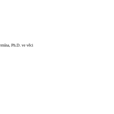
rnína, Ph.D. ve
věci