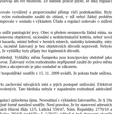
žívají ani své možnosti. Ze statistik policie plyne, že díky regulaci
vovalo vyvážený a proporcionální přístup vůči podnikatelům. Byly
 svým rozhodnutím zasáhl do oblasti, v
níž nebyl žádný problém
stupovalo v
souladu s
výkladem Úřadu a regulací usilovalo o snížení
o snížit patologické jevy. Obec si předem nestanovila žádná místa, na
stavena objektivní, racionální a
nediskriminační kritéria, neboť nová
hazardu, místní šetření v
herních místech, statistiky kriminality, míry
m, nicméně žalovaný je bez objektivních důvodů neprovedl. Nebylo
 že vyhlášky byly přijaty bez legitimních důvodů.
ezohlednil. Vyhlášky města Šumperka jsou koncipovány obdobně jako
vozovat. Žalovaný svým rozhodnutím nepřípustně zasáhl do práva města
udem a akceptovalo je jako souladné se zákonem.
ě hospodářské soutěže z
15. 11. 2009 uváděl, že pokuta bude snížena,
zachování stávajících míst a jejich postupné snižování. Efektivní
ovolených. Tato hlediska nebyla v
napadeném rozhodnutí adekvátně
egulací způsobena újma. Nesouhlasí s
výkladem žalovaného, že § 19a
jisté formě narušení soutěže. Není pravdou, že by stanovení adresních
esách Hlavní třída 12/5, Lidická 559/47, Nám. Republiky 2770/10 a
jíce 2816/8 (vyhláška č. 1/2015), jelikož ti byli donuceni ukončit