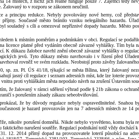
a 14 místech, z
nichž jich reálně funguje pouze 7. Zájemci tedy nevyu
ce. Žalovaný to v
rozporu se zákonem neučinil.
nce a principu redukce. Nebyly povolovány nové herny, což předsta
 příjmy. Současně město bránilo vzniku nelegálního hazardu. Úřad
byl souladný s
cíli a omezoval nepříznivé dopady hazardu. Město po
zhledem k
místním poměrům a podmínkám v
obci. Regulací se podařil
na licence platné před vydáním obecně závazné vyhlášky. Tím byla na
cí. K
důkazu žalobce navrhl znění obecně závazné vyhlášky o regulaci 
ogických jevů. Tyto důkazy město navrhovalo i v
řízení před Úřade
navrhoval rovněž ve svém rozkladu. Neobstojí proto závěry žalovaného,
0, sp. zn. Pl. ÚS 41/18, týkající se města Bílina, který žalovaný n
sahují jasný cíl regulace i seznam adresních míst, kde lze loterie pro
o vnitra proti vyhláškám města nepodalo návrh na zrušení Ústavním so
tím, že žalovaný v
rámci sdělení výhrad podle § 21b zákona o ochran
raničí s
porušením zásady zákazu sebeobviňování.
okázal, že by důvody regulace nebyly ospravedlnitelné. Snahou bylo 
oučasnosti je hazard provozován jen na 7 adresních místech ze 14 p
ěže, nikoliv porušení domnělá. Nikde nebylo vysvětleno, komu byla r
 faktického narušení soutěže. Regulací podnikání totiž vždy dochází k
 31. 12. 2014 přímý dopad na provozovatele loterií působící na adr
cká 1818/57,
Temenická
2281/103,
Temenická
2338/66 a nám. Jana Za