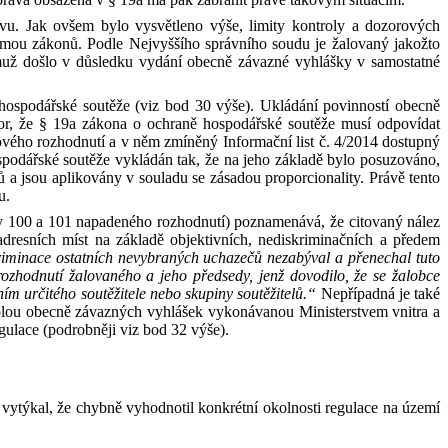
u. Jak ovšem bylo vysvětleno výše, limity kontroly a
dozorových
rmou zákonů. Podle
Nejvyššího správního soudu je žalovaný jakožto
už došlo v
důsledku vydání obecně závazné vyhlášky v
samostatné
 hospodářské soutěže (viz bod
30
výše). Ukládání povinností obecně
or, že
§
19a
zákona o ochraně hospodářské soutěže
musí odpovídat
ového rozhodnutí a
v
něm zmíněný
I
nformační list
č.
4/2014 dostupný
podářské soutěže vykládán tak, že
na
jeho základě bylo posuzováno
,
ů a
jsou aplikovány v
souladu se
zásadou proporcionality. Právě tento
u.
y 100 a 101 napadeného rozhodnutí) poznamenává, že citovaný nález
dresních míst na základě objektivních, nediskriminačních a předem
riminace ostatních nevybraných uchazečů nezabýval a přenechal tuto
zhodnutí žalovaného a jeho předsedy, jenž dovodilo, že se žalobce
m určitého soutěžitele nebo skupiny soutěžitelů.“
Nepřípadná je také
ntrolou obecně závazných vyhlášek vykonávanou Ministerstvem vnitra a
egulace (podrobněji viz bod
32
výše).
vytýkal, že chybně vyhodnotil konkrétní okolnosti regulace na území