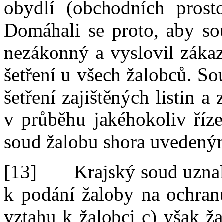
obydlí
(obchodních pros
Domáhali se proto, aby so
nezákonný a
vyslovil zák
šetření u všech žalobců. S
šetření zajištěných listin a
v
průběhu jakéhokoliv říze
soud žalobu
shora uveden
[13]
Krajský soud uznal
k
podání žaloby na ochra
vztahu k
žalobci c) však ž