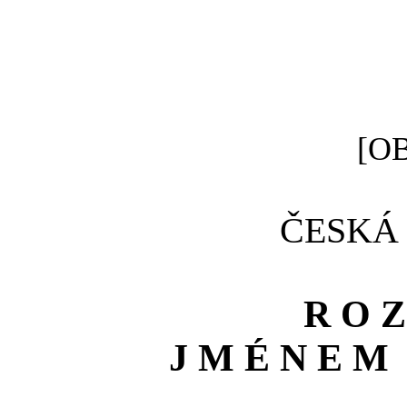
[O
ČESKÁ
R O Z
J M É N E M