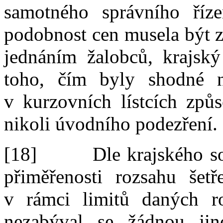
samotného správního říze
podobnost cen musela být z
jednáním žalobců, k
rajsk
toho, čím byly shodné 
v
kurzovních lístcích způs
nikoli úvodního podezření.
[18]
Dle krajského s
přiměřenosti rozsahu šetř
v
rámci limitů daných r
nezabýval se žádnou jin