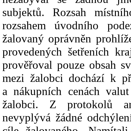
subjektů. Rozsah místní
rozsahem úvodního pode
žalovaný oprávněn prohlíže
provedených šetřeních kra
prověřoval pouze obsah sv
mezi žalobci dochází k př
a
nákupních cenách valu
žalobci. Z protokolů a
nevyplývá
žádné
odchýlení
cíle žalovaného. Namítali