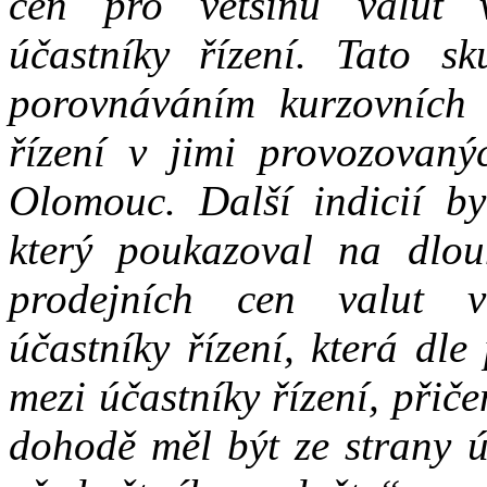
cen pro většinu valut 
účastníky řízení. Tato s
porovnáváním kurzovních l
řízení v
jimi provozovan
Olomouc. Další indicií b
který poukazoval na
dlo
prodejních cen valut 
účastníky řízení, která dl
mezi účastníky řízení, přič
dohodě měl být ze strany ú