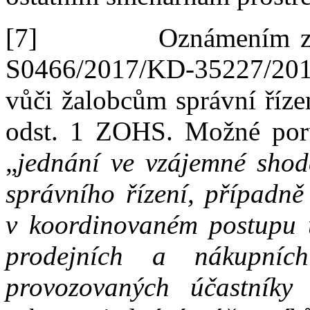
[7]
Oznámením z
S0466/2017/KD-35227/20
vůči žalobcům správní říz
odst. 1 ZOHS. Možné poru
„
jednání ve vzájemné shod
správního řízení, případně 
v
koordinovaném postupu ú
prodejních a
nákupní
provozovaných účastníky