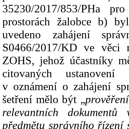
35230/2017/853/PHa pro
prostorách žalobce b) by
uvedeno zahájení správ
S0466/2017/KD ve věci 
ZOHS, jehož účastníky mě
citovaných ustanoven
v
oznámení o
zahájení sp
šetření mělo být „
p
rověřen
relevantních dokumentů 
předmětu správního řízení