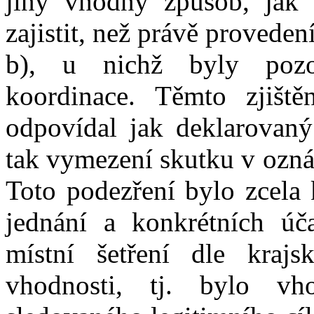
jiný vhodný způsob, jak
zajistit, než právě provede
b), u nichž byly pozor
koordinace. Těmto zjišt
odpovídal jak deklarovaný
tak vymezení skutku v
ozná
Toto podezření
bylo
zcela 
jednání a konkrétních úča
místní šetření dle krajs
vhodnosti, tj. bylo v