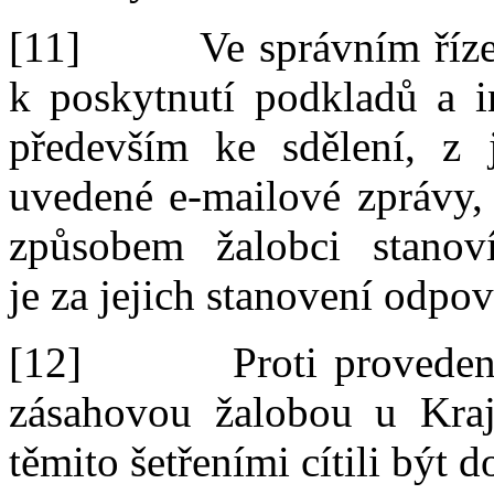
[11]
Ve správním říze
k
poskytnutí podkladů a i
především
ke sdělení,
z
uvedené
e-mailové zprávy,
způsobem žalobci stano
je
za
jejich stanovení odpo
[12]
Proti proveden
zásahovou
žalobou u Kra
těmito šetřeními cítili být d