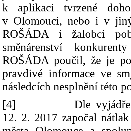
k
aplikaci tvrzené doh
v
Olomouci, nebo i v
jin
ROŠÁDA i žalobci pob
směnárenství konkurent
ROŠÁDA poučil, že je pov
pravdivé informace ve sm
následcích nesplnění této p
[4]
Dle vyjádř
12.
2.
2017 započal nátlak 
města Olomouce a spolu