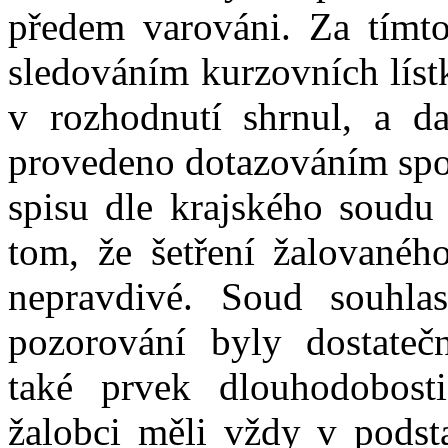
předem varováni. Za tímto
sledováním kurzovních líst
v
rozhodnutí shrnul, a da
provedeno dotazováním sp
spisu dle krajského soudu 
tom, že
šetření žalovanéh
nepravdivé. Soud souhla
pozorování byly dostatečn
také prvek dlouhodobost
žalobci měli vždy
v podst