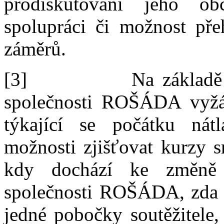
prodiskutování jeho o
spolupráci či možnost pře
záměrů.
[3]
Na základě
společnosti ROŠÁDA vyžád
týkající se počátku ná
možnosti zjišťova
t
kurzy s
kdy dochází ke změně 
společnosti ROŠÁDA, zda 
jedné pobočky soutěžitele