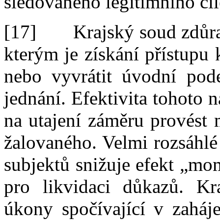
sledovaného legitimního cíl
[17]
Krajský soud zdůra
kterým je
získání přístupu
nebo vyvrátit úvodní pod
jednání. Efektivita tohoto 
na utajení záměru provést m
žalovaného. Velmi rozsáhlé
subjektů snižuje efekt „mo
pro likvidaci důkazů. Kr
úkony spočívající v
zaháj