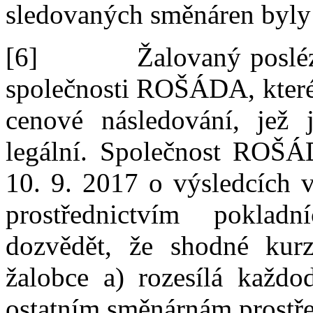
sledovaných směnáren byly 
[6]
Žalovaný posléz
společnosti ROŠÁDA, které 
cenové následování,
jež
j
legální. Společnost ROŠÁ
10.
9.
2017 o výsledcích v
prostřednictvím pokla
dozvědět, že shodné kurz
žalobce a) rozesílá každo
ostatním směnárnám prostř