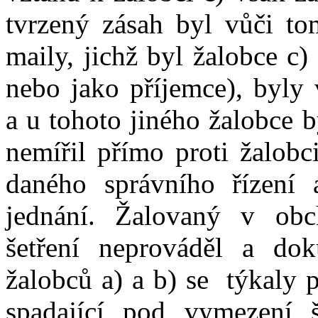
tvrzený zásah byl vůči to
maily, jichž byl žalobce
c)
nebo jako příjemce), byly 
a
u
tohoto jiného žalobce b
nemířil přímo
proti
žalobc
daného správního řízení 
jednání. Žalovaný v
obc
šetření neprováděl a do
žalobců a) a b) se
týkaly 
spadající pod vymezení 