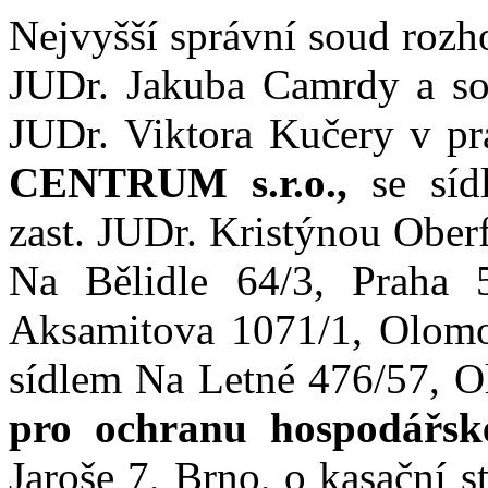
Nejvyšší správní soud rozh
JUDr. Jakuba Camrdy a s
JUDr.
Viktora Kučery v
pr
CENTRUM s.r.o.,
se sí
zast. JUDr. Kristýnou Ober
Na Bělidle 64/3, Praha
Aksamitova 1071/1, Olom
sídlem Na Letné 476/57, O
pro ochranu hospodářsk
Jaroše 7, Brno,
o kasační s