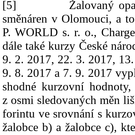
[5]
Žalovaný opa
směnáren v
Olomouci, a to
P. WORLD s. r. o., Charge
dále také kurzy České náro
9.
2.
2017, 22.
3.
2017, 13.
9.
8.
2017 a 7.
9.
2017 vypl
shodné kurzovní hodnoty,
z
osmi sledovaných měn liš
forintu ve srovnání s kurzo
žalobce b) a žalobce c), k