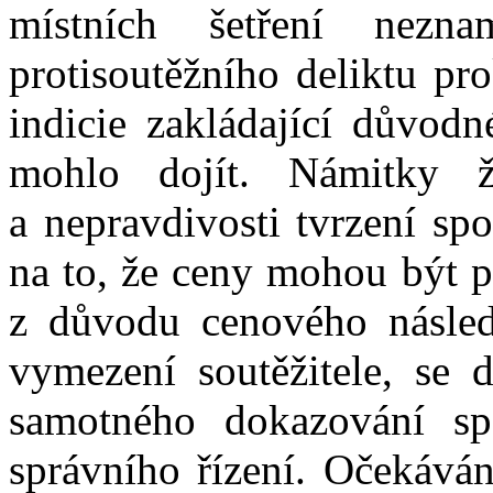
místních šetření nezna
protisoutěžního deliktu
prok
indicie zakládající důvodn
mohlo dojít. Námitky ža
a
nepravdivosti tvrzení s
na to, že ceny mohou být p
z
důvodu cenového násled
vymezení soutěžitele, se d
samotného dokazování spa
správního řízení. Očekáván