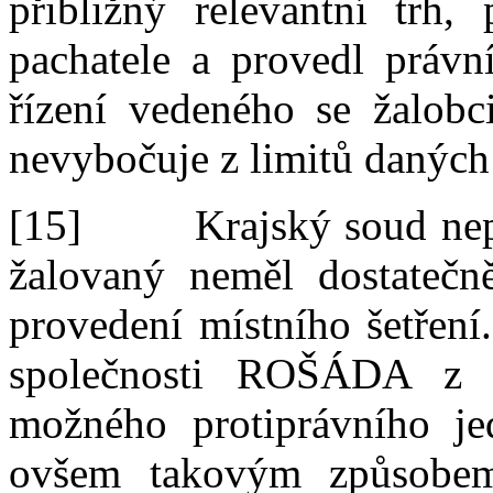
přibližný relevantní trh,
pachatele a provedl právní
řízení vedeného se žalobc
nevybočuje z
limitů danýc
[15]
Krajský soud nep
žalovaný neměl dostatečně
provedení místního šetření
společnosti ROŠÁDA z l
možného protiprávního jed
ovšem takovým způsobem