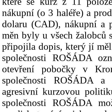
které se kurz z
11 polože
nákupní (o 3 haléře) a
prod
dolaru (CAD)
, nákupní a 
měn byly u všech žalobců s
připojila dopis, který jí m
společnosti ROŠÁDA ozna
otevření pobočky v
Kro
společnosti ROŠÁDA a 
agresivní kurzovou politik
společnosti ROŠÁDA mož