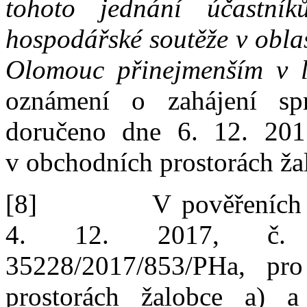
tohoto jednání účastní
hospodářské soutěže v
obla
Olomouc přinejmenším v
oznámení o
zahájení s
doručeno dne 6.
12.
201
v
obchodních prostorách ža
[8]
V
pověřeních
4.
12.
2017, č.
35228/2017/853/PHa, pro
prostorách žalobce a) 