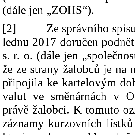
(dále jen „ZOHS“).
[2]
Ze správního spis
lednu 2017 doručen podnět
s.
r.
o. (dále jen „společn
že
ze strany žalobců je na 
připoji
la ke kartelovým d
valut ve směnárnách v Ol
právě žalobci. K
tomuto oz
záznamy kurzovních lístků