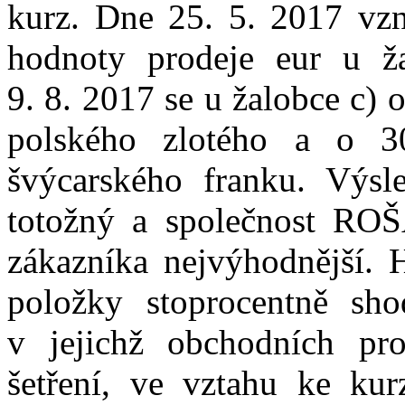
kurz. Dne 25.
5.
2017 vzn
hodnoty prodeje eur u
ž
9.
8.
2017 se u žalobce c) o
polského zlotého a o 3
švýcarského franku. Výsl
totožný a společnost RO
zákazníka nejvýhodnější. 
položky stoprocentně sh
v
jejichž obchodních pr
šetření, ve vztahu ke ku