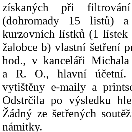
získaných při filtrová
(dohromady 15 listů) a
kurzovních lístků (1 líste
žalobce b) vlastní šetření
hod., v
kanceláři Michala 
a
R
.
O
.
, hlavní účetní.
vytištěny e-maily a print
Odstrčila po výsledku hle
Žádný ze
šetřených soutěž
námitky.