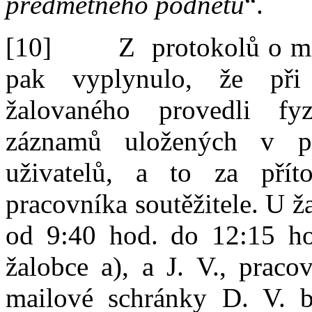
předmětného podnětu
“.
[10]
Z
protokolů o mí
pak vyplynulo, že při 
žalovaného provedli fy
záznamů uložených v
p
uživatelů, a to za přít
pracovníka
soutěžitele
. U ž
od 9:40 hod. do 12:15 ho
žalobce a), a J
.
V
.
, praco
mailové schránky D
.
V
.
by