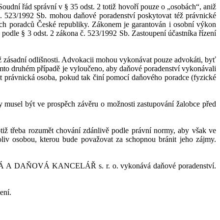
oudní řád správní v
§
35
odst.
2
totiž
hovoří
pouze
o
„osobách“, aniž
.
523/1992 Sb. mohou daňové poradenství poskytovat též právnické
h poradců České republik
y.
Zákonem je garantován i
osob
ní výkon
 podle §
3
odst.
2
zákona
č.
523/1992
Sb.
Zastoupení účastníka řízení
iž zásadní odlišnosti. Advokacii mohou vykonávat
pouze advokáti
, byť
mto druhém případě je vyloučeno, aby daňové poradenství vykonávali
 právnická osoba, pokud tak činí pomocí daňového poradce (fyzické
y musel být ve prospěch závěru o
možnosti zastupování žalobce před
otiž
třeba rozumět chování zdánlivě podle právní normy, aby však ve
liv o
sobou, kterou bude považovat za
schopnou bránit jeho zájmy.
KÁ A
DAŇOVÁ KANCELÁŘ s.
r.
o. vykonává daňové poradenství
.
ení.