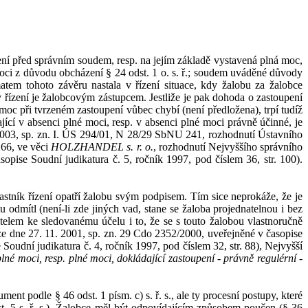
ení před správním soudem, resp. na jejím základě vystavená plná moc,
oci z
důvodu obcházení §
24 odst. 1 o.
s.
ř.; soudem uváděné důvody
tem tohoto závěru nastala v
řízení situace, kdy žalobu za žalobce
v
řízení je žalobcovým zástupcem. Jestliže je pak dohoda o
zastoupení
moc při tvrzeném zastoupení vůbec chybí (není předložena), trpí tudíž
jící v
absenci plné moci, resp. v
absenci plné moci právně účinné, je
003, sp. zn. I. ÚS 294/01,
N 28/29 SbNU 241, rozhodnutí Ústavního
66
, ve
věci
HOLZHANDEL
s.
r.
o.
,
rozhodnutí Nejvyššího správního
sopise Soudní judikatur
a č.
5, ročník
1997, pod
číslem
36
, str.
100).
astník řízení opatří
žalobu
svým podpisem. Tím sice neproká
že, že je
 odmítl (není-li zde jiných vad, stane se
žaloba
projednateln
ou
i
bez
etelem ke sledovanému účelu i
to, že se s
t
ou
to
žalobou
vlastnoručně
ze
dne 27.
11.
2001, sp.
zn. 29
Cdo
2352/2000,
uveřejněné v
časopise
 Soudní judikatura č.
4, ročník 1997, pod číslem
32, str.
88), Nejvyšší
né moci, resp. plné moci, dokládající zastoupení - právně regulérní -
rument podle §
46
odst.
1
písm.
c)
s.
ř.
s., ale ty procesní postupy, které
t. 5 s.
ř.
s.
). Žalobce měl být odpovídajícím způsobem poučen (§
36