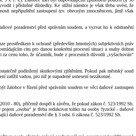
yvodit i
příslušné důsledky.
Ke stížní námitce je však třeba uvést, že
nosti nepřipuštění zastoupení tzv. obecným zmocněncem, jímž však
daňové poradenství
před správním soudem
, a
vyzvat ho k
odstranění
ouze prostředkem k
ochraně (především hmotných) subjektivních práv
rádajícím citu pro danou konkrétní procesní situaci a
snahy dobrat
i
za cenu toho, že účastník, bude z
procesních důvodů „vyšachován“
ostatečně podložený skutkovými zjištěními. Pokud pak městský soud
zení zatížil vadou, pro niž je napadené usnesení nezákonné.
být žalobce v
řízení před správním soudem
ve věci daňové
zastoupen
/2010
-
80
), př
ičemž dospěl k
závěru, že
pokud
zákon č.
523/1992 Sb.
e pojem „osoba“ je třeba redukovat toliko na osoby fyzické - daňové
jící daňové poradenství dle §
3 odst. 6 zákona č.
523/1992 Sb.