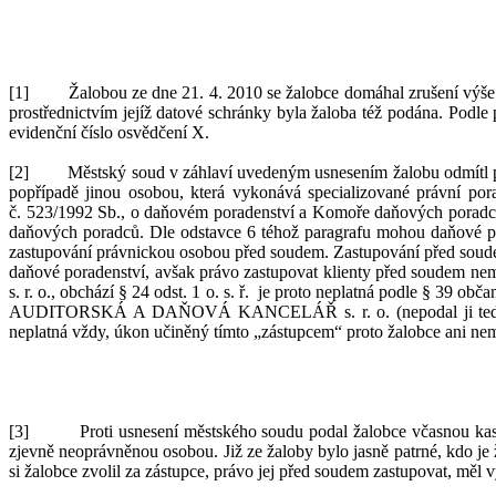
[1]
Žalobou ze dne 21.
4.
2010
se žalobce domáhal zrušení výš
prostřednictvím jejíž datové schránky byla žaloba též podána.
Podle
evidenční číslo osvědče
ní X
.
[2]
Městský soud v
záhlaví uvedený
m usnesením žalobu odmítl 
popřípadě jinou osobou, která vykonává specializované právní pora
č.
523/1992
Sb., o
daňovém poradenství a
Komoře daňových poradců 
daňových poradců.
D
le odstavce 6 téhož
paragrafu
mohou daňové por
zastupování právnickou osobou před soudem. Zastupování
před sou
daňové poradenství, avšak právo zastupovat klienty před soudem 
s.
r.
o., obchází §
24
odst.
1
o
.
s.
ř.
je proto neplatná podle §
39
občan
AUDITORSKÁ A
DAŇOVÁ KANCELÁŘ s.
r.
o.
(nepodal ji t
neplatná vždy
, úkon učiněný tímto „zástupcem“ proto žalobce ani ne
[3]
Proti usnesení městského soudu podal žalobce
včasnou
kas
zjevně neoprávněnou osobou.
Již ze žaloby bylo jasně patrné, kdo je
si
žalobce
zvo
lil za zástupce, právo jej před
soudem z
astupovat, měl v