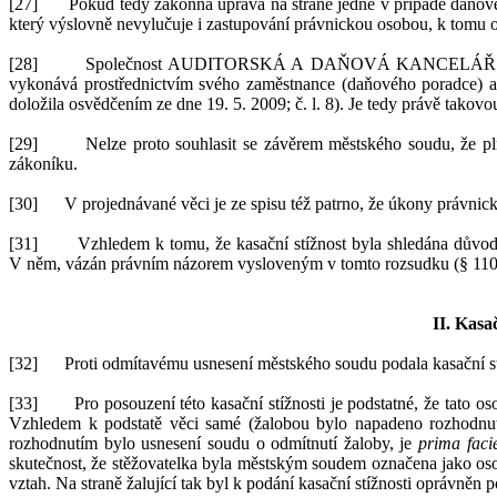
[27]
Pokud tedy zákonná úprava na
straně jedné v
případě daňov
který
výslovně
nevylučuje i
zastupování právnickou osobou, k
tomu o
[28]
Společnost
AUDITORSKÁ A
DAŇOVÁ KANCELÁŘ 
vykonává prostřednictvím svého zaměstnance (daňového poradce) a
doložila osvědčením ze dne 19.
5.
2009; č.
l.
8).
J
e
tedy
právě takovo
[29]
Ne
lze proto souhlasit
se závěrem
měst
ského soudu, že p
zák
oníku.
[30]
V
projednávané věci je ze
spisu též
patrno, že úkony právnick
[31]
Vzhledem k
tomu, že kasační stížnost byla shledána důvo
V
něm, vázán právním názorem vysloveným
v
tomto rozsudku (§
110
II.
K
asa
[32]
Proti odmítavému usnesení městského soudu podala kasační st
[33]
P
ro posouzení této kasační stížnosti je podstatné, že tato
os
Vzhledem k
podstatě věci samé (žal
obou bylo napadeno rozhodnut
rozhodnutím bylo usnesení so
udu o
odmítnutí žaloby, je
prima faci
skutečnost, že stěžovatelka byla městským soudem označena jako os
vztah. Na
straně žalující tak byl k
podání kasační stížnosti oprávněn 