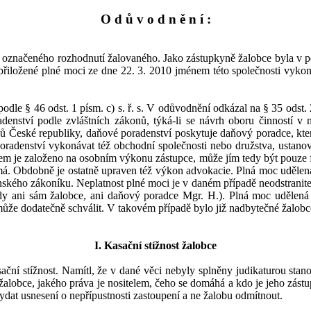
O d ů v
o d n ě n í :
e označeného rozhodnutí žalovaného. Jako zástupkyně žalobce byla v
p
přiložené plné moci ze dne
22.
3.
2010
jménem této společnosti vykon
podle
§
46
odst
.
1
písm.
c)
s.
ř.
s. V
odůvodnění odkázal na §
35
odst.
denství podle zvláštních zákonů, týká-li se návrh oboru činností v
České republiky, daňové poradenství poskytuje daňový poradce, kter
adenství vykonávat též obchodní společnosti nebo družstva,
ustano
dem
je založeno na osobním výkonu zástupce, může jím tedy být pouze
nemá. Obdobně je ostatně upraven též výkon advokacie. Plná moc ud
ského zákoníku. Neplatnost plné moci je v
daném případě neodstranit
edy ani sám žalobce, ani daňový poradce Mgr.
H
.
).
Plná moc udělená
může dodatečně schválit. V
takovém případě bylo již nadbytečné žalobc
I.
K
asační stížnost žalobce
ační stížnost
. Namítl, že
v
dané věci nebyly splněny judikaturou sta
 žalobce, jakého práva je nositelem, čeho se dom
áhá a
kdo je jeho zást
ydat usnesení o
nepřípustnosti za
stoupení a
ne žalobu odmítnout.