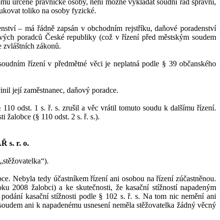
omu určené právnické osoby, není možné vykládat s
oudní řád správní
,
ukovat toliko na osoby fyzické.
enství – má řádně zapsán v
obchodním rejstříku, daňové poradenství
vých poradců Če
ské republiky (což
v
řízení před městským soudem
e zvláštních zákonů
.
soudním řízení v
předmětné věci
je
neplatná podle
§
39 občanského
činil její zaměstnanec, daňový poradce.
§
110
odst.
1
s.
ř.
s. zrušil a
věc vrátil tomuto soudu k
dalšímu řízení.
ti
žalobce
(§
110 odst.
2
s.
ř.
s.).
 s.
r.
o.
 „stěžovatelka“).
bce. Nebyla tedy
účastníkem řízení ani osobou na
řízení zúčastněnou.
oku
2008
žalobci
) a
ke
skutečnosti, že kasační stížností napadeným
podání kasační stížnosti podle §
102 s.
ř.
s. Na tom nic nemění ani
 soudem
ani k
napadenému usnesení
neměla stě
žovatelka žádný věcný