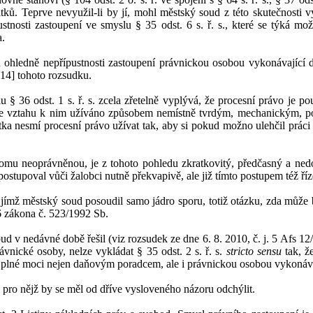
atků
. Teprve nevyužil-li by jí, mohl
městský
soud z
této skutečnosti v
ustnosti zastoupení ve smyslu
§
35
odst.
6
s.
ř.
s., které
se
týká mož
a.
 ohledně nepřípustnosti zastoupení právnickou osobou vykonávající 
[14]
tohoto rozsudku.
lu §
36 odst.
1 s.
ř.
s. zcela zřetelně vyplývá, že procesní právo je p
e vztahu k
nim užíváno způsobem nemístně tvrdým, mechanickým, post
tka nesmí procesní právo užívat tak, aby si pokud možno ulehčil práci 
tomu neoprávněnou, je z
tohoto pohledu
zkratkovitý, předčasný a
ned
postupoval vůči žalobci nutně překvapivě, ale již tímto postupem též ří
 jímž městský soud posoudil samo jádro sporu, totiž
otázk
u
, zda může 
6 zákona č.
523/1992 Sb.
oud v
nedávné době řešil
(viz rozsudek
ze dne
6.
8.
2010, č.
j.
5
Afs
12
ávnické osoby, nelze vykládat §
35
odst.
2
s.
ř.
s.
stricto sensu
tak, ž
 plné moci nejen daňovým poradcem, ale i
právnickou osobou vykonáva
 pro nějž by se měl od dříve vysloveného názoru odchýlit.