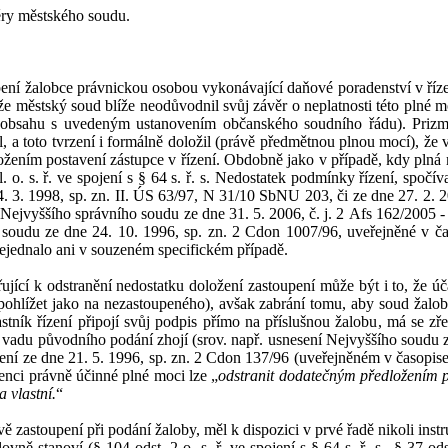
věry městského soudu.
pení žalobce právnickou osobou vykonávající daňové poradenství v
říz
že
městský soud blíže neodůvodnil svůj závěr o
neplatnosti této plné m
 obsahu s
uvedeným ustanovením občanského soudního řádu). Prizma
l, a
toto tvrzení i
formálně doložil (p
rávě předmětnou plnou mocí), že
ožením postavení zástupce v
řízení. Obdobně jako v
případě, kdy plná 
l.
o.
s.
ř. ve spojení s
§
64
s.
ř.
s. Nedostatek podmínky řízení, spočíva
4.
3.
1998, sp.
zn. II. ÚS 63/97, N 31/10 SbNU 203, či
ze dne 27. 2. 2
k Nejvyššího správního soudu ze dne 31.
5.
2006, č.
j. 2
Afs
162/2005
-
 soudu ze dne
24.
10.
199
6, sp.
zn.
2
Cdon
1007/96, uveřejněné v ča
ejednalo
ani v
souzeném
specifickém
případě.
ující k
odstranění nedostatku
doložení
zastoupení může být i
to, že úč
pohlížet jako na nezastoupeného), avšak zabrání tomu, aby soud žalobu
tník řízení připojí svůj podpis přímo na příslušn
ou žalobu
,
má
se zř
vadu původního podání z
hojí (srov. např. usnesení Nejvyššího soudu 
ení ze dne 21.
5.
1996, sp.
zn.
2
Cdon
137/96
(uveřejněném v
časopise
enci
právně účinné
plné moci
l
ze
„
odstranit dodatečným předložením pl
 vlastní.
“
ě zastoupení při podání žaloby, měl k
dispozici v
prvé řadě nikoli inst
ovně stanoví (§
104 odst. 2 o.
s.
ř. ve spojení s
§
64 s.
ř.
s.
, §
37 ods