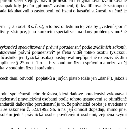
přitom zcela zřejmý: právní profesionál má garantovat kvalifikované
naopak kdy je dán „přímus“ zastoupení, tj. kvalifikované zastoupení
ada fakultativního zastoupení, od
řízení o
kasační stížnosti
, v němž
je
em - §
35 odst. 8 s.
ř.
s.), a
to bez ohledu na to, zda by „vedení sporu“
tivity zástupce, jeho
konkrétní specializaci na daný problém, v
možné
 vykonává specializované právní poradenství podle zvláštních zákonů,
izované právní poradenství“ je třeba vid
ět toliko osobu fyzickou.
účastníka jen fyzická osoba) postupoval nepřípustně extenzivně. Jím
aplikace §
25 odst. 1 o.
s.
ř. v
soudním řízení správním
a
nelze z
něj
íka v
soudním řízení správním
.
h daní, odvodů, poplatků a jiných plateb (dále jen „daně“), jakož i
odní společnosti nebo družstva, která daňové poradenství vykoná
vají
oradenství právnickými osobami podle tohoto ustanovení se přiměřeně
ndardů daňového poradenství je to, že právnická osoba je uvedena v
du se zákonem
č.
523/1992 Sb.
a
na její
činnost dopadají, mimo jiné,
m osobám jedná právnická osoba pověřenými osobami, zejména svými