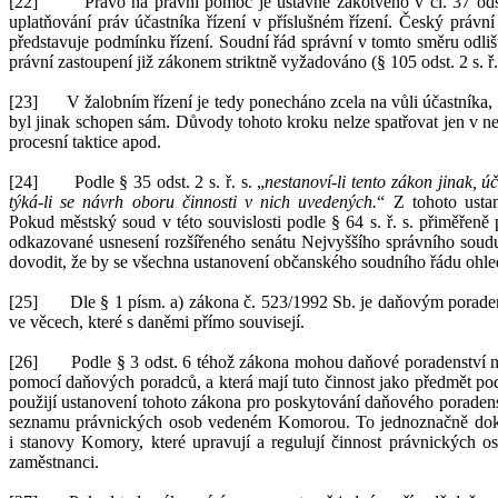
[22]
Právo na právní pomo
c je ústavně zakotveno v
čl.
37
ods
uplatňování práv účastníka řízení v
příslušném řízení
.
Český právní ř
představuje podmínku řízení. Soudní řád správní v
tomto směru odliš
právní zastoupení již zákonem striktně vyžadováno (§
105 odst. 2 s.
ř.
[23]
V žalobním řízení je tedy ponecháno zcela na vůli účastníka,
byl jinak schopen sám. Důvody tohoto kroku nelze spatřov
at jen v
ne
procesní taktice apod.
[24]
Podle §
35
odst. 2 s.
ř.
s. „
nestanoví-li tento zákon jinak, 
týká-li se návrh oboru činnosti v nich uvedených.
“ Z
tohoto usta
Pokud
městský soud v
této souvislosti podle §
64 s.
ř.
s. přiměřeně 
odkazované usnesení rozšířeného senátu Nejvyš
šího správního soud
dovodit, že by se všechna ustanovení občanského soudního řádu ohled
[25]
Dle §
1 písm. a) zákona č.
523/1992 Sb. je daňovým poradens
ve věcech, které s daněmi přímo souvisejí.
[26]
Podle §
3 odst. 6
téhož
zákona mohou daňové poradenství n
pomocí daňových poradců, a
která mají tuto činnost jako předmět 
použijí ustanovení tohoto zákona pro
poskytování daňového poradenst
seznamu právnických osob vedeném Komorou. To jednoznačně doklá
i
stanovy Komory, které upravují a
regulují činnost právnických 
zaměstnanci.