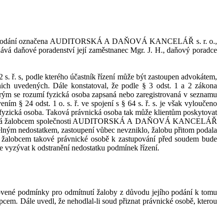
odání označena AUDITORSKÁ A
DAŇOVÁ KANCELÁŘ s.
r.
o.
,
ává daňové poradenství její zaměstnanec Mgr. J
.
H
.
, daňový poradce
2
s.
ř.
s, podle kterého účastník řízení může být zastoupen advokátem,
nich uvedených.
Dále k
onstatoval, že
podle §
3
odst.
1
a
2
zákon
a
ým se rozumí fyzická osoba zapsaná nebo zaregistrovaná v
seznamu
vením
§
24
odst.
1
o.
s.
ř. ve spojení s
§
64
s.
ř.
s. je však vyloučeno
 fyzická osoba. Taková právnická osoba
t
ak
může klientům poskytovat
ělená žalobcem společnosti AUDITORSKÁ A
DAŇOVÁ KANCELÁŘ
elný
m nedostatkem,
zastoupení vůbec nevzniklo, žalobu přitom podala
 žalobcem takové prá
vnické osobě k
zastupování před
soudem bude
e vyzývat k
odstranění nedostatku podmínek řízení.
novené podmínky pro odmítnutí žaloby z
důvodu jejího podání k
tomu
upcem.
Dále uvedl, že
nehodlal-li
soud
přiznat právnické osobě, kterou