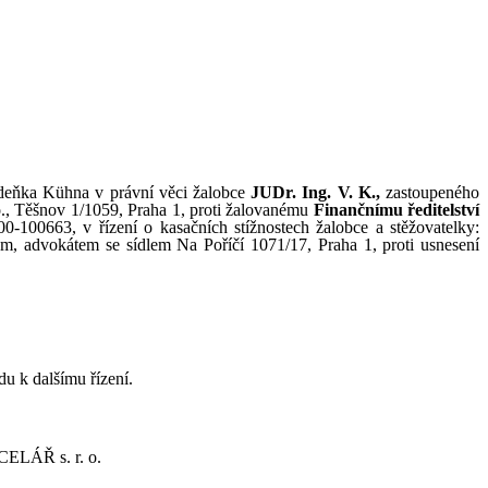
Zdeňka Kühna v
právní věci žalobce
JUDr.
Ing.
V
.
K
.
,
zastoupeného
., Těšnov
1/1059, Praha
1, proti
žalovanému
Finančnímu ředitelství
00
‑
100663,
v
řízení o
kasačních stížnostech žalobce a
stěžovatelky:
em, advokátem se sídlem Na
Poříčí 1071/17, Praha 1, proti
usnesení
du k
dalšímu řízení.
ELÁŘ s.
r.
o.