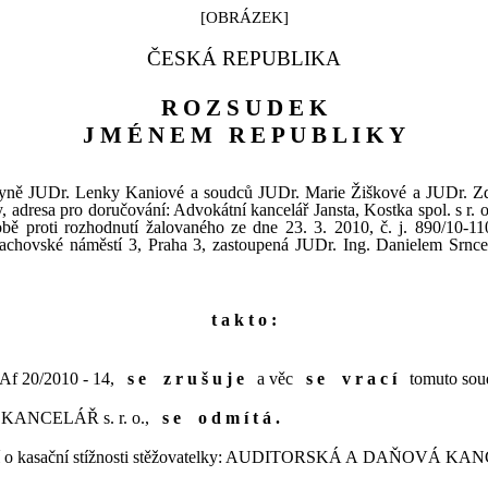
[OBRÁZEK]
ČESKÁ REPUBLIKA
R O Z
S
U D E K
J M É N E M
R E P U B L I K
Y
yně JUDr. Lenky Kaniové a
soudců JUDr. Marie Žiškové a JUDr. 
, adresa pro
doručování: Advokátní kancelář Jansta, Kostka spol.
s
r.
o
obě proti rozhodnutí žalovaného ze dne 23.
3.
2010, č.
j.
890/10
‑
11
achovské náměstí 3, Praha 3, zastoupená JUDr. Ing. Danielem Srnc
t a k
t o :
Af
20/2010
-
14,
s
e
z
r
u
š
u
j
e
a
věc
s
e
v
r a c í
tomuto sou
KANCELÁŘ s.
r.
o.,
s
e
o
d
m
í
t
á
.
 o
kasační stížnosti stěžovatelky: AUDITORSKÁ A
DAŇOVÁ KANC