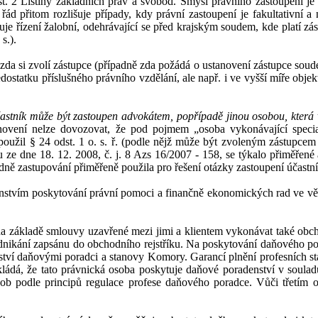
t.
2
Listiny základních práv a
svobod. Smysl právního zastoupení je
ád přitom rozlišuje případy, kdy právní zastoupení je fakultativní a
uje řízení žalobní, odehrávající se před krajským soudem, kde platí z
ás
s.).
 zda si zvolí zástupce (případně zda požádá o ustanovení zástupce soud
dostatku příslušného
právního vzdělání, ale např. i
ve vyšší
míře objek
účastník může být zastoupen advokátem, popřípadě jinou osobou, která
novení nelze dovozovat, že pod pojmem „osoba vykonávající special
použil §
24 odst. 1 o.
s.
ř. (podle nějž může být zvoleným zástupcem 
u ze dne 18.
12. 2008, č
.
j. 8 Azs 16/2007
-
158, se týkalo přiměřené 
ně zastupování přiměřeně použila pro řešení otázky zastoupení účastn
tvím poskytování právní pomoci a finančně ekonomických rad ve věcec
a základě smlouvy uzavřené mezi jimi a
klientem vykonávat také obch
podnikání zapsánu do obchodního rejstříku. Na poskytování daňového p
ví daňovými poradci a stanovy Komory. Garancí plnění profesních sta
dá, že tato právnická osoba
poskytuje daňové poradenství v
soula
osob podle principů regulace profese daňového poradce. Vůči třetí