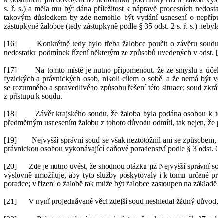
s.
ř.
s.) a
měla mu být
dána příležitost
k
nápravě procesních nedost
takovým důsledkem by
zde nemohlo být vydání usnesení o
nepříp
zástupkyně žalobce
(tedy zástupkyně podle §
35 odst. 2 s.
ř.
s.)
nebyl
[16]
Konkrétně tedy bylo třeba žalobce poučit o
závěru soudu
nedostatku podmínek řízení některým ze způsobů uvedených v
odst.
[17]
Na tomto místě
je nutno připomenout, že ze smyslu a
úče
fyzických a
právnických osob, nikoli cílem o
sobě, a
že nemá být v
se
rozumného a
spravedlivého způsobu řešení této situace; soud zkrá
z
přístupu k
soudu.
[18]
Závěr krajského soudu, že žaloba byla podána osobou k
předmětným usnesením žalobu z
tohoto důvodu odmítl, tak nejen, že 
[19]
Nejvyšší správní soud se však neztotožnil ani se způsobem,
právnickou osobou vykonávající daňové poradenství podle §
3 odst. 
[20]
Zde je nutno uvést, že shodnou otázku již Nejvyšší sp
rávní s
výslovně umožňuje, aby tyto služby poskytovaly i
k
tomu určené pr
poradce; v
řízení o
žalobě tak může být žalobce zastoupen na základě
[21]
V
nyní projednávané věci zdejší soud neshledal žádný důvod,