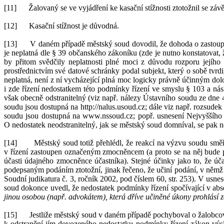
[11]
Žalovaný se ve vyjádření ke kasační stížnosti ztotožnil se zá
[12]
Kasační stížnost je důvodná.
[13]
V
daném případě městský soud dovodil, že dohoda o
zastou
je neplatná dle §
39 občanského zákoník
u (zde je nutno konstatovat, 
by přitom svědčily neplatnosti plné moci z
důvodu rozporu jejího
prostřednictvím své datové schránky podal subjekt, který o
sobě tvrdi
neplatná, není z
ní vycházející plná moc logicky právně účinným dol
i
zde řízení nedostatkem této podmínky řízení ve smyslu §
103
a
n
ás
však
o
becně odstranitelný
(viz např. nález
y
Ústavního soudu
ze dne
soudu jsou dostupná na http://nalus.usoud.cz; dále viz např. rozsude
soudu jsou
dostupná
na
www.nssoud.cz; popř. usnesení Nejvyššího
O
nedostat
e
k neodstranitelný
, jak se městský soud domníval,
se
pak
n
[14]
Městský soud totiž přehlédl, že reakcí na výzvu soudu směř
v
řízení zastoupen označeným zmocněncem (a
proto se na něj bude 
účasti údajného zmocněnce účastníka). Stejné účinky jako to, že účas
podepsaným podáním ztotožní, j
inak řečeno, že
učiní podání, v
němž 
Soudní judikatura č.
3, ročník 2002, pod číslem
60, str.
253).
V
usnes
soud dokonce uvedl, že n
edostatek podmínky řízení
spočívající v
abs
jinou osobou (např. advokátem), která dříve učiněné úkony prohlásí za
[15]
Jestliže městský soud v
daném případě pochyboval o
žalobcov
k
odstranění jím dovozeného nedostatku podmínky řízení zákon výsl