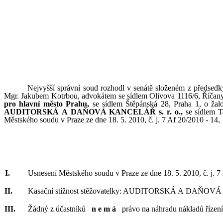
Nejvyšší správní soud rozhodl v
senátě složeném z
předsedk
Mgr.
Jakubem Kotrbou, advokátem se sídlem Olivova
1116/6, Říčany
pro hlavní město Prahu,
se sídlem Štěpánská
28,
Praha
1, o
žal
AUDITORSKÁ
A
DAŇOVÁ
KANCELÁŘ
s.
r.
o.
,
se
sídlem T
Městského soudu v
Praze ze dne 18.
5.
2010, č.
j. 7 Af 20/2010
-
14,
Usnesení Městského soudu v
Praze ze dne 18.
5.
2010, č.
j.
7
Kasační stížnost stěžovatelky: AUDITORSKÁ A
DAŇOVÁ 
Žádný z
účastníků
n
e
m
á
právo na náhradu nákladů řízení