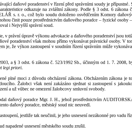
vající daňové poradenství
v
řízení před správními soudy
je přípustné
.
S
arakteristice odk
azuje na zvláštní zákony.
Podle §
3
odst.
6
zákona č
LÁŘ s.
r.
o., což bylo soudu doloženo
osvědčením Komory daňovýc
mohou činit pouze prostřednictvím daňového poradce – fyzické osoby –
oval i
Nejvyšší správní soud.
e, v
p
rávní úpravě výkonu advokacie a
daňového poradenství jsou tot
aňové poradenství však mohou přímo vykonávat právnické osoby.
V
to
em je, že výkon zastoupení v
soudním řízení správním může vykonávat
2003,
a
§
3
odst.
6
zákona č.
523/1992
Sb., účinným od
1.
7.
2008
, b
 legi priori
.
lené plné moci z
důvodu obcházení zákona. O
bcházením zákona
je t
doucího.
Žalobci
však není zakázáno sjednat si zastoupení s
jako
uko
zení a
už vůbec ne omezení
žalobcovy smlu
vní svobody.
podal daňový poradce Mgr. J
.
H
.
, jehož prostřednictvím AUDITORS
tento daňový poradce
,
městský
soud
nic neuvedl.
astoupení, jestliže tak neučinil, je jeho usnesení nezákonné pro vadu říz
soud napadené usnesení
měst
ského soudu zrušil.