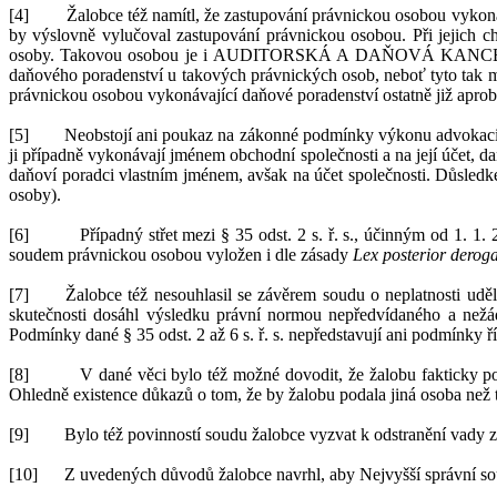
[4]
Žalobce též namítl, že
zast
upování právnickou osobou
vykoná
by výslovně vylučoval zastupování právnickou osobou.
Při
jejich
ch
osoby. Takovou osobou je i
AUDITORSKÁ A
DAŇOVÁ KANCE
daňového poradenství u
takových právnických osob, neboť tyto tak 
právnickou osobou vykonávající daňové poradenství ostatně již aprob
[5]
Neobstojí ani poukaz na
zákonné podmínky
výkon
u
advokaci
ji případně vykonávají jménem obchodní společnosti a
na její účet
, d
daňoví poradci vlastním jménem, avšak na účet společnosti. Důsledk
osoby).
[6]
Případný střet mezi §
35
odst.
2
s.
ř.
s.
, účinným od
1.
1.
soudem právnickou osobou vyložen i dle zásady
Lex posterior derogat
[7]
Žalobce též nesouhlasil se závěrem soudu o
neplatnosti udě
skutečnosti dosáhl výsledku
právní normou nepředvídaného a
nežá
Podmínky dané §
35
odst.
2
až
6
s.
ř.
s. nepředstavují ani
podmínky ří
[8]
V
dané věci bylo též možné dovodit, že žalobu fakticky 
Ohledně existence důkazů o
tom, že by žalobu podala jiná osoba
než 
[9]
Bylo též povinností soudu žalobce vyzvat k
odstranění vady z
[10]
Z
uvedených důvodů žalobce navrhl
, aby Nejvyšší správní 