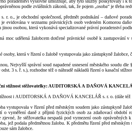
ého poradenství výslovně umožňuje, aby tyto služby poskytovaly i k
t
právněnou podle zvláštních zákonů, tak, že pojem „osoba“ je třeba red
s.
r.
o.,
je obchodní společností, předmět podnikání – daňové porad
je evidována v
seznamu právnických osob vedeném Komorou daňo
u jinou osob
o
u, která vykonává specializované právní poradenství podl
lná moc
udělená žalobcem
dotčen
é
právnick
é
osob
ě k
zastupování v
é osoby, která v
řízení
o
žalobě vystupovala jako zástup
kyně žalobce
, 
dnou, Nejvyšší správní soud napaden
é
usnesení
měst
ského soudu dle 
 odst.
3
s.
ř.
s.), rozhodne též o
náhradě nákladů řízení o
kasační stížnos
ční stížnost stěžovatelky: AUDITORSKÁ A
DAŇOVÁ KANCELÁŘ
ížnost i
AUDITORSKÁ A
DAŇOVÁ KANCELÁŘ s.
r.
o. (dále též
oba vystupovala v
řízení před
městským soudem jako zástupkyně žalo
í o
vyměření daně z
příjmů fyzickýc
h osob za zdaňovací období r
e
zjevné, že
stěžovatelka nespadá pod vymezení osob oprávněných k
oba, jež podala předmětnou
žalobu. K
předmětu řízení před
městským
pouze sám žalobce.