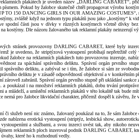
reklamních plakátech
je uveden název „DARLING CABARET“, přičemž 
m písmem. Pokud by žalobce skutečně chtěl propagovat výrobu kostýmů
 UP TO 150 DANCING GIRLS IN OUR AMAZING COSTUMES“, nicmén
ostýmy, zvláště když na jednom typu plakátů jsou jako „kostýmy“ k
vid
ve spodní části jsou v
dívky v
různých kostýmech včetně dívky bez 
 kostýmy. Dle názoru žalovaného tak reklamní plakáty neinzerují v
tových stránek provozovny DARLING CABARET, které byly inzerovány
ičemž je
uv
edeno
, že striptýzová vystoupení probíhají nepřetržitě cel
kud žalobce na reklamních plakátech tuto provozovnu inzeruje, nabí
vědnost za spáchání správního deliktu. Správní orgán p
rvního stup
správního deliktu,
a zabýval se i tím
, že žalobce si sám ze svobodné
rávního deliktu je v
zásadě od
povědností objektivní a v
konkrétním p
ní zároveň zabránil. Správní orgán prvního stupně při ukládání sankce
. a poukázal i na m
nožství reklamních plakátů, dobu trvání
protiprávn
mi a mládeží,
a
umístění reklamních plakátů v
této lokalitě tak bude m
e nemá pro žalobce likvidační charakter, přičemž dospěl k
závěru, že 
í či služeb není nic známo, žalovaný poukázal na to,
že
sám
žalobce 
 zde nabízena erotická vystoupení
(striptýz, lesbická show, autoerotic
 vystoupeními a službami, a svou inzerci uvést tak, aby nikoho neuv
e pronájmem reklamních ploch inzeroval podnik DARLING CABARET
, k
 úvahy, které ho k
rozhodnutí vedly.