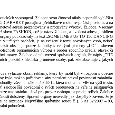
otických vystoupení. Žalobce svou činností
nikdy neporušil
vyhlášku
ING CABARET
pronajímá přehlídkové molo, resp. část prostoru, a na
rnetové adrese prezentovány a prodávány výrobky žalobce.
Všechny
slovo FASHION, což je název žalobce, a uvedená adresa je sídlem
 správní orgány poukazovaly na text „SOMETIMES UP TO 150 DANCING
e v
určitých osobách, je na zvážení k
tomu povolaných osob, neboť
plakát obsahuje pouze kalhotky s
velkými písmeny „LO“ a slovem
lečností propagujících výrobu a prodej spodního prádla, plavek či
ými mravy. Žalobce odmítl tvrzení správních orgánů, že nápis „THE
ch plakátů z
hlediska průměrné osoby, pak zde absentuje z
jakých
louva vylučuje obsah reklamy, který by mohl být v
rozporu s
obecně
 by bylo možno požadovat, aby porušení právní povinnosti zabránila.
otily všechna zákonná kritéria, která mohla mít vliv na výši trestu.
ť žalobce šíří povědomí o svých produktech na veřejně přístupných
uze tuto stránku užívá pro provoz e-shopu na prodej oděvů. Žalobce
čnosti doloženy. Správní orgány neuvedly, jak dospěly k
závěru, že je
al
na rozsudek Nejvyššího správního soudu č. j. 5 As 32/2007 – 83,
ální pohoršení.