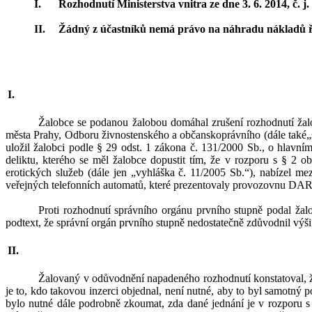
Rozhodnutí Ministerstva vnitra ze dne 3.
6.
2014, č.
j
Žádný z
účastníků nemá právo na náhradu nákladů ř
Žalobce se podanou žalobou domáhal zrušení rozhodnutí žal
města Prahy, Odbor
u
živnostensk
ého
a občanskoprávní
ho
(dále
také
„
uložil žalobci podle § 29 odst. 1 zákona č.
131/2000 Sb., o
hlavním
deliktu, kterého se měl žalobce dopustit tím, že v
rozporu s § 2 ob
erotických služeb (dále jen „vyhláška č. 11/2005 Sb.“)
,
nabízel mez
veřejných telefonních automatů, které prezentovaly provozovn
Proti rozhodnutí správního orgánu prvního stupně podal žal
podtext, že správní orgán prvního stupně nedostatečně zdůvodnil
výši
Žalovaný v
odůvodnění napadeného rozhodnutí konstatoval, 
je to, kdo takovou inzerci objednal, není nutné, aby to byl samotný p
bylo nutné dále podrobně zkoumat, zda dané jednání je v
rozporu s