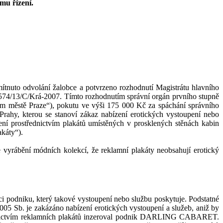
ímu řízení.
ítnuto odvolání
žalobce
a potvrzeno rozhodnutí Magistrátu hlavního
7574/13/C/Krá-2007. Tímto rozhodnutím správní orgán prvního stupně
ím městě Praze“), pokutu ve výši 175
000 Kč za spáchání správního
Prahy
, kterou se stanoví zákaz nabízení erotických vystoupení nebo
ení prostřednictvím plakátů umístěných v
prosklených stěnách kabin
akáty“).
e vyrábění módních kolekcí, že reklamní plakáty neobsahují ero
tický
ci podniku, který takové vystoupení nebo službu poskytuje. Podstatné
005 Sb. je zakázáno nabízení erotických vystoupení a služeb, aniž by
ednictvím reklamních plakátů inzeroval podnik DARLING CABARET.