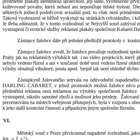
předmětné plakáty identifikují společnost, její sídlo, vyobrazené prv
kultivované povahy, která nehaní ani neponižuje lidské bytosti. 
některých jedinců podněcovat sexuální pud, to však není primárním
Taková vyobrazení se běžně vyskytují na stránkách celostátního, i kd
Je třeba zdůraznit, že v
tomto rozhodnutí se Nejvyšší soud zabýval 
vystoupení či erotické služby reklamní plakáty společnost Kabaret Darl
Zástupce
žalobce dále
při jednání předložil protokoly z
kontr
Zástupce žalobce uvedl, že žalobce považuje rozhodnutí správ
Prahy jak na reklamních výlohách tak
i na video projekcích, který
nebylo vedeno řízení a ani v
současné době není vedeno řízení ohled
výlohy obsahují vibrátory, pouta apod. Stejně tak není ohledně těchto
Zástupkyně žalovaného setrvala na odůvodnění napadeného r
DARLING CABARET, v
jehož prostorách možná žalobce něco pr
předmětná reklama není reklamou na výrobky společnosti žalobce.
vystoupení, nikoliv samotné zboží a možnost jeho prodeje.
Žalovaný 
prezentována na místech veřejnosti přístupných, byla v
rozporu s
obec
k
jeho další kontrolní činnosti a případným jiným správním řízením.
Městský soud v
Praze přezkoumal napadené rozhodnutí, jakož 
jen „s. ř. s.“).