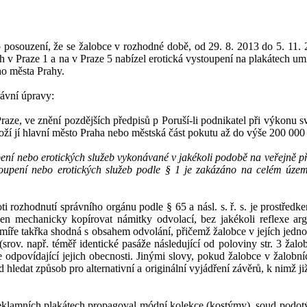
 posouzení, že se žalobce v
rozhodné době, od 29. 8. 2013 do 5. 11. 2
ch v
Praze 1 a na v
Praze 5 nabízel erotická vystoupení na plakátech um
ho města Prahy.
rávní úpravy:
Praze, ve znění pozdějších předpisů p
Poruší-li podnikatel
při výkonu s
ží jí hlavní město Praha nebo městská část pokutu až do výše 200 000
pení nebo erotických služeb vykonávané v jakékoli podobě na veřejně př
toupení nebo erotických služeb podle § 1 je zakázáno na celém územ
ti rozhodnutí správního orgánu podle § 65 a násl. s. ř. s.
je
prostředke
n mechanicky kopírovat
námitky odvolací, bez jakékoli reflexe ar
míře takřka shodná s
obsahem odvolání, přičemž žalobce v
jejích jedn
rov. např. téměř identické pasáže následující od poloviny str. 3 žalo
e
odpovídající
jejich obecnosti.
Jinými slovy,
pokud žalobce
v žalobní
 hledat způsob pro alternativní a originální vyjádření závěrů, k nimž j
reklamních plakátech propagoval módní kolekce
(kostýmy)
, soud podot