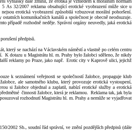
ení vyhlášky dále zmínil, že erotika je vzhledem k
morálním normám
n. 5 As 32/2007 reklama obsahující erotické vyobrazení může sice u
m nejsou
erotická vyobrazení
způsobilá vzbuzovat morální pohoršení.
iny ostatních komunikačních kanálů a společnost je obecně neodsuzuje.
mto případě
rozhodně neděje
. Správní orgány neuvedly, jaká erotická
 porušení předpisů.
kát, který se nachází na Václavském náměstí a vlastně po celém centru
í.
K
dotazu u Magistrátu
hl. m.
Prahy bylo žalobci sděleno, že nikdy
alší reklamy po Praze, jako např.
Erotic city v
Kaprově ulici, jejichž
pouze k
seznámení veřejnosti se společností žalobce, propaguje klub
žalobce, ale samotného klubu, který provozuje erotická vystoupení,
ou si žalobce objednal a zaplatil, nabízí erotické služby a erotická
předmětné
činnosti žalobce, která je reklamou.
Reklama tak, jak byla
posuzoval rozhodnutí Magistrátu hl. m. Prahy a nemůže se vyjadřovat
 150/2002 Sb., soudní řád správní, ve znění pozdějších předpisů (dále