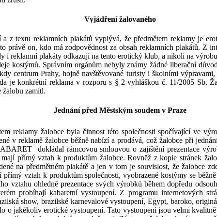
Vyjádření žalovaného
 a z textu
reklamních plakátů vyplývá, že před
mětem reklamy je ero
 to právě on, kdo má zodpovědnost za obsah reklamníc
h plakátů.
Z
in
 reklamní plakáty odkazují na tento erotický klub, a nikoli na výrob
prodeje kostýmů. Správním orgánům nebyly známy žádné liberační důvo
, kdy centrum Prahy, hojně navštěvované turisty i školními výpravami, 
a je konkrétní reklama v
rozporu s §
2
vyhlášk
o
u č. 11/2005 Sb.
Ža
 žalobu zamítl.
Jednání před Městským soudem v
Praze
em reklamy žalobce byla činnost této společnosti spočívající ve vý
ené v
reklamě žalobce běžně nabízí a prodává, což žalobce při jednán
 CABARET
dokládal rámcovou smlouvou o zajištění prezentace výr
 mají přímý vztah k
produktům žalobce.
Rovněž z kopie stránek žalo
dené na předmětném plakátě a jen v
tom je souvislost, že žalobc
í přímý vztah k
produktům společnosti, vyobrazené kostýmy
se běžně
ního
vztahu ohledně
prezentace svých výrobků během
dopředu
odsouhl
erém probíhají kabaretní vystoupení. Z
programu internetových strá
zilská show, brazilské karnevalové vystoupení, Egypt, baroko, originá
 šlo o jakékoliv erotické vystoupení. Tato vystoupení jsou velmi kvali