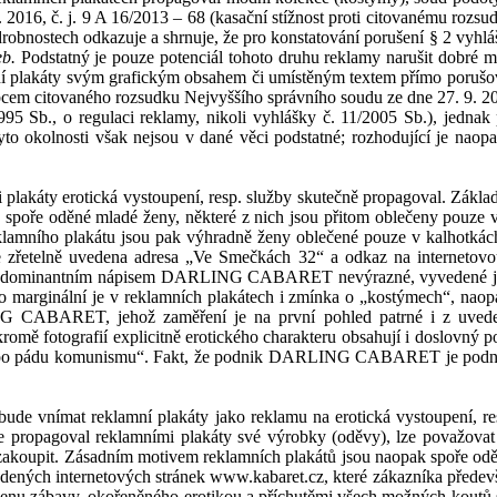
 2016, č.
j. 9 A 16/2013 – 68 (kasační stížnost proti citovanému roz
robnostech odkazuje a shrnuje, že pro konstatování porušení § 2
vyhl
á
eb.
Podstatný je pouze potenciál tohoto druhu reklamy narušit dobré mra
í plakáty
svým grafickým obsahem či umístěným textem přímo porušov
em citovaného rozsudku Nejvyššího správního soudu ze dne 27. 9. 200
95 Sb., o regulaci reklamy, nikoli vyhlášky č
. 11/2005 Sb.), jednak
to okolnosti však nejsou v
dané věci podstatné;
rozhodující je naop
i plakáty erotická vystoupení, resp. služby skutečně propagoval. Zákl
y spoře oděné mladé ženy, některé z
nich jsou přitom oblečeny pouze 
reklamního plakátu jsou pak výhradně ženy oblečené pouze v
kalhotkác
telně uvedena adresa „Ve Smečkách 32“ a odkaz na internetovou 
a dominantním nápisem DARLING CABARET nevýrazné, vyvedené jiným
marginální je v
reklamních plakátech i zmínka o „kostýmech“, nao
NG CABARET, jehož zaměření je na první pohled patrné i z uveden
 kromě fotografií explicitně erotického charakteru obsahují i doslovný
avu po pádu komunismu“. Fakt, že podnik DARLING CABARET je podnike
ude vnímat reklamní plakáty jako reklamu na erotická vystoupení, res
že propagoval reklamními plakáty své výrobky (oděvy), lze považovat
zakoupit.
Zásadním motivem reklamních plakátů jsou naopak spoře od
ených internetových stránek www.kabaret.cz, které zákazníka předevš
enu zábavy, okořeněného erotikou a příchutěmi všech možných koutů s