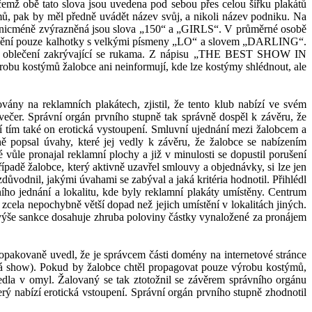
obě tato slova jsou uvedena pod sebou přes celou šířku plakátů
, pak by měl předně uvádět název svůj, a nikoli název podniku. Na
ě zvýrazněná jsou slova „150“ a „GIRLS“. V
průměrné osobě
ění pouze kalhotky s
velkými písmeny „LO“ a slovem „DARLING“.
oblečení zakrývající se rukama. Z
náp
isu „THE BEST SHOW IN
ýrobu kostýmů
žalobce
ani neinformují, kde lze kostýmy shlédnout, ale
 na reklamních plakátech, zjistil, že tento klub nabízí ve svém
ý večer. Správní orgán prvního stupně tak správně dospěl k
závěru, že
zí
tím také on
erotická
vystoupení. S
mluvní ujednání
mezi žalobcem a
ně
popsal úvahy, které jej vedly k
závěru, že žalobce se nabízením
 vůle pronajal reklamní plochy a již v
minulosti se dopustil porušení
řípadě žalobce
, který
aktivn
ě uzavřel smlouvy a objednávky,
si
lze
jen
zdůvodnil
, jakými úvahami se zabýval a jaká kritéria hodnotil. Přihlédl
ího j
ednání a lokalitu
, kde byly reklamní plakáty umístěny. Centrum
ít zcela nepochybně větší dopad než
jejich umístění v
lokalitách
jiných
.
výše sankce dosa
huje zhruba poloviny
částky
vynaložené
za pronájem
opakovaně uvedl, že je správcem části domény na internetové stránce
ká show)
. Pokud by žalobce chtěl propagovat pouze výrobu kostýmů,
edla v
omyl. Žalovaný
se
tak ztotožnil se
závěrem
správního orgánu
terý nabízí erotická vstoupení
. Správní orgán prvního stupně zhodnotil