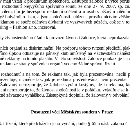
ky mají vztah k
produktům společnosti. Zástupce žalobce k
výtce poruš
Dle rozhodnutí Nejvyššího správního soudu ze dne
27. 9. 2007
, sp. z
 cílem, tím je bezesporu reklamní sdělení a u osob s
běžným cítění
yž bulvárního tisku, a jsou společnosti nabízena prostřednictvím větš
reklamou se spoře oděným dívkami ve vyzývavých pózách, což se v
to
ing – Fashion s.r.o. inzeroval.
oly živnostenského úřadu k
provozu živnosti žalobce, která neprokázala
ních orgánů za diskriminační. Na podporu tohoto tvrzení předložil pla
 přímo šipkou odkazuje na pánský klub umístěný na Václavském náměst
ně reklamy na tomto plakátu. V
této souvislosti žalobce
poukazuje
na d
 reklam ze strany správních orgánů vedeno žádné správní řízení.
ozhodnutí a na tom, že reklama tak, jak byla prezentována, necílí 
ezentuje, nicméně tak, jak je reklama prezentována, není prezentací 
Žalovaný nerozporuje, že žalobce vyrábí kostýmy, ale ta reklama, kter
ani nerozporuje to, že živnost společnosti je v
pořádku, vyjadřuje se k
ně závaznou vyhláškou. Zástupkyně doplnila, že žalovaný v
odvolání 
Posouzení věci Městským soudem v
Praze
i řízení, které předcházelo jeho vydání, podle § 65 a násl. zákona č.