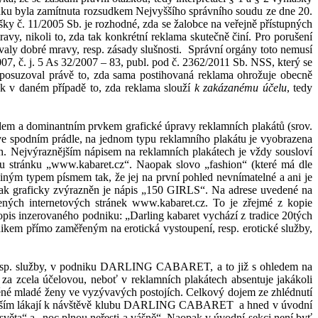
sudku byla zamítnuta rozsudkem Nejvyššího správního soudu ze dne 20.
šky č.
11/2005 Sb. je rozhodné
, zda se žalobce na veřejně přístupných
vy, nikoli to, zda tak konkrétní reklama skutečně činí. Pro porušení
aly dobré mravy, resp. zásady
slušnosti
.
Správní orgány toto nemusí
7, č. j. 5 As 32/2007 – 83
, publ. pod č.
2362/2011
Sb. NSS
, který se
posuzoval
právě to
, z
da sama
postihovaná reklama ohrožuje obecně
ak
v
daném případě
to, zda
reklama slouží
k
zakázanému účelu
, tedy
adem a dominantním prvkem grafické úpravy reklamních plakátů (srov.
ve spodním prádle, na
jednom typu reklamního plakátu je vyobrazena
h. Nejvýraznějším nápisem na reklamních plakátech je vždy sousloví
stránku „www.kabaret.cz“. Naopak slovo „fashion“ (které má dle
 typem písmem tak, že jej na první pohled nevnímatelné a ani je
pak graficky zvýrazněn je nápis „150 GIRLS“. Na adrese uvedené na
ých internetových stránek www.kabaret.cz. To je zřejmé z
kopie
 popis inzerovaného podniku: „Darling kabaret vychází z
tradice 20tých
m přímo zaměřeným na erotická vystoupení, resp. erotické služby,
p. služby, v
podniku DARLING CABARET, a to již s
ohledem na
 za zcela účelovou, neboť v
reklamních plakátech absentuje jakákoli
ěné mladé ženy ve vyzývavých postojích. Celkový dojem ze
zhlédnutí
ím lákají k
návštěvě klubu DARLING CABARET
a hned v
úvodní
věta“ a „noc plnou neřesti a vášně“. Naopak v
úvodní sekci není byť