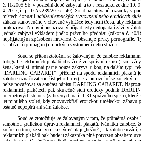
č. 11/2005 Sb. v
poslední době zabýval, a to v
rozsudku ze dne 19. 9.
4. 2017, č. j. 10 As 239/2016 – 40). Soud na citované rozsudky v
pod
místech dopustil
nabízení erotických vystoupení nebo erotických služ
zákazu stanoveného v citované vyhlášce tedy není třeba, aby reklamn
prokazovat.
Na nyní posuzovaný případ tedy nedopadají závěry žalobc
jednak
zabýval výkladem jiného právního předpisu (zákona č. 40/19
nepřijatelným způsobem mravnost či obsahuje prvky pornografie. Ty
k
nabízení (propagaci) erotických vystoupení nebo služeb.
Soud se přitom ztotožnil se žalovaným, že žalobce reklamním
fotografie reklamních plakátů obsažené ve správním spisu) jsou vžd
žena, která si intimní partie pouze zakrývá rukou, na dalším typu 
„DARLING CABARET“, přičemž na spodu reklamních plakátů je zře
žalobce označovat součást jeho firmy) je v
porovnání se zřetelným 
nelze považovat za součást nápisu DARLING CABARET. Naprosto 
reklamních plakátech pak skutečně sídlí erotický podnik DARLI
internetových stránek (založených na č. l. 31 správního spisu), které
let minulého století, kdy znovuvzkřísil erotickou uměleckou záb
ostatně nepopírá ani sám žalobce.
Soud se ztotožňuje se žalovaným v
tom, že průměrná osoba b
samotnou grafickou úpravu reklamních plakátů.
Námitku
žalobce, 
zmínka o tom, že se tyto „kostýmy“ dají „běžně“, jak žalobce uvádí, 
reklamních plakátů pak bude u zákazníka plně potvrzen obsahem uved
sekci (sekce „O nás“) mu slibují „možnost ochutnat z
připraveného m