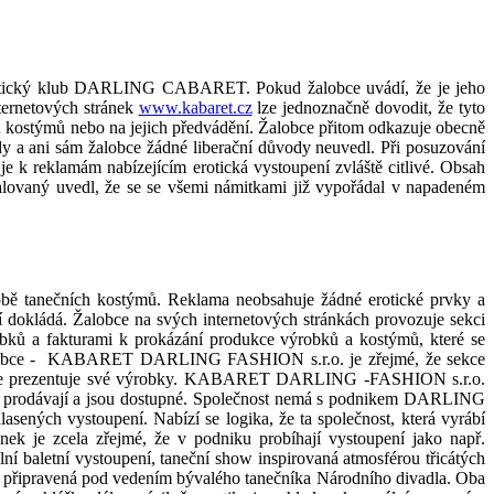
tický klub
DARL
ING CABARET
. Pokud žalobce uvádí, že je jeho
ternetových stránek
www.kabaret.cz
lze jednoznačně dovodit, že tyto
u kostýmů nebo na jejich předvádění. Žalobce přitom odkazuje obecně
dy a ani sám žalobce žádné liberační důvody neuvedl. Při posuzování
je k
reklamám nabízejícím erotická vystoupení zvláště citlivé. Obsah
lovaný uvedl, že se se všemi námitkami již vypořádal v
napadeném
robě tanečních kostýmů. Reklama neobsahuje žádné erotické prvky a
í dokládá. Žalobce na svých internetových stránkách provozuje sekci
obků a fakturami k
prokázání produkce
výrobků a kostýmů
, které se
bce -
KABARET DARLING FASHION s.r.o. je zřejmé, že sekce
e zde prezentuje své výrobky. KABARET DARLING -FASHION s.r.o.
 prodávají a jsou dostupné. Společnost nemá s
podnikem
DARLING
asených vystoupení. Nabízí se logika, že ta společnost, která vyrábí
nek je zcela zřejmé, že v
podniku probíhají vystoupení jako např.
lní baletní vystoupení, taneční show inspirovaná atmosférou třicátých
tně připravená pod vedením bývalého tanečníka Národního divadla. Oba