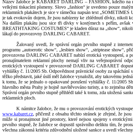
N
ázev žalobce je KA
BARET DARLING – FASHION
, kdežto na 
velkými tiskacími písmeny. Slovo „fashion“ je uvedeno pouze malý
reklamních plakátech je sice v
rámečku napsán text „SOMETIMES
je tak evokován dojem, že jsou nabízeny ke zhlédnutí dívky,
nikoli k
Na dalším plakátu jsou sice tři dívky v
kostýmech s
peřím, avšak 
BREATHTAK
ING COSTUMES“ je kladen důraz na „show“, nikoli na
lákají do provozovny DARLING CABARET.
Žalovaný uvedl, že správní orgán prvního stupně z
interne
programu „a
utoerotic show“, „lesbien show“, „striptease show“, př
provozovna DARLING CABARET nabízí erotická vystoupení
,
a po
pronajímatelem reklamní plochy nemají
vliv na veřejnoprávní odpo
erotických vystoupení v
provozovně DARLING CABARET dopustil 
vyhlášky č. 11/2005 Sb. Odpovědnost právnické osoby za spáchání sp
těžko představit, jaké
úsilí měl žalobce vynaložit, aby takovému jedná
k
tomu, že se jednalo o opakované porušení vyhlášky č. 11/2005 Sb
hlavního města Prahy je hojně navštěvováno turisty, a to zejména dět
Správní orgán prvního stupně přihlédl také
k
tomu, zda uložená sankc
reklamních ploch.
K
námitce žalobce, že mu o provozování erotických vystoupen
www.kabaret.cz
, přičemž z
obsahu těchto stránek je zřejmé, že jsou
může si pronajmout jiné prostory, které nejsou spojeny s
erotickými
prvního stupně
, že žalobce se dopustil správního deliktu tím, ž
všechna zákonná kritéria
zdůvodnění
uložené sankce a uvedl všechny