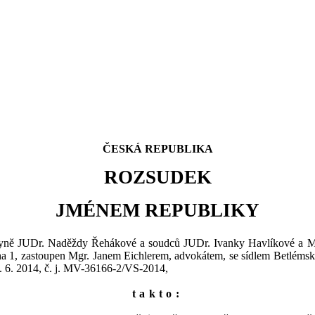
ČESKÁ REPUBLIKA
ROZSUDEK
JMÉNEM REPUBLIKY
yně JUDr. Naděždy Řehákové a
soudců JUDr. Ivanky Havlíkové a M
ha 1
, zastoupen Mgr. Janem Eichlerem, advokátem, se sídlem Betlémsk
 6. 2014, č.
j.
MV-36166-2/VS-2014,
takto: