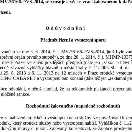
. MV-36166-2/VS-2014
,
se zrušuje a věc se vrací žalovanému k
dalš
ízení.
Odůvodnění
Předmět řízení a vymezení sporu
ovaného ze dne 3.
6.
2014, č. j. MV-36166-2/VS-2014, jímž bylo zam
správní orgán prvního stupně“), ze dne 28. 1. 2014, č. j. MHMP-133
 městě Praze, ve znění pozdějších předpisů (dále jen „zákon o hlavn
ecně závazné vyhlášky hlavního města Prahy č. 11/2005 Sb.
hl. m. 
i 29. 8. 2013 a 6. 11. 2013
na
12 místech v
Praze erotická vystoup
u DARLING CABARET a
vystoupení tam konaná
(dále též jen „reklamní pl
obce odvolání, v
němž
namítal,
že na reklamních plakátech prezentuj
 uložené sankce
.
Rozhodnutí žalovaného (napadené rozhodnutí)
že
za nabízení erotického vystoupení nebo služby lze považovat i inzer
odnik, který erotické služby nebo vystoupení nabízí.
V
yhláškou č. 11/2
dobrými mravy či nikoli. Žalovaný konstatova
l, že žalobce prostř