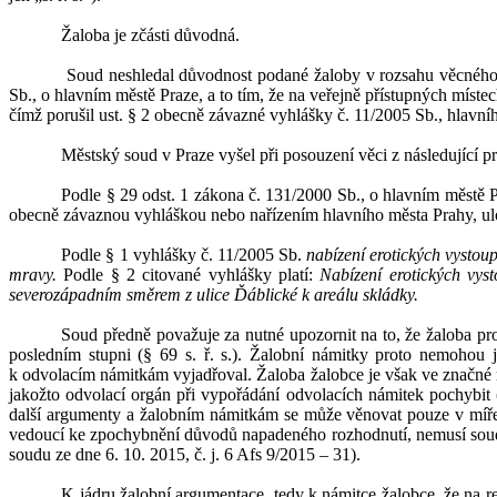
Žaloba je zčásti důvodná.
Soud neshledal důvodnost podané žaloby v
rozsahu věcného
Sb., o hlavním městě Praze, a to tím, že na veřejně přístupných míste
čímž porušil ust.
§ 2 obecně závazné vyhlášky č. 11/2005 Sb., hlavní
Městský soud v
Praze vyšel při posouzení věci z
následující p
Podle § 29 odst. 1 zákona č. 131/2000 Sb., o hlavním městě 
obecně závaznou vyhláškou nebo nařízením hlavního města Prahy, ulo
Podle § 1 vyhlášky č. 11/2005 Sb.
n
abízení erotických vystou
mravy.
Podle § 2 citované vyhlášky platí:
Nabízení erotických vys
severozápadním směrem z ulice Ďáblické k areálu skládky.
Soud předně považuje za nutné upozornit na to
, že
žaloba pro
posledním stupn
i (§ 69 s. ř. s.). Žalobní
námitky
proto
nemohou je
k
odvolacím námitkám vyjadřoval
.
Žaloba žalobce je však ve značné 
jakožto odvolací orgán při vypořádání odvolacích námitek pochybit (s
další argumenty a žalobním námitkám se může věnovat
pouze v
míř
vedoucí ke zpo
chybnění důvodů napadeného rozhodnutí
, nemusí soud
soudu ze dne 6. 10. 2015, č. j. 6 Afs 9/2015 – 31).
K
jádru žalobní argumentace, tedy k
námitce žalobce, že na 