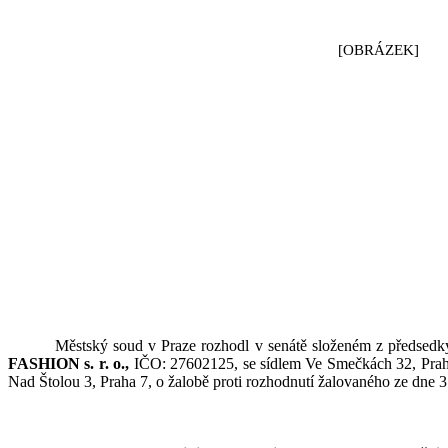
[OBRÁZEK]
Městský soud v
Praze rozhodl v
senátě složeném z
předsedk
FASHION s. r. o.,
IČ
O
: 27602125
,
se sídlem Ve Smečkách 32, Pra
Nad Štolou 3, Praha 7, o
žalobě proti rozhodnutí žalovaného ze dne 3.