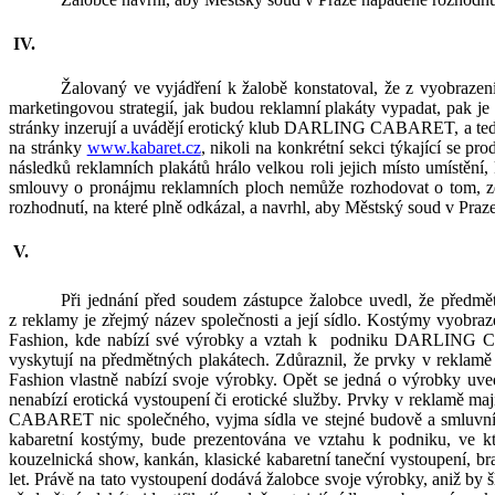
Žalovaný ve vyjádření k
žalobě
konstatoval
, že z
vyobrazení
marketingovou strategií, jak budou reklam
ní plakáty vypadat, pak j
e
stránky inzerují a uvádějí erotický klub DARLING CABARET, a tedy i
na stránky
www.kabaret.cz
, nikoli na konkrétní sekci týkající se 
následků reklamních plakátů hrálo velkou roli jejich místo umístění
smlouvy o pronájmu reklamních ploch nemůže rozhodovat o tom, zd
rozhodnutí, na které plně odkázal, a navrhl, aby Městský soud v
Praze
Při jednání před soudem zástupce žalobce
uvedl, že předmět
z
reklamy je zřejmý název společnosti a její sídlo. Kostýmy vyobraz
Fashion, kde nabízí své výrobky a vztah k
podniku DARLING
vyskytují na předmětných plakátech.
Zdůraznil, že prvky v
reklamě
Fashion vlastně
nabízí svoje
výrobky. Opět se jedná o výrobky uve
nenabízí erotická vystoupení či erotické služby. Prvky v
reklamě maj
CABARET
nic společného, vyjma sídla ve stejné budově a smluv
kabaretní kostýmy, bude prezentována ve vztahu k podniku, ve kt
kouzelnická show, kankán, klasické kabaretní taneční vystoupení, bra
let. Právě na tato vystoupení dodává žalobce svoje výrobky, aniž by