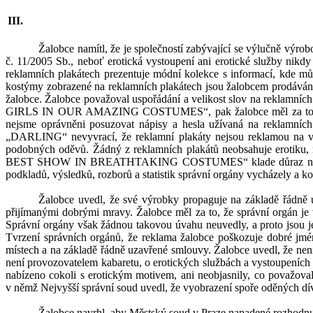
Žalobce
namítl
, že je společností zabývající se výlučně
výrobo
č. 11/2005 Sb., neboť erotická vystoupení ani erotické služby nikdy
reklamních plakátech
prezentuje módní kolekce s informací
, kde mů
kostýmy zobrazené na reklamních p
lakátech jsou žalobcem prodáv
žalobce. Žalobce považoval uspořádání a velikost slov na reklam
GIRLS IN OUR AMAZING COSTUMES“, pak žalobce měl za to, že te
nejsme oprávněni posuzovat nápisy a hesla užívaná na reklamních
„DARLING“ nevyvrací, že reklamní plakáty nejsou reklamou na výro
podobných oděvů. Žádný z
reklamních plakátů neobsahuje erotiku,
BEST SHOW IN BREATHTAKING COSTUMES“ klade důraz na slovo 
podkladů, výsledků, rozborů a statistik správní orgány vycházely a 
Žalobce uvedl, že své výrobky propaguje na základě řádně
přijímanými dobrými mravy. Žalobce měl za to, že správní orgán je 
Správní orgány však žádnou takovou úvahu neuvedly, a proto jsou jej
Tvrzení
správních orgánů, že reklama žalobce poškozuje dobré jmé
místech a na základě řádně uzavřené smlouvy. Žalobce uvedl, že nen
není provozovatelem kabaretu, o erotických službách a vystoupeních 
nabízeno cokoli s
erotickým motivem, ani neobjasnily, co považov
v
němž Nejvyšší správní soud uvedl, že vyobrazení spoře oděných dí
Žalobce navrhl, aby Městský soud v
Praze napadené rozhodnut