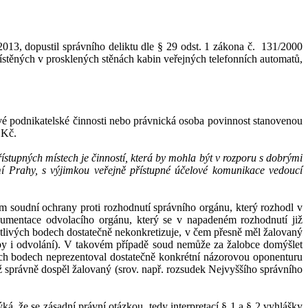
013, dopustil správního deliktu dle § 29 odst. 1 zákona č.
131/2000
ístěných v
prosklených stěnách kabin veřejných telefonních automatů,
vé podnikatelské činnosti nebo právnická osoba povinnost stanovenou
 Kč.
ístupných místech je činností, která by mohla být v rozporu s dobrými
í Prahy, s
výjimkou veřejně přístupné účelové komunikace vedoucí
m soudní ochrany proti rozhodnutí s
právní
ho
orgán
u
, který rozhodl v
gumentace odvolacího orgánu, který se v
napadeném rozhodnutí již
otlivých bodech dostatečně nekonkretizuje, v
čem přesně měl žalovaný
by i odvolání). V
takovém případě soud
nemůže
za žalobce domýšlet
ch bodech neprezentoval
dostatečně
konkrétní názorovou oponenturu
iž správně dospěl
žalovaný (srov. např. rozsudek Nejvyššího správního
ýká, že se zásadní prá
vní otázkou, tedy interpretací §
1 a § 2 vyhlášky