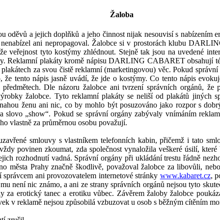
Žaloba
u oděvů a jejich doplňků a
jeho činnost nijak nesouvisí s
nabízením er
 nenabízel ani nepropagoval. Žalo
bce si v
prostorách klubu DARL
že veřejnost tyto kostýmy zhlédnout.
Stejně tak jsou na uvedené inte
ány. Reklamní plakáty kromě nápisu DARLING CABARET obsahují též 
ních plakátech za svou čistě reklamní (marketingovou) věc. Pokud
nto nápis jasně uvádí, že jde o kostýmy. Co tento nápis evokuj
 předmětech. Dle názoru žalobce ani tvrzení správních orgánů, že 
bky žalobce. Tyto reklamní plakáty se neliší od plakátů jiných spo
 nahou ženu ani nic, co by mohlo být posuzováno jako rozpor s
dobr
„show“. Pokud se správní orgány zabývaly vnímáním reklamní
koho vlastně za průměrnou osobu považují.
 uzavřené smlouvy s
vlastníkem telefonních kabin, přičemž i tato sm
vždy povinen zkoumat, zda společnost vynaložila veškeré úsilí, které
ich rozhodnutí vadná. Správní orgány při ukládání trestu řádně nezhodn
no města Prahy značně škodlivě, považoval žalobce za libovůli, nebo
í správcem ani provozovatelem internetové stránky
www.kabaret.cz
,
po
mu není nic známo, a ani ze strany správních orgánů nejsou tyto skute
aly
za erotický tanec a erotiku vůbec.
Závěrem žaloby
žalobce
poukáz
vek
v reklamě
nejsou způsobilá vzbuzovat u osob s
běžným cítěním mor
í zrušil.