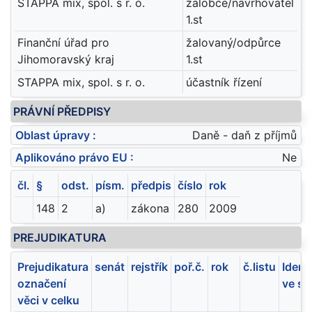
STAPPA mix, spol. s r. o.
žalobce/navrhovatel
1.st
Finanční úřad pro
žalovaný/odpůrce
Jihomoravský kraj
1.st
STAPPA mix, spol. s r. o.
účastník řízení
PRÁVNÍ PŘEDPISY
Oblast úpravy :
Daně - daň z příjmů
Aplikováno právo EU :
Ne
čl.
§
odst.
písm.
předpis
číslo
rok
148
2
a)
zákona
280
2009
PREJUDIKATURA
Prejudikatura
senát
rejstřík
poř.č.
rok
č.listu
Ident
označení
ve sb
věci v celku