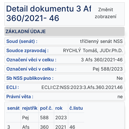
Detail dokumentu 3 Afs
Změnit
360/2021- 46
zobrazení
ZÁKLADNÍ ÚDAJE
Soud (senát) :
tříčlenný senát NSS
Soudce zpravodaj :
RYCHLÝ Tomáš, JUDr.Ph.D.
Označení věci v celku :
3 Afs 360/2021-46
Označení věci v celku :
Pej 588/2023
Sb NSS publikováno :
Ne
ECLI :
ECLI:CZ:NSS:2023:3.Afs.360.2021.46
Právní věta :
ne
senát
rejstřík
poř.č.
rok
č.listu
Pej
588
2023
3
Afs
360
2021
46