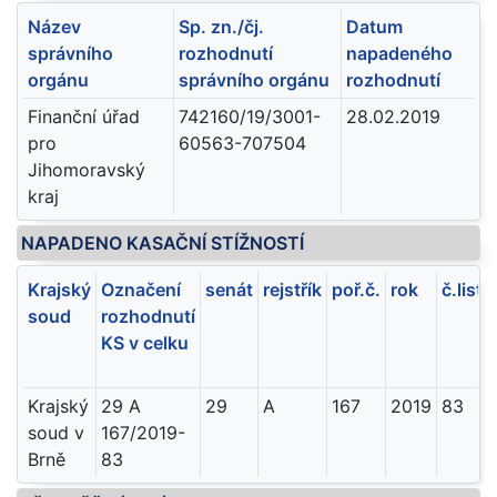
Název
Sp. zn./čj.
Datum
správního
rozhodnutí
napadeného
orgánu
správního orgánu
rozhodnutí
Finanční úřad
742160/19/3001-
28.02.2019
pro
60563-707504
Jihomoravský
kraj
NAPADENO KASAČNÍ STÍŽNOSTÍ
Krajský
Označení
senát
rejstřík
poř.č.
rok
č.listu
soud
rozhodnutí
KS v celku
Krajský
29 A
29
A
167
2019
83
soud v
167/2019-
Brně
83