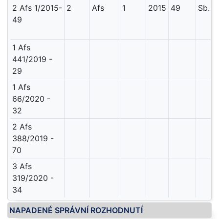
2 Afs 1/2015-
2
Afs
1
2015
49
Sb. 
49
1 Afs
441/2019 -
29
1 Afs
66/2020 -
32
2 Afs
388/2019 -
70
3 Afs
319/2020 -
34
NAPADENÉ SPRÁVNÍ ROZHODNUTÍ