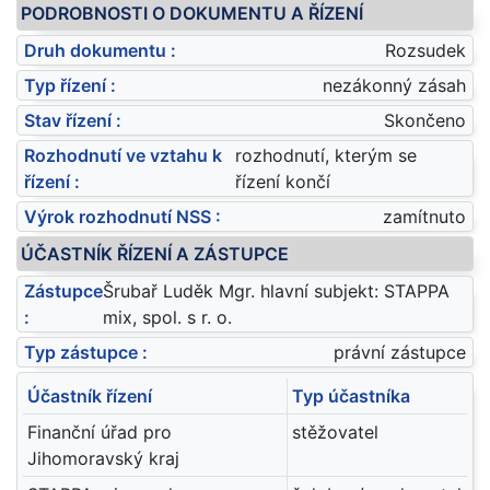
PODROBNOSTI O DOKUMENTU A ŘÍZENÍ
Druh dokumentu :
Rozsudek
Typ řízení :
nezákonný zásah
Stav řízení :
Skončeno
Rozhodnutí ve vztahu k
rozhodnutí, kterým se
řízení :
řízení končí
Výrok rozhodnutí NSS :
zamítnuto
ÚČASTNÍK ŘÍZENÍ A ZÁSTUPCE
Zástupce
Šrubař Luděk Mgr. hlavní subjekt: STAPPA
:
mix, spol. s r. o.
Typ zástupce :
právní zástupce
Účastník řízení
Typ účastníka
Finanční úřad pro
stěžovatel
Jihomoravský kraj