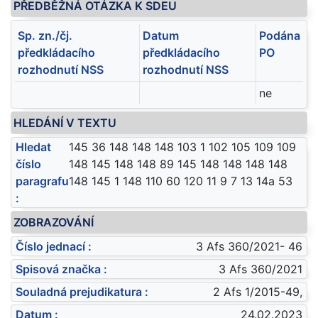
PŘEDBĚŽNÁ OTÁZKA K SDEU
Sp. zn./čj.
Datum
Podána
předkládacího
předkládacího
PO
rozhodnutí NSS
rozhodnutí NSS
ne
HLEDÁNÍ V TEXTU
Hledat
145 36 148 148 148 103 1 102 105 109 109
číslo
148 145 148 148 89 145 148 148 148 148
paragrafu
148 145 1 148 110 60 120 11 9 7 13 14a 53
:
ZOBRAZOVÁNÍ
Číslo jednací :
3 Afs 360/2021- 46
Spisová značka :
3 Afs 360/2021
Souladná prejudikatura :
2 Afs 1/2015-49,
Datum :
24.02.2023