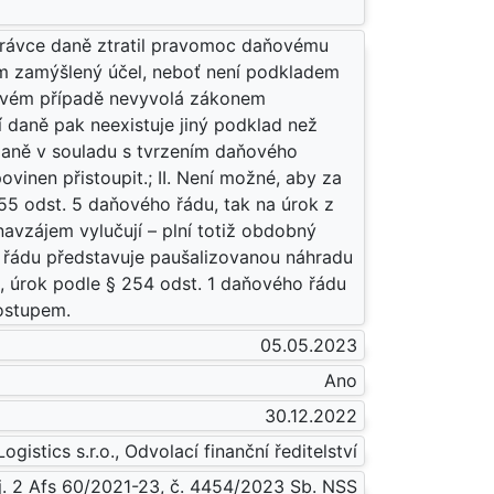
správce daně ztratil pravomoc daňovému
nem zamýšlený účel, neboť není podkladem
kovém případě nevyvolá zákonem
í daně pak neexistuje jiný podklad než
aně v souladu s tvrzením daňového
vinen přistoupit.; II. Není možné, aby za
155 odst. 5 daňového řádu, tak na úrok z
avzájem vylučují – plní totiž obdobný
o řádu představuje paušalizovanou náhradu
úrok podle § 254 odst. 1 daňového řádu
ostupem.
05.05.2023
Ano
30.12.2022
ogistics s.r.o., Odvolací finanční ředitelství
j. 2 Afs 60/2021-23, č. 4454/2023 Sb. NSS