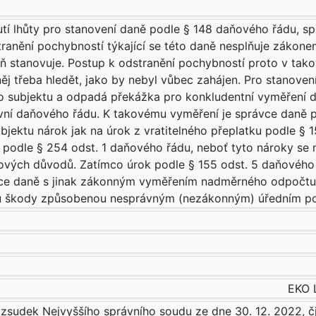
nutí lhůty pro stanovení daně podle § 148 daňového řádu, 
tranění pochybností týkající se této daně nesplňuje záko
aň stanovuje. Postup k odstranění pochybností proto v ta
ěj třeba hledět, jako by nebyl vůbec zahájen. Pro stanoven
 subjektu a odpadá překážka pro konkludentní vyměření d
rvní daňového řádu. K takovému vyměření je správce daně po
bjektu nárok jak na úrok z vratitelného přeplatku podle § 
odle § 254 odst. 1 daňového řádu, neboť tyto nároky se n
utkových důvodů. Zatímco úrok podle § 155 odst. 5 daňovéh
e daně s jinak zákonným vyměřením nadměrného odpočtu, 
du škody způsobenou nesprávným (nezákonným) úředním p
EKO L
ozsudek Nejvyššího správního soudu ze dne 30. 12. 2022, č