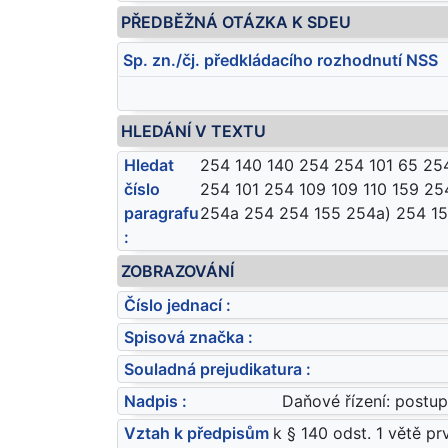
PŘEDBĚŽNÁ OTÁZKA K SDEU
Sp. zn./čj. předkládacího rozhodnutí NSS
HLEDÁNÍ V TEXTU
Hledat
254 140 140 254 254 101 65 25
číslo
254 101 254 109 109 110 159 25
paragrafu
254a 254 254 155 254a) 254 15
:
ZOBRAZOVÁNÍ
Číslo jednací :
Spisová značka :
Souladná prejudikatura :
Nadpis :
Daňové řízení: postup
Vztah k předpisům
k § 140 odst. 1 větě p