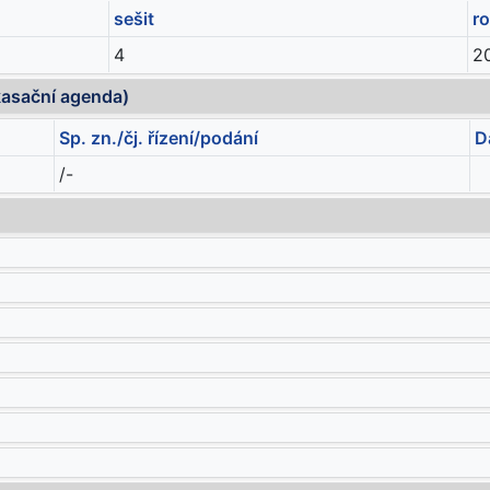
sešit
r
4
2
kasační agenda)
Sp. zn./čj. řízení/podání
D
/-