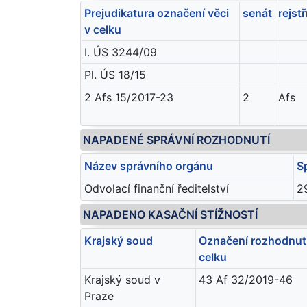
Prejudikatura označení věci
senát
rejstř
v celku
I. ÚS 3244/09
Pl. ÚS 18/15
2 Afs 15/2017-23
2
Afs
NAPADENÉ SPRÁVNÍ ROZHODNUTÍ
Název správního orgánu
S
Odvolací finanční ředitelství
2
NAPADENO KASAČNÍ STÍŽNOSTÍ
Krajský soud
Označení rozhodnutí
celku
Krajský soud v
43 Af 32/2019-46
Praze