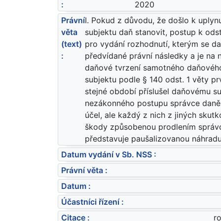
:
2020
Právní
I. Pokud z důvodu, že došlo k uply
věta
subjektu daň stanovit, postup k ods
(text)
pro vydání rozhodnutí, kterým se d
:
předvídané právní následky a je na n
daňové tvrzení samotného daňového
subjektu podle § 140 odst. 1 věty p
stejné období příslušel daňovému su
nezákonného postupu správce daně p
účel, ale každý z nich z jiných sk
škody způsobenou prodlením správc
představuje paušalizovanou náhra
Datum vydání v Sb. NSS :
Právní věta :
Datum :
Účastníci řízení :
Citace :
r