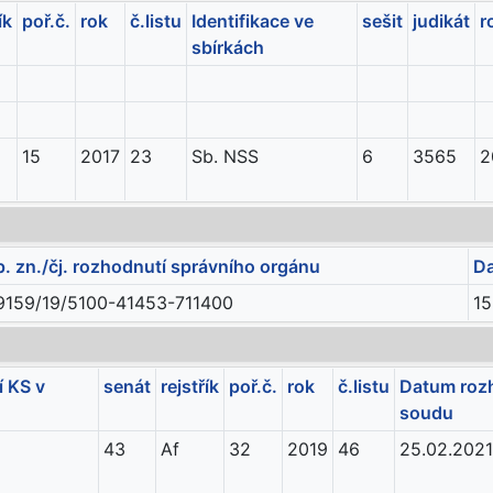
ík
poř.č.
rok
č.listu
Identifikace ve
sešit
judikát
r
sbírkách
15
2017
23
Sb. NSS
6
3565
2
p. zn./čj. rozhodnutí správního orgánu
Da
9159/19/5100-41453-711400
15
 KS v
senát
rejstřík
poř.č.
rok
č.listu
Datum rozh
soudu
43
Af
32
2019
46
25.02.2021