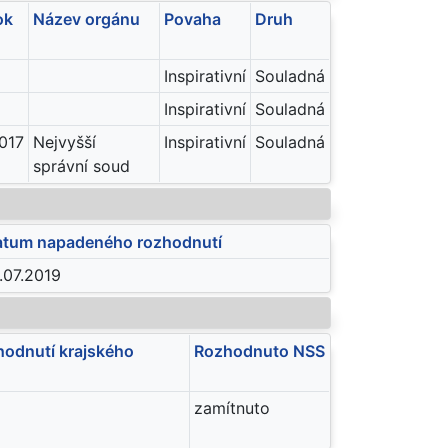
ok
Název orgánu
Povaha
Druh
Inspirativní
Souladná
Inspirativní
Souladná
017
Nejvyšší
Inspirativní
Souladná
správní soud
tum napadeného rozhodnutí
.07.2019
odnutí krajského
Rozhodnuto NSS
zamítnuto