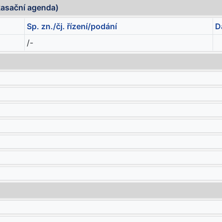
kasační agenda)
Sp. zn./čj. řízení/podání
D
/-