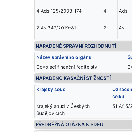
4 Ads 125/2008-174
4
Ads
2 As 347/2019-81
2
As
NAPADENÉ SPRÁVNÍ ROZHODNUTÍ
Název správního orgánu
S
Odvolací finanční ředitelství
3
NAPADENO KASAČNÍ STÍŽNOSTÍ
Krajský soud
Označení
celku
Krajský soud v Českých
51 Af 5/
Budějovicích
PŘEDBĚŽNÁ OTÁZKA K SDEU