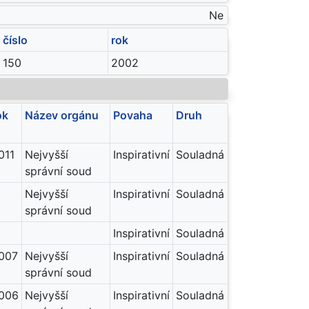
Ne
číslo
rok
150
2002
ok
Název orgánu
Povaha
Druh
011
Nejvyšší
Inspirativní
Souladná
správní soud
Nejvyšší
Inspirativní
Souladná
správní soud
Inspirativní
Souladná
007
Nejvyšší
Inspirativní
Souladná
správní soud
006
Nejvyšší
Inspirativní
Souladná