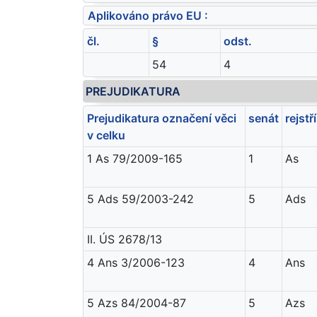
Aplikováno právo EU :
čl.
§
odst.
54
4
PREJUDIKATURA
Prejudikatura označení věci
senát
rejstř
v celku
1 As 79/2009-165
1
As
5 Ads 59/2003-242
5
Ads
II. ÚS 2678/13
4 Ans 3/2006-123
4
Ans
5 Azs 84/2004-87
5
Azs