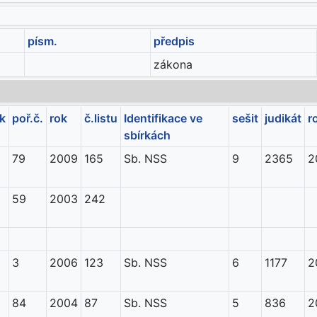
písm.
předpis
zákona
ík
poř.č.
rok
č.listu
Identifikace ve
sešit
judikát
r
sbírkách
79
2009
165
Sb. NSS
9
2365
2
59
2003
242
3
2006
123
Sb. NSS
6
1177
2
84
2004
87
Sb. NSS
5
836
2