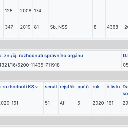
125
2008
174
347
2019
81
Sb. NSS
8
4368
2
p. zn./čj. rozhodnutí správního orgánu
Da
4321/16/5200-11435-711918
05
 rozhodnutí KS v
senát
rejstřík
poř.č.
rok
č.listu
Da
s
2020-161
51
Af
5
2020
161
29