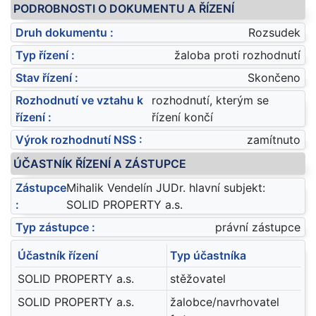
PODROBNOSTI O DOKUMENTU A ŘÍZENÍ
Druh dokumentu :
Rozsudek
Typ řízení :
žaloba proti rozhodnutí
Stav řízení :
Skončeno
Rozhodnutí ve vztahu k
rozhodnutí, kterým se
řízení :
řízení končí
Výrok rozhodnutí NSS :
zamítnuto
ÚČASTNÍK ŘÍZENÍ A ZÁSTUPCE
Zástupce
Mihalik Vendelín JUDr. hlavní subjekt:
:
SOLID PROPERTY a.s.
Typ zástupce :
právní zástupce
Účastník řízení
Typ účastníka
SOLID PROPERTY a.s.
stěžovatel
SOLID PROPERTY a.s.
žalobce/navrhovatel