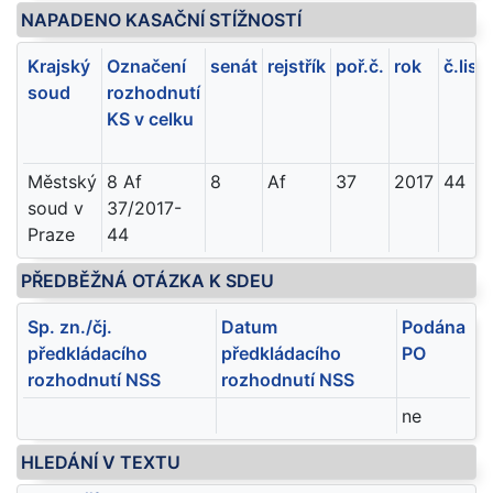
NAPADENO KASAČNÍ STÍŽNOSTÍ
Krajský
Označení
senát
rejstřík
poř.č.
rok
č.list
soud
rozhodnutí
KS v celku
Městský
8 Af
8
Af
37
2017
44
soud v
37/2017-
Praze
44
PŘEDBĚŽNÁ OTÁZKA K SDEU
Sp. zn./čj.
Datum
Podána
předkládacího
předkládacího
PO
rozhodnutí NSS
rozhodnutí NSS
ne
HLEDÁNÍ V TEXTU