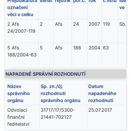
Prejudikatura
senát
rejstřík
poř.č.
rok
č.listu
Ident
označení
ve sb
věci v celku
2 Afs
2
Afs
24
2007
119
Sb. 
24/2007-119
5 Afs
5
Afs
188
2004
63
188/2004-63
NAPADENÉ SPRÁVNÍ ROZHODNUTÍ
Název
Sp. zn./čj.
Datum
správního
rozhodnutí
napadeného
orgánu
správního orgánu
rozhodnutí
Odvolací
31717/17/5300-
25.07.2017
finanční
21441-702127
ředitelství