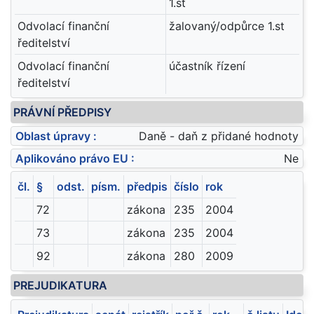
1.st
Odvolací finanční
žalovaný/odpůrce 1.st
ředitelství
Odvolací finanční
účastník řízení
ředitelství
PRÁVNÍ PŘEDPISY
Oblast úpravy :
Daně - daň z přidané hodnoty
Aplikováno právo EU :
Ne
čl.
§
odst.
písm.
předpis
číslo
rok
72
zákona
235
2004
73
zákona
235
2004
92
zákona
280
2009
PREJUDIKATURA