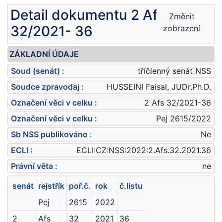
Detail dokumentu 2 Afs
Změnit
32/2021- 36
zobrazení
ZÁKLADNÍ ÚDAJE
Soud (senát) :
tříčlenný senát NSS
Soudce zpravodaj :
HUSSEINI Faisal, JUDr.Ph.D.
Označení věci v celku :
2 Afs 32/2021-36
Označení věci v celku :
Pej 2615/2022
Sb NSS publikováno :
Ne
ECLI :
ECLI:CZ:NSS:2022:2.Afs.32.2021.36
Právní věta :
ne
senát
rejstřík
poř.č.
rok
č.listu
Pej
2615
2022
2
Afs
32
2021
36