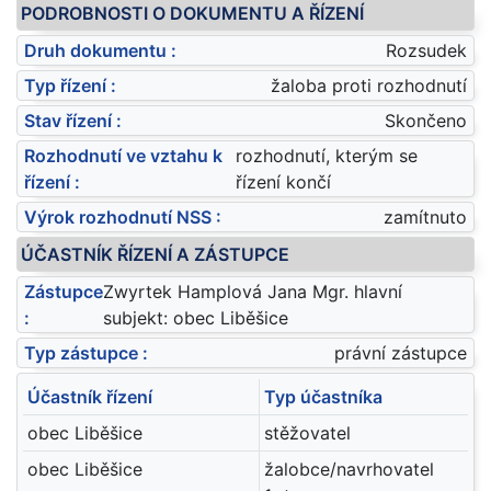
PODROBNOSTI O DOKUMENTU A ŘÍZENÍ
Druh dokumentu :
Rozsudek
Typ řízení :
žaloba proti rozhodnutí
Stav řízení :
Skončeno
Rozhodnutí ve vztahu k
rozhodnutí, kterým se
řízení :
řízení končí
Výrok rozhodnutí NSS :
zamítnuto
ÚČASTNÍK ŘÍZENÍ A ZÁSTUPCE
Zástupce
Zwyrtek Hamplová Jana Mgr. hlavní
:
subjekt: obec Liběšice
Typ zástupce :
právní zástupce
Účastník řízení
Typ účastníka
obec Liběšice
stěžovatel
obec Liběšice
žalobce/navrhovatel