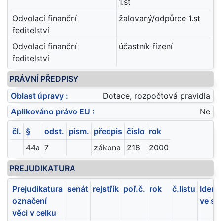
1.st
Odvolací finanční
žalovaný/odpůrce 1.st
ředitelství
Odvolací finanční
účastník řízení
ředitelství
PRÁVNÍ PŘEDPISY
Oblast úpravy :
Dotace, rozpočtová pravidla
Aplikováno právo EU :
Ne
čl.
§
odst.
písm.
předpis
číslo
rok
44a
7
zákona
218
2000
PREJUDIKATURA
Prejudikatura
senát
rejstřík
poř.č.
rok
č.listu
Ident
označení
ve sb
věci v celku