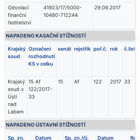
Odvolací
41923/17/5000-
29.09.2017
finanční
10480-712244
ředitelství
NAPADENO KASAČNÍ STÍŽNOSTÍ
Krajský
Označení
senát
rejstřík
poř.č.
rok
č.listu
soud
rozhodnutí
KS v celku
Krajský
15 Af
15
Af
122
2017
33
soud v
122/2017-
Ústí
33
nad
Labem
NAPADENO ÚSTAVNÍ STÍŽNOSTÍ
Sp. zn.
Datum
Sp. zn./čj.
Datum
Roz