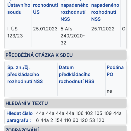
Ústavního
rozhodnutí
napadeného
napadeného
soudu
ÚS
rozhodnutí
rozhodnutí
NSS
NSS
I. ÚS
25.01.2023
5 Afs
25.11.2022
Odm
123/23
240/2020-
32
PŘEDBĚŽNÁ OTÁZKA K SDEU
Sp. zn./čj.
Datum
Podána
předkládacího
předkládacího
PO
rozhodnutí NSS
rozhodnutí NSS
ne
HLEDÁNÍ V TEXTU
Hledat číslo
44a 44a 44a 44a 106 102 105 109 44a
paragrafu :
6 44a 2 154 110 60 120 53 120
ZOBRAZOVÁNÍ