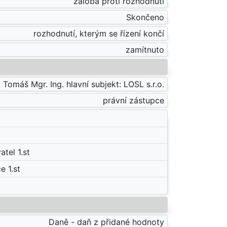
žaloba proti rozhodnutí
Skončeno
rozhodnutí, kterým se řízení končí
zamítnuto
Tomáš Mgr. Ing. hlavní subjekt: LOSL s.r.o.
právní zástupce
tel 1.st
e 1.st
Daně - daň z přidané hodnoty