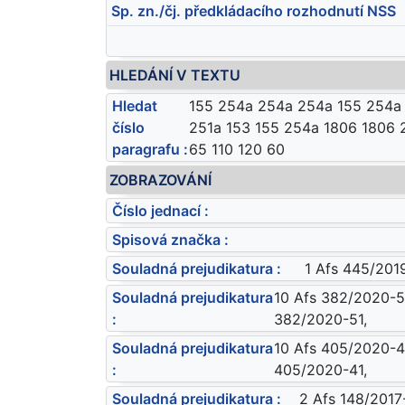
Sp. zn./čj. předkládacího rozhodnutí NSS
HLEDÁNÍ V TEXTU
Hledat
155 254a 254a 254a 155 254a 
číslo
251a 153 155 254a 1806 1806 
paragrafu :
65 110 120 60
ZOBRAZOVÁNÍ
Číslo jednací :
Spisová značka :
Souladná prejudikatura :
1 Afs 445/2019
Souladná prejudikatura
10 Afs 382/2020-51
:
382/2020-51,
Souladná prejudikatura
10 Afs 405/2020-41
:
405/2020-41,
Souladná prejudikatura :
2 Afs 148/2017