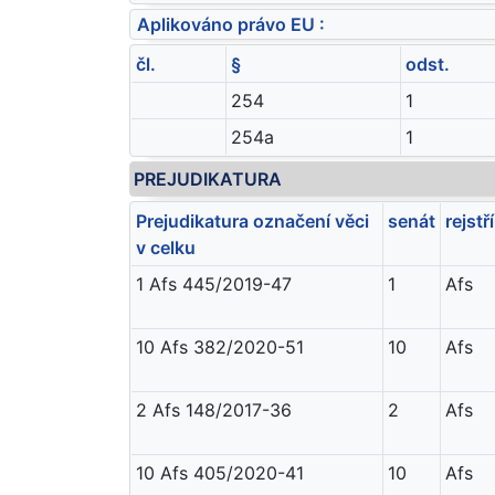
Aplikováno právo EU :
čl.
§
odst.
254
1
254a
1
PREJUDIKATURA
Prejudikatura označení věci
senát
rejstř
v celku
1 Afs 445/2019-47
1
Afs
10 Afs 382/2020-51
10
Afs
2 Afs 148/2017-36
2
Afs
10 Afs 405/2020-41
10
Afs