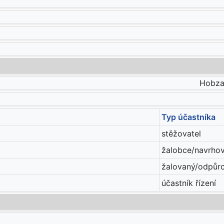
Hobza 
Typ účastníka
stěžovatel
žalobce/navrhova
žalovaný/odpůrc
účastník řízení