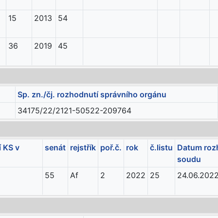
15
2013
54
36
2019
45
Sp. zn./čj. rozhodnutí správního orgánu
34175/22/2121-50522-209764
 KS v
senát
rejstřík
poř.č.
rok
č.listu
Datum roz
soudu
55
Af
2
2022
25
24.06.202