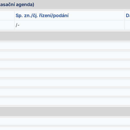
kasační agenda)
Sp. zn./čj. řízení/podání
D
/-