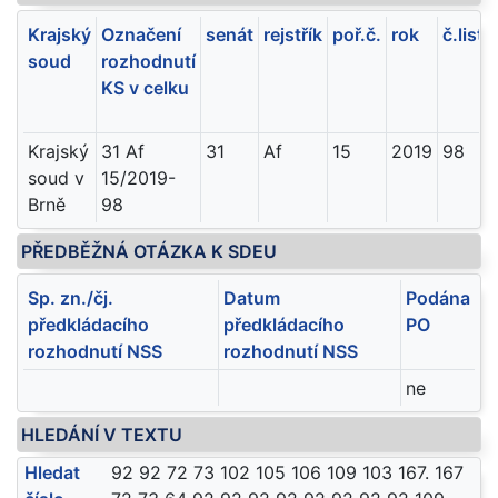
Krajský
Označení
senát
rejstřík
poř.č.
rok
č.listu
soud
rozhodnutí
KS v celku
Krajský
31 Af
31
Af
15
2019
98
soud v
15/2019-
Brně
98
PŘEDBĚŽNÁ OTÁZKA K SDEU
Sp. zn./čj.
Datum
Podána
předkládacího
předkládacího
PO
rozhodnutí NSS
rozhodnutí NSS
ne
HLEDÁNÍ V TEXTU
Hledat
92 92 72 73 102 105 106 109 103 167. 167