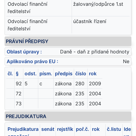
Odvolací finanční
žalovaný/odpůrce 1.st
ředitelství
Odvolací finanční
účastník řízení
ředitelství
PRÁVNÍ PŘEDPISY
Oblast úpravy :
Daně - daň z přidané hodnoty
Aplikováno právo EU :
Ne
čl.
§
odst.
písm.
předpis
číslo
rok
92
5
c
zákona
280
2009
72
zákona
235
2004
73
zákona
235
2004
PREJUDIKATURA
Prejudikatura
senát
rejstřík
poř.č.
rok
č.listu
Ident