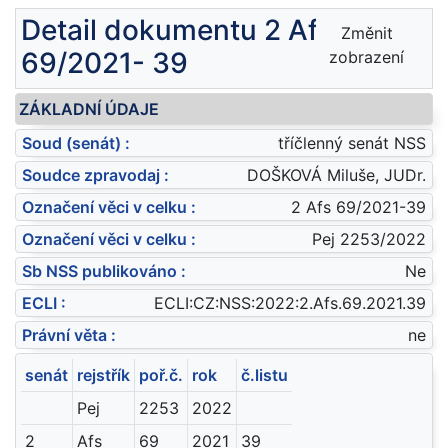
Detail dokumentu 2 Afs
Změnit
69/2021- 39
zobrazení
ZÁKLADNÍ ÚDAJE
Soud (senát) :
tříčlenný senát NSS
Soudce zpravodaj :
DOŠKOVÁ Miluše, JUDr.
Označení věci v celku :
2 Afs 69/2021-39
Označení věci v celku :
Pej 2253/2022
Sb NSS publikováno :
Ne
ECLI :
ECLI:CZ:NSS:2022:2.Afs.69.2021.39
Právní věta :
ne
senát
rejstřík
poř.č.
rok
č.listu
Pej
2253
2022
2
Afs
69
2021
39