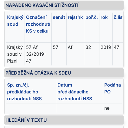
NAPADENO KASAČNÍ STÍŽNOSTÍ
Krajský
Označení
senát
rejstřík
poř.č.
rok
č.listu
soud
rozhodnutí
KS v celku
Krajský
57 Af
57
Af
32
2019
47
soud v
32/2019-
Plzni
47
PŘEDBĚŽNÁ OTÁZKA K SDEU
Sp. zn./čj.
Datum
Podána
předkládacího
předkládacího
PO
rozhodnutí NSS
rozhodnutí NSS
ne
HLEDÁNÍ V TEXTU