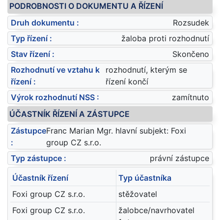
PODROBNOSTI O DOKUMENTU A ŘÍZENÍ
Druh dokumentu :
Rozsudek
Typ řízení :
žaloba proti rozhodnutí
Stav řízení :
Skončeno
Rozhodnutí ve vztahu k
rozhodnutí, kterým se
řízení :
řízení končí
Výrok rozhodnutí NSS :
zamítnuto
ÚČASTNÍK ŘÍZENÍ A ZÁSTUPCE
Zástupce
Franc Marian Mgr. hlavní subjekt: Foxi
:
group CZ s.r.o.
Typ zástupce :
právní zástupce
Účastník řízení
Typ účastníka
Foxi group CZ s.r.o.
stěžovatel
Foxi group CZ s.r.o.
žalobce/navrhovatel