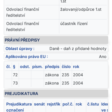
1.st
Odvolací finanční
žalovaný/odpůrce 1.st
ředitelství
Odvolací finanční
účastník řízení
ředitelství
PRÁVNÍ PŘEDPISY
Oblast úpravy :
Daně - daň z přidané hodnoty
Aplikováno právo EU :
Ano
čl.
§
odst.
písm.
předpis
číslo
rok
72
zákona
235
2004
73
zákona
235
2004
PREJUDIKATURA
Prejudikatura
senát
rejstřík
poř.č.
rok
č.listu
Ident
označení
ve sb