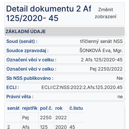
Detail dokumentu 2 Afs
Změnit
125/2020- 45
zobrazení
ZÁKLADNÍ ÚDAJE
Soud (senát) :
tříčlenný senát NSS
Soudce zpravodaj :
ŠONKOVÁ Eva, Mgr.
Označení věci v celku :
2 Afs 125/2020-45
Označení věci v celku :
Pej 2250/2022
Sb NSS publikováno :
Ne
ECLI :
ECLI:CZ:NSS:2022:2.Afs.125.2020.45
Právní věta :
ne
senát
rejstřík
poř.č.
rok
č.listu
Pej
2250
2022
2
Afs
125
2020
45