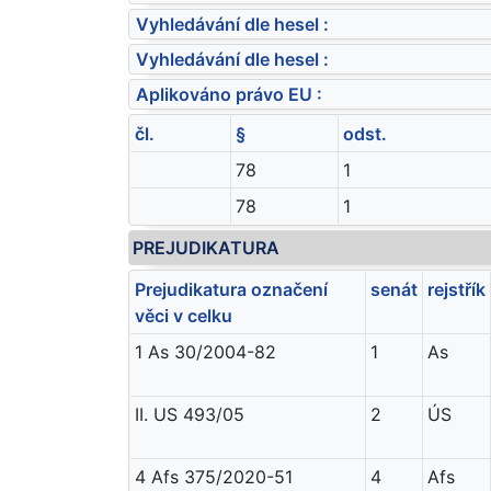
Vyhledávání dle hesel :
Vyhledávání dle hesel :
Aplikováno právo EU :
čl.
§
odst.
78
1
78
1
PREJUDIKATURA
Prejudikatura označení
senát
rejstřík
věci v celku
1 As 30/2004-82
1
As
II. US 493/05
2
ÚS
4 Afs 375/2020-51
4
Afs