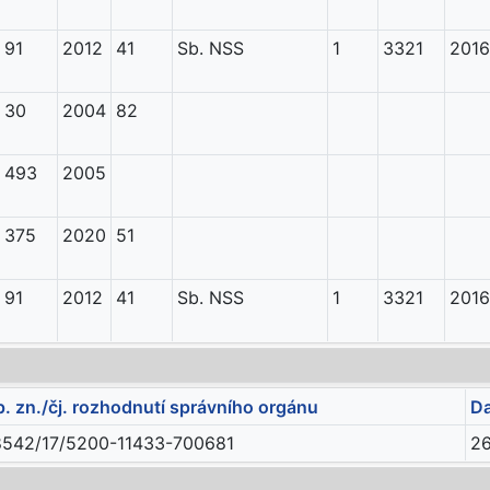
91
2012
41
Sb. NSS
1
3321
2016
30
2004
82
493
2005
375
2020
51
91
2012
41
Sb. NSS
1
3321
2016
p. zn./čj. rozhodnutí správního orgánu
Da
8542/17/5200-11433-700681
26