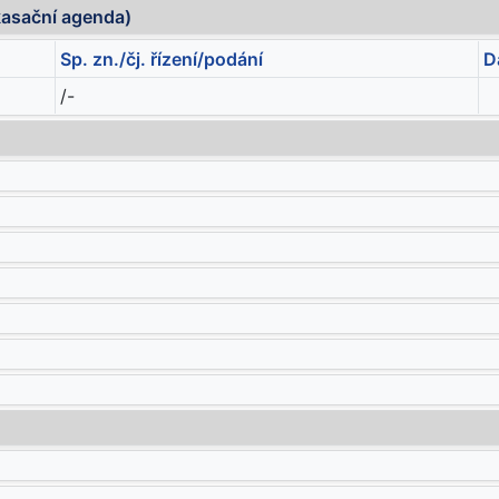
kasační agenda)
Sp. zn./čj. řízení/podání
D
/-