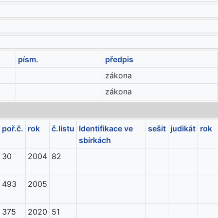
písm.
předpis
zákona
zákona
poř.č.
rok
č.listu
Identifikace ve
sešit
judikát
rok
sbírkách
30
2004
82
493
2005
375
2020
51