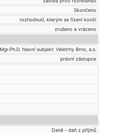
žaloba proti rozhodnutí
Skončeno
rozhodnutí, kterým se řízení končí
zrušeno a vráceno
r.Ph.D. hlavní subjekt: Veletrhy Brno, a.s.
právní zástupce
Daně - daň z příjmů