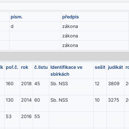
písm.
předpis
d
zákona
zákona
zákona
ík
poř.č.
rok
č.listu
Identifikace ve
sešit
judikát
r
sbírkách
160
2018
45
Sb. NSS
12
3809
2
130
2014
60
Sb. NSS
10
3275
2
53
2016
55