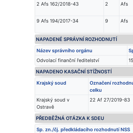
2 Afs 162/2018-43
2
Afs
9 Afs 194/2017-34
9
Afs
NAPADENÉ SPRÁVNÍ ROZHODNUTÍ
Název správního orgánu
S
Odvolací finanční ředitelství
1
NAPADENO KASAČNÍ STÍŽNOSTÍ
Krajský soud
Označení rozhodnu
celku
Krajský soud v
22 Af 27/2019-83
Ostravě
PŘEDBĚŽNÁ OTÁZKA K SDEU
Sp. zn./čj. předkládacího rozhodnutí NSS