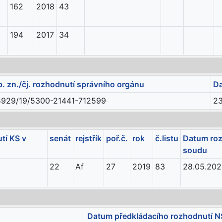
162
2018
43
194
2017
34
p. zn./čj. rozhodnutí správního orgánu
Da
5929/19/5300-21441-712599
23
tí KS v
senát
rejstřík
poř.č.
rok
č.listu
Datum roz
soudu
22
Af
27
2019
83
28.05.20
Datum předkládacího rozhodnutí N