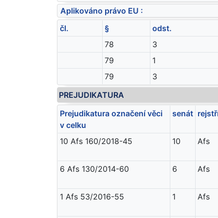
Aplikováno právo EU :
čl.
§
odst.
78
3
79
1
79
3
PREJUDIKATURA
Prejudikatura označení věci
senát
rejstř
v celku
10 Afs 160/2018-45
10
Afs
6 Afs 130/2014-60
6
Afs
1 Afs 53/2016-55
1
Afs