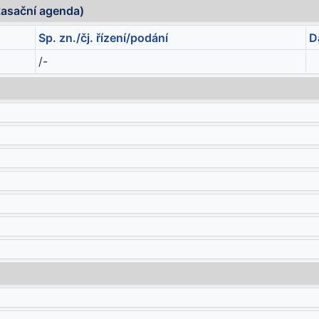
kasační agenda)
Sp. zn./čj. řízení/podání
D
/-