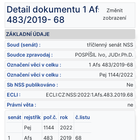
Detail dokumentu 1 Afs
Změnit
483/2019- 68
zobrazení
ZÁKLADNÍ ÚDAJE
Soud (senát) :
tříčlenný senát NSS
Soudce zpravodaj :
POSPÍŠIL Ivo, JUDr.Ph.D.
Označení věci v celku :
1 Afs 483/2019-68
Označení věci v celku :
Pej 1144/2022
Sb NSS publikováno :
Ne
ECLI :
ECLI:CZ:NSS:2022:1.Afs.483.2019.68
Právní věta :
ne
senát
rejstřík
poř.č.
rok
č.listu
Pej
1144
2022
1
Afs
483
2019
68