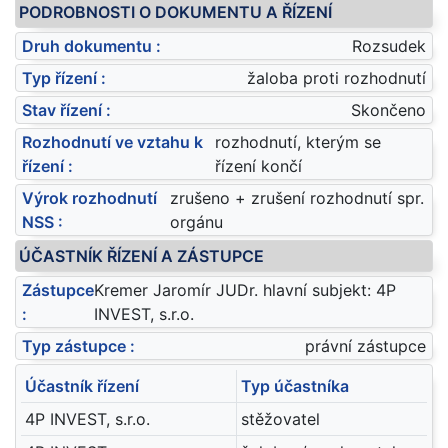
PODROBNOSTI O DOKUMENTU A ŘÍZENÍ
Druh dokumentu :
Rozsudek
Typ řízení :
žaloba proti rozhodnutí
Stav řízení :
Skončeno
Rozhodnutí ve vztahu k
rozhodnutí, kterým se
řízení :
řízení končí
Výrok rozhodnutí
zrušeno + zrušení rozhodnutí spr.
NSS :
orgánu
ÚČASTNÍK ŘÍZENÍ A ZÁSTUPCE
Zástupce
Kremer Jaromír JUDr. hlavní subjekt: 4P
:
INVEST, s.r.o.
Typ zástupce :
právní zástupce
Účastník řízení
Typ účastníka
4P INVEST, s.r.o.
stěžovatel