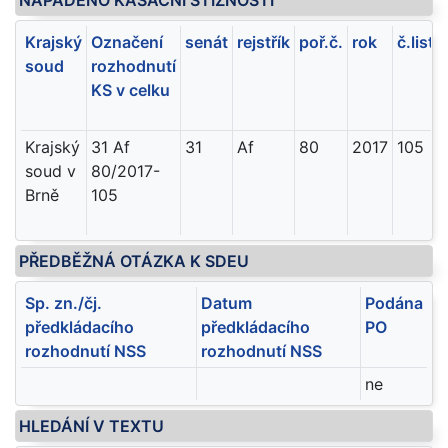
NAPADENO KASAČNÍ STÍŽNOSTÍ
Krajský
Označení
senát
rejstřík
poř.č.
rok
č.listu
soud
rozhodnutí
KS v celku
Krajský
31 Af
31
Af
80
2017
105
soud v
80/2017-
Brně
105
PŘEDBĚŽNÁ OTÁZKA K SDEU
Sp. zn./čj.
Datum
Podána
předkládacího
předkládacího
PO
rozhodnutí NSS
rozhodnutí NSS
ne
HLEDÁNÍ V TEXTU