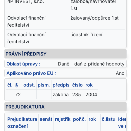
4P INVEST, s.r.o.
žalobce/navrhovatel
1.st
Odvolací finanční
žalovaný/odpůrce 1.st
ředitelství
Odvolací finanční
účastník řízení
ředitelství
PRÁVNÍ PŘEDPISY
Oblast úpravy :
Daně - daň z přidané hodnoty
Aplikováno právo EU :
Ano
čl.
§
odst.
písm.
předpis
číslo
rok
72
zákona
235
2004
PREJUDIKATURA
Prejudikatura
senát
rejstřík
poř.č.
rok
č.listu
Ident
označení
ve sb