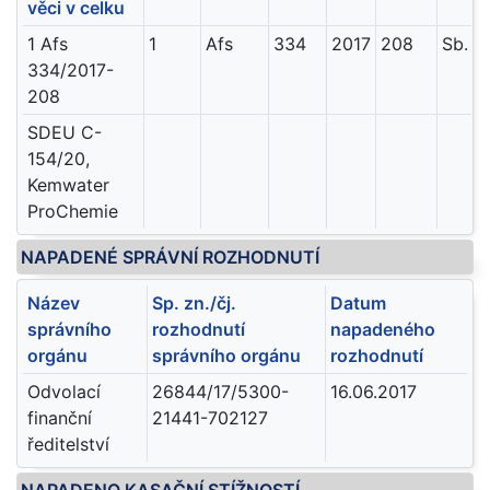
věci v celku
1 Afs
1
Afs
334
2017
208
Sb. N
334/2017-
208
SDEU C-
154/20,
Kemwater
ProChemie
NAPADENÉ SPRÁVNÍ ROZHODNUTÍ
Název
Sp. zn./čj.
Datum
správního
rozhodnutí
napadeného
orgánu
správního orgánu
rozhodnutí
Odvolací
26844/17/5300-
16.06.2017
finanční
21441-702127
ředitelství