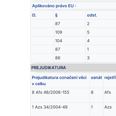
Aplikováno právo EU :
čl.
§
odst.
87
2
109
5
104
4
87
1
86
3
PREJUDIKATURA
Prejudikatura označení věci
senát
rejstř
v celku
8 Afs 48/2006-155
8
Afs
1 Azs 34/2004-49
1
Azs