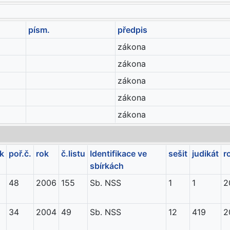
písm.
předpis
zákona
zákona
zákona
zákona
zákona
ík
poř.č.
rok
č.listu
Identifikace ve
sešit
judikát
r
sbírkách
48
2006
155
Sb. NSS
1
1
2
34
2004
49
Sb. NSS
12
419
2