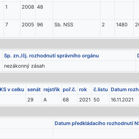
1
2008
48
7
2005
96
Sb. NSS
2
1480
2
Sp. zn./čj. rozhodnutí správního orgánu
nezákonný zásah
KS v celku
senát
rejstřík
poř.č.
rok
č.listu
Datum rozh
29
A
68
2021
50
16.11.2021
Datum předkládacího rozhodnutí N