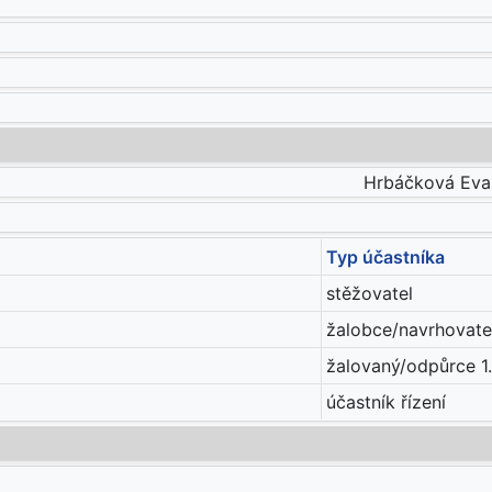
Hrbáčková Eva J
Typ účastníka
stěžovatel
žalobce/navrhovatel
žalovaný/odpůrce 1.
účastník řízení