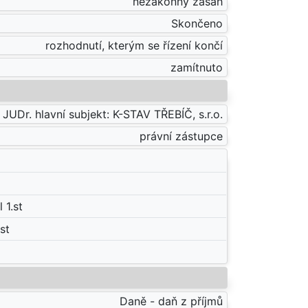
nezákonný zásah
Skončeno
rozhodnutí, kterým se řízení končí
zamítnuto
UDr. hlavní subjekt: K-STAV TŘEBÍČ, s.r.o.
právní zástupce
 1.st
st
Daně - daň z příjmů