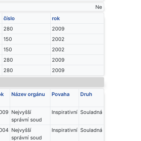
Ne
číslo
rok
280
2009
150
2002
150
2002
280
2009
280
2009
ok
Název orgánu
Povaha
Druh
009
Nejvyšší
Inspirativní
Souladná
správní soud
004
Nejvyšší
Inspirativní
Souladná
správní soud