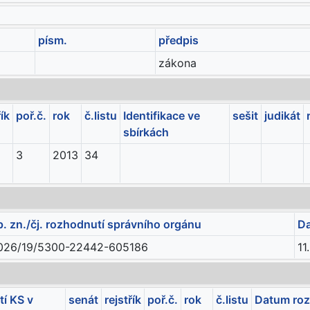
písm.
předpis
zákona
řík
poř.č.
rok
č.listu
Identifikace ve
sešit
judikát
sbírkách
3
2013
34
p. zn./čj. rozhodnutí správního orgánu
Da
026/19/5300-22442-605186
11
í KS v
senát
rejstřík
poř.č.
rok
č.listu
Datum roz