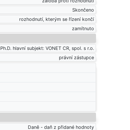
žaloba proti rozhodnutí
Skončeno
rozhodnutí, kterým se řízení končí
zamítnuto
.Ph.D. hlavní subjekt: VONET CR, spol. s r.o.
právní zástupce
Daně - daň z přidané hodnoty