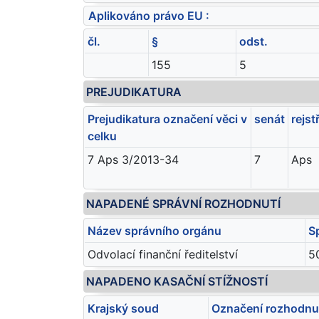
Aplikováno právo EU :
čl.
§
odst.
155
5
PREJUDIKATURA
Prejudikatura označení věci v
senát
rejst
celku
7 Aps 3/2013-34
7
Aps
NAPADENÉ SPRÁVNÍ ROZHODNUTÍ
Název správního orgánu
S
Odvolací finanční ředitelství
5
NAPADENO KASAČNÍ STÍŽNOSTÍ
Krajský soud
Označení rozhodnut