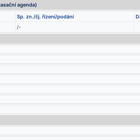
kasační agenda)
Sp. zn./čj. řízení/podání
D
/-