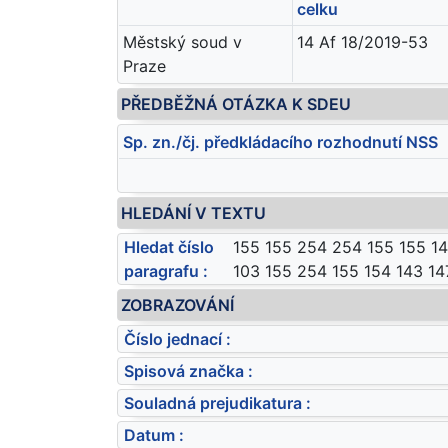
celku
Městský soud v
14 Af 18/2019-53
Praze
PŘEDBĚŽNÁ OTÁZKA K SDEU
Sp. zn./čj. předkládacího rozhodnutí NSS
HLEDÁNÍ V TEXTU
Hledat číslo
155 155 254 254 155 155 1
paragrafu :
103 155 254 155 154 143 14
ZOBRAZOVÁNÍ
Číslo jednací :
Spisová značka :
Souladná prejudikatura :
Datum :