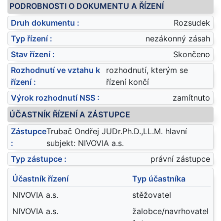
PODROBNOSTI O DOKUMENTU A ŘÍZENÍ
Druh dokumentu :
Rozsudek
Typ řízení :
nezákonný zásah
Stav řízení :
Skončeno
Rozhodnutí ve vztahu k
rozhodnutí, kterým se
řízení :
řízení končí
Výrok rozhodnutí NSS :
zamítnuto
ÚČASTNÍK ŘÍZENÍ A ZÁSTUPCE
Zástupce
Trubač Ondřej JUDr.Ph.D.,LL.M. hlavní
:
subjekt: NIVOVIA a.s.
Typ zástupce :
právní zástupce
Účastník řízení
Typ účastníka
NIVOVIA a.s.
stěžovatel
NIVOVIA a.s.
žalobce/navrhovatel