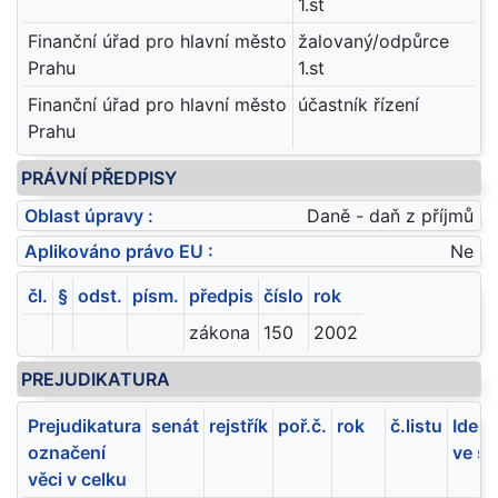
1.st
Finanční úřad pro hlavní město
žalovaný/odpůrce
Prahu
1.st
Finanční úřad pro hlavní město
účastník řízení
Prahu
PRÁVNÍ PŘEDPISY
Oblast úpravy :
Daně - daň z příjmů
Aplikováno právo EU :
Ne
čl.
§
odst.
písm.
předpis
číslo
rok
zákona
150
2002
PREJUDIKATURA
Prejudikatura
senát
rejstřík
poř.č.
rok
č.listu
Ident
označení
ve sb
věci v celku