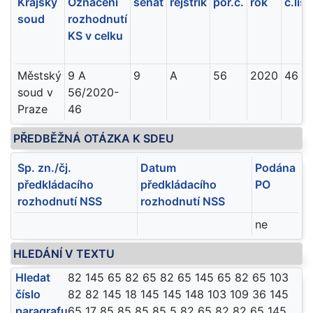
Krajský
Označení
senát
rejstřík
poř.č.
rok
č.list
soud
rozhodnutí
KS v celku
Městský
9 A
9
A
56
2020
46
soud v
56/2020-
Praze
46
PŘEDBĚŽNÁ OTÁZKA K SDEU
Sp. zn./čj.
Datum
Podána
předkládacího
předkládacího
PO
rozhodnutí NSS
rozhodnutí NSS
ne
HLEDÁNÍ V TEXTU
Hledat
82 145 65 82 65 82 65 145 65 82 65 103
číslo
82 82 145 18 145 145 148 103 109 36 145
paragrafu
65 17 85 85 85 85 5 82 65 82 82 65 145