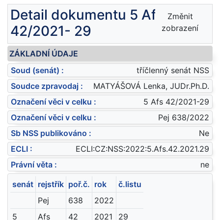
Detail dokumentu 5 Afs
Změnit
42/2021- 29
zobrazení
ZÁKLADNÍ ÚDAJE
Soud (senát) :
tříčlenný senát NSS
Soudce zpravodaj :
MATYÁŠOVÁ Lenka, JUDr.Ph.D.
Označení věci v celku :
5 Afs 42/2021-29
Označení věci v celku :
Pej 638/2022
Sb NSS publikováno :
Ne
ECLI :
ECLI:CZ:NSS:2022:5.Afs.42.2021.29
Právní věta :
ne
senát
rejstřík
poř.č.
rok
č.listu
Pej
638
2022
5
Afs
42
2021
29