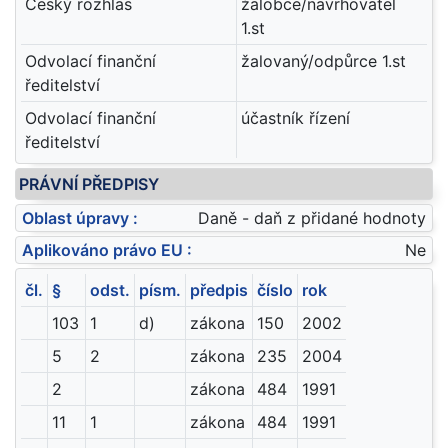
Český rozhlas
žalobce/navrhovatel
1.st
Odvolací finanční
žalovaný/odpůrce 1.st
ředitelství
Odvolací finanční
účastník řízení
ředitelství
PRÁVNÍ PŘEDPISY
Oblast úpravy :
Daně - daň z přidané hodnoty
Aplikováno právo EU :
Ne
čl.
§
odst.
písm.
předpis
číslo
rok
103
1
d)
zákona
150
2002
5
2
zákona
235
2004
2
zákona
484
1991
11
1
zákona
484
1991