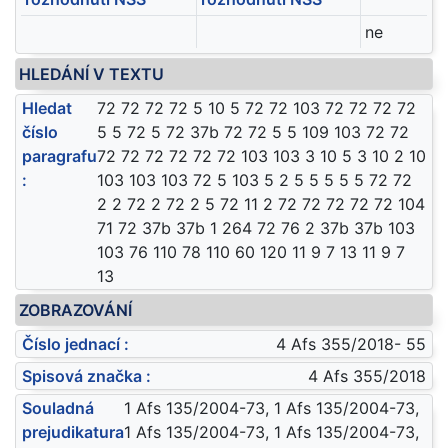
ne
HLEDÁNÍ V TEXTU
Hledat
72 72 72 72 5 10 5 72 72 103 72 72 72 72
číslo
5 5 72 5 72 37b 72 72 5 5 109 103 72 72
paragrafu
72 72 72 72 72 72 103 103 3 10 5 3 10 2 10
:
103 103 103 72 5 103 5 2 5 5 5 5 5 72 72
2 2 72 2 72 2 5 72 11 2 72 72 72 72 72 104
71 72 37b 37b 1 264 72 76 2 37b 37b 103
103 76 110 78 110 60 120 11 9 7 13 11 9 7
13
ZOBRAZOVÁNÍ
Číslo jednací :
4 Afs 355/2018- 55
Spisová značka :
4 Afs 355/2018
Souladná
1 Afs 135/2004-73, 1 Afs 135/2004-73,
prejudikatura
1 Afs 135/2004-73, 1 Afs 135/2004-73,