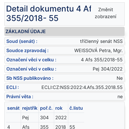
Detail dokumentu 4 Afs
Změnit
355/2018- 55
zobrazení
ZÁKLADNÍ ÚDAJE
Soud (senát) :
tříčlenný senát NSS
Soudce zpravodaj :
WEISSOVÁ Petra, Mgr.
Označení věci v celku :
4 Afs 355/2018-55
Označení věci v celku :
Pej 304/2022
Sb NSS publikováno :
Ne
ECLI :
ECLI:CZ:NSS:2022:4.Afs.355.2018.55
Právní věta :
ne
senát
rejstřík
poř.č.
rok
č.listu
Pej
304
2022
4
Afs
355
2018
55