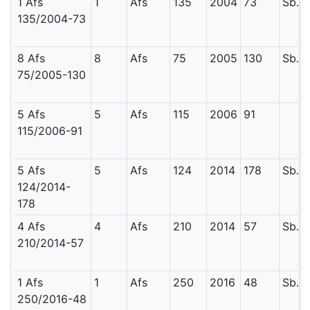
1 Afs
1
Afs
135
2004
73
Sb. 
135/2004-73
8 Afs
8
Afs
75
2005
130
Sb. 
75/2005-130
5 Afs
5
Afs
115
2006
91
115/2006-91
5 Afs
5
Afs
124
2014
178
Sb. 
124/2014-
178
4 Afs
4
Afs
210
2014
57
Sb. 
210/2014-57
1 Afs
1
Afs
250
2016
48
Sb. 
250/2016-48