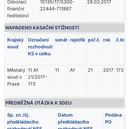
Odvolací
15135/17/5300-
28.03.2017
finanční
22444-711887
ředitelství
NAPADENO KASAČNÍ STÍŽNOSTÍ
Krajský
Označení
senát
rejstřík
poř.č.
rok
č.list
soud
rozhodnutí
KS v celku
Městský
11 Af
11
Af
21
2017
173
soud v
21/2017-
Praze
173
PŘEDBĚŽNÁ OTÁZKA K SDEU
Sp. zn./čj.
Datum
Podána
předkládacího
předkládacího
PO
rozhodnutí NSS
rozhodnutí NSS