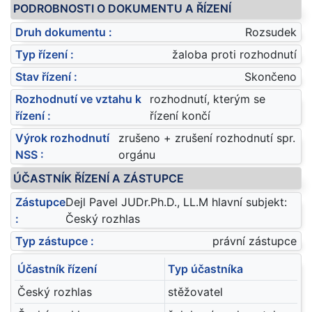
PODROBNOSTI O DOKUMENTU A ŘÍZENÍ
Druh dokumentu :
Rozsudek
Typ řízení :
žaloba proti rozhodnutí
Stav řízení :
Skončeno
Rozhodnutí ve vztahu k
rozhodnutí, kterým se
řízení :
řízení končí
Výrok rozhodnutí
zrušeno + zrušení rozhodnutí spr.
NSS :
orgánu
ÚČASTNÍK ŘÍZENÍ A ZÁSTUPCE
Zástupce
Dejl Pavel JUDr.Ph.D., LL.M hlavní subjekt:
:
Český rozhlas
Typ zástupce :
právní zástupce
Účastník řízení
Typ účastníka
Český rozhlas
stěžovatel