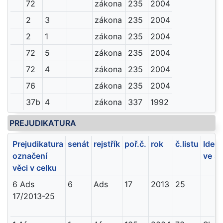
72
zákona
235
2004
2
3
zákona
235
2004
2
1
zákona
235
2004
72
5
zákona
235
2004
72
4
zákona
235
2004
76
zákona
235
2004
37b
4
zákona
337
1992
PREJUDIKATURA
Prejudikatura
senát
rejstřík
poř.č.
rok
č.listu
Ident
označení
ve sb
věci v celku
6 Ads
6
Ads
17
2013
25
17/2013-25