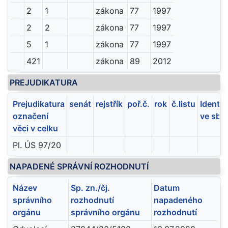
2
1
zákona
77
1997
2
2
zákona
77
1997
5
1
zákona
77
1997
421
zákona
89
2012
PREJUDIKATURA
Prejudikatura
senát
rejstřík
poř.č.
rok
č.listu
Identif
označení
ve sbí
věci v celku
Pl. ÚS 97/20
NAPADENÉ SPRÁVNÍ ROZHODNUTÍ
Název
Sp. zn./čj.
Datum
správního
rozhodnutí
napadeného
orgánu
správního orgánu
rozhodnutí