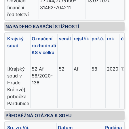
Odvolací
27044/20/5100-
13.07.2020
finanční
31462-704211
ředitelství
NAPADENO KASAČNÍ STÍŽNOSTÍ
Krajský
Označení
senát
rejstřík
poř.č.
rok
č.li
soud
rozhodnutí
KS v celku
[Krajský
52 Af
52
Af
58
2020
136
soud v
58/2020-
Hradci
136
Králové],
pobočka
Pardubice
PŘEDBĚŽNÁ OTÁZKA K SDEU
Sp. zn./čj.
Datum
Podána