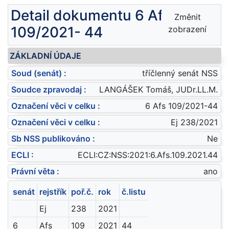
Detail dokumentu 6 Afs
Změnit
109/2021- 44
zobrazení
ZÁKLADNÍ ÚDAJE
Soud (senát) :
tříčlenný senát NSS
Soudce zpravodaj :
LANGÁŠEK Tomáš, JUDr.LL.M.
Označení věci v celku :
6 Afs 109/2021-44
Označení věci v celku :
Ej 238/2021
Sb NSS publikováno :
Ne
ECLI :
ECLI:CZ:NSS:2021:6.Afs.109.2021.44
Právní věta :
ano
senát
rejstřík
poř.č.
rok
č.listu
Ej
238
2021
6
Afs
109
2021
44