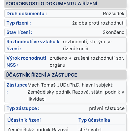
PODROBNOSTI O DOKUMENTU A ŘÍZENÍ
Druh dokumentu :
Rozsudek
Typ řízení :
žaloba proti rozhodnutí
Stav řízení :
Skončeno
Rozhodnutí ve vztahu k
rozhodnutí, kterým se
řízení :
řízení končí
Výrok rozhodnutí
zrušeno + zrušení rozhodnutí spr.
NSS :
orgánu
ÚČASTNÍK ŘÍZENÍ A ZÁSTUPCE
Zástupce
Mach Tomáš JUDr.Ph.D. hlavní subjekt:
:
Zemědělský podnik Razová, státní podnik v
likvidaci
Typ zástupce :
právní zástupce
Účastník řízení
Typ účastníka
Zemědělský podnik Razová,
stěžovatel