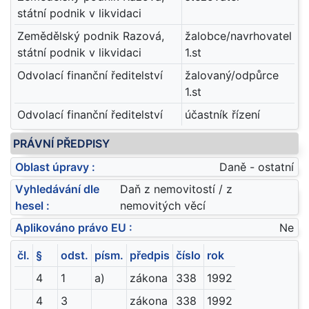
státní podnik v likvidaci
Zemědělský podnik Razová,
žalobce/navrhovatel
státní podnik v likvidaci
1.st
Odvolací finanční ředitelství
žalovaný/odpůrce
1.st
Odvolací finanční ředitelství
účastník řízení
PRÁVNÍ PŘEDPISY
Oblast úpravy :
Daně - ostatní
Vyhledávání dle
Daň z nemovitostí / z
hesel :
nemovitých věcí
Aplikováno právo EU :
Ne
čl.
§
odst.
písm.
předpis
číslo
rok
4
1
a)
zákona
338
1992
4
3
zákona
338
1992