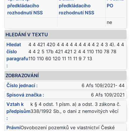
předkládacího
předkládacího
PO
rozhodnutí NSS
rozhodnutí NSS
ne
HLEDÁNÍ V TEXTU
Hledat
4 4 421 420 4 4 4 4 4 4 4 4 4 2 4 3 4). 4 4
číslo
4 4 2 5 17b 421 421 2 4 4 110 110 78 78
paragrafu
110 110 60 120 11 11 11 9 7 13
:
ZOBRAZOVÁNÍ
Číslo jednací :
6 Afs 109/2021- 44
Spisová značka :
6 Afs 109/2021
Vztah k
k § 4 odst. 1 písm. a) a odst. 3 zákona č.
předpisům
338/1992 Sb., o dani z nemovitých věcí
:
Právní
Osvobození pozemků ve vlastnictví České