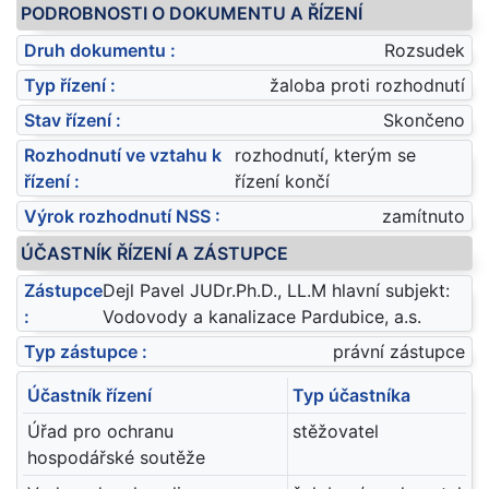
PODROBNOSTI O DOKUMENTU A ŘÍZENÍ
Druh dokumentu :
Rozsudek
Typ řízení :
žaloba proti rozhodnutí
Stav řízení :
Skončeno
Rozhodnutí ve vztahu k
rozhodnutí, kterým se
řízení :
řízení končí
Výrok rozhodnutí NSS :
zamítnuto
ÚČASTNÍK ŘÍZENÍ A ZÁSTUPCE
Zástupce
Dejl Pavel JUDr.Ph.D., LL.M hlavní subjekt:
:
Vodovody a kanalizace Pardubice, a.s.
Typ zástupce :
právní zástupce
Účastník řízení
Typ účastníka
Úřad pro ochranu
stěžovatel
hospodářské soutěže