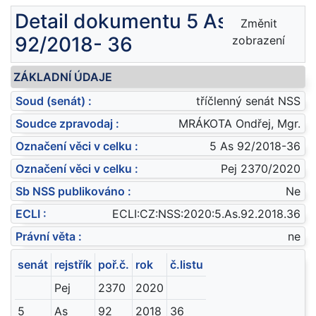
Detail dokumentu 5 As
Změnit
92/2018- 36
zobrazení
ZÁKLADNÍ ÚDAJE
Soud (senát) :
tříčlenný senát NSS
Soudce zpravodaj :
MRÁKOTA Ondřej, Mgr.
Označení věci v celku :
5 As 92/2018-36
Označení věci v celku :
Pej 2370/2020
Sb NSS publikováno :
Ne
ECLI :
ECLI:CZ:NSS:2020:5.As.92.2018.36
Právní věta :
ne
senát
rejstřík
poř.č.
rok
č.listu
Pej
2370
2020
5
As
92
2018
36