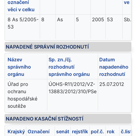
označení
ve sb
věci v celku
8 As 5/2005-
8
As
5
2005
53
Sb. 
53
NAPADENÉ SPRÁVNÍ ROZHODNUTÍ
Název
Sp. zn./čj.
Datum
správního
rozhodnutí
napadeného
orgánu
správního orgánu
rozhodnutí
Úřad pro
ÚOHS-R11/2012/VZ-
25.07.2012
ochranu
13883/2012/310/PSe
hospodářské
soutěže
NAPADENO KASAČNÍ STÍŽNOSTÍ
Krajský
Označení
senát
rejstřík
poř.č.
rok
č.listu