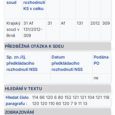
soud
rozhodnutí
KS v celku
Krajský
31 Af
31
Af
131
2012
309
soud v
131/2012-
Brně
309
PŘEDBĚŽNÁ OTÁZKA K SDEU
Sp. zn./čj.
Datum
Podána
předkládacího
předkládacího
PO
rozhodnutí NSS
rozhodnutí NSS
ne
HLEDÁNÍ V TEXTU
Hledat číslo
114 66 120 6 80 152 121 121 104 121 118
paragrafu :
120 120 110 60 120 7 9 11 13
ZOBRAZOVÁNÍ