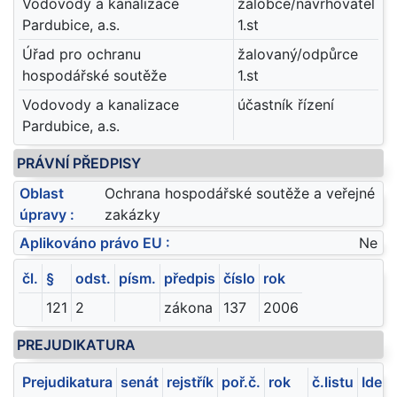
Vodovody a kanalizace
žalobce/navrhovatel
Pardubice, a.s.
1.st
Úřad pro ochranu
žalovaný/odpůrce
hospodářské soutěže
1.st
Vodovody a kanalizace
účastník řízení
Pardubice, a.s.
PRÁVNÍ PŘEDPISY
Oblast
Ochrana hospodářské soutěže a veřejné
úpravy :
zakázky
Aplikováno právo EU :
Ne
čl.
§
odst.
písm.
předpis
číslo
rok
121
2
zákona
137
2006
PREJUDIKATURA
Prejudikatura
senát
rejstřík
poř.č.
rok
č.listu
Ident