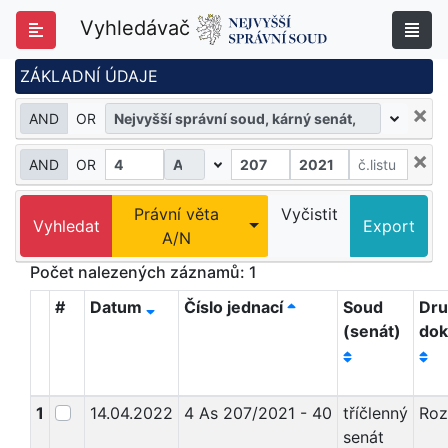
Vyhledávač
ZÁKLADNÍ ÚDAJE
×
AND
OR
×
AND
OR
Právní věta
Vyčistit
Volba zobrazení výsledku
Vyhledat
Export
A/N
Počet nalezených záznamů: 1
#
Datum
Číslo jednací
Soud
Dr
(senát)
do
1
14.04.2022
4 As 207/2021 - 40
tříčlenný
Roz
senát